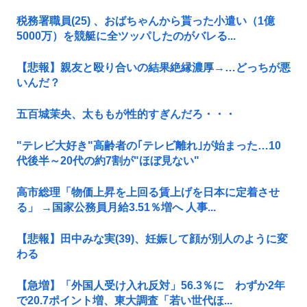
税務署職員(25) 、おばちゃんから貰った小遣い（1億
5000万）を競艇に全ツッパしたのがバレる...
【悲報】親友と殴り合いの結果絶縁濃厚→…どっちが悪
いんだ？
五百城茉央、太ももが性的すぎんだろ・・・
"テレビ大好き"高齢者の｢テレビ離れ｣が始まった…10
代後半～20代の約7割が"ほぼ見ない"
高市総理「物価上昇を上回る賃上げを日本に定着させ
る」 →国家公務員月給3.51％増へ 人事...
【悲報】田中みな実(39)、妊娠して顔が別人のように変
わる
【急増】「外国人受け入れ反対」56.3％に わずか2年
で20.7ポイント増、東大調査「若い世代ほ...