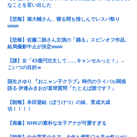
なことを言い出した
【悲報】堀大輔さん、寝る間も惜しんでレスバ祭り
www
【悲報】佐藤二朗さん主演の「踊る」スピンオフ作品、
結局撮影中止が決定www
【謎】女「43億円注文して……キャンセルっと！」←
こいつの目的ｗ
国生さゆり 『おニャン子クラブ』時代のライバル関係
語る 伊達みきおが直球質問「たとえば誰です？」
【朗報】本田望結（ぼうけつ）の妹、育成大成
功！！！！
【画像】NHKの素朴な女子アナが可愛すぎる