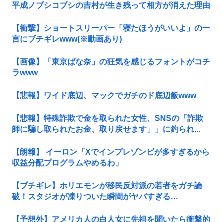
平成ノブシコブシの吉村が生き残って相方が消えた理由
【衝撃】ショートスリーパー「寝たほうがいいよ」の一
言にブチギレwww(※動画あり)
【画像】「東京ばな奈」の狂気を感じるフォントがコチ
ラwww
【悲報】ワイド底辺、マックでガチのド底辺飯www
【悲報】特殊詐欺で金を取られた女性、SNSの「詐欺
師に騙し取られたお金、取り戻せます」」に釣られ...
【朗報】 イーロン「Xでインプレゾンビが多すぎるから
収益分配プログラムやめるわ」
【ブチギレ】ホリエモンが移民反対派の若者をガチ論
破！スタジオが凍りついた瞬間がヤバすぎる…
【予想外】アメリカ人の白人女に先祖を聞いたら衝撃的