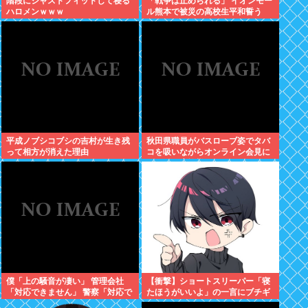
階段にジャストフィットして寝る
「戦争は止められる」 イオンモー
ハロメンｗｗｗ
ル熊本で被災の高校生平和誓う
平成ノブシコブシの吉村が生き残
秋田県職員がバスローブ姿でタバ
って相方が消えた理由
コを吸いながらオンライン会見に
どこのお貴族様だよw
僕「上の騒音が凄い」 管理会社
【衝撃】ショートスリーパー「寝
「対応できません」 警察「対応で
たほうがいいよ」の一言にブチギ
きません」
レwww(※動画あり)