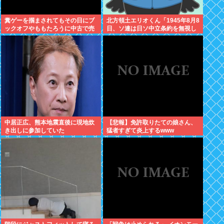
糞ゲーを掴まされてもその日にブ
北方領土エリオくん「1945年8月8
ックオフやももたろうに中古で売
日、ソ連は日ソ中立条約を無視し
りつける事ができなくなる時代に
宣戦布告、翌9日に日本への侵攻
突入
を開始したぜ！」
中居正広、熊本地震直後に現地炊
【悲報】免許取りたての娘さん、
き出しに参加していた
猛者すぎて炎上するwww