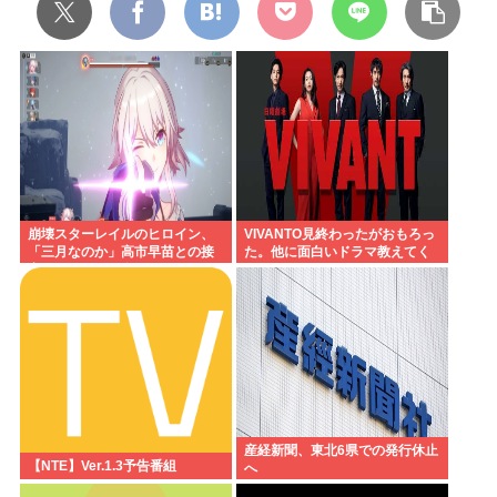
崩壊スターレイルのヒロイン、
VIVANTO見終わったがおもろっ
「三月なのか」高市早苗との接
た。他に面白いドラマ教えてく
点があまりにも多すぎる。もし
れ
かして早苗がモデル？
産経新聞、東北6県での発行休止
【NTE】Ver.1.3予告番組
へ