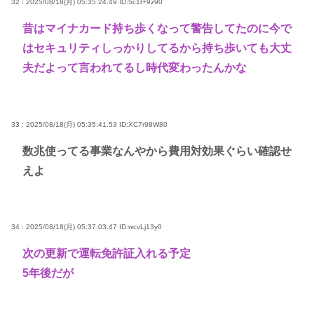
32 : 2025/08/18(月) 05:35:24.49
ID:5c1t+9z90
昔はマイナカード持ち歩くなって警告してたのに今で
はセキュリティしっかりしてるから持ち歩いても大丈
夫だよって言われてるし時代変わったんかな
33 : 2025/08/18(月) 05:35:41.53
ID:XC7r98W80
数兆使ってる事業なんやから費用対効果ぐらい確認せ
えよ
34 : 2025/08/18(月) 05:37:03.47
ID:wcvLj13y0
次の更新で運転免許証入れる予定
5年後だが