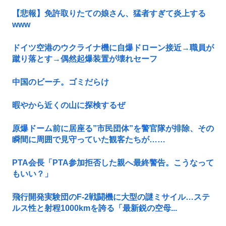
【悲報】免許取りたての娘さん、猛者すぎて炎上する
www
ドイツ空港のウクライナ機に自爆ドローン接近→職員が
蹴り落とす→偶然起爆装置が壊れセーフ
中国のビーチ。ゴミだらけ
暇やから近くの山に探検するぜ
原爆ドーム前に居座る”市民団体”を警官隊が排除、その
瞬間に周囲で見守っていた観客たちが……
PTA会長「PTA参加拒否した親へ最終警告。こうなって
もいい？」
飛行開発実験団のF-2戦闘機に大型の謎ミサイル…ステ
ルス性と射程1000kmを誇る「最新鋭の空母...