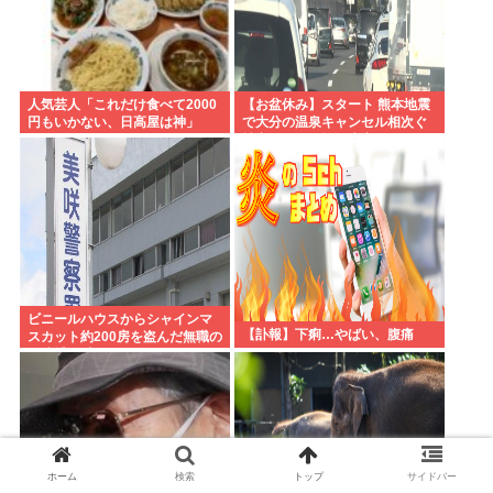
人気芸人「これだけ食べて2000
【お盆休み】スタート 熊本地震
円もいかない、日高屋は神」
で大分の温泉キャンセル相次ぐ
被害なしでも旅行先変更
ビニールハウスからシャインマ
【訃報】下痢…やばい、腹痛
スカット約200房を盗んだ無職の
男逮捕 岡山
ホーム
検索
トップ
サイドバー