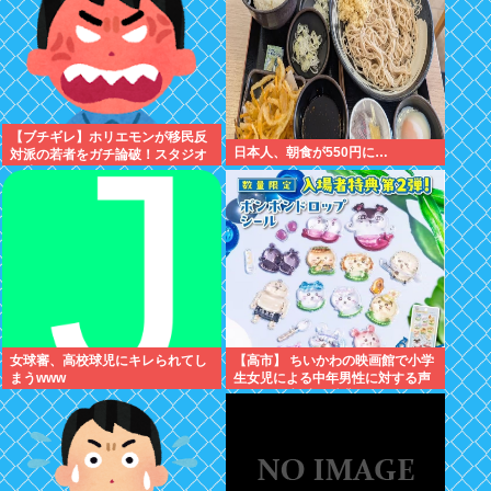
【ブチギレ】ホリエモンが移民反
日本人、朝食が550円に…
対派の若者をガチ論破！スタジオ
が凍りついた瞬間がヤバすぎる…
女球審、高校球児にキレられてし
【高市】 ちいかわの映画館で小学
まうwww
生女児による中年男性に対する声
かけが発生 映画特典をおねだり