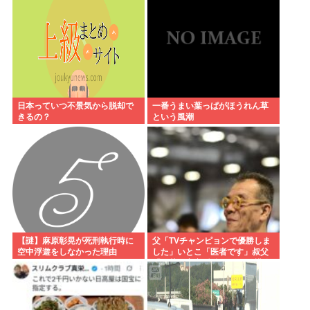
日本っていつ不景気から脱却で
一番うまい葉っぱがほうれん草
きるの？
という風潮
【謎】麻原彰晃が死刑執行時に
父「TVチャンピョンで優勝しま
空中浮遊をしなかった理由
した」いとこ「医者です」叔父
「三菱の宇宙/防衛開発の結構偉
い人です」