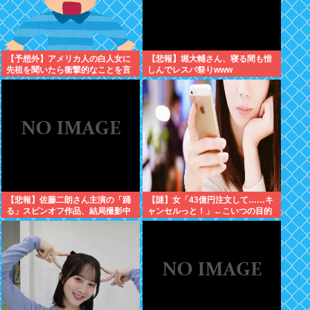
【予想外】アメリカ人の白人女に
【悲報】堀大輔さん、寝る間も惜
先祖を聞いたら衝撃的なことを言
しんでレスバ祭りwww
い出した
【悲報】佐藤二朗さん主演の「踊
【謎】女「43億円注文して……キ
る」スピンオフ作品、結局撮影中
ャンセルっと！」←こいつの目的
止が決定www
ｗ