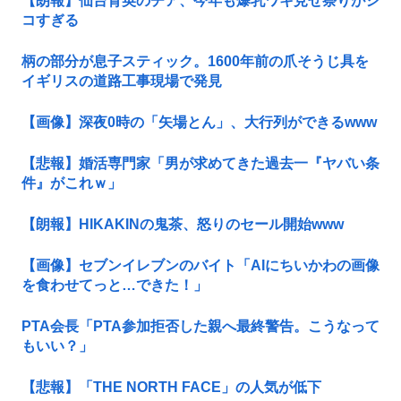
【朗報】仙台育英のチア、今年も爆乳ワキ見せ祭りがシ
コすぎる
柄の部分が息子スティック。1600年前の爪そうじ具を
イギリスの道路工事現場で発見
【画像】深夜0時の「矢場とん」、大行列ができるwww
【悲報】婚活専門家「男が求めてきた過去一『ヤバい条
件』がこれｗ」
【朗報】HIKAKINの鬼茶、怒りのセール開始www
【画像】セブンイレブンのバイト「AIにちいかわの画像
を食わせてっと…できた！」
PTA会長「PTA参加拒否した親へ最終警告。こうなって
もいい？」
【悲報】「THE NORTH FACE」の人気が低下