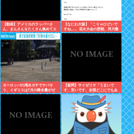
【動画】アメリカのラッパーさ
【なにわ大阪】「こりゃひどいで
ん、まんさんをたくさん集めてエ
すね…」 花火大会の翌朝、河川敷
チエチダンスを全裸で踊るMVを撮
に広がっていた衝撃の光景
ってしまう❤
ヨーロッパの渇水ガチでヤバそ
【疑問】サイゼリヤ「うまいで
う、イギリスは7月の降水量がゼ
す、安いです、全国どこにでもあ
ロに 専門家「今年は過去最悪の不
ります」←こいつの弱点
作になる可能性」