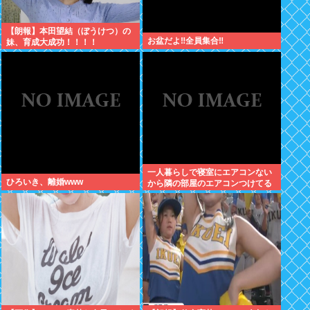
【朗報】本田望結（ぼうけつ）の
お盆だよ‼全員集合‼
妹、育成大成功！！！！
一人暮らしで寝室にエアコンない
ひろいき、離婚www
から隣の部屋のエアコンつけてる