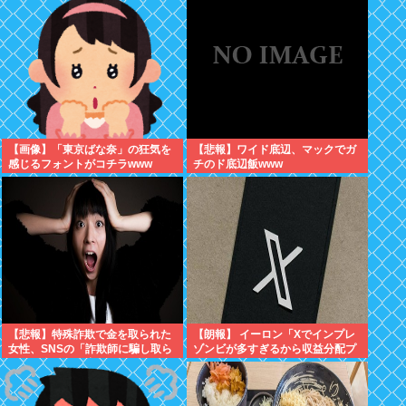
【画像】「東京ばな奈」の狂気を
【悲報】ワイド底辺、マックでガ
感じるフォントがコチラwww
チのド底辺飯www
【悲報】特殊詐欺で金を取られた
【朗報】 イーロン「Xでインプレ
女性、SNSの「詐欺師に騙し取ら
ゾンビが多すぎるから収益分配プ
れたお金、取り戻せます」」に釣
ログラムやめるわ」
られさらに240万円失うwww