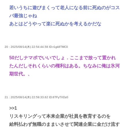
若いうちに遊びまくって老人になる前に死ぬのがコス
パ最強じゃね
あとはどうやって楽に死ぬかを考えるかだな
20 : 2025/08/14(木) 22:54:44.58
ID:r1gk8TMC0
50だしナマポでいいでしょ．ここまで放って置かれ
たんだしそれくらいの権利はある。ちなみに俺は氷河
期世代。、
21 : 2025/08/14(木) 22:59:33.62
ID:6TFyTXDz0
>>1
リスキリングって本来企業が社員を教育するのを
給料払わず無職のままいさせて関連企業に金だけ流す