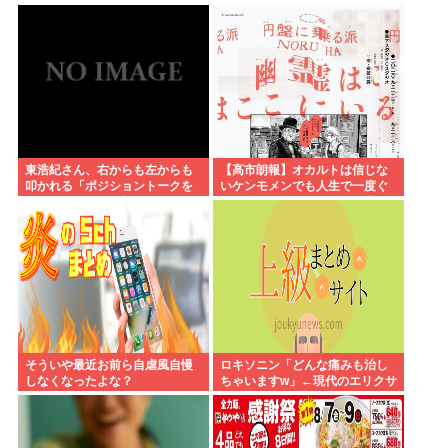
東浩紀さん、右からも左からも
【高市朗報】オカルトは信じな
叩かれる「ポジショントークを
いケンモメンでも人生で一度ぐ
しないからこそ信頼できる」と
らい"超自然的な体験"した事あ
擁護されるwww
るんだろ？？
そういや最近お前ら自虐風自慢
ロキソニン「どんな痛みも治し
しなくなったよな？
ちゃいますw」←現代のエリクサ
ーやろ…