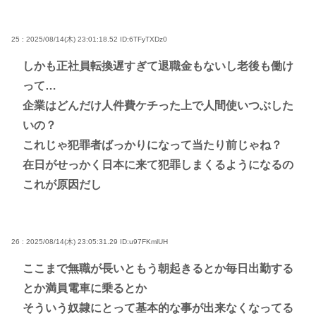
25 : 2025/08/14(木) 23:01:18.52
ID:6TFyTXDz0
しかも正社員転換遅すぎて退職金もないし老後も働け
って…
企業はどんだけ人件費ケチった上で人間使いつぶした
いの？
これじゃ犯罪者ばっかりになって当たり前じゃね？
在日がせっかく日本に来て犯罪しまくるようになるの
これが原因だし
26 : 2025/08/14(木) 23:05:31.29
ID:u97FKmlUH
ここまで無職が長いともう朝起きるとか毎日出勤する
とか満員電車に乗るとか
そういう奴隷にとって基本的な事が出来なくなってる