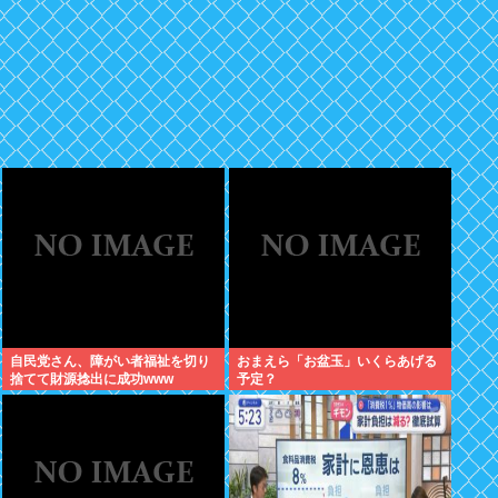
自民党さん、障がい者福祉を切り
おまえら「お盆玉」いくらあげる
捨てて財源捻出に成功www
予定？