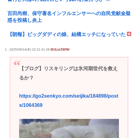
百田尚樹、保守著名インフルエンサーへの自民党献金疑
惑を投稿し炎上
【朗報】ビッグダディの娘、結構エッチになっていた
1 : 2025/08/14(木) 22:31:41.28
ID:lLcLT6FfH
【ブログ】リスキリングは氷河期世代を救え
るか？
https://go2senkyo.com/seijika/184898/post
s/1064369