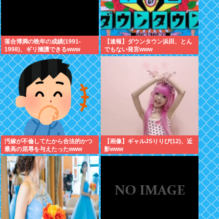
落合博満の晩年の成績(1991-
【速報】ダウンタウン浜田、とん
1998)、ギリ擁護できるwww
でもない発言www
汚嫁が不倫してたから合法的かつ
【画像】ギャルJSりりぴ(12)、近
最高の屈辱を与えたったwww
影www