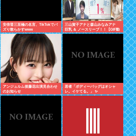
安倍晋三至極の名言、TikTokでバ
三山賀子アナと森山みなみアナ
ズり散らかすwww
巨乳 ＆ ノースリーブ！！【GIF動
画あり】
アンジュルム後藤花出演見合わせ
若者「ボディーバッグはオシャ
のお知らせ
レ。イケてる。」 ✨