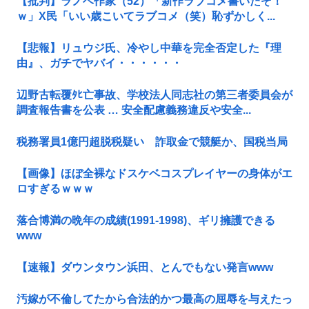
【批判】ラノベ作家（52）「新作ラブコメ書いたぞ！
ｗ」X民「いい歳こいてラブコメ（笑）恥ずかしく...
【悲報】リュウジ氏、冷やし中華を完全否定した『理
由』、ガチでヤバイ・・・・・・
辺野古転覆ﾀﾋ亡事故、学校法人同志社の第三者委員会が
調査報告書を公表 … 安全配慮義務違反や安全...
税務署員1億円超脱税疑い 詐取金で競艇か、国税当局
【画像】ほぼ全裸なドスケベコスプレイヤーの身体がエ
ロすぎるｗｗｗ
落合博満の晩年の成績(1991-1998)、ギリ擁護できる
www
【速報】ダウンタウン浜田、とんでもない発言www
汚嫁が不倫してたから合法的かつ最高の屈辱を与えたっ