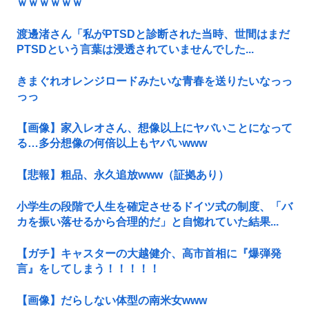
ｗｗｗｗｗｗ
渡邊渚さん「私がPTSDと診断された当時、世間はまだ
PTSDという言葉は浸透されていませんでした...
きまぐれオレンジロードみたいな青春を送りたいなっっ
っっ
【画像】家入レオさん、想像以上にヤバいことになって
る…多分想像の何倍以上もヤバいwww
【悲報】粗品、永久追放www（証拠あり）
小学生の段階で人生を確定させるドイツ式の制度、「バ
カを振い落せるから合理的だ」と自惚れていた結果...
【ガチ】キャスターの大越健介、高市首相に『爆弾発
言』をしてしまう！！！！！
【画像】だらしない体型の南米女www