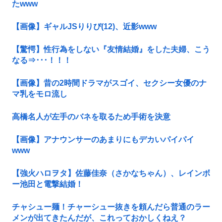
たwww
【画像】ギャルJSりりぴ(12)、近影www
【驚愕】性行為をしない『友情結婚』をした夫婦、こう
なる⇒･･･！！！
【画像】昔の2時間ドラマがスゴイ、セクシー女優のナ
マ乳をモロ流し
高橋名人が左手のバネを取るため手術を決意
【画像】アナウンサーのあまりにもデカいパイパイ
www
【強火ハロヲタ】佐藤佳奈（さかなちゃん）、レインボ
ー池田と電撃結婚！
チャシュー麺！チャーシュー抜きを頼んだら普通のラー
メンが出てきたんだが、これっておかしくねえ？