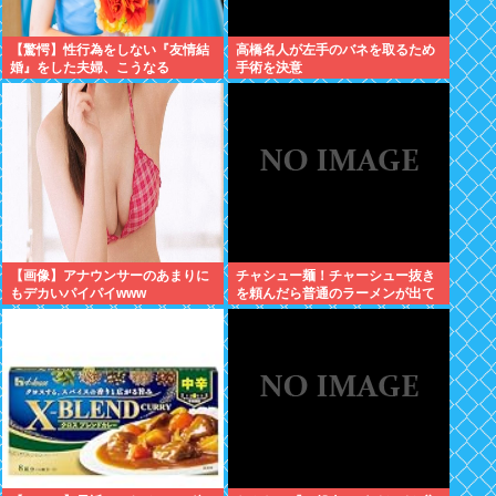
【驚愕】性行為をしない『友情結
高橋名人が左手のバネを取るため
婚』をした夫婦、こうなる
手術を決意
⇒･･･！！！
【画像】アナウンサーのあまりに
チャシュー麺！チャーシュー抜き
もデカいパイパイwww
を頼んだら普通のラーメンが出て
きたんだが、これっておかしくね
え？