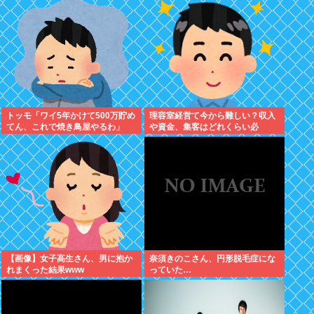
れました。無理やり奪われた席
は、結局“やったもん勝ち”にな
っ...
トッモ「ワイ5年かけて500万貯め
理容室経営て今から難しい？収入
てん、これで焼き鳥屋やるわ」
や資金、集客はどれくらい必
要？？
【画像】女子高生さん、男に抱か
奈須きのこさん、円形脱毛症にな
れまくった結果www
っていた…