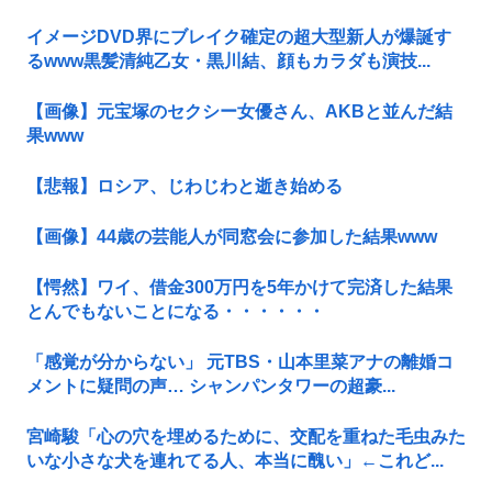
イメージDVD界にブレイク確定の超大型新人が爆誕す
るwww黒髪清純乙女・黒川結、顔もカラダも演技...
【画像】元宝塚のセクシー女優さん、AKBと並んだ結
果www
【悲報】ロシア、じわじわと逝き始める
【画像】44歳の芸能人が同窓会に参加した結果www
【愕然】ワイ、借金300万円を5年かけて完済した結果
とんでもないことになる・・・・・・
「感覚が分からない」 元TBS・山本里菜アナの離婚コ
メントに疑問の声… シャンパンタワーの超豪...
宮崎駿「心の穴を埋めるために、交配を重ねた毛虫みた
いな小さな犬を連れてる人、本当に醜い」←これど...