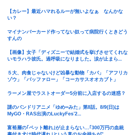
【カレー】最近ハマれるルーが無いよなぁ なんかな
い？
マイナンバーカード作ってない奴って病院行くときどう
すんの
【画像】女子「ディズニーで結婚式を挙げさせてくれな
いモラハラ彼氏。過呼吸になりました。涙が止まら...
５大、肉食じゃないけど凶暴な動物「カバ」「アフリカ
ゾウ」「バッファロー」「コーカサスオオカブト」
ラーメン屋でラストオーダー5分前に入店するの迷惑？
謎のバンドリアニメ「ゆめ∞みた」第8話。8/9(日)は
MyGO・RAS出演のLuckyFes’2...
富裕層の｢ペット離れ｣が止まらない…｢300万円の血統
書付き犬は時代遅れ｣という真のお金持ちが"...