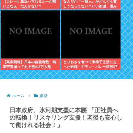
【カレー】最近ハマれるルーが無
なんだか『一般人』がどんどん貧
いよなぁ なんかない？
しくなってない？いい加減、僕み
たいに副業したら？週に2日休む
時代は終わったんだよ
【高市朗報】日本の自殺者数、無
とりわさを食べて車椅子生活にな
茶苦茶減って史上初の2万人割
った医師「ギラン・バレー症候群
れ。無茶苦茶生きやすい国になっ
になって本当に絶望。死んだ方が
てる件www
良かったと思った」
ホーム
嫌儲
日本政府、氷河期支援に本腰 「正社員へ
の転換！リスキリング支援！老後も安心し
て働けれる社会！」