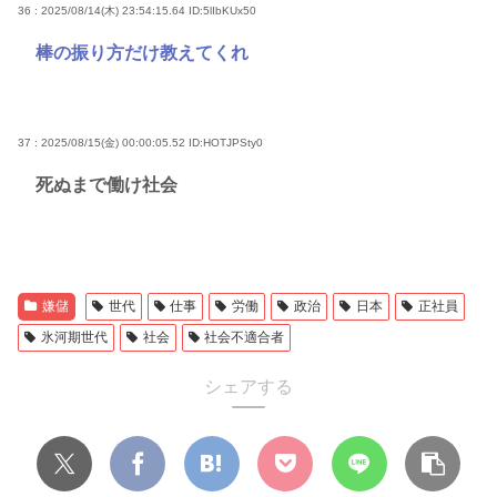
36 : 2025/08/14(木) 23:54:15.64
ID:5lIbKUx50
棒の振り方だけ教えてくれ
37 : 2025/08/15(金) 00:00:05.52
ID:HOTJPSty0
死ぬまで働け社会
嫌儲
世代
仕事
労働
政治
日本
正社員
氷河期世代
社会
社会不適合者
シェアする