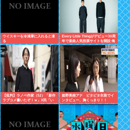
ウイスキーを冷凍庫に入れると凍
Every Little Thingがデビュー30周
る
年で楽曲人気投票サイトを開設 俺
はもちろんFace the Changeに入
れてきたぞ
【批判】ラノベ作家（52）「新作
姫野美南アナ ピタピタ衣装でイ
ラブコメ書いたぞ！ｗ」X民「い
ンタビュー、胸くっきり！！
い歳こいてラブコメ（笑）恥ずか
【GIF動画あり】
しくないの？」←やめたれｗと話
題に