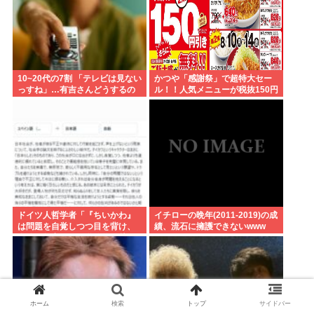
10~20代の7割 「テレビは見ない
かつや「感謝祭」で超特大セー
っすね」…有吉さんどうするの
ル！！人気メニューが税抜150円
これ
引き！！！
ドイツ人哲学者「『ちいかわ』
イチローの晩年(2011-2019)の成
は問題を自覚しつつ目を背け、
績、流石に擁護できないwww
自分は無害という道徳的優越
感、堕落する国家日本そのもの
だ」
ホーム
検索
トップ
サイドバー