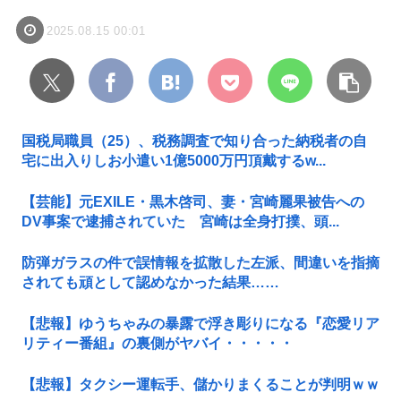
2025.08.15 00:01
国税局職員（25）、税務調査で知り合った納税者の自
宅に出入りしお小遣い1億5000万円頂戴するw...
【芸能】元EXILE・黒木啓司、妻・宮崎麗果被告への
DV事案で逮捕されていた 宮崎は全身打撲、頭...
防弾ガラスの件で誤情報を拡散した左派、間違いを指摘
されても頑として認めなかった結果……
【悲報】ゆうちゃみの暴露で浮き彫りになる『恋愛リア
リティー番組』の裏側がヤバイ・・・・・
【悲報】タクシー運転手、儲かりまくることが判明ｗｗ