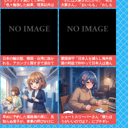
【スクリプト負けてて草w】
「わしは大家さんだから」「私も
「色々勉強した結果、理系以外は
大家さん」「おいらも」「わしも
エラー品だと気付いた【ガチ】」
じゃ」「拙者も」こんなCMに騙
について、もっと具体的に話そう
された日本人
か
日本の輸出額、韓国・台湾に抜か
愛国保守「日本人を減らし海外投
れる。アカンゴミ国すぎて涙出て
資の利益でBIやって日本人は遊ん
きた…
で暮らすべき。移民は不要」
早めに予約した通路側の席に、見
ショートスリーパーさん「寝たほ
知らぬ母子が。車掌の呼びかけに
うがいいのでは？」にブチギレ
も「目を閉じて無視」して居座ら