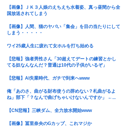
【画像】ＪＫ３人娘のえちえち水着姿、真っ昼間から全
国放送されてしまう
【画像】人間、猫のヤバい「集会」を目の当たりにして
しまう・・・・・
ワイ25歳人生に疲れて女ホルを打ち始める
【悲報】強者男性さん「30超えてデートの練習とかし
てる奴なんなんだ？普通は10代の子供がいるぞ」
【悲報】AI失業時代、ガチで到来へwww
俺「あのさ、曲がる財布使うの辞めない？札曲がるよ
ね」部下「？なんで曲げちゃいけないんですか」 ←...
【CN悲報】三峡ダム、全力放水開始www
【画像】冨里奈央のGカップ、これマジか