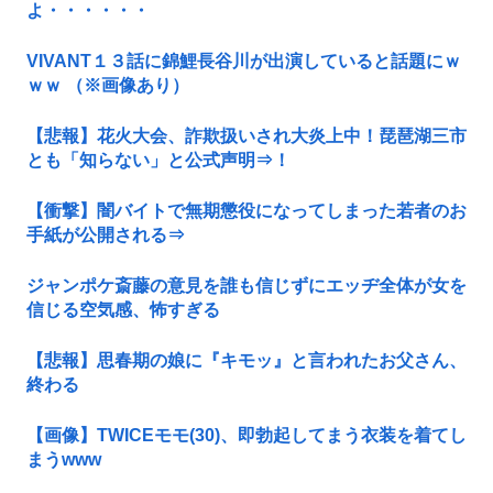
よ・・・・・・
VIVANT１３話に錦鯉長谷川が出演していると話題にｗ
ｗｗ （※画像あり）
【悲報】花火大会、詐欺扱いされ大炎上中！琵琶湖三市
とも「知らない」と公式声明⇒！
【衝撃】闇バイトで無期懲役になってしまった若者のお
手紙が公開される⇒
ジャンポケ斎藤の意見を誰も信じずにエッヂ全体が女を
信じる空気感、怖すぎる
【悲報】思春期の娘に『キモッ』と言われたお父さん、
終わる
【画像】TWICEモモ(30)、即勃起してまう衣装を着てし
まうwww