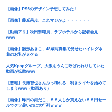
【画像】PS6のデザイン予想してみた！
【画像】藤嶌果歩、これマジかよ・・・・・・
【動画アリ】秋田県職員、ラブホテルから記者会見
www
【画像】雛形あきこ、48歳写真集で見せたハイレグ水
着のお乳がヌケる
人気Kpopグループ、大阪をうんこ呼ばわれりしていた
動画が拡散www
【悲報】長瀬智也さんぶっ壊れる 利きタイヤを始めて
しまうwww（動画あり）
【画像】昨日の銀だこ、８８人しか買えない８８円セー
ルでクソ暑いのに大行列ｗｗｗ