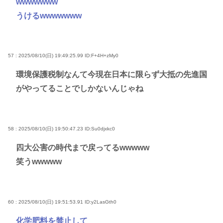
wwwwwww
うけるwwwwwww
57 : 2025/08/10(日) 19:49:25.99
ID:F+4H+zMy0
環境保護税制なんて今現在日本に限らず大抵の先進国
がやってることでしかないんじゃね
58 : 2025/08/10(日) 19:50:47.23
ID:Su0djxkc0
四大公害の時代まで戻ってるwwwww
笑うwwwww
60 : 2025/08/10(日) 19:51:53.91
ID:y2LasGth0
化学肥料を禁止して