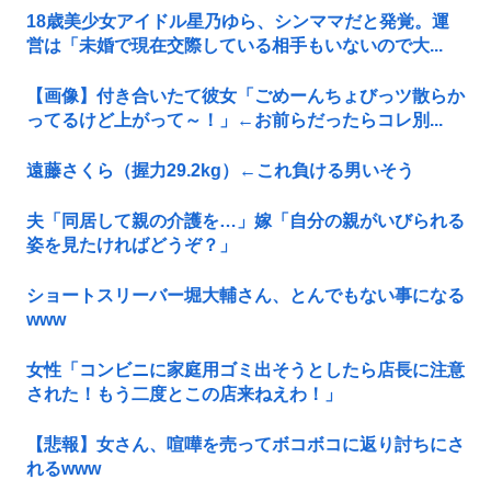
18歳美少女アイドル星乃ゆら、シンママだと発覚。運
営は「未婚で現在交際している相手もいないので大...
【画像】付き合いたて彼女「ごめーんちょびっツ散らか
ってるけど上がって～！」←お前らだったらコレ別...
遠藤さくら（握力29.2kg）←これ負ける男いそう
夫「同居して親の介護を…」嫁「自分の親がいびられる
姿を見たければどうぞ？」
ショートスリーバー堀大輔さん、とんでもない事になる
www
女性「コンビニに家庭用ゴミ出そうとしたら店長に注意
された！もう二度とこの店来ねえわ！」
【悲報】女さん、喧嘩を売ってボコボコに返り討ちにさ
れるwww