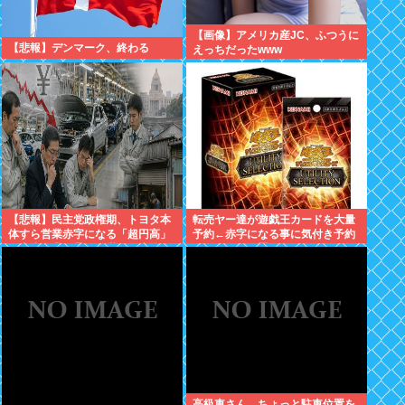
【画像】アメリカ産JC、ふつうに
【悲報】デンマーク、終わる
えっちだったwww
【悲報】民主党政権期、トヨタ本
転売ヤー達が遊戯王カードを大量
体すら営業赤字になる「超円高」
予約←赤字になる事に気付き予約
…中小企業の景況も厳しい水準だ
キャンセル放置開始
った←これエグいよな
高級車さん、ちょっと駐車位置を