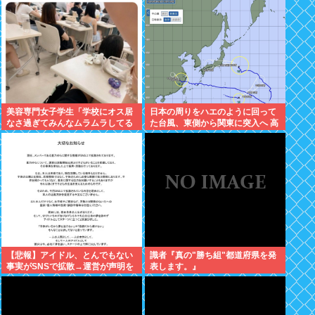
美容専門女子学生「学校にオス居
日本の周りをハエのように回って
なさ過ぎてみんなムラムラしてる
た台風、東側から関東に突入へ 高
」
市
【悲報】アイドル、とんでもない
識者『真の"勝ち組"都道府県を発
事実がSNSで拡散→運営が声明を
表します。』
発表www