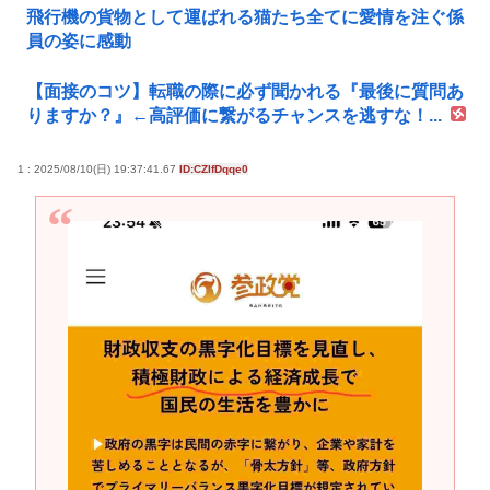
飛行機の貨物として運ばれる猫たち全てに愛情を注ぐ係
員の姿に感動
【面接のコツ】転職の際に必ず聞かれる『最後に質問あ
りますか？』←高評価に繋がるチャンスを逃すな！...
1 : 2025/08/10(日) 19:37:41.67
ID:CZIfDqqe0