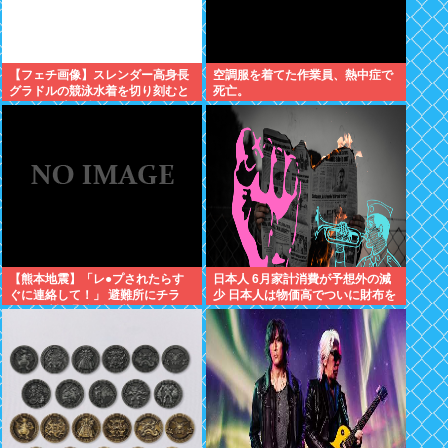
【フェチ画像】スレンダー高身長
空調服を着てた作業員、熱中症で
グラドルの競泳水着を切り刻むと
死亡。
ヌルヌル 大開脚×マッサージ
【鹿】
【熊本地震】「レ●プされたらす
日本人 6月家計消費が予想外の減
ぐに連絡して！」 避難所にチラ
少 日本人は物価高でついに財布を
シ。 無料で緊急避妊薬を届けるシ
閉じる、金を使わなくなる 使える
ステムを実現へ
金がもう無いからだった