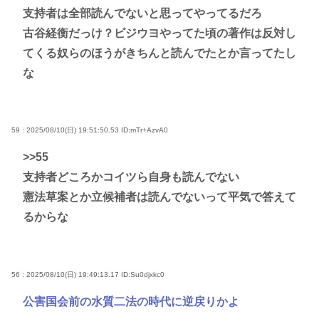
支持者は全部読んでないと思ってやってるだろ
古谷経衡だっけ？ビジウヨやってた頃の著作は反対し
てくる奴らのほうがきちんと読んでたとか言ってたし
な
59 : 2025/08/10(日) 19:51:50.53
ID:mTr+AzvA0
>>55
支持者どころかコイツら自身も読んでない
憲法草案とか立候補者は読んでないって平気で答えて
るからな
56 : 2025/08/10(日) 19:49:13.17
ID:Su0djxkc0
公害国会前の水質二法の時代に逆戻りかよ