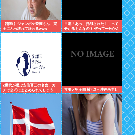
【悲報】ジャンポケ斎藤さん、完
旦那「あっ、托卵された！」って
全にぶっ壊れて終わるwww
分かるもんなの？ ぜってー分かん
ないだろ。
Z世代が選ぶ安倍晋三の名言、ガ
マモノ甲子園 横浜3 – 沖縄尚学1
チで公式にまとめられてしまう…
✨