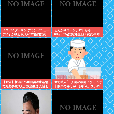
『スパイダーマン:ブランドニュー
とんがりコーン、本日から
デイ』が興行収入2622億円に到
68g→62gに実質値上げ 発売48年
達！2週目も好調に推移へ
で初の箱縮小 メーカー「CO2も
1067トン削減できます笑」
【新潟】新潟市の角田浜海水浴場
寿司職人｢一人前の板前になるには
で海難事故 3人が救急搬送 女性と
十数年の修行が…｣俺｢ん、スシロ
男児が心肺停止 男性は意識あり
ーでいいっしょ(笑)あんまかわん
ねｗ｣