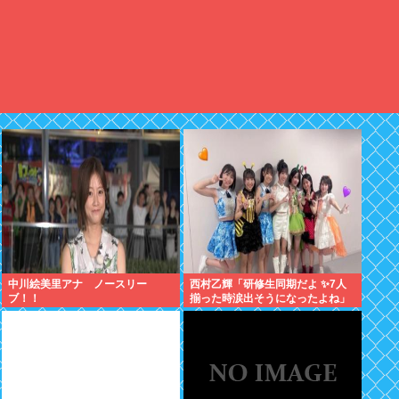
中川絵美里アナ ノースリー
西村乙輝「研修生同期だよ ✨7人
ブ！！
揃った時涙出そうになったよね」