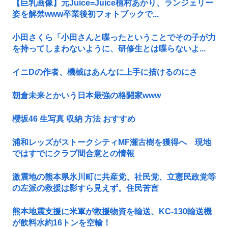
【巨乳画像】元Juice=Juice植村あかり、ランジェリー
姿を解禁www卒業後初フォトブックで...
小田さくら「小田さんと喋ったということでその子が力
を持ってしまわないように、研修生とは喋らないよ...
イニDの作者、機械はあんなに上手に描けるのにさ
朝倉未来とかいう日本最強の格闘家www
櫻坂46 生写真 収納 方法 おすすめ
浦和レッズがストークシティMF瀬古樹を獲得へ 現地
ではすでにクラブ間合意との情報
激震地の熊本県氷川町に共産党、社民党、立憲民政党等
の左派の救援は影すら見えず。住民苦言
熊本地震支援に米軍が救援物資を輸送、KC-130輸送機
が飲料水約16トンを空輸！