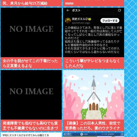
民、来月から給与15万減給
www
女の子を脱がせてこの下着だった
こういう輩がテレビをつまらなく
ら正直萎えるよな
したんだな
発達障害でも低IQでも高IQでも貧
【画像】この日本人男性、前世で
乏でも不健康でもないのに生きづ
世界救っただろ。妻のウクライナ
らい奴www
女性が可愛すぎる件