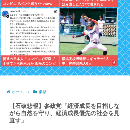
コンビニでパンツ買うやつwww
はみ出しただけで晒される
wwwWwwWWw
普通の日本人「コンビニで家庭ゴ
横浜高校野球部レギュラー9人
ミ捨てたら怒られた 浜松のコンビ
中、神奈川県人0人
ニもう行かない」
ホーム
嫌儲
【石破悲報】参政党「経済成長を目指しな
がら自然を守り、経済成長優先の社会を見
直す」