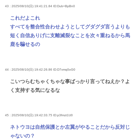
43 : 2025/08/10(日) 19:41:21.84
ID:Dub+BpBn0
これだよこれ
すべてを整合性合わせようとしてグダグダ言うよりも
短く自信ありげに支離滅裂なことを次々重ねるから馬
鹿を騙せるの
44 : 2025/08/10(日) 19:42:26.86
ID:D7vmq0oG0
こいつらむちゃくちゃな事ばっかり言ってねえか？よ
く支持する気になるな
45 : 2025/08/10(日) 19:42:33.75
ID:p3fmzt1U0
ネトウヨは自然保護とか左翼がやることだから反対じ
ゃないの？