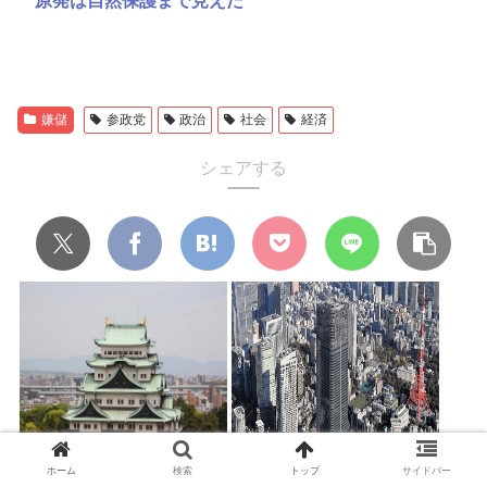
原発は自然保護まで見えた
嫌儲
参政党
政治
社会
経済
シェアする
名古屋←大阪も東京も行けま
愛国保守「人口減少でもいい海
ホーム
検索
トップ
サイドバー
す・不動産安いです・旧帝あり
外に投資すればよい」 資本が海