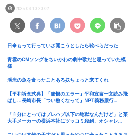
2025.08.10 20:02
日傘もって行っていざ開こうとしたら靴べらだった
青雲のCMソングをちいかわの劇中歌だと思っていた模
様
渓流の魚を食ったことある奴ちょっと来てくれ
【平和祈念式典】「痛恨のエラー」平和宣言一文読み飛
ばし…長崎市長「つい熱くなって」NPT義務履行...
「自分にとってはプレハブ以下の地獄なんだけど」と某
大手メーカーの横浜本社にツッコミ殺到、オシャレ...
こいつは本物の天才だと思ったやつに会ったことある？