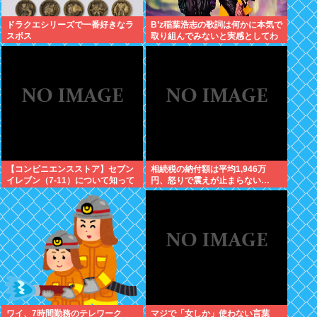
ドラクエシリーズで一番好きなラ
B’z稲葉浩志の歌詞は何かに本気で
スボス
取り組んでみないと実感としてわ
からない
【コンビニエンスストア】セブン
相続税の納付額は平均1,946万
イレブン（7-11）について知って
円、怒りで震えが止まらない…
いること
ワイ、7時間勤務のテレワーク
マジで「女しか」使わない言葉