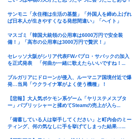
サンモニ「永住権は生活の基盤」「外国人を締め上げれ
ば日本人が生きやすくなる発想間違い」「ヘイト」
マスゴミ「韓国大統領の公用車は6000万円で安全装
備！」「高市の公用車は3000万円で贅沢！」
セレッソ大阪がシリア代表FWパブロ・サバックの加入
を正式発表 「何曲か一緒に歌えたらいいですね！...
ブルガリアにドローンが侵入、ルーマニア国境付近で爆
発…当局「ウクライナ軍がよく使う機種」！
【悲報】大人気ポケモン系ゲーム「ヤリステメスブタ
ー」パブリッシャーと揉めてSteamの売上が入ら...
「備蓄している人は挙手してください」と町内会のミー
ティング、何の気なしに手を挙げてしまった結果…...