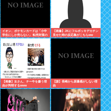
イオン、ポケモンカードは「小中
【画像】JKにフルボッキデカチン
学生にしか売らない」 転売対策の
見せた時の反応集がこちらww
決断が「素晴らしい」
【画像】女さん、チー牛を嫌う理
【謎】長崎から原爆感がしない理
由が判明するwww
由