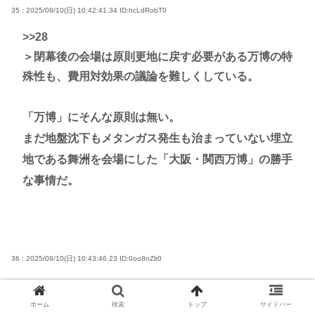
35 : 2025/08/10(日) 10:42:41.34
ID:hcLdRobT0
>>28
＞閉幕後の会場は原則更地に戻す必要がある万博の特
殊性も、費用対効果の議論を難しくしている。
「万博」にそんな原則は無い。
まだ地盤沈下もメタンガス発生も治まっていない埋立
地である舞洲を会場にした「大阪・関西万博」の勝手
な事情だ。
36 : 2025/08/10(日) 10:43:46.23
ID:0oo8nZlr0
>>35
核を落とせばいい
ホーム
検索
トップ
サイドバー