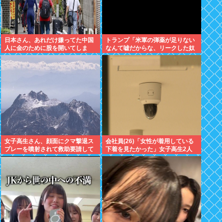
日本さん、あれだけ嫌ってた中国
トランプ「米軍の弾薬が足りない
人に金のために股を開いてしま
なんて嘘だからな、リークした奴
う。白浜エリアの物件、買い手が
は懲役刑だ！」
全員中国人で民泊ウハウハへ
女子高生さん、顔面にクマ撃退ス
会社員(26)「女性が着用している
プレーを噴射されて救助要請して
下着を見たかった」女子高生2人
しまう
の下着を盗撮