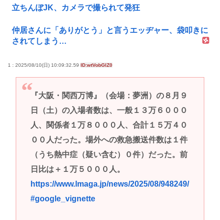
立ちんぼJK、カメラで撮られて発狂
仲居さんに「ありがとう」と言うエッヂャー、袋叩きに
されてしまう…
1 : 2025/08/10(日) 10:09:32.59
ID:wtVobGlZ0
『大阪・関西万博』（会場：夢洲）の８月９
日（土）の入場者数は、一般１３万６０００
人、関係者１万８０００人、合計１５万４０
００人だった。場外への救急搬送件数は１件
（うち熱中症（疑い含む）０件）だった。前
日比は＋１万５０００人。
https://www.lmaga.jp/news/2025/08/948249/
#google_vignette