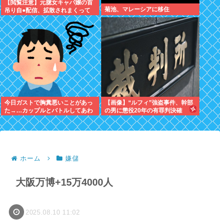
【閲覧注意】元臆女キャバ嬢の首
菊池、マレーシアに移住
吊り自●配信、拡散されまくって
終わるwww
今日ガストで胸糞悪いことがあっ
【画像】“ルフィ”強盗事件、幹部
た→…カップルとバトルしてあわ
の男に懲役20年の有罪判決確
や警察沙汰だったんだがどっちが
定！！！
悪い？
ホーム
嫌儲
大阪万博+15万4000人
2025.08.10 11:02