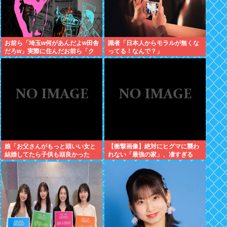
お前ら「埼玉w何があんだよw田舎
識者「日本人からモラルが無くな
だろw」実際に住んだお前ら「ク
ってる！なんで？」
ソほど住みやすい困ることねえじ
ゃん」
娘「お父さんがもっと頭いい女と
【衝撃画像】絶対にヒグマに襲わ
結婚してたら子供も頭良かった
れない「最強の家」、凄すぎる
よ。頭悪いクソ女と結婚してごめ
wwwこれは…ヤバすぎる…
んなさいって謝れよ」どう返せば
いい？