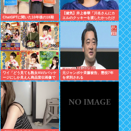
【健気】井上春華「川名さんにカ
ChatGPTに聞いた10年後の18期
エルのクッキーを渡したかったけ
ど、話しかけられず結局自分で食
べた」
ワイ「どう見ても熟女AVのパッケ
元ジャンポケ斉藤被告、懲役7年
ージにしか見えん商品宣伝画像で
を求刑される
も見るか...」