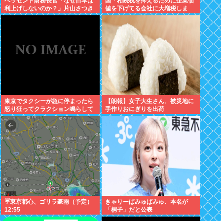
ベッセント財務長官「なぜ日本は
国「相続税を抑えるために企業価
利上げしないのか？」片山さつき
値を下げてる会社に大増税しま
との会談で激怒していた
す。低PBRの会社は大増税を覚悟
せよ」
東京でタクシーが急に停まったら
【朗報】女子大生さん、被災地に
怒り狂ってクラクション鳴らして
手作りおにぎりを出荷
るやつ、だいたい田舎ナンバー
www
☔東京都心、ゴリラ豪雨（予定）
きゃりーぱみゅぱみゅ、本名が
12:55
「桐子」だと公表