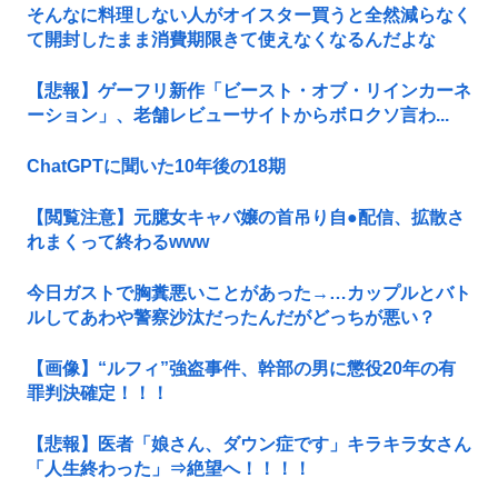
そんなに料理しない人がオイスター買うと全然減らなく
て開封したまま消費期限きて使えなくなるんだよな
【悲報】ゲーフリ新作「ビースト・オブ・リインカーネ
ーション」、老舗レビューサイトからボロクソ言わ...
ChatGPTに聞いた10年後の18期
【閲覧注意】元臆女キャバ嬢の首吊り自●配信、拡散さ
れまくって終わるwww
今日ガストで胸糞悪いことがあった→…カップルとバト
ルしてあわや警察沙汰だったんだがどっちが悪い？
【画像】“ルフィ”強盗事件、幹部の男に懲役20年の有
罪判決確定！！！
【悲報】医者「娘さん、ダウン症です」キラキラ女さん
「人生終わった」⇒絶望へ！！！！