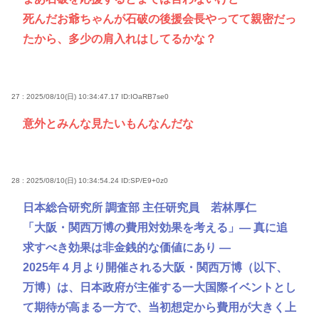
死んだお爺ちゃんが石破の後援会長やってて親密だっ
たから、多少の肩入れはしてるかな？
27 : 2025/08/10(日) 10:34:47.17
ID:IOaRB7se0
意外とみんな見たいもんなんだな
28 : 2025/08/10(日) 10:34:54.24
ID:SP/E9+0z0
日本総合研究所 調査部 主任研究員 若林厚仁
「大阪・関西万博の費用対効果を考える」― 真に追
求すべき効果は非金銭的な価値にあり ―
2025年４月より開催される大阪・関西万博（以下、
万博）は、日本政府が主催する一大国際イベントとし
て期待が高まる一方で、当初想定から費用が大きく上