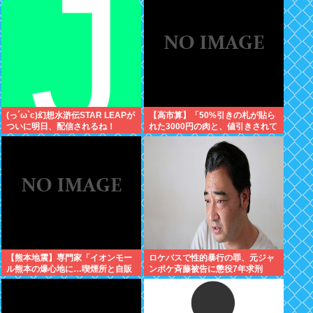
(っ´ω`c)幻想水滸伝STAR LEAPが
【高市算】「50%引きの札が貼ら
ついに明日、配信されるね！
れた3000円の肉と、値引きされて
いない1000円の肉では安いのはど
ちらか」父の答え「50%引きの
肉」
【熊本地震】専門家「イオンモー
ロケバスで性的暴行の罪、元ジャ
ル熊本の爆心地に…喫煙所と自販
ンポケ斉藤被告に懲役7年求刑
機」警察・消防「」←これ・・・
⇒！