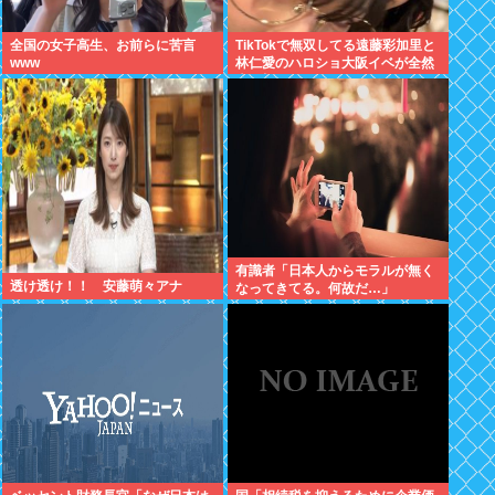
全国の女子高生、お前らに苦言
TikTokで無双してる遠藤彩加里と
www
林仁愛のハロショ大阪イベが全然
売り切れないのは何故？ボトム2
の有
有識者「日本人からモラルが無く
透け透け！！ 安藤萌々アナ
なってきてる。何故だ…」