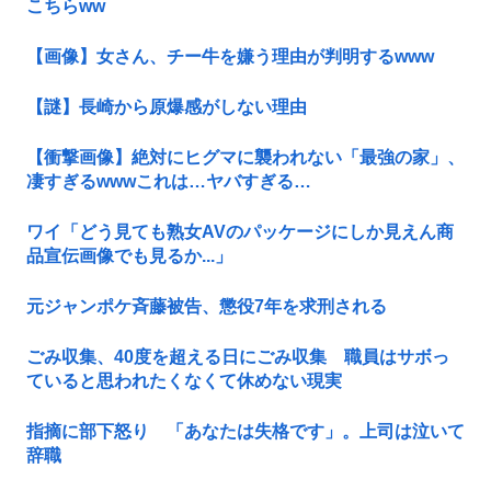
こちらww
【画像】女さん、チー牛を嫌う理由が判明するwww
【謎】長崎から原爆感がしない理由
【衝撃画像】絶対にヒグマに襲われない「最強の家」、
凄すぎるwwwこれは…ヤバすぎる…
ワイ「どう見ても熟女AVのパッケージにしか見えん商
品宣伝画像でも見るか...」
元ジャンポケ斉藤被告、懲役7年を求刑される
ごみ収集、40度を超える日にごみ収集 職員はサボっ
ていると思われたくなくて休めない現実
指摘に部下怒り 「あなたは失格です」。上司は泣いて
辞職