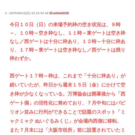
3 : 2025/08/10(日) 10:10:52.48
ID:wtVobGlZ0
今日１０日（日）の来場予約枠の空き状況は、９時
～、１０時～空き枠なし、１１時～東ゲートは空き枠
なし／西ゲートは十分に枠あり、１２時～十分に枠あ
り、１７時～東ゲートは空き枠なし／西ゲートは残り
枠わずか。
西ゲート１７時～枠は、これまで「十分に枠あり」が
続いていたが、昨日から週末１５日（金）にかけて空
き枠が少なくなっている。万博協会は開幕後から「西
ゲート側」の活性化に努めており、７月中旬にはパビ
リオン並みに行列ができることで話題のスポット「ミ
ャクミャク ぬいぐるみくじ」が会場内西側に移転、
また７月末には「大阪市役所」前に設置されていたミ