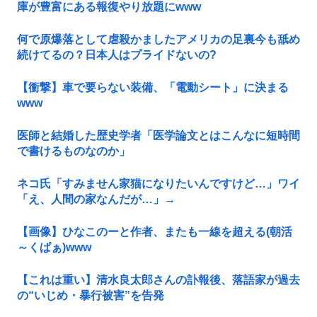
庫が豊富にある報復やり放題にwww
何で原爆落として虐殺かましたアメリカの足裏今も舐め
続けてるの？日本人はプライドないの?
【衝撃】車で要らない装備、「電動シート」に決まる
www
医師と結婚した歴史学者「医学論文とはこんなに短時間
で書けるものなのか」
ネコ氏「すみません家猫になりたいんですけど…」ワイ
「え、人間の家なんだが…」→
【画像】ひなこのーと作者、またも一線を超える(朝活
～くぱぁ)www
【これは重い】清水良太郎さんの訃報後、落語家が過去
の“いじめ・暴行被害”を告発