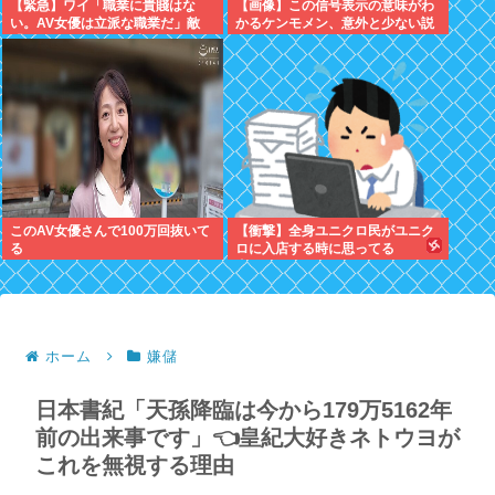
【緊急】ワイ「職業に貴賤はな
【画像】この信号表示の意味がわ
い。AV女優は立派な職業だ」敵
かるケンモメン、意外と少ない説
「じゃあ君の娘がAV出てもええ
の？」
このAV女優さんで100万回抜いて
【衝撃】全身ユニクロ民がユニク
る
ロに入店する時に思ってる
事・・・・・
ホーム
嫌儲
日本書紀「天孫降臨は今から179万5162年
前の出来事です」👈皇紀大好きネトウヨが
これを無視する理由