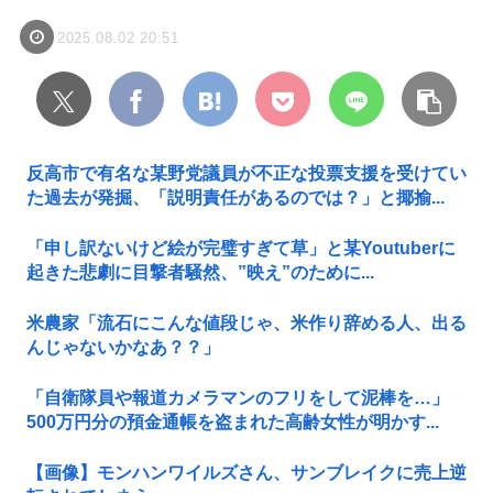
2025.08.02 20:51
反高市で有名な某野党議員が不正な投票支援を受けてい
た過去が発掘、「説明責任があるのでは？」と揶揄...
「申し訳ないけど絵が完璧すぎて草」と某Youtuberに
起きた悲劇に目撃者騒然、”映え”のために...
米農家「流石にこんな値段じゃ、米作り辞める人、出る
んじゃないかなあ？？」
「自衛隊員や報道カメラマンのフリをして泥棒を…」
500万円分の預金通帳を盗まれた高齢女性が明かす...
【画像】モンハンワイルズさん、サンブレイクに売上逆