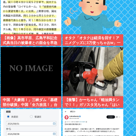
【画像】高市早苗、広島平和記念
オタク「オタクは経済を回す！ア
式典当日の被爆者との面会を早急
ニメグッズに3万使っちゃおw」一
に切り上げた理由は午後から東京
般人「車に500万、家に3000万、
で歯医者に行くためでしたwww
観光して5万、交際費に5万」
中国「大豪雨！」三峡ダム「基礎
【衝撃】かーちゃん「軽油満タン
部分破損」中国「全力放流！」台
で！！」ガソスタ兄ちゃん「はい
風13号「中国上陸予測」台風15号
(レギュラーの間違いだろな…)」
「中国接近（画像」中国「台風同
⇒結果ｗｗ
時上陸！（穀物生産が壊滅危機」
→