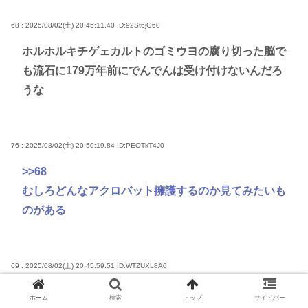
68 : 2025/08/02(土) 20:45:11.40
ID:92St6jG60
ホルホルキチゲェカルトのゴミウヨの腐り切った脳で
も流石に179万年前にでんでんは受け付けないんだろ
うな
76 : 2025/08/02(土) 20:50:19.84
ID:PEOTkT4J0
>>68
むしろどんなアクロバット擁護するのか見てみたいも
のがある
69 : 2025/08/02(土) 20:45:59.51
ID:WTZUXL8A0
さすがに史実としても多過ぎるし
ホーム
検索
トップ
サイドバー