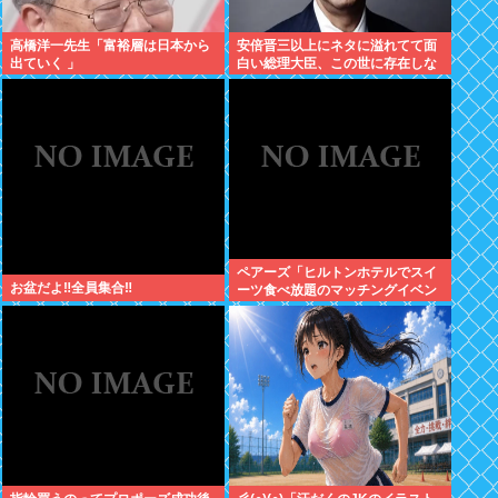
高橋洋一先生「富裕層は日本から
安倍晋三以上にネタに溢れてて面
出ていく 」
白い総理大臣、この世に存在しな
い説www
ペアーズ「ヒルトンホテルでスイ
お盆だよ‼全員集合‼
ーツ食べ放題のマッチングイベン
トやるぞ。女2500円男7000円
な」→女だけ埋まるwww