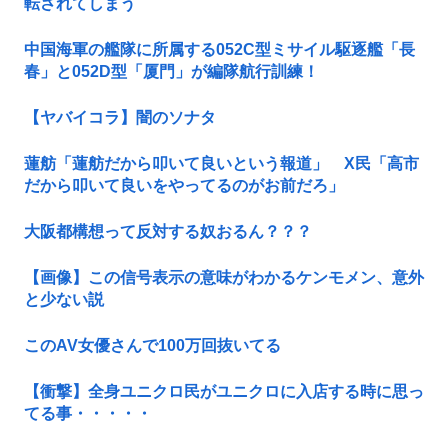
転されてしまう
中国海軍の艦隊に所属する052C型ミサイル駆逐艦「長
春」と052D型「厦門」が編隊航行訓練！
【ヤバイコラ】闇のソナタ
蓮舫「蓮舫だから叩いて良いという報道」 X民「高市
だから叩いて良いをやってるのがお前だろ」
大阪都構想って反対する奴おるん？？？
【画像】この信号表示の意味がわかるケンモメン、意外
と少ない説
このAV女優さんで100万回抜いてる
【衝撃】全身ユニクロ民がユニクロに入店する時に思っ
てる事・・・・・