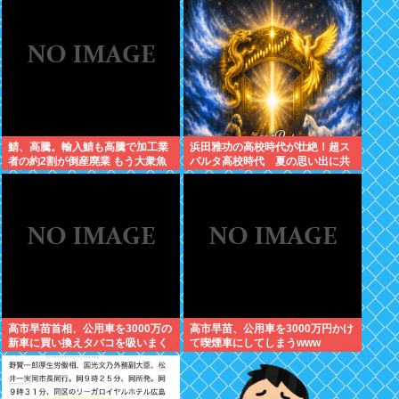
う
鯖、高騰。輸入鯖も高騰で加工業
浜田雅功の高校時代が壮絶！超ス
者の約2割が倒産廃業 もう大衆魚
パルタ高校時代 夏の思い出に共
から高級魚へ…
演者衝撃「ええ？」
高市早苗首相、公用車を3000万の
高市早苗、公用車を3000万円かけ
新車に買い換えタバコを吸いまく
て喫煙車にしてしまうwww
っていた