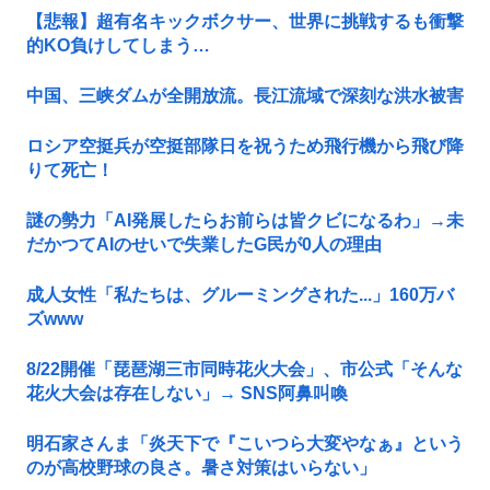
【悲報】超有名キックボクサー、世界に挑戦するも衝撃
的KO負けしてしまう…
中国、三峡ダムが全開放流。長江流域で深刻な洪水被害
ロシア空挺兵が空挺部隊日を祝うため飛行機から飛び降
りて死亡！
謎の勢力「AI発展したらお前らは皆クビになるわ」→未
だかつてAIのせいで失業したG民が0人の理由
成人女性「私たちは、グルーミングされた...」160万バ
ズwww
8/22開催「琵琶湖三市同時花火大会」、市公式「そんな
花火大会は存在しない」→ SNS阿鼻叫喚
明石家さんま「炎天下で『こいつら大変やなぁ』という
のが高校野球の良さ。暑さ対策はいらない」