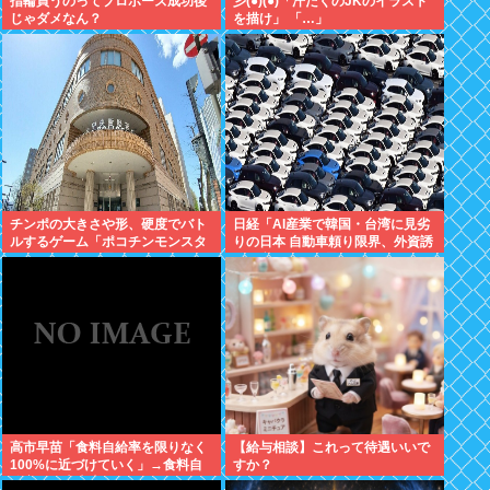
指輪買うのってプロポーズ成功後
彡(●)(●)「汗だくのJKのイラスト
じゃダメなん？
を描け」 「…」
チンポの大きさや形、硬度でバト
日経「AI産業で韓国・台湾に見劣
ルするゲーム「ポコチンモンスタ
りの日本 自動車頼り限界、外資誘
ー」を作ろうと思う
致が必要」どう思う？
高市早苗「食料自給率を限りなく
【給与相談】これって待遇いいで
100%に近づけていく」→食料自
すか？
給率が日本史上最低になってしま