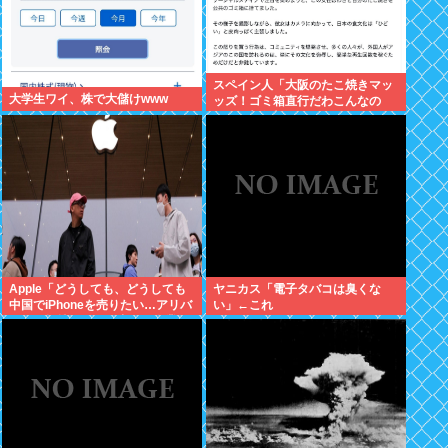
スペイン人「大阪のたこ焼きマッ
大学生ワイ、株で大儲けwww
ッズ！ゴミ箱直行だわこんなの
w」←大炎上してしまう
Apple「どうしても、どうしても
ヤニカス「電子タバコは臭くな
中国でiPhoneを売りたい…アリバ
い」←これ
バさん提携しよ！」中国AI企業に
追い風