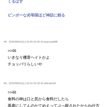
くるはず
ビンボーな劣等国ほど神話に頼る
49 : 2025/08/02(土) 20:35:20.56
ID:mupn1pDM0
>>46
いきなり檀君ヘイトかよ
チョッパリらしいや
66 : 2025/08/02(土) 20:42:33.28
ID:nEK/skh30
>>46
食料の神は口と尻から食料だしたら
馬鹿にしてんのかてめえってぶっ殺されたからね仕方