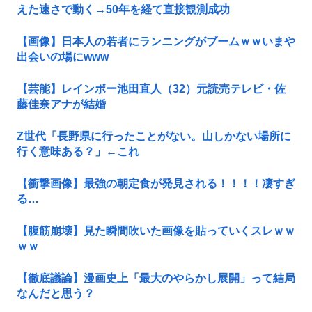
えた速さで動く→50年を経て直接観測成功
【画像】日本人の若者にランニングがブームｗｗいまや
出会いの場にwww
【芸能】レインボー池田直人（32）元読売テレビ・佐
藤佳奈アナが結婚
Z世代「長野県に行ったことがない。山しかない場所に
行く意味ある？」←これ
【衝撃画像】最強の朝定食が発見される！！！！凄すぎ
る…
【腹筋崩壊】見た瞬間吹いた画像を貼っていくスレｗｗ
ｗｗ
【徹底議論】漫画史上「最大のやらかし展開」って結局
なんだと思う？