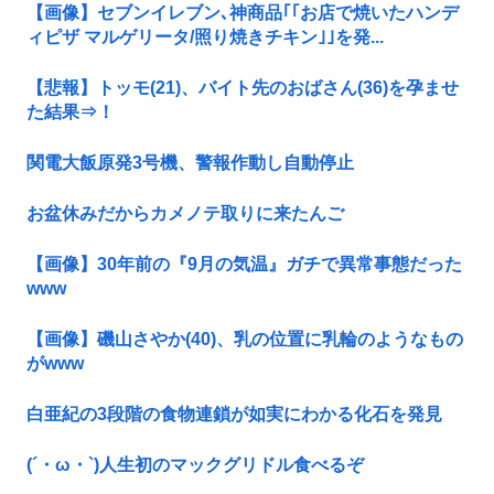
【画像】セブンイレブン､神商品｢｢お店で焼いたハンデ
ィピザ マルゲリータ/照り焼きチキン｣｣を発...
【悲報】トッモ(21)、バイト先のおばさん(36)を孕ませ
た結果⇒！
関電大飯原発3号機、警報作動し自動停止
お盆休みだからカメノテ取りに来たんご
【画像】30年前の『9月の気温』ガチで異常事態だった
www
【画像】磯山さやか(40)、乳の位置に乳輪のようなもの
がwww
白亜紀の3段階の食物連鎖が如実にわかる化石を発見
(´・ω・`)人生初のマックグリドル食べるぞ