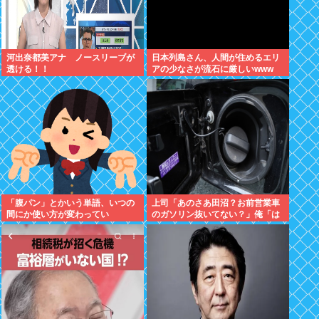
河出奈都美アナ ノースリーブが
日本列島さん、人間が住めるエリ
透ける！！
アの少なさが流石に厳しいwww
「腹パン」とかいう単語、いつの
上司「あのさあ田沼？お前営業車
間にか使い方が変わってい
のガソリン抜いてない？」俺「は
た・・・・・
ぁ？どういうことすか？」上司
「自分の車に入れ替えたりしてな
い？？」⇒結果ｗｗ