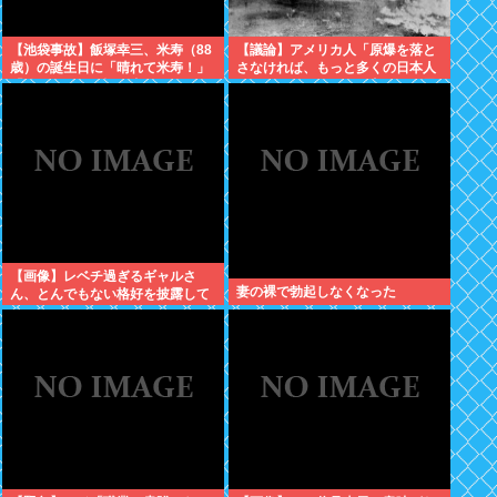
【池袋事故】飯塚幸三、米寿（88
【議論】アメリカ人「原爆を落と
歳）の誕生日に「晴れて米寿！」
さなければ、もっと多くの日本人
「嬉しい」と日記に書いていた
が死んでいた」←この主張どう思
う？
【画像】レベチ過ぎるギャルさ
妻の裸で勃起しなくなった
ん、とんでもない格好を披露して
しまうw w w w w w w