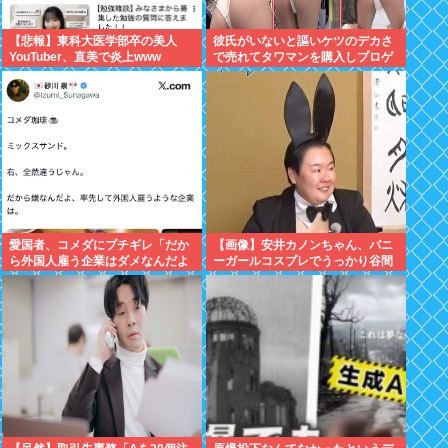
【悲報】東科大医学部卒の美人
彼氏がいないと謳いケツのデカさ
YouTuber、直美で炎上www
で売れてタワマンを購入しプロゲ
ーマーと結婚したグラドル、息子
が「自閉スペクトラム症」と診断
され泣く
愛国者、コメダにブチギレ「だか
【画像】安井カノンちゃん、バニ
ら外国人雇う企業はダメなんだよ
ーガールコスプレでうっかり谷間
」
が見えてしまう