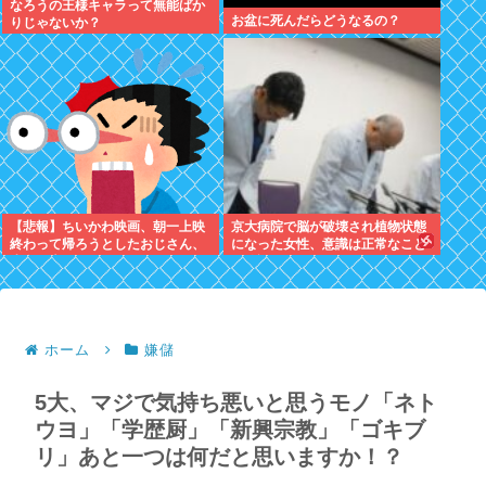
なろうの王様キャラって無能ばか
お盆に死んだらどうなるの？
りじゃないか？
【悲報】ちいかわ映画、朝一上映
京大病院で脳が破壊され植物状態
終わって帰ろうとしたおじさん、
になった女性、意識は正常なこと
少女に声をかけられ…
が確認されおわる
ホーム
嫌儲
5大、マジで気持ち悪いと思うモノ「ネト
ウヨ」「学歴厨」「新興宗教」「ゴキブ
リ」あと一つは何だと思いますか！？