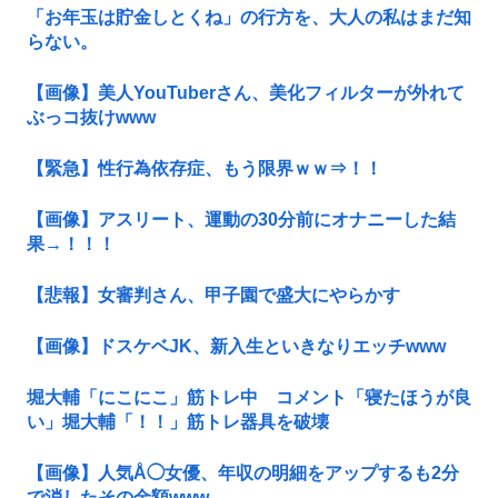
「お年玉は貯金しとくね」の行方を、大人の私はまだ知
らない。
【画像】美人YouTuberさん、美化フィルターが外れて
ぶっコ抜けwww
【緊急】性行為依存症、もう限界ｗｗ⇒！！
【画像】アスリート、運動の30分前にオナニーした結
果→！！！
【悲報】女審判さん、甲子園で盛大にやらかす
【画像】ドスケベJK、新入生といきなりエッチwww
堀大輔「にこにこ」筋トレ中 コメント「寝たほうが良
い」堀大輔「！！」筋トレ器具を破壊
【画像】人気Å◯女優、年収の明細をアップするも2分
で消したその金額www