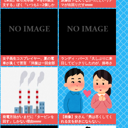
【呆然】取引先専務「Aを20個注
原爆投下なんてなかったというデ
文する」ぼく「いつも1～2個しか
マが出回りだすwww
使わないけど本当に20であって
る？」取専「あってる」⇒結果！
女子高生コスプレイヤー、夏の電
ランディ・バース「久しぶりに来
車が臭くて苦言 「洋服は一回全部
日してビックリしたのが、掛布さ
熱湯につけよう！洗濯機はキッチ
んの髪の毛が増えていた。岡田さ
ンハイター薄めた水で一回まわそ
んは髪の毛がなくなってた」
う！」
発電方法がいまだに「タービンを
【画像】女さん「男は尽くしてく
回す」しかない理由www
れる女を好きにならない」