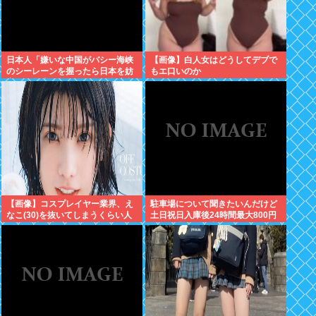
日本人「嫌いな中国がバシー海峡
【画像】白人女はどうしてデブで
のシーレーンを握ったら日本を妨
もエ口いのか
害するに違いない、だから台湾支
援だムキー」つまりそういうこと
でしょ
【画像】コスプレイヤー業界、え
駐車場について聞きたいんだけど
なこ(30)を抜いてしまうくらい人
土日祝日入庫後24時間最大800円
気の22歳の美少女が可愛すぎる
って日曜いれて出庫日が平日の場
合料金どうなるの