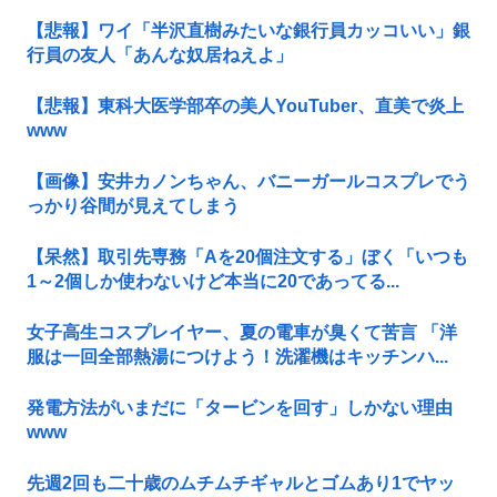
【悲報】ワイ「半沢直樹みたいな銀行員カッコいい」銀
行員の友人「あんな奴居ねえよ」
【悲報】東科大医学部卒の美人YouTuber、直美で炎上
www
【画像】安井カノンちゃん、バニーガールコスプレでう
っかり谷間が見えてしまう
【呆然】取引先専務「Aを20個注文する」ぼく「いつも
1～2個しか使わないけど本当に20であってる...
女子高生コスプレイヤー、夏の電車が臭くて苦言 「洋
服は一回全部熱湯につけよう！洗濯機はキッチンハ...
発電方法がいまだに「タービンを回す」しかない理由
www
先週2回も二十歳のムチムチギャルとゴムあり1でヤッ