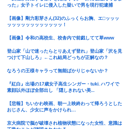
った」女子トイレに侵入した疑いで男を現行犯逮捕
【画像】剛力彩芽さん(32)のふっくらお胸、エ□ッッッ
ッッッッッッッッッッッッ！
【画像】令和の高校生、校舎内で前戯してて草www
登山家「山で迷ったらとりあえず登れ」登山家「沢を見
つけて下山しろ」←これ結局どっちが正解なの？
なろうの王様キャラって無能ばかりじゃないか？
『紅白』出場の17歳女子高生シンガー・tuki. ハワイで
素顔以外ほぼ全部出し 「隠しきれない美...
【悲報】ちいかわ映画、朝一上映終わって帰ろうとした
おじさん、少女に声をかけられ…
京大病院で脳が破壊され植物状態になった女性、意識は