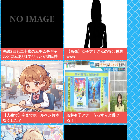
先週2回も二十歳のムチムチギャ
【画像】女子アナさんの谷〇厳選
ルとゴムあり1でヤッたが彼氏持
www
ちと判明して脳破壊されとる
【人生で】今までボールペン何本
若林有子アナ うっすらと透け
なくした？
る！！