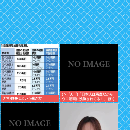
(ヽ゜ん゜)「日本人は馬鹿だから
ナマポFIREという生き方
ウヨ動画に洗脳されてる！」 ぼく
「じゃあサヨ動画で逆に洗脳すれ
ばええやん」 (ヽ´ん`)「…」