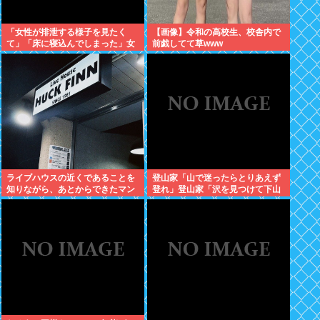
「女性が排泄する様子を見たく
【画像】令和の高校生、校舎内で
て」「床に寝込んでしまった」女
前戯してて草www
子トイレに侵入した疑いで男を現
行犯逮捕
ライブハウスの近くであることを
登山家「山で迷ったらとりあえず
知りながら、あとからできたマン
登れ」登山家「沢を見つけて下山
ションに入居した日本人、ライブ
しろ」←これ結局どっちが正解な
ハウスがうるさいとクレーム
の？