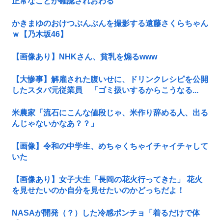
正常なことが確認されおわる
かきまゆのおけつぶんぶんを撮影する遠藤さくらちゃん
ｗ【乃木坂46】
【画像あり】NHKさん、貧乳を煽るwww
【大惨事】解雇された腹いせに、ドリンクレシピを公開
したスタバ元従業員 「ゴミ扱いするからこうなる...
米農家「流石にこんな値段じゃ、米作り辞める人、出る
んじゃないかなあ？？」
【画像】令和の中学生、めちゃくちゃイチャイチャして
いた
【画像あり】女子大生「長岡の花火行ってきた」 花火
を見せたいのか自分を見せたいのかどっちだよ！
NASAが開発（？）した冷感ポンチョ「着るだけで体