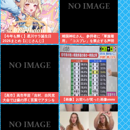
【今年も輝く】星川サラ誕生日
靖国神社さん、参拝者に「軍服着
2026まとめ【にじさんじ】
用」「コスプレ」を禁止する声明
を出してしまうwww
【高市】高市早苗「吉村、自民党
【画像】お前らが笑った画像www
大会では歯の浮く言葉でアタシを
褒めちぎりなさい！」大阪維新吉
村「ハハ…」