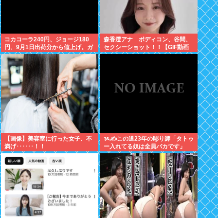
コカコーラ240円、ジョージ180
森香澄アナ ボディコン、谷間、
円、9月1日出荷分から値上げ。ガ
セクシーショット！！【GIF動画
ソリンより高いとか意味不明すぎ
あり】
る
【画像】美容室に行った女子、不
ᝰ✍この道23年の彫り師「タトゥ
満げ･･････！！
ー入れてる奴は全員バカです」