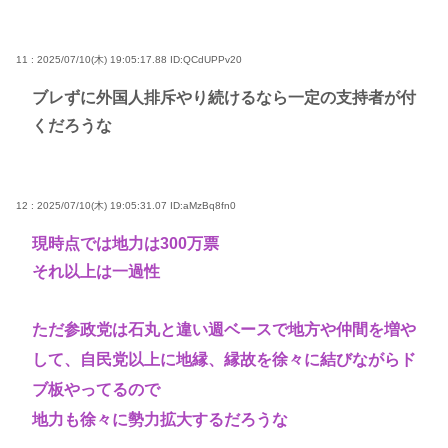
11 : 2025/07/10(木) 19:05:17.88
ID:QCdUPPv20
ブレずに外国人排斥やり続けるなら一定の支持者が付
くだろうな
12 : 2025/07/10(木) 19:05:31.07
ID:aMzBq8fn0
現時点では地力は300万票
それ以上は一過性
ただ参政党は石丸と違い週ベースで地方や仲間を増や
して、自民党以上に地縁、縁故を徐々に結びながらド
ブ板やってるので
地力も徐々に勢力拡大するだろうな