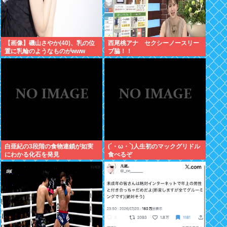
【画像】磯山さやか(40)、乳の位
西尾桃アナ セクシーノースリー
置に乳輪のようなものがwww
ブ脇！！
白亜紀の3段階の食物連鎖が如実
(´・ω・`)人生初のマックグリドル
にわかる化石を発見
食べるぞ