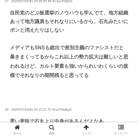
27 : 2025/07/10(木) 20:06:55.98
ID:3yvYDQl10
自民党のどぶ板選挙のノウハウも学んでて、地方組織
あって地方議員もそれなりにいるから、石丸みたいに
ポンと消えたりはしない
メディアもSNSも総出で差別主義のファシストだと
暴きまくってるからこれ以上の勢力拡大は難しいと思
われるけど、カルト要素も強いかられいわくらいの規
模でそれなりの期間残ると思ってる
28 : 2025/07/10(木) 20:15:21.70
ID:pT/SlwEp0
悪い意味で石丸より中身があるんだよなあ
ホーム
検索
トップ
サイドバー