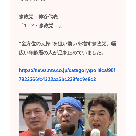
参政党・神谷代表
「1・2・参政党！」
“全方位の支持”を狙い勢いを増す参政党。幅
広い年齢層の人が足を止めていました。
https://news.ntv.co.jp/category/politics/98f
7922366fc4322aa6bc238fec9e9c2