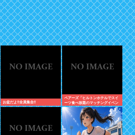
ペアーズ「ヒルトンホテルでスイ
お盆だよ‼全員集合‼
ーツ食べ放題のマッチングイベン
トやるぞ。女2500円男7000円
な」→女だけ埋まるwww