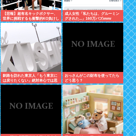
【悲報】超有名キックボクサー、
成人女性「私たちは、グルーミン
世界に挑戦するも衝撃的KO負けし
グされた...」160万バズwww
てしまう…
釧路を訪れた東京人「もう東京に
おっさんがこの財布を使ってたら
は戻りたくない」絶対本心では思
どう思う？
ってないよな