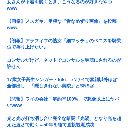
女さんが下着を脱ぐとき、こうなるのが好きなやつ
www
【画像】メスガキ、卑猥な『舌なめずり画像』を投稿
www
【朗報】アラフィフの熟女『細マッチョのペニスを騎乗
位で擦り上げたい』
コンサルだけど、ネットでコンサルを馬鹿にされるのが
許せん
17歳女子高生シンガー・tuki. ハワイで素顔以外ほぼ
全部出し 「隠しきれない美貌」とSNSざ...
【悲報】ワイの会社「解約率100%」で想像以上にヤバ
いwww
光と光が打ち消し合い完全な暗闇「光渦」となり光を超
えた速さで動く→50年を経て直接観測成功