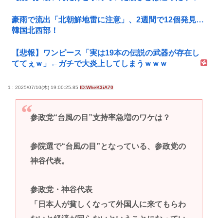
豪雨で流出「北朝鮮地雷に注意」、2週間で12個発見…
韓国北西部！
【悲報】ワンピース「実は19本の伝説の武器が存在し
ててぇｗ」←ガチで大炎上してしまうｗｗｗ
1 : 2025/07/10(木) 19:00:25.85
ID:WheK3iA70
参政党“台風の目”支持率急増のワケは？
参院選で“台風の目”となっている、参政党の
神谷代表。
参政党・神谷代表
「日本人が貧しくなって外国人に来てもらわ