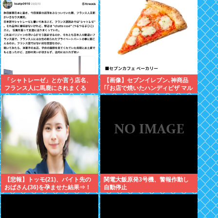
「シャトレーゼ」とか言う店名、
【画像】セブンイレブン､神商品
フランス人に馬鹿にされまくる
｢｢お店で焼いたハンディピザ マル
ゲリータ/照り焼きチキン｣｣を発売
【悲報】トッモ(21)、バイト先の
関電大飯原発3号機、警報作動し
おばさん(36)を孕ませた結果⇒！
自動停止