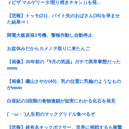
ィピザ マルゲリータ/照り焼きチキン｣｣を発...
【悲報】トッモ(21)、バイト先のおばさん(36)を孕ませ
た結果⇒！
関電大飯原発3号機、警報作動し自動停止
お盆休みだからカメノテ取りに来たんご
【画像】30年前の『9月の気温』ガチで異常事態だった
www
【画像】磯山さやか(40)、乳の位置に乳輪のようなもの
がwww
白亜紀の3段階の食物連鎖が如実にわかる化石を発見
(´・ω・`)人生初のマックグリドル食べるぞ
【悲報】超有名キックボクサー、世界に挑戦するも衝撃