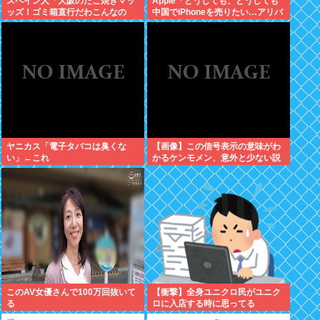
スペイン人「大阪のたこ焼きマッ
Apple「どうしても、どうしても
ッズ！ゴミ箱直行だわこんなの
中国でiPhoneを売りたい…アリバ
w」←大炎上してしまう
バさん提携しよ！」中国AI企業に
追い風
ヤニカス「電子タバコは臭くな
【画像】この信号表示の意味がわ
い」←これ
かるケンモメン、意外と少ない説
このAV女優さんで100万回抜いて
【衝撃】全身ユニクロ民がユニク
る
ロに入店する時に思ってる
事・・・・・