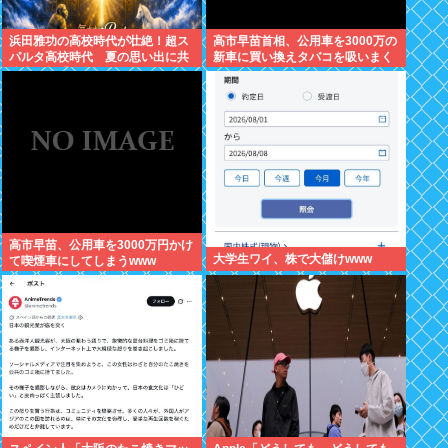
浜田雅功の高校時代が壮絶！超ス
高市早苗首相、公用車を3000万の
パルタ高校時代 夏の思い出に共
新車に買い換えタバコを吸いまく
演者衝撃「ええ？」
っていた
高市早苗、公用車を3000万円かけ
大学生ワイ、株で大儲けwww
て喫煙車にしてしまうwww