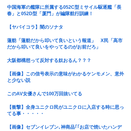
中国海軍の艦隊に所属する052C型ミサイル駆逐艦「長
春」と052D型「厦門」が編隊航行訓練！
【ヤバイコラ】闇のソナタ
蓮舫「蓮舫だから叩いて良いという報道」 X民「高市
だから叩いて良いをやってるのがお前だろ」
大阪都構想って反対する奴おるん？？？
【画像】この信号表示の意味がわかるケンモメン、意外
と少ない説
このAV女優さんで100万回抜いてる
【衝撃】全身ユニクロ民がユニクロに入店する時に思っ
てる事・・・・・
【画像】セブンイレブン､神商品｢｢お店で焼いたハンデ