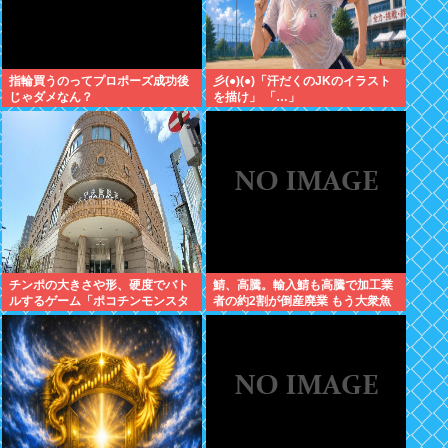
指輪買うのってプロポーズ成功後
彡(●)(●)「汗だくのJKのイラスト
じゃダメなん？
を描け」 「…」
チンポの大きさや形、硬度でバト
鯖、高騰。輸入鯖も高騰で加工業
ルするゲーム「ポコチンモンスタ
者の約2割が倒産廃業 もう大衆魚
ー」を作ろうと思う
から高級魚へ…