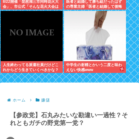
8/22開催「琵琶湖三市同時花火大
医者と結婚して勝ち組だったはず
会」、市公式「そんな花火大会は
の専業主婦「医者と結婚して後悔
存在しない」→ SNS阿鼻叫喚
している」
人生終わってる派遣社員だけどこ
中学生の射精とかいう二度と味わ
れからどう生きていくべきかな？
えない快感www
ホーム
嫌儲
【参政党】石丸みたいな勘違い一過性？そ
れともガチの野党第一党？