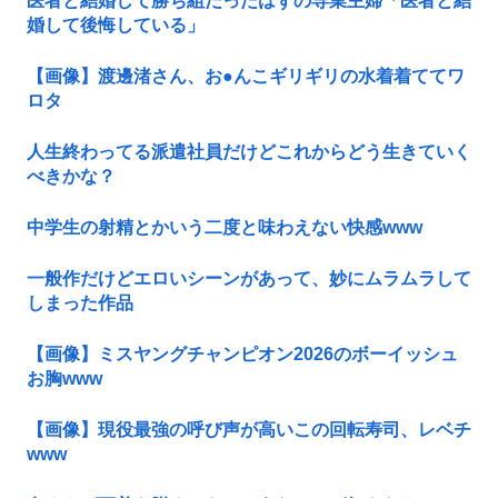
医者と結婚して勝ち組だったはずの専業主婦「医者と結
婚して後悔している」
【画像】渡邊渚さん、お●んこギリギリの水着着ててワ
ロタ
人生終わってる派遣社員だけどこれからどう生きていく
べきかな？
中学生の射精とかいう二度と味わえない快感www
一般作だけどエロいシーンがあって、妙にムラムラして
しまった作品
【画像】ミスヤングチャンピオン2026のボーイッシュ
お胸www
【画像】現役最強の呼び声が高いこの回転寿司、レベチ
www