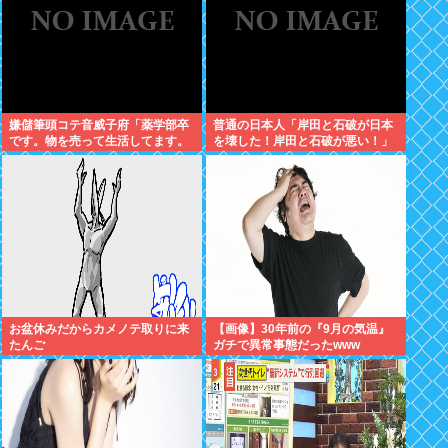
嫌儲筆頭コテ音威子府「薬学部卒
普通の日本人「岸田と石破が日本
です。物を売って生活してます。
を壊した！岸田と石破が悪い！」
何を売ってるかは言えません」
お盆休みだからカメノテ取りに来
【画像】30年前の『9月の気温』
たんご
ガチで異常事態だったwww