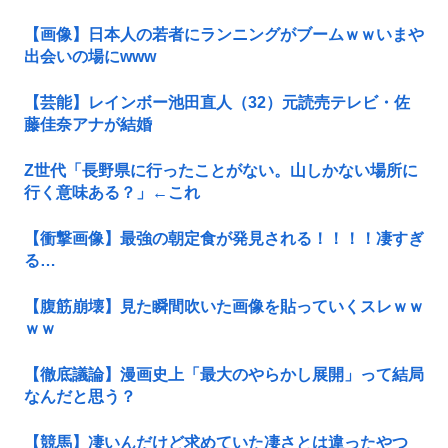
【画像】日本人の若者にランニングがブームｗｗいまや
出会いの場にwww
【芸能】レインボー池田直人（32）元読売テレビ・佐
藤佳奈アナが結婚
Z世代「長野県に行ったことがない。山しかない場所に
行く意味ある？」←これ
【衝撃画像】最強の朝定食が発見される！！！！凄すぎ
る…
【腹筋崩壊】見た瞬間吹いた画像を貼っていくスレｗｗ
ｗｗ
【徹底議論】漫画史上「最大のやらかし展開」って結局
なんだと思う？
【競馬】凄いんだけど求めていた凄さとは違ったやつ