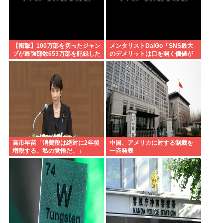
【衝撃】100万部を切ったジャン
メンタリストDaiGo「SNS最大
プが最強部数653万部を記録した
のデメリットは口を開く価値が
時の週刊少年ジャンプの面子が
ない奴が発信できるようになっ
ヤバすぎる
たこと」
高市早苗「消費税は絶対に2年後
中国、アメリカに対する制裁を
増税する。私の覚悟だ。」
一斉発表