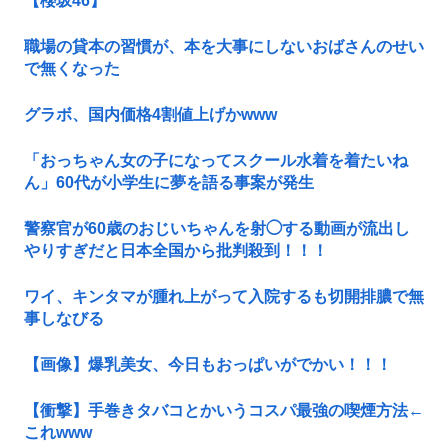
【櫻坂46】
職場の貸本の習慣が、本を大事にしないおばさんのせい
で無くなった
グラボ、国内価格4割値上げかwww
「おっちゃん女の子になってスクール水着を着たいね
ん」60代が小学生に夢を語る事案が発生
警察官が60歳のおじいちゃんを射◯する動画が流出し
やりすぎだと日本全国から批判殺到！！！
ワイ、キンタマが腫れ上がって入院するも切開排膿で無
事しなびる
【画像】爆乳美女、今日もおっぱいがでかい！！！
【衝撃】手巻きタバコとかいうコスパ最強の喫煙方法←
これwww