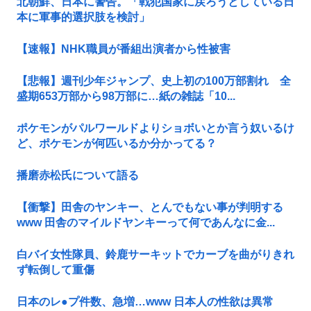
北朝鮮、日本に警告。「戦犯国家に戻ろうとしている日
本に軍事的選択肢を検討」
【速報】NHK職員が番組出演者から性被害
【悲報】週刊少年ジャンプ、史上初の100万部割れ 全
盛期653万部から98万部に…紙の雑誌「10...
ポケモンがパルワールドよりショボいとか言う奴いるけ
ど、ポケモンが何匹いるか分かってる？
播磨赤松氏について語る
【衝撃】田舎のヤンキー、とんでもない事が判明する
www 田舎のマイルドヤンキーって何であんなに金...
白バイ女性隊員、鈴鹿サーキットでカーブを曲がりきれ
ず転倒して重傷
日本のレ●プ件数、急増…www 日本人の性欲は異常