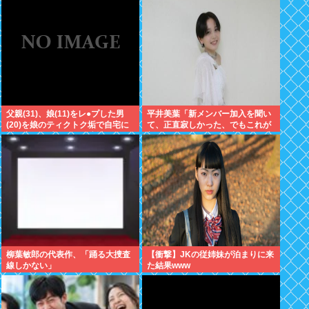
←これ
父親(31)、娘(11)をレ●プした男
平井美葉「新メンバー加入を聞い
(20)を娘のティクトク垢で自宅に
て、正直寂しかった、でもこれが
誘い出し自助 2人とも逮捕
新しいビヨなんだと、寂しさを受
け止めるこ
柳葉敏郎の代表作、「踊る大捜査
【衝撃】JKの従姉妹が泊まりに来
線しかない」
た結果www