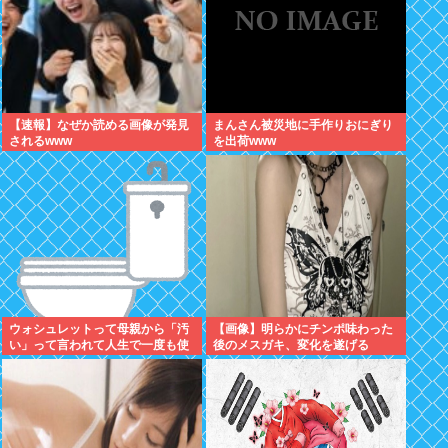
【速報】なぜか読める画像が発見
まんさん被災地に手作りおにぎり
されるwww
を出荷www
ウォシュレットって母親から「汚
【画像】明らかにチンポ味わった
い」って言われて人生で一度も使
後のメスガキ、変化を遂げる
ってなかった...