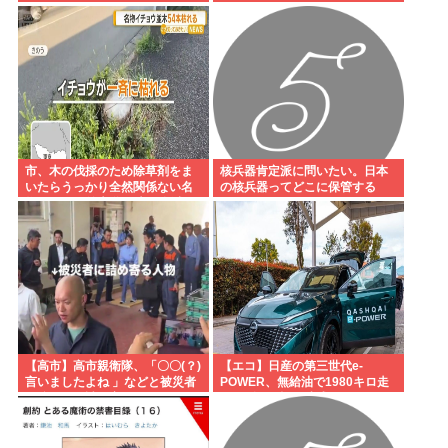
市、木の伐採のため除草剤をま
核兵器肯定派に問いたい。日本
いたらうっかり全然関係ない名
の核兵器ってどこに保管する
物イチョウ並木道54本を全滅さ
の？
せてしまう(・ω<)
【高市】高市親衛隊、「〇〇(？)
【エコ】日産の第三世代e-
言いましたよね 」などと被災者
POWER、無給油で1980キロ走
を睨みつけ詰め寄る
ってギネス記録達成