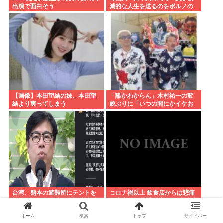
出演で面白そう
滅的な人生を送るのをポルノの
ように楽しむ陰湿な趣味』が流
行っている」119万バズ
【画像】本田望結の妹、本田望
「誰かわからん」木村祐一の変
結より実ってしまう
貌ぶりに「いつの間にかイケお
じに」「松ちゃんより痩せてな
い？」「渋く」
台湾、熊本の避難所にテントを
コロナ禍以上 飲食店からは悲痛
送ってしまう 日本の雑魚寝文化
な声上がる 消費税率1%の基本方
を壊すな！
針を決定も…懸念される”外食離
れ”
ホーム
検索
トップ
サイドバー