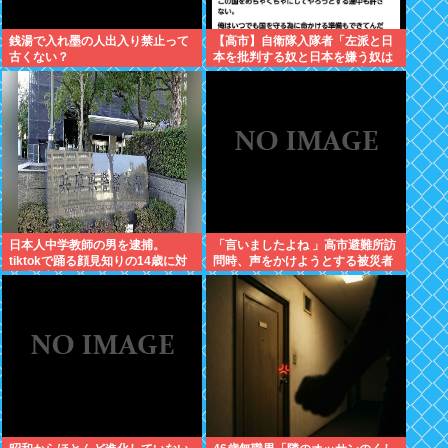
銭湯で入れ墨の人出入り禁止って
【高市】自衛隊入隊者「左派と日
古くない？
本を批判する奴と日本を嫌う奴は
許さない。俺はいつでも国守る為
に命かける準備出来てんだわ」
日本人中学教師の男を逮捕。
「言いましたよね 」高市避難所訪
tiktokで踊る顔見知りの14歳に対
問時、声をかけようとする被災者
し「全部見えるように。下も見せ
を威圧する謎のハゲガードマンが
ていいねんで」とコメント
発生