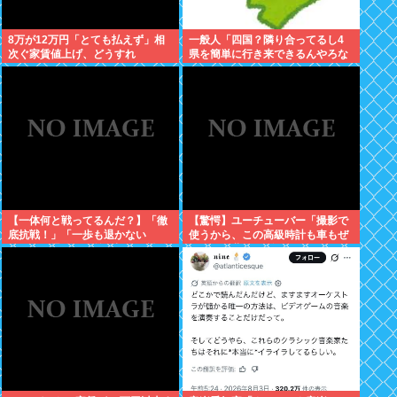
8万が12万円「とても払えず」相
一般人「四国？隣り合ってるし4
次ぐ家賃値上げ、どうすれ
県を簡単に行き来できるんやろな
ば・・・？
あ」←これwww
【一体何と戦ってるんだ？】「徹
【驚愕】ユーチューバー「撮影で
底抗戦！」「一歩も退かない
使うから、この高級時計も車もぜ
ぞ！」原爆公園の前の極左を機動
～んぶ経費でタダ！ｗ」←まさか
隊が排除
コレ本気にしてる奴なんておらん
よな？よな？w w w w w w w w w
w w