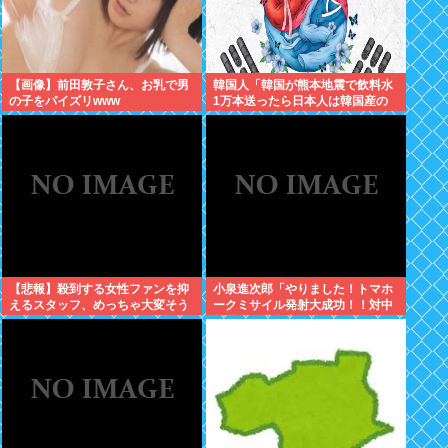
【画像】前田敦子さん、お乳で男
韓国人「韓国が熊本地震で飲料水
の子をパイズリwww
1万本送ったら日本人は韓国産の
水は〇〇だと言いました」
【悲報】殺到する女性ファンを抑
小泉進次郎「やりました！トマホ
えるスタッフ、めっちゃ大変そう
ークミサイル発射大成功！！対中
www
朝露への防衛力を強化してます
w」