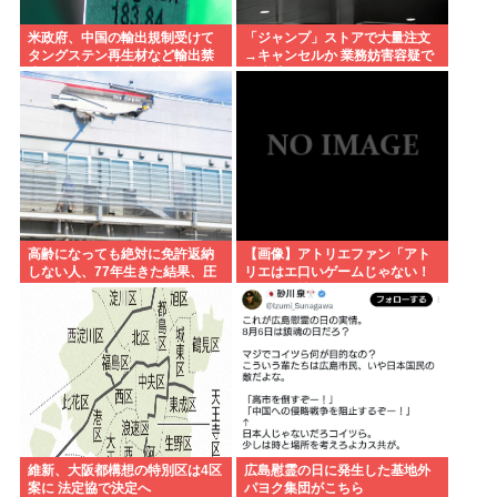
米政府、中国の輸出規制受けて
「ジャンプ」ストアで大量注文
タングステン再生材など輸出禁
→キャンセルか 業務妨害容疑で
止へ 日本さん米中に挟み撃ちさ
女逮捕
れる形に
高齢になっても絶対に免許返納
【画像】アトリエファン「アト
しない人、77年生きた結果、圧
リエはエ口いゲームじゃない！
倒的な『そうはならんやろ』で
ライザを性的な目で見てる奴は
事故死
にわか！」
維新、大阪都構想の特別区は4区
広島慰霊の日に発生した基地外
案に 法定協で決定へ
パヨク集団がこちら