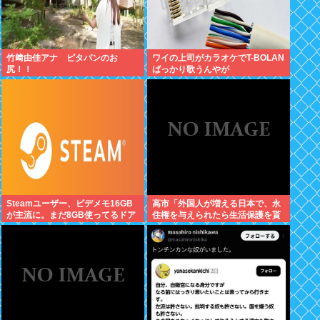
竹﨑由佳アナ ピタパンのお
ワイの上司がカラオケでT-BOLAN
尻！！
ばっかり歌うんやが
Steamユーザー、ビデメモ16GB
高市「外国人が増える日本で、永
が主流に。まだ8GB使ってるドア
住権を与えられたら生活保護を貰
ホの嫌儲民は反省文書いてね。
うなんて人が増えては困る。日本
人以上の水準の人のみ許可しま
す」