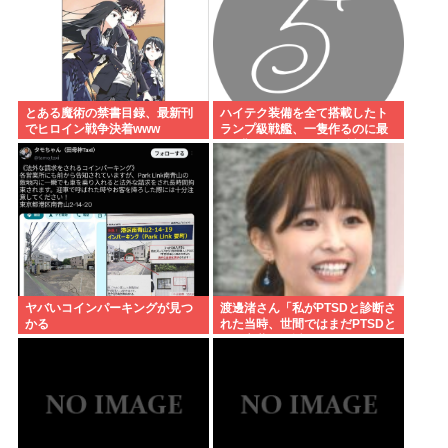
とある魔術の禁書目録、最新刊
ハイテク装備を全て搭載したト
でヒロイン戦争決着www
ランプ級戦艦、一隻作るのに最
低4兆円かかりいきなり詰む
ヤバいコインパーキングが見つ
渡邊渚さん「私がPTSDと診断さ
かる
れた当時、世間ではまだPTSDと
いう言葉は浸透されてなかっ
た」