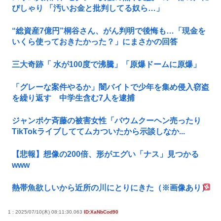
ぴしゃり 「汚いお金と批判してる奴ら…」
“総資産7億円”桐谷さん、がん判明で後悔も…「現金を
いくら使っておきたかった？」にまさかの回答
三大奇跡「 水が100度で沸騰」「原爆ドームに原爆」
「グレーな案件やるか」闇バイトで少年を集め侵入窃盗
を繰り返す 中学生含む7人を逮捕
ジャンポケ斉藤の被害女性「バウムクーヘン売ったり
TikTokライブしててムカついたから示談しなか...
【悲報】想像の200倍、形がエグい「ナス」見つかる
www
熱帯魚欲しいから近所の川にとりにきた（※画像あり）
1 : 2025/07/10(木) 08:11:30.063
ID:XaNbCod90