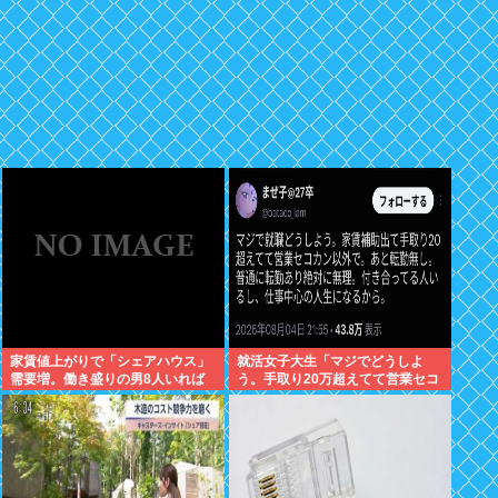
家賃値上がりで「シェアハウス」
就活女子大生「マジでどうしよ
需要増。働き盛りの男8人いれば
う。手取り20万超えてて営業セコ
一軒家暮らしも余裕で毎日楽しい
カン以外で転勤無しの会社ない」