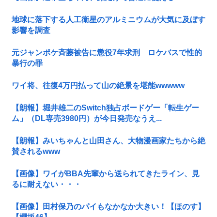
地球に落下する人工衛星のアルミニウムが大気に及ぼす
影響を調査
元ジャンポケ斉藤被告に懲役7年求刑 ロケバスで性的
暴行の罪
ワイ将、往復4万円払って山の絶景を堪能wwwww
【朗報】堀井雄二のSwitch独占ボードゲー「転生ゲー
ム」（DL専売3980円）が今日発売なうえ...
【朗報】みいちゃんと山田さん、大物漫画家たちから絶
賛されるwww
【画像】ワイがBBA先輩から送られてきたライン、見
るに耐えない・・・
【画像】田村保乃のパイもなかなか大きい！【ほのす】