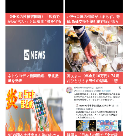
《NHKの性被害問題》「飲酒で
パチ●コ屋の倒産が止まらず。等
記憶がない」と出演者 “誰を守る
価/高価交換を望む依存症が徐々
べきなのか”問われる組織の姿勢
に脱落。低換金率を望む客は戻
らず
ネトウヨデマ新聞産経、東北撤
高ぇよ…〈年金月10万円〉74歳
退を発表
おひとりさま男性の悲鳴。「惣
菜すら手が出ない」
NEW踊る大捜査さん例のあの人
韓国人「日本人の間で『女が破