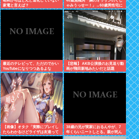
昭和からほとんど進化していない
46歳無職男「隣のオッサンのくし
家電と言えば？
ゃみうっせー！」→60歳男性宅に
侵入し暴行を加えて逮捕
最近のテレビって、ただのでかい
【悲報】 AKB公演後のお見送り動
YouTubeになりつつあるよな
画が飛田新地みたいだと話題
に・・・
【画像】オタク「実際にプレイし
38歳の兄が実家におるんやが、7
たらわかるけどライザは友達って
年くらいニートしとる。親が死ん
感じで性的な目では見れないw」
だ後の処理どうしよう