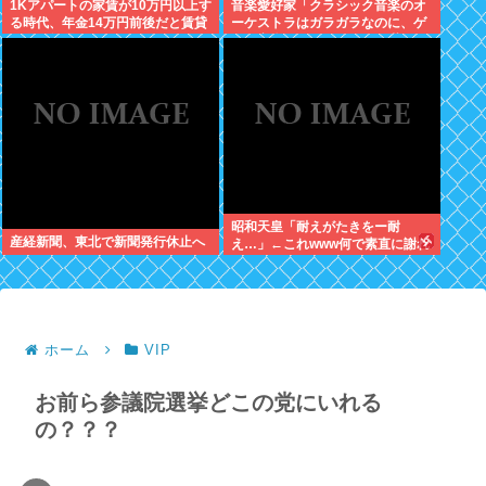
1Kアパートの家賃が10万円以上す
音楽愛好家「クラシック音楽のオ
る時代、年金14万円前後だと賃貸
ーケストラはガラガラなのに、ゲ
の人は無理じゃね？
ーム音楽のオーケストラは満員…
本当にイライラする」
昭和天皇「耐えがたきをー耐
産経新聞、東北で新聞発行休止へ
え…」←これwww何で素直に謝れ
ねーの？？！？
ホーム
VIP
お前ら参議院選挙どこの党にいれる
の？？？