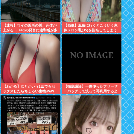
【速報】ワイの近所の川、死体が
【画像】風俗に行くとこういう恵
上がる → >>1の発言に違和感が多
体メロン乳(35)を指名してしまう
くスレ内も騒然⇒・・！！！
奴www
【わかる】女とかいう1回でもセ
【徹底議論】一度使ったフリーザ
ックスしたらちょろい生物www
ーバッグって洗って再利用するよ
な？