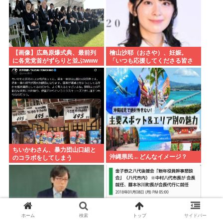
【画像】広島原爆式典、最前列
檜山沙耶（おさや）、妊娠。
に各党党首がずらりと並ぶwww
「いつも応援してくださる皆さ
まに感謝 」
ちいかわさん、暴力団山口組と
沖縄県民←どんなイメージ？
のコラボをしてしまう
ホーム
検索
トップ
サイドバー