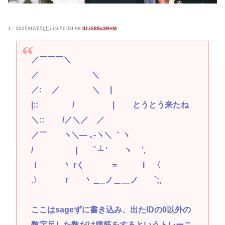
1 : 2025/07/05(土) 15:50:10.98
ID:r589x3R+M
／￣￣￣＼
／ ＼
／: ／ ＼ |
|:: / | とうとう来たね
＼:: /／＼／ ／
／￣ ヽ＼― ､‐ヽ＼ ｀ヽ
/ | ` ┴ ‘ ヽ ’,
ｌ 丶 rく ＝ l 〈
.〉 r 丶＿_ノ＿__ノ `;,
ここはsageずに書き込み、出たIDの0以外の
数字足した数だけ腹筋をするというトレーニ