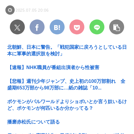
2025.07.05 20:06
北朝鮮、日本に警告。「戦犯国家に戻ろうとしている日
本に軍事的選択肢を検討」
【速報】NHK職員が番組出演者から性被害
【悲報】週刊少年ジャンプ、史上初の100万部割れ 全
盛期653万部から98万部に…紙の雑誌「10...
ポケモンがパルワールドよりショボいとか言う奴いるけ
ど、ポケモンが何匹いるか分かってる？
播磨赤松氏について語る