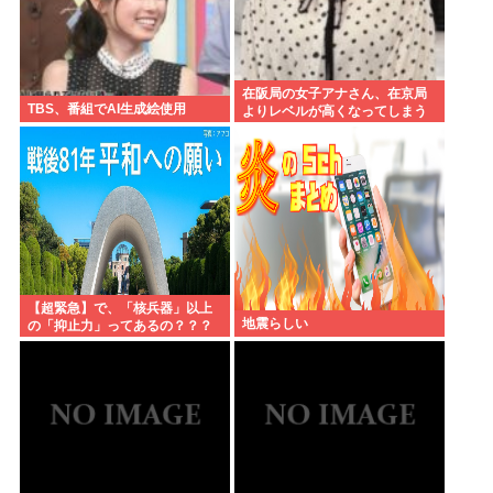
在阪局の女子アナさん、在京局
TBS、番組でAI生成絵使用
よりレベルが高くなってしまう
【超緊急】で、「核兵器」以上
地震らしい
の「抑止力」ってあるの？？？
www