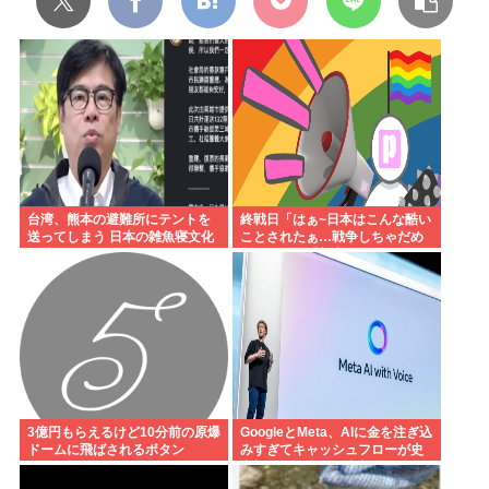
台湾、熊本の避難所にテントを
終戦日「はぁ~日本はこんな酷い
送ってしまう 日本の雑魚寝文化
ことされたぁ…戦争しちゃだめ
を壊すな！
ぇ…」ワイ「加害にも触れた
ら？」
3億円もらえるけど10分前の原爆
GoogleとMeta、AIに金を注ぎ込
ドームに飛ばされるボタン
みすぎてキャッシュフローが史
上初のマイナス。売却か保有で
内ゲバ始まる