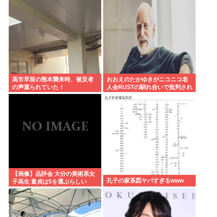
いです、たびたび炎上します」
←それでもゴリ押される理由
高市早苗の熊本襲来時、被災者
おおえのたかゆきがニコニコ老
の声遮られていた！
人会RUSTの馴れ合いで批判され
てるけど、おえちゃん言うほど
悪いか？
【画像】品評会 大分の美術系女
孔子の家系図ヤバすぎるwww
子高生 童貞は5を選ぶらしい