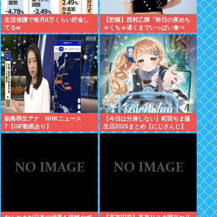
生活保護で毎月8万くらい貯金し
【肥報】西村乙輝「昨日の夜めち
てるw
ゃくちゃ遅くまでいっぱい食べ
た。今日もいっぱい食べてやる」
副島萌生アナ NHKニュース
【今日は分身しない】町田ちま誕
7【GIF動画あり】
生日2026まとめ【にじさんじ】