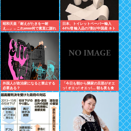
昭和天皇「耐えがたきをー耐
日本、トイレットペーパー輸入
え…」←これwww何で素直に謝れ
44%増 輸入品の7割が中国産 ネト
ねーの？？！？
ウヨ、中国産を拒否し咽び泣きな
がら素手で尻を拭く
外国人が政治家になると禁止する
「今日も朝から隣家の旦那がオエ
必要ある？
ッ! オエッ! オエッ!… 朝も夜も食
事中もかなりえづきの音がして不
愉快な1日が始まります…」