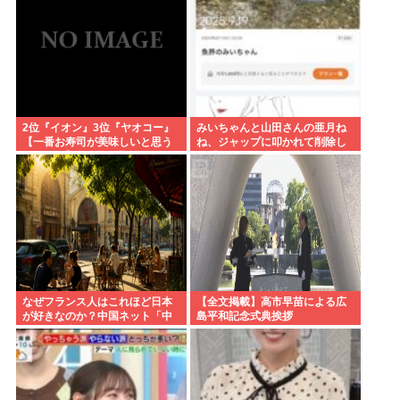
2位『イオン』3位『ヤオコー』
みいちゃんと山田さんの亜月ね
【一番お寿司が美味しいと思う
ね、ジャップに叩かれて削除し
スーパー】300名が選ぶ1位に
た「魚界のみいちゃん」記事を
復活
なぜフランス人はこれほど日本
【全文掲載】高市早苗による広
が好きなのか？中国ネット「中
島平和記念式典挨拶
国人も日本が好き」