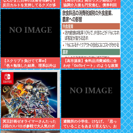
なんかまだ日本の没落を理解せず
【高市円安】高市リスク顕在か？
反日カルトを支持してるクズが多
協調介入後も円安進む。債券利回
いんだけどなんだお前ら
りは急騰。大丈夫なのか？
【スクリプト負けてて草w】
【高市源泉】食料品消費減税に合
「色々勉強した結果、理系以外は
わせ「GoToイート」のような政策
エラー品だと気付いた【ガチ】」
が実施される可能性高まる！お得
について、もっと具体的に話そう
にいっぱい食べよう。あと農家さ
か
ん対応も
冥王計画ゼオライマーさんたった
避難所の小学生、けなげ。「思っ
2回のスパロボ参戦で大人気ロボ
ていることをあまり言えない。お
作品にwww
母さんに迷惑かけるから」