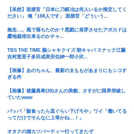
【呆然】面接官「日本に刀鍛冶は何人いるか推定してく
ださい」 俺「188人です」 面接官「どういう...
無念…。風で落ちたのか？悪戯に発芽させたアボカドは
露地栽培出来るのかチャ...
TBS THE TIME 脳シャキクイズ 朝キャバ スナック江藤
吉村恵里子多田成美安住紳一郎小沢...
【画像】あのちゃん、最新の太ももがあまりにもシコす
ぎる件
【画像】後藤真希(39)さんの美貌、さすがに限界突破し
ていたwww
パッパ「飯食ったら皿ぐらい下げろや」ワイ「働いてる
ってだけでそんなに上等かね…！」
オタクの婚カツパーティー行ってきたぞ