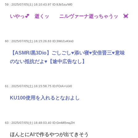
59 : 2025/07/05(土) 16:10:43.97
ID:9Jb5zu/W0
いやっ💕 逝くッ゙ ニルヴァーナ逝っちゃうッ゙💓
60 : 2025/07/05(土) 16:15:26.63
ID:3WU1vKlm0
【ASMR/黒3Dio】ごしごし♥添い寝♥安倍晋三♥意味
のない抵抗だよ♥【途中広告なし】
61 : 2025/07/05(土) 16:15:58.75
ID:FOIA+UJr0
KU100使用を入れるとなおよし
63 : 2025/07/05(土) 16:48:03.40
ID:GmMi5mqZH
ほんとにAIで作るやつが出てきそう