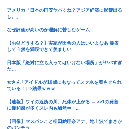
アメリカ「日本の円安ヤバくね？アジア経済に影響出る
し。」
なぜ評価が高いのか理解に苦しむゲーム
【お盆どうする？】実家が田舎の人はいいよなあ 帰省
して自然を満喫できて羨ましい
日本版「絶対に立ち入ってはいけない場所」がヤバすぎ
た…
女さん ｢アイドルが19歳にもなってスク水を着させられ
ている！｣⇒結果ｗｗｗ
【速報】ワイの近所の川、死体が上がる → >>1の発言
に違和感が多くスレ内も騒然⇒・...
【画像】マスパンこと枡田絵理奈アナ、地上波でまさか
のパンチラ