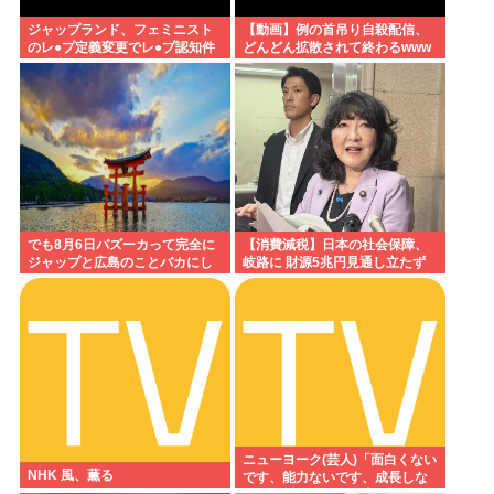
ジャップランド、フェミニスト
【動画】例の首吊り自殺配信、
のレ●プ定義変更でレ●プ認知件
どんどん拡散されて終わるwww
数爆増www
でも8月6日バズーカって完全に
【消費減税】日本の社会保障、
ジャップと広島のことバカにし
岐路に 財源5兆円見通し立たず
てたよな
ニューヨーク(芸人)「面白くない
NHK 風、薫る
です、能力ないです、成長しな