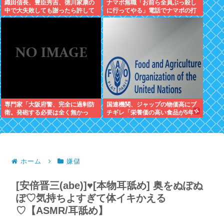
織田信長、豊臣秀吉、徳川家康の
ナマポ無職「お前ら全員ぶっ殺し
中で大失敗しても謝ったら許して
に行ってやる」電話でナマポの打
くれそうなのって徳川家康だよな
ち切り伝えられ市職員を脅す
専門家「大阪府警、完全に過剰防
国連機関、ジャップの物価高にブ
衛。発砲する必要は全く無かっ
チギレ「栄養価の高い食品が5年
た」
で25%上昇。再貧困層が健康的な
食事を取ることが不可能」
ホーム
嫌儲
[安倍晋三(abe)]♥[本物耳舐め] 奥をぬぽぬ
ぽ♡気持ちよすぎて体イキかえる
♡【ASMR/耳舐め】