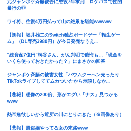
元ジャンポケ斉藤被告に懲役7年求刑 ロケバスで性的
暴行の罪
ワイ将、往復4万円払って山の絶景を堪能wwwww
【朗報】堀井雄二のSwitch独占ボードゲー「転生ゲー
ム」（DL専売3980円）が今日発売なうえ...
“総資産7億円”桐谷さん、がん判明で後悔も…「現金を
いくら使っておきたかった？」にまさかの回答
ジャンポケ斉藤の被害女性「バウムクーヘン売ったり
TikTokライブしててムカついたから示談しなか...
【悲報】想像の200倍、形がエグい「ナス」見つかる
www
熱帯魚欲しいから近所の川にとりにきた（※画像あり）
【悲報】風俗嬢やってる女の末路www