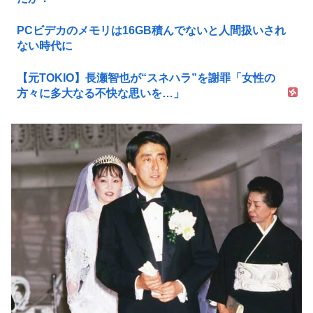
PCビデカのメモリは16GB積んでないと人間扱いされ
ない時代に
【元TOKIO】長瀬智也が“スネハラ”を謝罪「女性の
方々に多大なる不快な思いを…」