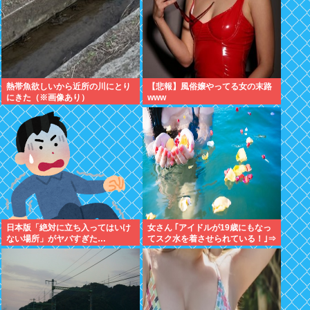
熱帯魚欲しいから近所の川にとり
【悲報】風俗嬢やってる女の末路
にきた（※画像あり）
www
日本版「絶対に立ち入ってはいけ
女さん ｢アイドルが19歳にもなっ
ない場所」がヤバすぎた…
てスク水を着させられている！｣⇒
結果ｗｗｗ