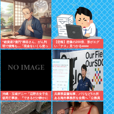
“総資産7億円”桐谷さん、がん判
【悲報】想像の200倍、形がエグ
明で後悔も…「現金をいくら使っ
い「ナス」見つかるwww
ておきたかった？」にまさかの回
答
沖縄・玉城デニー「辺野古女子生
兵庫県斎藤知事、パリなど5カ所
徒死亡事故、『できるだけ静かに
ある海外事務所を全廃へ「公務員
していただきたい』というのが、
が遊ぶために作られただけだと思
ご遺族の気持ち。noteに書かれて
う」
いる」