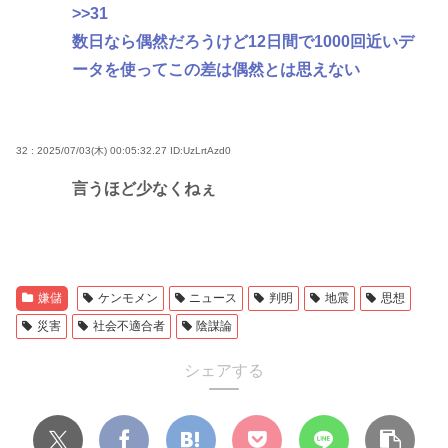
>>31
数日なら偶然だろうけど12日間で1000回近いデ
ータを使ってこの差は偶然とは思えない
32 : 2025/07/03(木) 00:05:32.27
ID:UzLrtAzd0
言うほど少なくねぇ
嫌儲
ケンモメン
ニュース
判明
地震
思想
災害
社会不適合者
陰謀論
シェアする