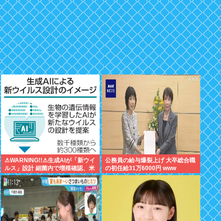
⚠WARNING!!⚠生成AIが「新ウイ
公務員の給与爆裂上げ 大卒総合職
ルス」設計 細菌内で増殖確認、米
の初任給31万6000円 www
大学が研究