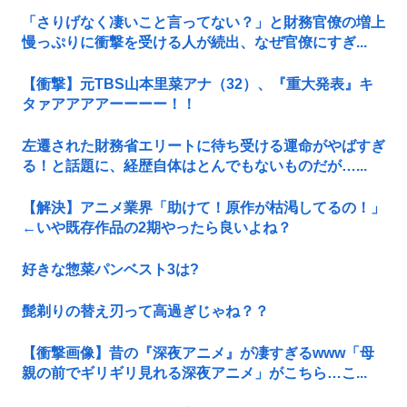
「さりげなく凄いこと言ってない？」と財務官僚の増上
慢っぷりに衝撃を受ける人が続出、なぜ官僚にすぎ...
【衝撃】元TBS山本里菜アナ（32）、『重大発表』キ
タァアアアアーーーー！！
左遷された財務省エリートに待ち受ける運命がやばすぎ
る！と話題に、経歴自体はとんでもないものだが…...
【解決】アニメ業界「助けて！原作が枯渇してるの！」
←いや既存作品の2期やったら良いよね？
好きな惣菜パンベスト3は?
髭剃りの替え刃って高過ぎじゃね？？
【衝撃画像】昔の『深夜アニメ』が凄すぎるwww「母
親の前でギリギリ見れる深夜アニメ」がこちら…こ...