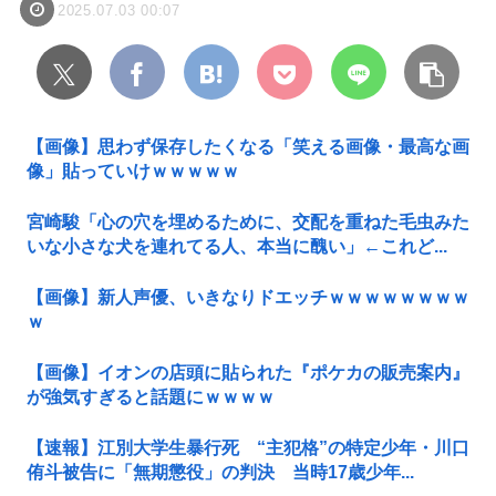
2025.07.03 00:07
【画像】思わず保存したくなる「笑える画像・最高な画
像」貼っていけｗｗｗｗｗ
宮崎駿「心の穴を埋めるために、交配を重ねた毛虫みた
いな小さな犬を連れてる人、本当に醜い」←これど...
【画像】新人声優、いきなりドエッチｗｗｗｗｗｗｗｗ
ｗ
【画像】イオンの店頭に貼られた『ポケカの販売案内』
が強気すぎると話題にｗｗｗｗ
【速報】江別大学生暴行死 “主犯格”の特定少年・川口
侑斗被告に「無期懲役」の判決 当時17歳少年...