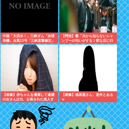
中国「大洪水！」三峡ダム「決壊
【愕然】妻「夫から知らないシャ
危機」台風13号「三峡直撃確定」
ンプーの匂いがする！変な店に行
日本「最も強い勢力で接近！（伊
ってるに違いない！！！」探偵
勢湾台風級」台風13号と15号「中
「調べたところ･･･」⇒結果ｗｗ
国本土でぶつかり合う（前代未
聞」→
【画像】赤ちゃんを遺棄して逮捕
【画像】福原遥さん、意外とある
の女さん(23)、公表された美人す
ｗ
ぎるご尊顔がこちら⇒www