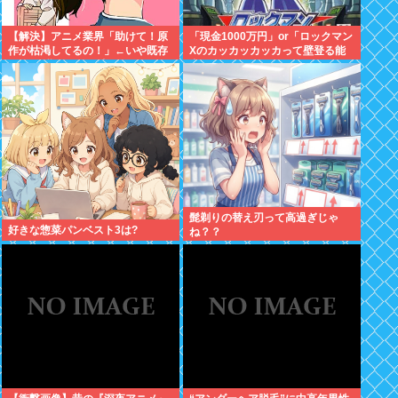
【解決】アニメ業界「助けて！原
「現金1000万円」or「ロックマン
作が枯渇してるの！」←いや既存
Xのカッカッカッカって壁登る能
作品の2期やったら良いよね？
力」
髭剃りの替え刃って高過ぎじゃ
好きな惣菜パンベスト3は?
ね？？