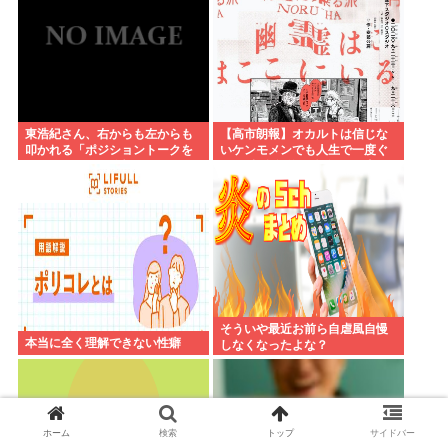
東浩紀さん、右からも左からも
【高市朗報】オカルトは信じな
叩かれる「ポジショントークを
いケンモメンでも人生で一度ぐ
しないからこそ信頼できる」と
らい"超自然的な体験"した事あ
擁護されるwww
るんだろ？？
そういや最近お前ら自虐風自慢
本当に全く理解できない性癖
しなくなったよな？
ホーム
検索
トップ
サイドバー