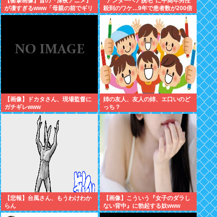
【衝撃画像】昔の『深夜アニメ』
“アンダーヘア脱毛”に中高年男性
が凄すぎるwww「母親の前でギリ
殺到のワケ…9年で患者数が200倍
ギリ見れる深夜アニメ」がこち
以上
ら…この名作アニメは…
【画像】ドカタさん、現場監督に
姉の友人、友人の姉、エ口いのど
ガチギレwww
っち？
【悲報】台風さん、もうわけわか
【画像】こういう『女子のダラし
らん
ない背中』に勃起する奴www