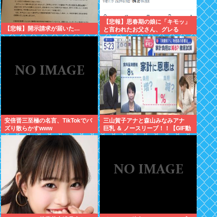
【悲報】思春期の娘に「キモッ」
【悲報】開示請求が届いた…
と言われたお父さん、グレる
安倍晋三至極の名言、TikTokでバ
三山賀子アナと森山みなみアナ
ズり散らかすwww
巨乳 ＆ ノースリーブ！！【GIF動
画あり】