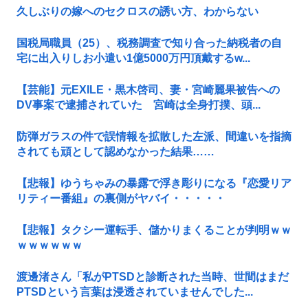
久しぶりの嫁へのセクロスの誘い方、わからない
国税局職員（25）、税務調査で知り合った納税者の自
宅に出入りしお小遣い1億5000万円頂戴するw...
【芸能】元EXILE・黒木啓司、妻・宮崎麗果被告への
DV事案で逮捕されていた 宮崎は全身打撲、頭...
防弾ガラスの件で誤情報を拡散した左派、間違いを指摘
されても頑として認めなかった結果……
【悲報】ゆうちゃみの暴露で浮き彫りになる『恋愛リア
リティー番組』の裏側がヤバイ・・・・・
【悲報】タクシー運転手、儲かりまくることが判明ｗｗ
ｗｗｗｗｗｗ
渡邊渚さん「私がPTSDと診断された当時、世間はまだ
PTSDという言葉は浸透されていませんでした...