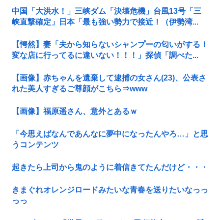
中国「大洪水！」三峡ダム「決壊危機」台風13号「三
峡直撃確定」日本「最も強い勢力で接近！（伊勢湾...
【愕然】妻「夫から知らないシャンプーの匂いがする！
変な店に行ってるに違いない！！！」探偵「調べた...
【画像】赤ちゃんを遺棄して逮捕の女さん(23)、公表さ
れた美人すぎるご尊顔がこちら⇒www
【画像】福原遥さん、意外とあるｗ
「今思えばなんであんなに夢中になったんやろ…」と思
うコンテンツ
起きたら上司から鬼のように着信きてたんだけど・・・
きまぐれオレンジロードみたいな青春を送りたいなっっ
っっ