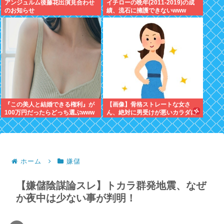
アンジュルム後藤花出演見合わせ
イチローの晩年(2011-2019)の成
のお知らせ
績、流石に擁護できないwww
『この美人と結婚できる権利』が
【画像】骨格ストレートな女さ
100万円だったらどっち選ぶwww
ん、絶対に男受けが悪いカラダに
なってしまうｗｗｗ
ホーム
嫌儲
【嫌儲陰謀論スレ】トカラ群発地震、なぜ
か夜中は少ない事が判明！