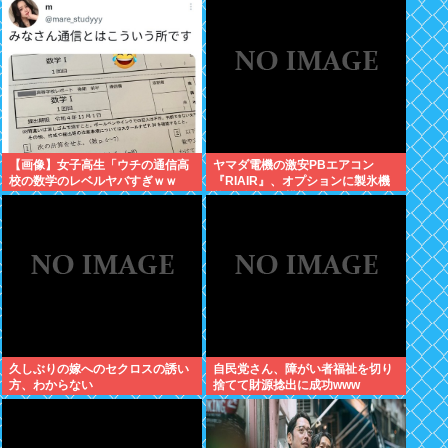
【画像】女子高生「ウチの通信高
ヤマダ電機の激安PBエアコン
校の数学のレベルヤバすぎｗｗ
『RIAIR』、オプションに製氷機
ｗ」
能も付いてた模様www
久しぶりの嫁へのセクロスの誘い
自民党さん、障がい者福祉を切り
方、わからない
捨てて財源捻出に成功www