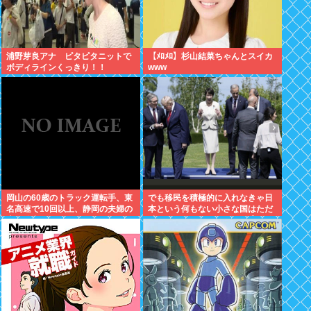
浦野芽良アナ ピタピタニットで
【ﾒﾛﾒﾛ】杉山結菜ちゃんとスイカ
ボディラインくっきり！！
www
岡山の60歳のトラック運転手、東
でも移民を積極的に入れなきゃ日
名高速で10回以上、静岡の夫婦の
本という何もない小さな国はただ
車に追突
滅びるだけだよねここから逃げる
とただのネトウヨになりそうだと
思う