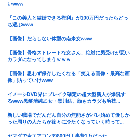
いwww
『この美人と結婚できる権利』が100万円だったらどっ
ち選ぶwww
【画像】だらしない体型の南米女www
【画像】骨格ストレートな女さん、絶対に男受けが悪い
カラダになってしまうｗｗｗ
【画像】思わず保存したくなる「笑える画像・最高な画
像」貼っていけwww
イメージDVD界にブレイク確定の超大型新人が爆誕す
るwww黒髪清純乙女・黒川結、顔もカラダも演技...
新しい職場でだんだん自分の無能さがバレ始めて優しか
った周りの人たちが徐々に冷たくなっていく時って...
ヤマダで今エアコン39800円工事費1万だった