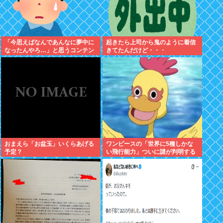
「今思えばなんであんなに夢中に
起きたら上司から鬼のように着信
なったんやろ…」と思うコンテン
きてたんだけど・・・
ツ
おまえら「お盆玉」いくらあげる
ワンピースの「世界に5種しかな
予定？
い飛行能力」ついに謎が判明する
www