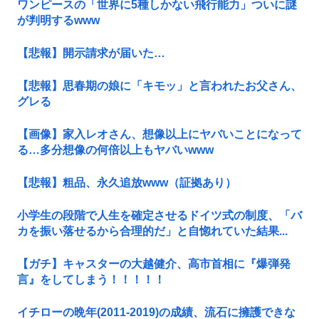
ワンピースの「世界に5種しかない飛行能力」ついに謎
が判明するwww
【悲報】開示請求が届いた…
【悲報】思春期の娘に「キモッ」と言われたお父さん、
グレる
【画像】家入レオさん、想像以上にヤバいことになって
る…多分想像の何倍以上もヤバいwww
【悲報】粗品、永久追放www（証拠あり）
小学生の段階で人生を確定させるドイツ式の制度、「バ
カを振い落せるから合理的だ」と自惚れていた結果...
【ガチ】キャスターの大越健介、高市首相に『爆弾発
言』をしてしまう！！！！！
イチローの晩年(2011-2019)の成績、流石に擁護できな