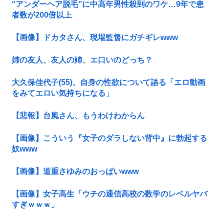
“アンダーヘア脱毛”に中高年男性殺到のワケ…9年で患
者数が200倍以上
【画像】ドカタさん、現場監督にガチギレwww
姉の友人、友人の姉、エ口いのどっち？
大久保佳代子(55)、自身の性欲について語る「エロ動画
をみてエロい気持ちになる」
【悲報】台風さん、もうわけわからん
【画像】こういう『女子のダラしない背中』に勃起する
奴www
【画像】道重さゆみのおっぱいwww
【画像】女子高生「ウチの通信高校の数学のレベルヤバ
すぎｗｗｗ」