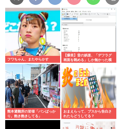
【爆笑】昔の娯楽、「デフラグ
フワちゃん、またやらかす
画面を眺める」しか無かった模
様www
熊本避難所の皆様「パンばっか
おまえらって、ブスから告白さ
り。飽き飽きしてる」
れたらどうしてる？