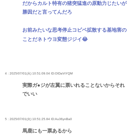
だからカルト特有の猪突猛進の原動力じたいが
勝因だと言ってんだろ
お前みたいな思考停止コピペ拡散する基地害の
ことだネトウヨ変態ジジイ😂
4 : 2025/07/01(火) 10:51:09.04
ID:OIDaVtYQM
実際ガ●ジが左翼に票いれることないからそれ
でいい
5 : 2025/07/01(火) 10:51:25.84
ID:Au36ynBa0
馬鹿にも一票あるから