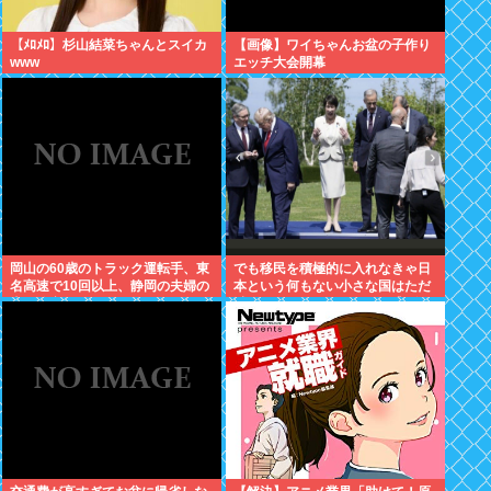
【ﾒﾛﾒﾛ】杉山結菜ちゃんとスイカ
【画像】ワイちゃんお盆の子作り
www
エッチ大会開幕
岡山の60歳のトラック運転手、東
でも移民を積極的に入れなきゃ日
名高速で10回以上、静岡の夫婦の
本という何もない小さな国はただ
車に追突
滅びるだけだよねここから逃げる
とただのネトウヨになりそうだと
思う