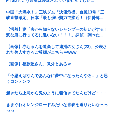
PTSDという言葉は浸透されていませんでした...
中国「大洪水！」三峡ダム「決壊危機」台風13号「三
峡直撃確定」日本「最も強い勢力で接近！（伊勢湾...
【愕然】妻「夫から知らないシャンプーの匂いがする！
変な店に行ってるに違いない！！！」探偵「調べた...
【画像】赤ちゃんを遺棄して逮捕の女さん(23)、公表さ
れた美人すぎるご尊顔がこちら⇒www
【画像】福原遥さん、意外とあるｗ
「今思えばなんであんなに夢中になったんやろ…」と思
うコンテンツ
起きたら上司から鬼のように着信きてたんだけど・・・
きまぐれオレンジロードみたいな青春を送りたいなっっ
っっ