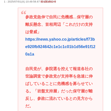
1 : 2025/07/01(火) 10:49:58.67
ID:tZEd5t1+0
参政党急伸で自民に危機感…保守層の
離反懸念、首相周辺「これだけの支持
は脅威」
https://news.yahoo.co.jp/articles/f73b
e920fb924642c1e1c1c01b1d56e91f12
0a1a
自民党が、参院選を控えて報道各社の
世論調査で参政党が支持率を急速に伸
ばしていることに危機感を募らせてい
る。「岩盤支持層」だった保守層が離
反し、参政に流れているとの見方から
だ。