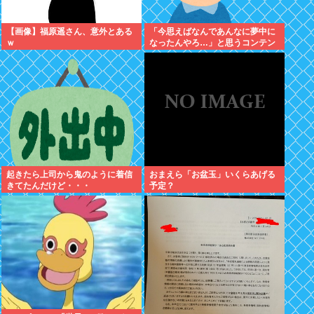
【画像】福原遥さん、意外とある
「今思えばなんであんなに夢中に
ｗ
なったんやろ…」と思うコンテン
ツ
起きたら上司から鬼のように着信
おまえら「お盆玉」いくらあげる
きてたんだけど・・・
予定？