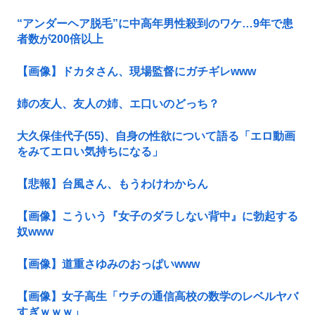
“アンダーヘア脱毛”に中高年男性殺到のワケ…9年で患
者数が200倍以上
【画像】ドカタさん、現場監督にガチギレwww
姉の友人、友人の姉、エ口いのどっち？
大久保佳代子(55)、自身の性欲について語る「エロ動画
をみてエロい気持ちになる」
【悲報】台風さん、もうわけわからん
【画像】こういう『女子のダラしない背中』に勃起する
奴www
【画像】道重さゆみのおっぱいwww
【画像】女子高生「ウチの通信高校の数学のレベルヤバ
すぎｗｗｗ」