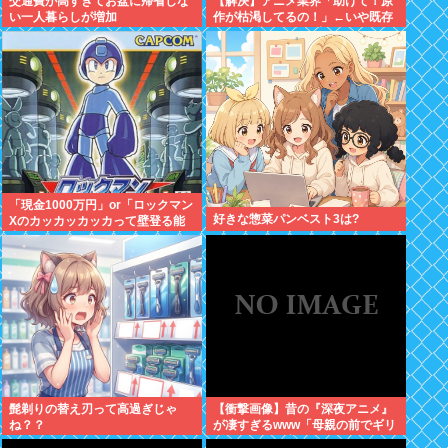
交通費が高すぎてお盆に帰省しな
【解決】アニメ業界「助けて！原
い一人暮らしが増加
作が枯渇してるの！」←いや既存
作品の2期やったら良いよね？
「現金1000万円」or「ロックマン
好きな惣菜パンベスト3は?
Xのカッカッカッカって壁登る能
力」
髭剃りの替え刃って高過ぎじゃ
【衝撃画像】昔の『深夜アニメ』
ね？？
が凄すぎるwww「母親の前でギリ
ギリ見れる深夜アニメ」がこち