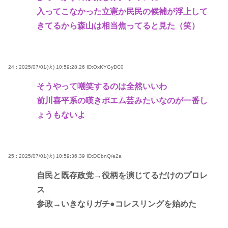
入ってこなかった立憲か民民の候補が浮上して
きてるから森山は相当焦ってると見た（笑）
24 : 2025/07/01(火) 10:59:28.26
ID:OxKYGyDC0
そうやって嘲笑するのは全然いいわ
前川喜平系の嘆きポエム芸みたいなのが一番し
ょうもないよ
25 : 2025/07/01(火) 10:59:36.39
ID:DGbnQ/e2a
自民と既存政党→役柄を演じてるだけのプロレ
ス
参政→いきなりガチ●コレスリングを始めた