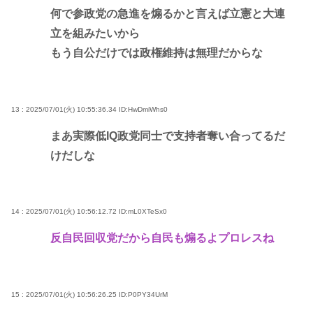
何で参政党の急進を煽るかと言えば立憲と大連
立を組みたいから
もう自公だけでは政権維持は無理だからな
13 : 2025/07/01(火) 10:55:36.34
ID:HwDmiWhs0
まあ実際低IQ政党同士で支持者奪い合ってるだ
けだしな
14 : 2025/07/01(火) 10:56:12.72
ID:mL0XTeSx0
反自民回収党だから自民も煽るよプロレスね
15 : 2025/07/01(火) 10:56:26.25
ID:P0PY34UrM