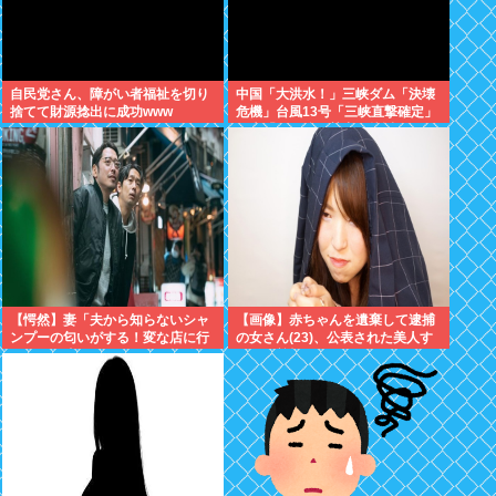
自民党さん、障がい者福祉を切り
中国「大洪水！」三峡ダム「決壊
捨てて財源捻出に成功www
危機」台風13号「三峡直撃確定」
日本「最も強い勢力で接近！（伊
勢湾台風級」台風13号と15号「中
国本土でぶつかり合う（前代未
聞」→
【愕然】妻「夫から知らないシャ
【画像】赤ちゃんを遺棄して逮捕
ンプーの匂いがする！変な店に行
の女さん(23)、公表された美人す
ってるに違いない！！！」探偵
ぎるご尊顔がこちら⇒www
「調べたところ･･･」⇒結果ｗｗ