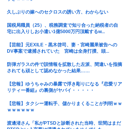
久しぶりの嫁へのセクロスの誘い方、わからない
国税局職員（25）、税務調査で知り合った納税者の自
宅に出入りしお小遣い1億5000万円頂戴するw...
【芸能】元EXILE・黒木啓司、妻・宮崎麗果被告への
DV事案で逮捕されていた 宮崎は全身打撲、頭...
防弾ガラスの件で誤情報を拡散した左派、間違いを指摘
されても頑として認めなかった結果……
【悲報】ゆうちゃみの暴露で浮き彫りになる『恋愛リア
リティー番組』の裏側がヤバイ・・・・・
【悲報】タクシー運転手、儲かりまくることが判明ｗｗ
ｗｗｗｗｗｗ
渡邊渚さん「私がPTSDと診断された当時、世間はまだ