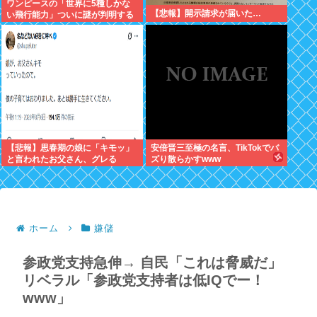
ワンピースの「世界に5種しかな
【悲報】開示請求が届いた…
い飛行能力」ついに謎が判明する
www
【悲報】思春期の娘に「キモッ」
安倍晋三至極の名言、TikTokでバ
と言われたお父さん、グレる
ズり散らかすwww
ホーム
嫌儲
参政党支持急伸→ 自民「これは脅威だ」
リベラル「参政党支持者は低IQでー！
www」