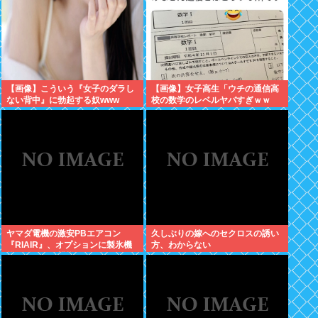
【画像】こういう『女子のダラし
【画像】女子高生「ウチの通信高
ない背中』に勃起する奴www
校の数学のレベルヤバすぎｗｗ
ｗ」
ヤマダ電機の激安PBエアコン
久しぶりの嫁へのセクロスの誘い
『RIAIR』、オプションに製氷機
方、わからない
能も付いてた模様www