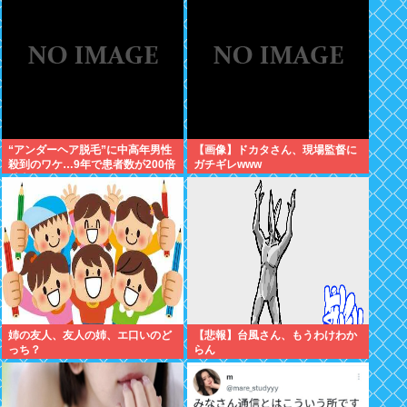
ら…この名作アニメは…
“アンダーヘア脱毛”に中高年男性
【画像】ドカタさん、現場監督に
殺到のワケ…9年で患者数が200倍
ガチギレwww
以上
姉の友人、友人の姉、エ口いのど
【悲報】台風さん、もうわけわか
っち？
らん