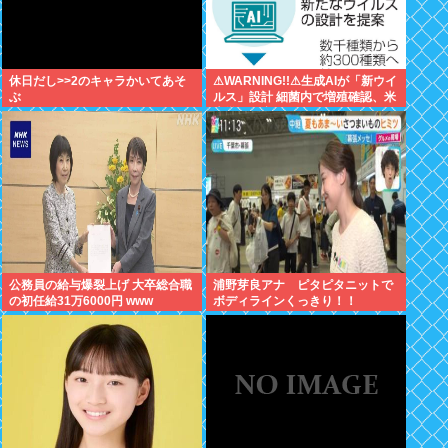
休日だし>>2のキャラかいてあそ
⚠WARNING!!⚠生成AIが「新ウイ
ぶ
ルス」設計 細菌内で増殖確認、米
大学が研究
公務員の給与爆裂上げ 大卒総合職
浦野芽良アナ ピタピタニットで
の初任給31万6000円 www
ボディラインくっきり！！