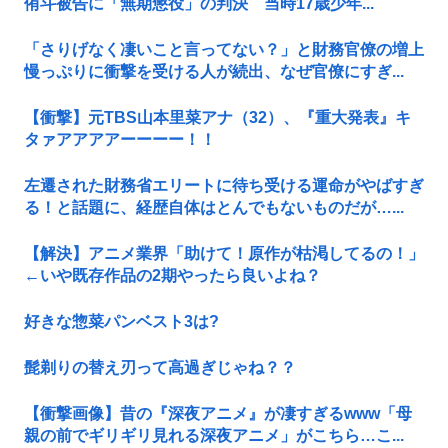
侑斗被告に「無期懲役」の判決 当時17歳少年...
「さりげなく凄いこと言ってない？」と財務官僚の増上
慢っぷりに衝撃を受ける人が続出、なぜ官僚にすぎ...
【衝撃】元TBS山本里菜アナ（32）、『重大発表』キ
タァアアアアーーーー！！
左遷された財務省エリートに待ち受ける運命がやばすぎ
る！と話題に、経歴自体はとんでもないものだが…...
【解決】アニメ業界「助けて！原作が枯渇してるの！」
←いや既存作品の2期やったら良いよね？
好きな惣菜パンベスト3は?
髭剃りの替え刃って高過ぎじゃね？？
【衝撃画像】昔の『深夜アニメ』が凄すぎるwww「母
親の前でギリギリ見れる深夜アニメ」がこちら…こ...