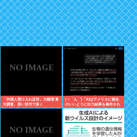
「外国人受け入れ反対」大幅増 東
(ヽ゜ん゜)「AIはアメリカに都合
大調査、若い世代で多く
のいいように出力結果を操作され
ている！」