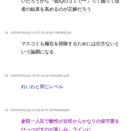
いだろうから「低IQのゴミでー」って煽って信
者の結束を高めるのが正解だろう
19 : 2025/07/01(火) 10:57:33.28
ID:72ROE0OU0
マスコミも極右を排除するためには仕方ないと
いう論調になる
20 : 2025/07/01(火) 10:57:42.62
ID:KpAEtLa20
れいわと同じレベル
22 : 2025/07/01(火) 10:58:46.97
ID:8N1KNrpB0
参院一人区で酸性が自民からかなりの保守票を
ひっぺがすのが楽しみ。ラインに