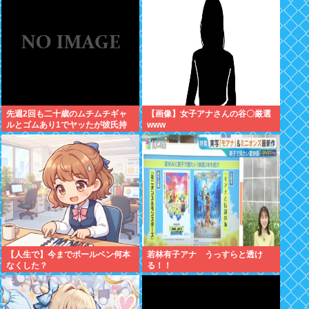
先週2回も二十歳のムチムチギャ
【画像】女子アナさんの谷〇厳選
ルとゴムあり1でヤッたが彼氏持
www
ちと判明して脳破壊されとる
【人生で】今までボールペン何本
若林有子アナ うっすらと透け
なくした？
る！！