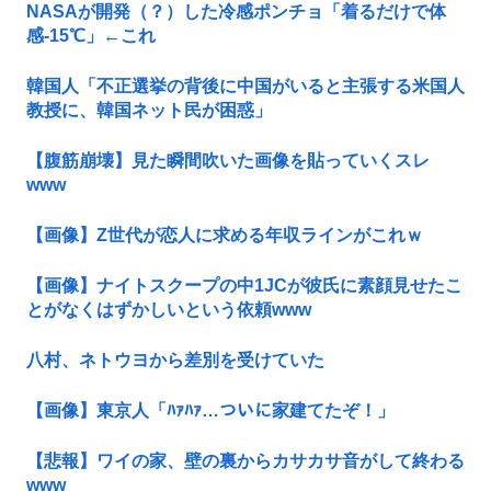
NASAが開発（？）した冷感ポンチョ「着るだけで体
感-15℃」←これ
韓国人「不正選挙の背後に中国がいると主張する米国人
教授に、韓国ネット民が困惑」
【腹筋崩壊】見た瞬間吹いた画像を貼っていくスレ
www
【画像】Z世代が恋人に求める年収ラインがこれｗ
【画像】ナイトスクープの中1JCが彼氏に素顔見せたこ
とがなくはずかしいという依頼www
八村、ネトウヨから差別を受けていた
【画像】東京人「ﾊｧﾊｧ…ついに家建てたぞ！」
【悲報】ワイの家、壁の裏からカサカサ音がして終わる
www