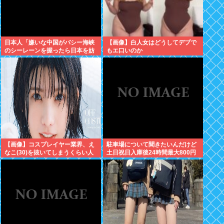
日本人「嫌いな中国がバシー海峡
【画像】白人女はどうしてデブで
のシーレーンを握ったら日本を妨
もエ口いのか
害するに違いない、だから台湾支
援だムキー」つまりそういうこと
でしょ
【画像】コスプレイヤー業界、え
駐車場について聞きたいんだけど
なこ(30)を抜いてしまうくらい人
土日祝日入庫後24時間最大800円
気の22歳の美少女が可愛すぎる
って日曜いれて出庫日が平日の場
合料金どうなるの