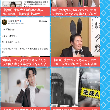
【悲報】東科大医学部卒の美人
彼氏がいないと謳いケツのデカさ
YouTuber、直美で炎上www
で売れてタワマンを購入しプロゲ
ーマーと結婚したグラドル、息子
が「自閉スペクトラム症」と診断
され泣く
愛国者、コメダにブチギレ「だか
【画像】安井カノンちゃん、バニ
ら外国人雇う企業はダメなんだよ
ーガールコスプレでうっかり谷間
」
が見えてしまう