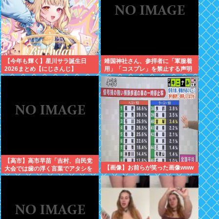
【今年も輝く】星川サラ誕生日
靖国神社さん、参拝者に「軍服着
2026まとめ【にじさんじ】
用」「コスプレ」を禁止する声明
を出してしまうwww
【高市】高市早苗「吉村、自民党
【画像】お前らが笑った画像www
大会では歯の浮く言葉でアタシを
褒めちぎりなさい！」大阪維新吉
村「ハハ…」