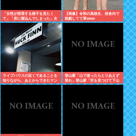
「女性が排泄する様子を見たく
【画像】令和の高校生、校舎内で
て」「床に寝込んでしまった」女
前戯してて草www
子トイレに侵入した疑いで男を現
行犯逮捕
ライブハウスの近くであることを
登山家「山で迷ったらとりあえず
知りながら、あとからできたマン
登れ」登山家「沢を見つけて下山
ションに入居した日本人、ライブ
しろ」←これ結局どっちが正解な
ハウスがうるさいとクレーム
の？