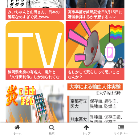
みいちゃんと山田さん、日本の
高市早苗が終戦記念日8月15日に
警察なめすぎで炎上www
靖国参拝するか予想するスレ
静岡県出身の有名人、意外と
もしかして荒らしって悪いこと
『久保田利伸』しか知られてな
なんか？
い
熊本医大「人に馬の血を輸血し
ホーム
検索
トップ
サイドバー
地震
たら死んだ」（日本人かは不