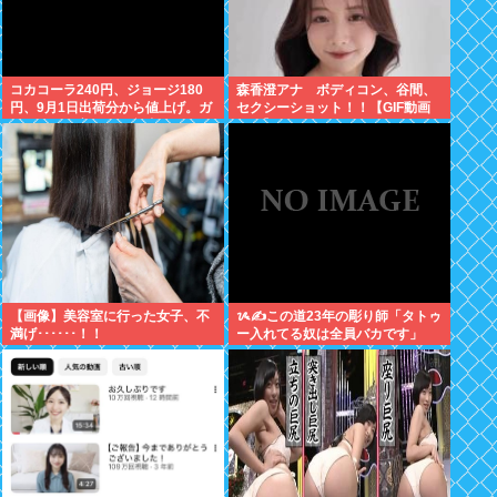
コカコーラ240円、ジョージ180
森香澄アナ ボディコン、谷間、
円、9月1日出荷分から値上げ。ガ
セクシーショット！！【GIF動画
ソリンより高いとか意味不明すぎ
あり】
る
【画像】美容室に行った女子、不
ᝰ✍この道23年の彫り師「タトゥ
満げ･･････！！
ー入れてる奴は全員バカです」