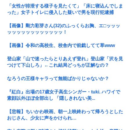
「女性が排泄する様子を見たくて」「床に寝込んでしま
った」女子トイレに侵入した疑いで男を現行犯逮捕
【画像】剛力彩芽さん(32)のふっくらお胸、エ□ッッッ
ッッッッッッッッッッッッ！
【画像】令和の高校生、校舎内で前戯してて草www
登山家「山で迷ったらとりあえず登れ」登山家「沢を見
つけて下山しろ」←これ結局どっちが正解なの？
なろうの王様キャラって無能ばかりじゃないか？
『紅白』出場の17歳女子高生シンガー・tuki. ハワイで
素顔以外ほぼ全部出し 「隠しきれない美...
【悲報】ちいかわ映画、朝一上映終わって帰ろうとした
おじさん、少女に声をかけられ…