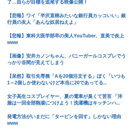
了…自らが目標を追尾する映像公開！
【悲報】ワイ「半沢直樹みたいな銀行員カッコいい」銀
行員の友人「あんな奴居ねえよ」
【悲報】東科大医学部卒の美人YouTuber、直美で炎上
www
【画像】安井カノンちゃん、バニーガールコスプレでう
っかり谷間が見えてしまう
【呆然】取引先専務「Aを20個注文する」ぼく「いつも
1～2個しか使わないけど本当に20であってる...
女子高生コスプレイヤー、夏の電車が臭くて苦言 「洋
服は一回全部熱湯につけよう！洗濯機はキッチンハ...
発電方法がいまだに「タービンを回す」しかない理由
www