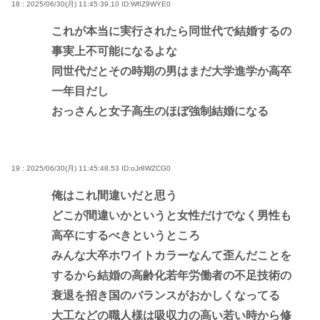
18 : 2025/06/30(月) 11:45:39.10
ID:WfIZ9WYE0
これが本当に実行されたら同世代で結婚するの
事実上不可能になるよな
同世代だとその時期の男はまだ大学進学か高卒
一年目だし
おっさんと女子高生のほぼ強制結婚になる
19 : 2025/06/30(月) 11:45:48.53
ID:oJr8WZCG0
俺はこれ間違いだと思う
どこが間違いかというと女性だけでなく男性も
高卒にするべきというところ
みんな大卒ホワイトカラーなんて歪んだことを
するから結婚の高齢化若年労働者の不足技術の
衰退を招き国のバランスがおかしくなってる
大工などの職人様は吸収力の高い若い時から修