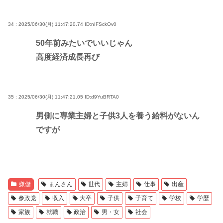
34 : 2025/06/30(月) 11:47:20.74
ID:nIFSckOv0
50年前みたいでいいじゃん
高度経済成長再び
35 : 2025/06/30(月) 11:47:21.05
ID:d9YuBRTA0
男側に専業主婦と子供3人を養う給料がないん
ですが
嫌儲
まんさん
世代
主婦
仕事
出産
参政党
収入
大卒
子供
子育て
学校
学歴
家族
就職
政治
男・女
社会