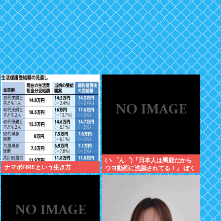
(ヽ゜ん゜)「日本人は馬鹿だから
ナマポFIREという生き方
ウヨ動画に洗脳されてる！」 ぼく
「じゃあサヨ動画で逆に洗脳すれ
ばええやん」 (ヽ´ん`)「…」