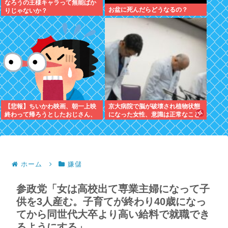
なろうの王様キャラって無能ばか
お盆に死んだらどうなるの？
りじゃないか？
【悲報】ちいかわ映画、朝一上映
京大病院で脳が破壊され植物状態
終わって帰ろうとしたおじさん、
になった女性、意識は正常なこと
少女に声をかけられ…
が確認されおわる
ホーム
嫌儲
参政党「女は高校出て専業主婦になって子
供を3人産む。子育てが終わり40歳になっ
てから同世代大卒より高い給料で就職でき
るようにする」