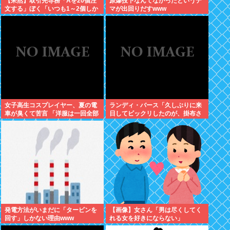
【呆然】取引先専務「Aを20個注
原爆投下なんてなかったというデ
文する」ぼく「いつも1～2個しか
マが出回りだすwww
使わないけど本当に20であって
る？」取専「あってる」⇒結果！
女子高生コスプレイヤー、夏の電
ランディ・バース「久しぶりに来
車が臭くて苦言 「洋服は一回全部
日してビックリしたのが、掛布さ
熱湯につけよう！洗濯機はキッチ
んの髪の毛が増えていた。岡田さ
ンハイター薄めた水で一回まわそ
んは髪の毛がなくなってた」
う！」
発電方法がいまだに「タービンを
【画像】女さん「男は尽くしてく
回す」しかない理由www
れる女を好きにならない」