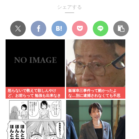
シェアする
怒らないで教えて欲しんやけ
飯塚幸三事件って酷かったよ
ど、お前らって 勉強も出来なき
な…別に逮捕されなくても不思
ゃスポーツも出来ない 面白くも
議は無いのに上級上級叩かれま
なければ顔も悪い クラスの5軍
くってさ
だったよね？