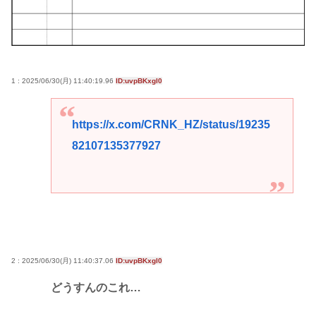
1 : 2025/06/30(月) 11:40:19.96
ID:uvpBKxgl0
https://x.com/CRNK_HZ/status/19235
82107135377927
2 : 2025/06/30(月) 11:40:37.06
ID:uvpBKxgl0
どうすんのこれ…