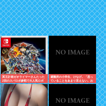
冥王計画ゼオライマーさんたった
避難所の小学生、けなげ。「思っ
2回のスパロボ参戦で大人気ロボ
ていることをあまり言えない。お
作品にwww
母さんに迷惑かけるから」