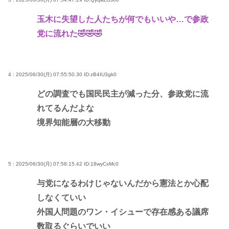
玉木に失望した人たちが何でもいいや…で参政
党に流れた🤣🤣🤣
4 : 2025/06/30(月) 07:55:50.30
ID:zB4IU3gk0
どの調査でも国民民主が減った分、参政党に流
れてるんだよな
境界知能層の大移動
5 : 2025/06/30(月) 07:58:15.42
ID:18wyCxMc0
与党になるわけじゃないんだから憲法とか心配
しなくていい
外国人問題のワン・イシューで存在感ある議席
数取るぐらいでいい