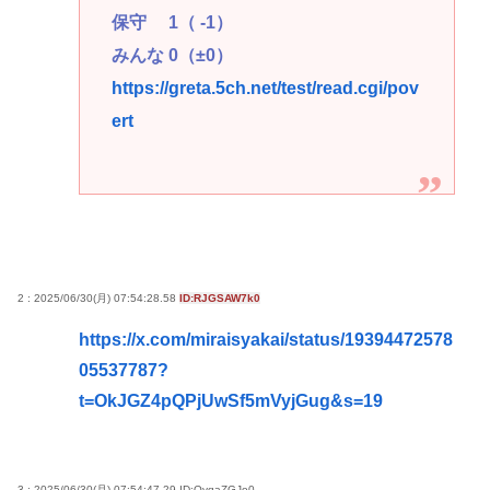
保守 1（ -1）
みんな 0（±0）
https://greta.5ch.net/test/read.cgi/pov
ert
2 : 2025/06/30(月) 07:54:28.58
ID:RJGSAW7k0
https://x.com/miraisyakai/status/19394472578
05537787?
t=OkJGZ4pQPjUwSf5mVyjGug&s=19
3 : 2025/06/30(月) 07:54:47.29
ID:QyqaZGJo0