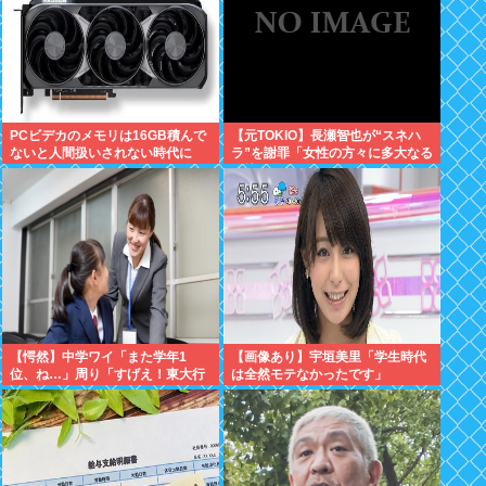
PCビデカのメモリは16GB積んで
【元TOKIO】長瀬智也が“スネハ
ないと人間扱いされない時代に
ラ”を謝罪「女性の方々に多大なる
不快な思いを…」
【愕然】中学ワイ「また学年1
【画像あり】宇垣美里「学生時代
位、ね…」周り「すげえ！東大行
は全然モテなかったです」
け！」⇒結果www
⇒！！！