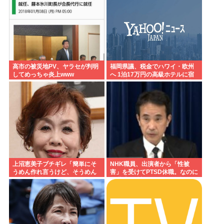
高市の被災地PV、ヤラセが判明
福岡県議、税金でハワイ・欧州
してめっちゃ炎上www
へ 1泊17万円の高級ホテルに宿
泊 日本全国で横行する「海外視
察」という名の公費豪遊
上沼恵美子ブチギレ「簡単にそ
NHK職員、出演者から「性被
うめん作れ言うけど、そうめん
害」を受けてPTSD休職。なのに
作りて地獄なんよ 」
復職時の希望すら3年間無視さ
れ、加害者は今も普通に生活