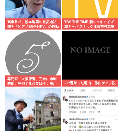
高市首相、熊本地震の被災地訪
TBS THE TIME 脳シャキクイズ
問を『ピアノBGM付PV』の感動
朝キャバ スナック江藤吉村恵里
ポルノにして大炎上 芥川賞作家
子多田成美安住紳一郎小沢光葵
ぶちぎれ「アホか！」
古田敬郷
専門家「大阪府警、完全に過剰
VIP過疎った理由、作曲ゲェジ説
防衛。発砲する必要は全く無か
った」