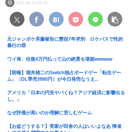
2025.06.30 08:26
元ジャンポケ斉藤被告に懲役7年求刑 ロケバスで性的
暴行の罪
ワイ将、往復4万円払って山の絶景を堪能wwwww
【朗報】堀井雄二のSwitch独占ボードゲー「転生ゲー
ム」（DL専売3980円）が今日発売なうえ...
アメリカ「日本の円安ヤバくね？アジア経済に影響出る
し。」
なぜ評価が高いのか理解に苦しむゲーム
【お盆どうする？】実家が田舎の人はいいよなあ 帰省