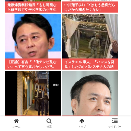
元原爆資料館館長「もし可能な
中川翔子(41)「Xはもう愚痴だら
ら修学旅行や平和学習の小学生
けだから開きたくない」
に腐敗した遺体の臭いを再現し
嗅がせたい」
【正論】有吉「『俺テレビ見な
イスラエル 軍人、「ハマスを発
い』って言う奴おかしいだろ。
見」したのかパレスチナ人の結
団子屋で『団子食べない』って
婚式に乱入、手榴弾を投げ込ん
言うか？こっちは芸人だぞ」
で炸裂させる
大阪府警の犯人射殺動画、全く
玉川徹、生出演の自民党議員に
撃ち56す必要なかったwww
「全面的に大賛成、おっしゃる
ホーム
検索
トップ
サイドバー
通り」 消費減税への主張めぐり