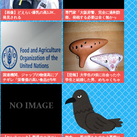
【画像】どえらい爆乳の高1JK、
専門家「大阪府警、完全に過剰防
発見される
衛。発砲する必要は全く無かっ
た」
国連機関、ジャップの物価高にブ
【悲報】大学生の頃に出会った小
チギレ「栄養価の高い食品が5年
学生と結婚した男、めちゃくちゃ
で25%上昇。再貧困層が健康的な
炎上してしまうwww
食事を取ることが不可能」