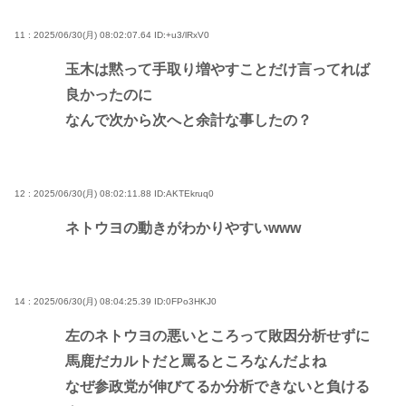
11 : 2025/06/30(月) 08:02:07.64
ID:+u3/lRxV0
玉木は黙って手取り増やすことだけ言ってれば
良かったのに
なんで次から次へと余計な事したの？
12 : 2025/06/30(月) 08:02:11.88
ID:AKTEkruq0
ネトウヨの動きがわかりやすいwww
14 : 2025/06/30(月) 08:04:25.39
ID:0FPo3HKJ0
左のネトウヨの悪いところって敗因分析せずに
馬鹿だカルトだと罵るところなんだよね
なぜ参政党が伸びてるか分析できないと負ける