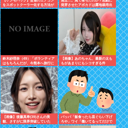
【ケンモハック】普通のエアコン
無念…。風で落ちたのか？悪戯に
をスポットクーラー化する方法が
発芽させたアボカドは露地栽培出
発案される
来るのかチャ...
鈴木紗理奈（49）「ボランティア
【画像】あのちゃん、最新の太も
はもちろんだが、今熊本へ旅行に
もがあまりにもシコすぎる件
行くことも支援になる」
【画像】後藤真希(39)さんの美
パッパ「飯食ったら皿ぐらい下げ
貌、さすがに限界突破していた
ろや」ワイ「働いてるってだけで
www
そんなに上等かね…！」