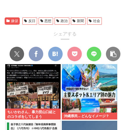
嫌儲
反日
思想
政治
新聞
社会
シェアする
ちいかわさん、暴力団山口組と
沖縄県民←どんなイメージ？
のコラボをしてしまう