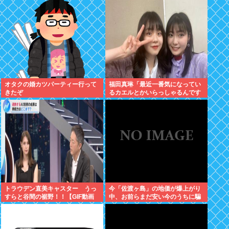
オタクの婚カツパーティー行って
福田真琳「最近一番気になってい
きたぞ
るカエルとかいらっしゃるんです
か？」 川名凜「それがいるんで
すよ」
トラウデン直美キャスター うっ
今「佐渡ヶ島」の地価が爆上がり
すらと谷間の裾野！！【GIF動画
中、お前らまだ安い今のうちに騙
あり】
されたと思って買っとけ！