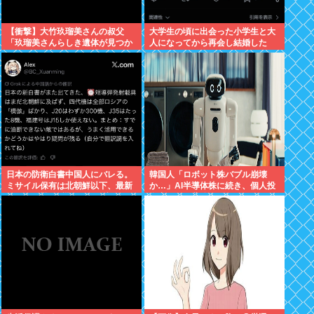
【衝撃】大竹玖瑠美さんの叔父
大学生の頃に出会った小学生と大
「玖瑠美さんらしき遺体が見つか
人になってから再会し結婚した
った」玖瑠美さんの母「ギャー
男、めちゃくちゃ叩かれてしまう
！！ 」
日本の防衛白書中国人にバレる。
韓国人「ロボット株バブル崩壊
ミサイル保有は北朝鮮以下、最新
か…」AI半導体株に続き、個人投
ステルス機は8機しかなく空母に
資家たちが悲鳴
搭載できないゴミ