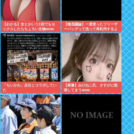
【わかる】女とかいう1回でもセ
【徹底議論】一度使ったフリーザ
ックスしたらちょろい生物www
ーバッグって洗って再利用するよ
な？
「ちいかわ」反社とコラボしてい
【画像】みけねこ氏、さすがに怒
た
張してまうwww