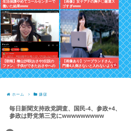
生活保護やめてコールセンターで
【画像】女子アナの胸チ〇厳選ス
働いた結果www
ゴすぎwww
【朗報】檜山沙耶(おさや)伝説の
【画像あり】ソープランドさん、
ファン、子供ができたおさやへの
門番4人倒さないと入れないよう
正直な気持ちを語るwww
に映ってしまうwww
ホーム
嫌儲
毎日新聞支持政党調査、国民-4、参政+4、
参政は野党第三党にwwwwwwwww