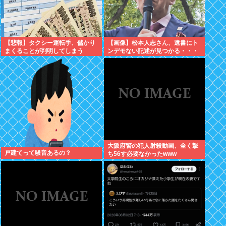
【悲報】タクシー運転手、儲かり
【画像】松本人志さん、遺書にト
まくることが判明してしまう
ンデモない記述が見つかる・・・
大阪府警の犯人射殺動画、全く撃
戸建てって騒音あるの？
ち56す必要なかったwww