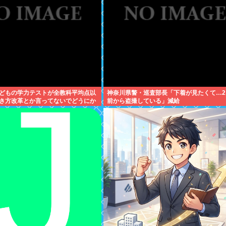
どもの学力テストが全教科平均点以
神奈川県警・巡査部長「下着が見たくて…2
き方改革とか言ってないでどうにか
前から盗撮している」減給