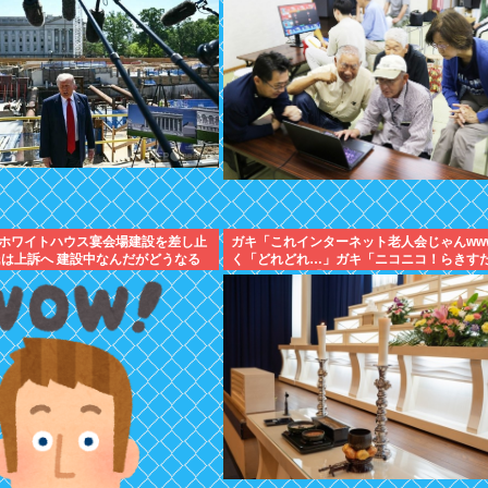
ホワイトハウス宴会場建設を差し止
ガキ「これインターネット老人会じゃんww
氏は上訴へ 建設中なんだがどうなる
く「どれどれ…」ガキ「ニコニコ！らきす
カロ！」ぼく「はぁ…」