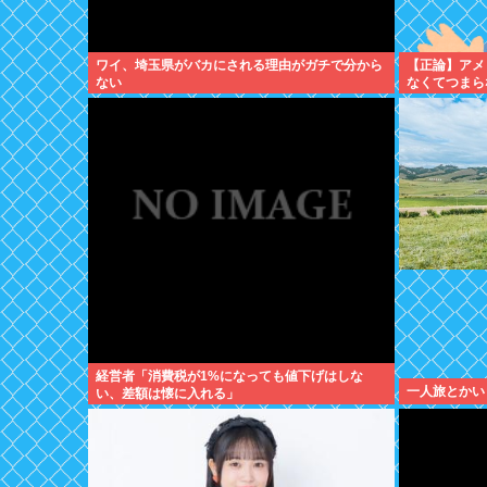
ワイ、埼玉県がバカにされる理由がガチで分から
【正論】アメ
ない
なくてつまら
リだ。」
経営者「消費税が1%になっても値下げはしな
一人旅とかい
い、差額は懐に入れる」