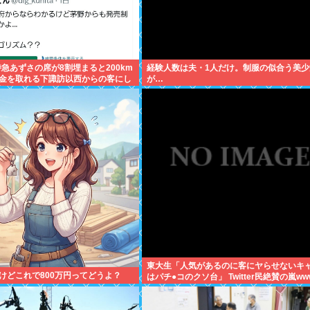
特急あずさの席が8割埋まると200km
経験人数は夫・1人だけ。制服の似合う美少
金を取れる下諏訪以西からの客にし
が…
様
東大生「人気があるのに客にヤらせないキ
けどこれで800万円ってどうよ？
はパチ●コのクソ台」 Twitter民絶賛の嵐ww