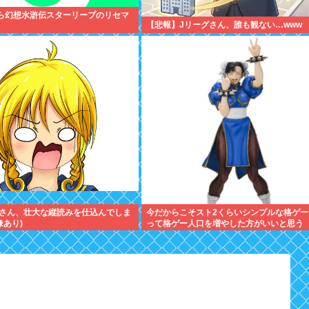
朝から幻想水滸伝スターリープのリセマ
【悲報】Jリーグさん、誰も観ない…www
さん、壮大な縦読みを仕込んでしま
今だからこそスト2くらいシンプルな格ゲー
像あり)
って格ゲー人口を増やした方がいいと思う