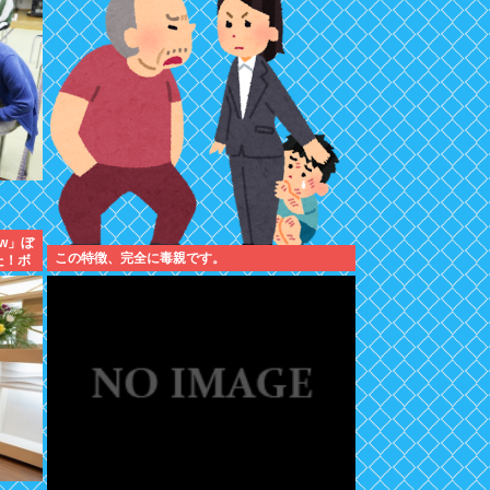
w」ぼ
この特徴、完全に毒親です。
た！ボ