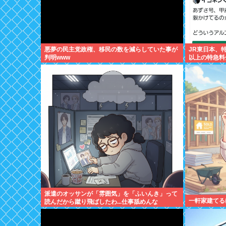
悪夢の民主党政権、移民の数を減らしていた事が
JR東日本、
判明www
以上の特急料
か売らない模
派遣のオッサンが「雰囲気」を「ふいんき」って
一軒家建てる
読んだから蹴り飛ばしたわ...仕事舐めんな