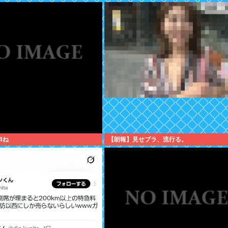
4ね
【朗報】見せブラ、流行る。