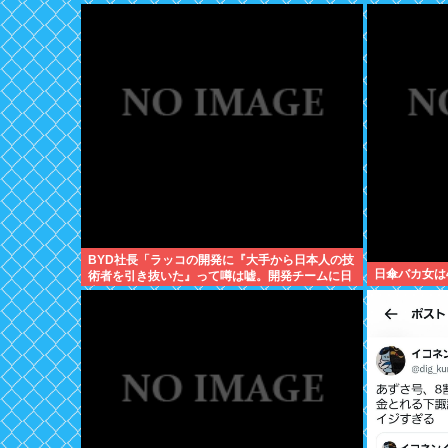
BYD社長「ラッコの開発に『大手から日本人の技
日傘バカ女は
術者を引き抜いた』って噂は嘘。開発チームに日
本人は0人です」