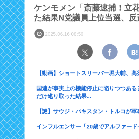
ケンモメン「斎藤逮捕！立花
た結果N党議員上位当選、反
2025.06.16 08:56
【動画】ショートスリーパー堀大輔、高
国連が事実上の機能停止に陥りつつある
だけ毟り取った結果...
【謎】サウジ・パキスタン・トルコが軍
インフルエンサー「20歳でアルファー