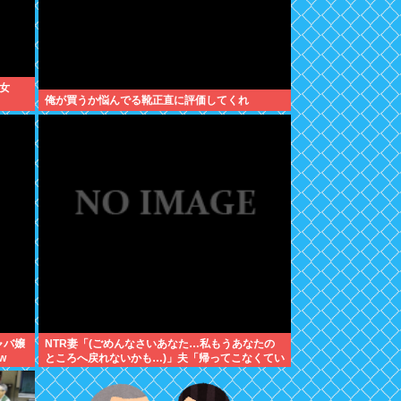
女
俺が買うか悩んでる靴正直に評価してくれ
ャバ嬢
NTR妻「(ごめんなさいあなた…私もうあなたの
w
ところへ戻れないかも…)」夫「帰ってこなくてい
いよ」