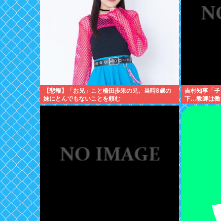
【悲報】「お兄」こと橋田歩果の兄、当時8歳の
吉村知事「子
妹にとんでもないことを頼む
下…教師は働
しろ」