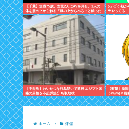
【千葉】無職75歳、女児2人にAVを見せ、1人の
(っ´ω`c)
体を服の上から触る「服の上からぺろっと触った
ラやってる
と思う」
【不起訴】わいせつな行為疑いで逮捕 エジプト国
【衝撃】新聞
籍の男性を不起訴処分 鳥取地検
うwww(※画
ホーム
嫌儲