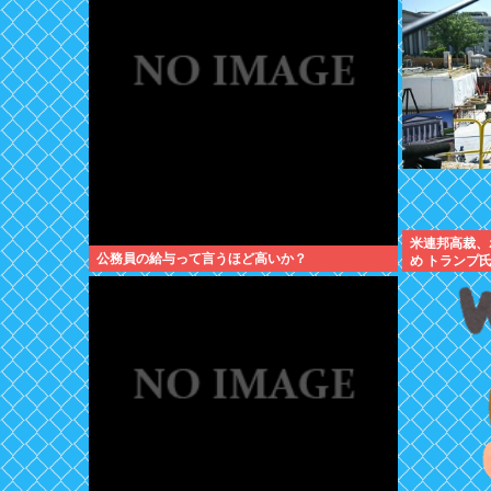
米連邦高裁、
公務員の給与って言うほど高いか？
め トランプ
の?