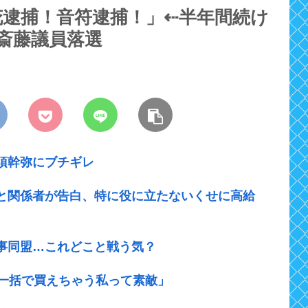
逮捕！音符逮捕！」⇠半年間続け
斎藤議員落選
須幹弥にブチギレ
と関係者が告白、特に役に立たないくせに高給
事同盟…これどこと戦う気？
ド一括で買えちゃう私って素敵」