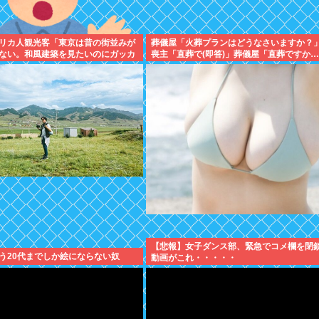
リカ人観光客「東京は昔の街並みが
葬儀屋「火葬プランはどうなさいますか？」
ない。和風建築を見たいのにガッカ
喪主「直葬で(即答)」葬儀屋「直葬ですか
（ちょい引き気味）」⇒！！！
【悲報】女子ダンス部、緊急でコメ欄を閉
う20代までしか絵にならない奴
動画がこれ・・・・・