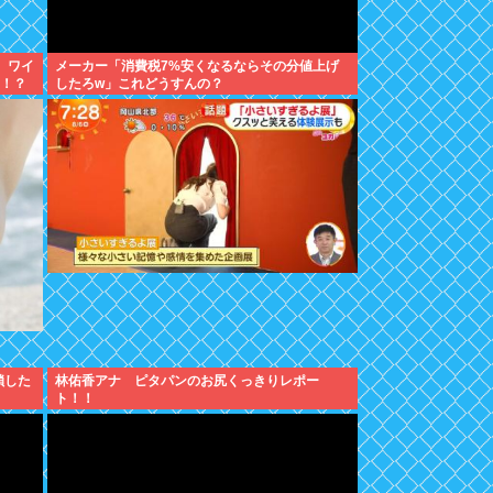
 ワイ
メーカー「消費税7%安くなるならその分値上げ
…！？
したろw」これどうすんの？
鎖した
林佑香アナ ピタパンのお尻くっきりレポー
ト！！