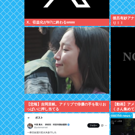
後呂有紗アナ
X、収益化が9/7に終わるwww
り！！
【悲報】吉岡里帆、アドリブで俳優の手を取りお
【動画】アメ
っぱいに押し当てる
くさん集めて
撮ってしまう