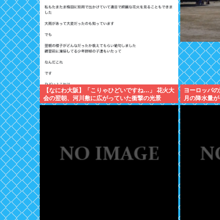
【なにわ大阪】「こりゃひどいですね…」 花火大
ヨーロッパの
会の翌朝、河川敷に広がっていた衝撃の光景
月の降水量が
作になる可能