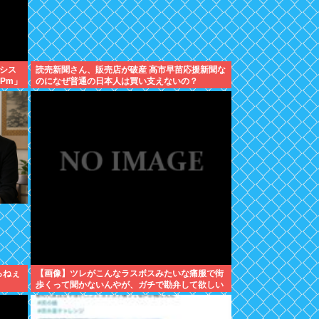
シス
読売新聞さん、販売店が破産 高市早苗応援新聞な
Pm」
のになぜ普通の日本人は買い支えないの？
らねぇ
【画像】ツレがこんなラスボスみたいな痛服で街
歩くって聞かないんやが、ガチで勘弁して欲しい