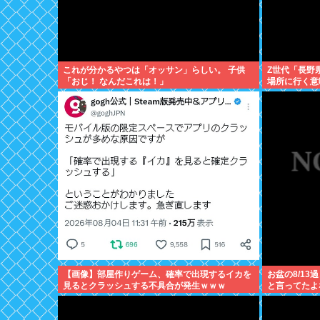
これが分かるやつは「オッサン」らしい。 子供
Z世代「長野
「おじ！ なんだこれは！」
場所に行く意
【画像】部屋作りゲーム、確率で出現するイカを
お盆の8/1
見るとクラッシュする不具合が発生ｗｗｗ
と言ってたよ
し