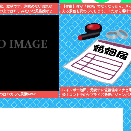
秋。立秋です」意味のない節気だ
【作曲】僕が『特別』でなくなったら、き
の上では19」みたいな風俗嬢かよ
える景色も変わってしまう。⋯だから曖昧
い。どうか、白黒ハッキリさせないで
レインボー池田、元読テレ佐藤佳奈アナと
つはバカって風潮www
婚！コント中のサプライズ発表にジャンボ
ック