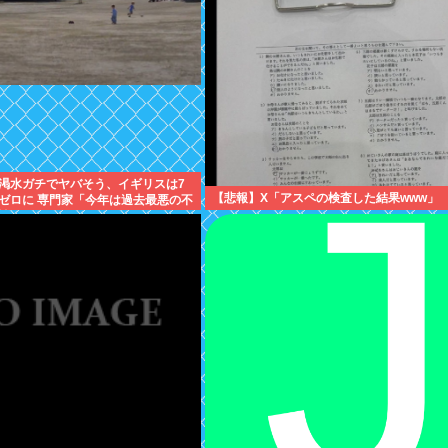
渇水ガチでヤバそう、イギリスは7
【悲報】X「アスペの検査した結果www」
ゼロに 専門家「今年は過去最悪の不
性」