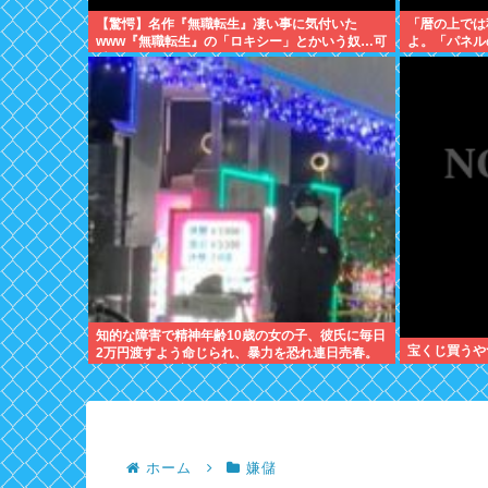
【驚愕】名作『無職転生』凄い事に気付いた
「暦の上では
www『無職転生』の「ロキシー」とかいう奴…可
よ。「パネル
愛いけど…もしかして…
知的な障害で精神年齢10歳の女の子、彼氏に毎日
宝くじ買うや
2万円渡すよう命じられ、暴力を恐れ連日売春。
客の82歳を殺害し逮捕
ホーム
嫌儲