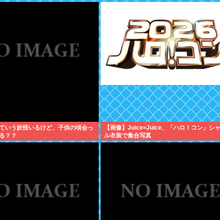
ていう妖怪いるけど、子供の頃会っ
【画像】Juice=Juice、「ハロ！コン」シ
る？？
ル衣装で集合写真