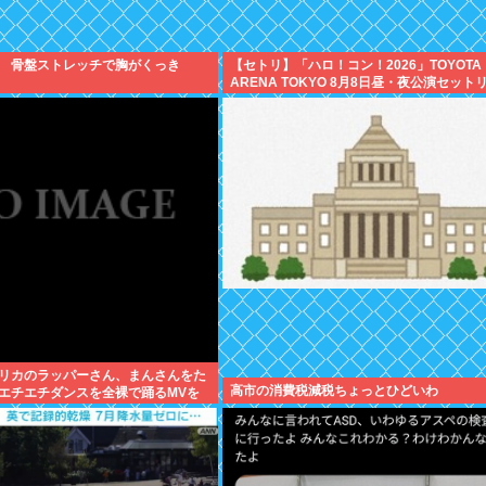
 骨盤ストレッチで胸がくっき
【セトリ】「ハロ！コン！2026」TOYOTA
ARENA TOKYO 8月8日昼・夜公演セット
リカのラッパーさん、まんさんをた
高市の消費税減税ちょっとひどいわ
エチエチダンスを全裸で踊るMVを
❤