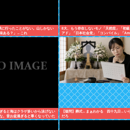
県に行ったことがない。山しかない
8大、もう存在しないモノ「天然痘」「初級
味ある？」←これ
アド」「日本社会党」「コンパイル」「Am
「ジャスコ」「共立薬科大学」
3過ぎると海はクラゲ多いから泳げない
【疑問】葬式←まぁわかる 四十九日←い
な。昔お盆過ぎると寒くなっていた
だろ