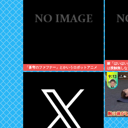
嫁「はいはい
「蒼穹のファフナー」とかいうロボットアニメ
は接触無しな