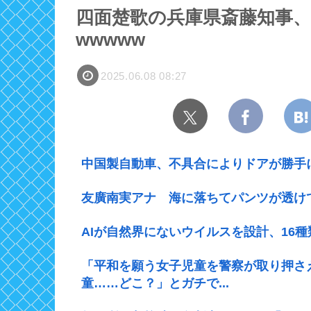
四面楚歌の兵庫県斎藤知事
wwwww
2025.06.08 08:27
中国製自動車、不具合によりドアが勝手
友廣南実アナ 海に落ちてパンツが透けて
AIが自然界にないウイルスを設計、16
「平和を願う女子児童を警察が取り押さ
童……どこ？」とガチで...