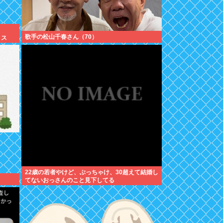
歌手の松山千春さん（70）
リス
22歳の若者やけど、ぶっちゃけ、30超えて結婚し
てないおっさんのこと見下してる