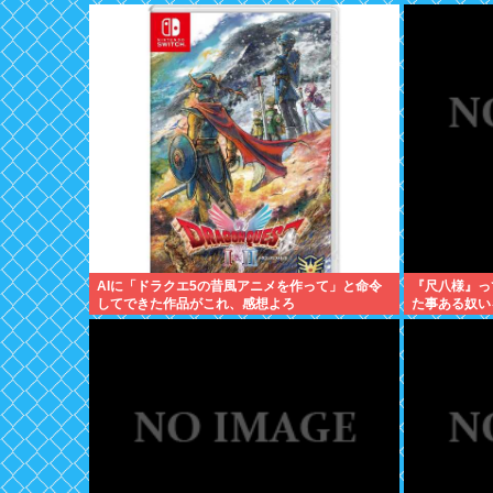
AIに「ドラクエ5の昔風アニメを作って」と命令
『尺八様』っ
してできた作品がこれ、感想よろ
た事ある奴い