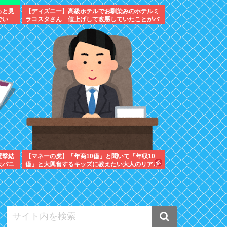
っと見
【ディズニー】高級ホテルでお馴染みのホテルミ
でい
ラコスタさん 値上げして改悪していたことがバ
レて炎上中
電撃結
【マネーの虎】「年商10億」と聞いて「年収10
大パニ
億」と大興奮するキッズに教えたい大人のリアル