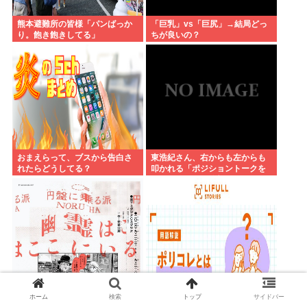
熊本避難所の皆様「パンばっか
「巨乳」vs「巨尻」→結局どっ
り。飽き飽きしてる」
ちが良いの？
おまえらって、ブスから告白さ
東浩紀さん、右からも左からも
れたらどうしてる？
叩かれる「ポジショントークを
しないからこそ信頼できる」と
擁護されるwww
【高市朗報】オカルトは信じな
ホーム
検索
トップ
サイドバー
本当に全く理解できない性癖
いケンモメンでも人生で一度ぐ