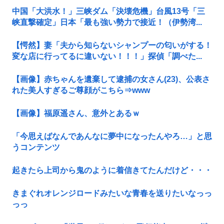
中国「大洪水！」三峡ダム「決壊危機」台風13号「三
峡直撃確定」日本「最も強い勢力で接近！（伊勢湾...
【愕然】妻「夫から知らないシャンプーの匂いがする！
変な店に行ってるに違いない！！！」探偵「調べた...
【画像】赤ちゃんを遺棄して逮捕の女さん(23)、公表さ
れた美人すぎるご尊顔がこちら⇒www
【画像】福原遥さん、意外とあるｗ
「今思えばなんであんなに夢中になったんやろ…」と思
うコンテンツ
起きたら上司から鬼のように着信きてたんだけど・・・
きまぐれオレンジロードみたいな青春を送りたいなっっ
っっ