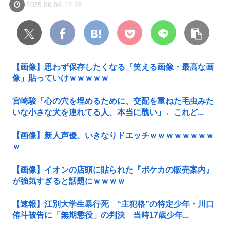
2025.06.06 12:38
【画像】思わず保存したくなる「笑える画像・最高な画
像」貼っていけｗｗｗｗｗ
宮崎駿「心の穴を埋めるために、交配を重ねた毛虫みた
いな小さな犬を連れてる人、本当に醜い」←これど...
【画像】新人声優、いきなりドエッチｗｗｗｗｗｗｗｗ
ｗ
【画像】イオンの店頭に貼られた『ポケカの販売案内』
が強気すぎると話題にｗｗｗｗ
【速報】江別大学生暴行死 “主犯格”の特定少年・川口
侑斗被告に「無期懲役」の判決 当時17歳少年...