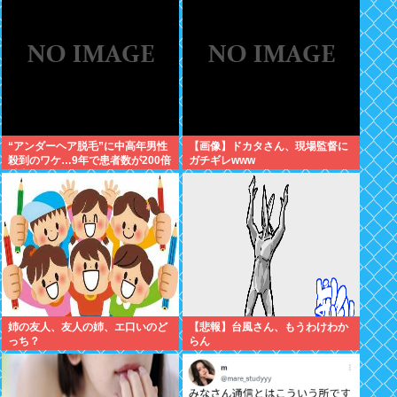
ら…この名作アニメは…
“アンダーヘア脱毛”に中高年男性
【画像】ドカタさん、現場監督に
殺到のワケ…9年で患者数が200倍
ガチギレwww
以上
姉の友人、友人の姉、エ口いのど
【悲報】台風さん、もうわけわか
っち？
らん