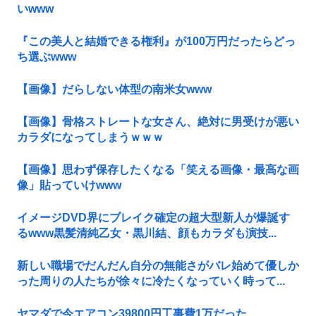
いwww
『この美人と結婚できる権利』が100万円だったらどっ
ち選ぶwww
【画像】だらしない体型の南米女www
【画像】骨格ストレートな女さん、絶対に男受けが悪い
カラダになってしまうｗｗｗ
【画像】思わず保存したくなる「笑える画像・最高な画
像」貼っていけwww
イメージDVD界にブレイク確定の超大型新人が爆誕す
るwww黒髪清純乙女・黒川結、顔もカラダも演技...
新しい職場でだんだん自分の無能さがバレ始めて優しか
った周りの人たちが徐々に冷たくなっていく時って...
ヤマダで今エアコン39800円工事費1万だった