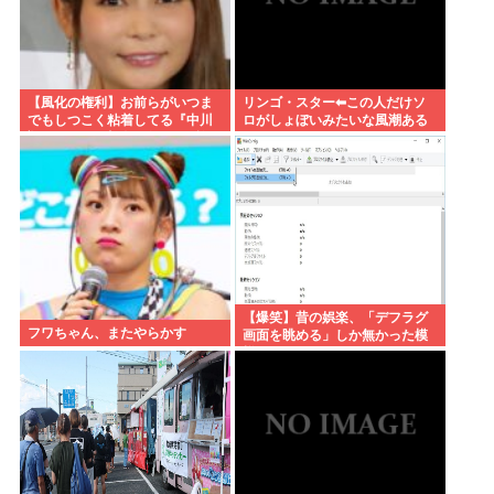
【風化の権利】お前らがいつま
リンゴ・スター⬅︎この人だけソ
でもしつこく粘着してる『中川
ロがしょぼいみたいな風潮ある
翔子Switch2事件』俺はもう許し
じゃないですか
たし、忘れようと思う。
【爆笑】昔の娯楽、「デフラグ
フワちゃん、またやらかす
画面を眺める」しか無かった模
様www