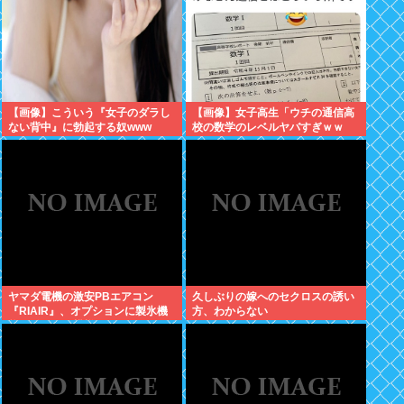
【画像】こういう『女子のダラし
【画像】女子高生「ウチの通信高
ない背中』に勃起する奴www
校の数学のレベルヤバすぎｗｗ
ｗ」
ヤマダ電機の激安PBエアコン
久しぶりの嫁へのセクロスの誘い
『RIAIR』、オプションに製氷機
方、わからない
能も付いてた模様www