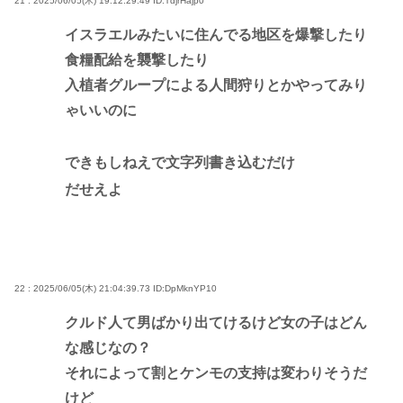
21 : 2025/06/05(木) 19:12:29.49
ID:TdjrHajp0
イスラエルみたいに住んでる地区を爆撃したり
食糧配給を襲撃したり
入植者グループによる人間狩りとかやってみり
ゃいいのに
できもしねえで文字列書き込むだけ
だせえよ
22 : 2025/06/05(木) 21:04:39.73
ID:DpMknYP10
クルド人て男ばかり出てけるけど女の子はどん
な感じなの？
それによって割とケンモの支持は変わりそうだ
けど