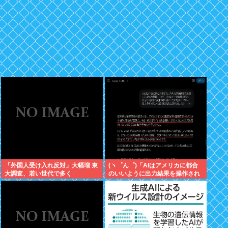
「外国人受け入れ反対」大幅増 東
(ヽ゜ん゜)「AIはアメリカに都合
大調査、若い世代で多く
のいいように出力結果を操作され
ている！」