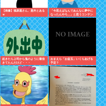
【画像】福原遥さん、意外とある
「今思えばなんであんなに夢中に
ｗ
なったんやろ…」と思うコンテン
ツ
起きたら上司から鬼のように着信
おまえら「お盆玉」いくらあげる
きてたんだけど・・・
予定？