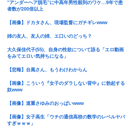
“アンダーヘア脱毛”に中高年男性殺到のワケ…9年で患
者数が200倍以上
【画像】ドカタさん、現場監督にガチギレwww
姉の友人、友人の姉、エ口いのどっち？
大久保佳代子(55)、自身の性欲について語る「エロ動画
をみてエロい気持ちになる」
【悲報】台風さん、もうわけわからん
【画像】こういう『女子のダラしない背中』に勃起する
奴www
【画像】道重さゆみのおっぱいwww
【画像】女子高生「ウチの通信高校の数学のレベルヤバ
すぎｗｗｗ」