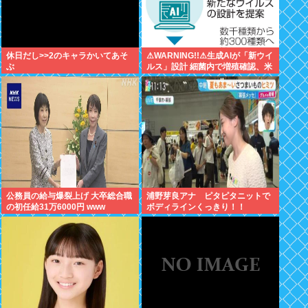
休日だし>>2のキャラかいてあそ
⚠WARNING!!⚠生成AIが「新ウイ
ぶ
ルス」設計 細菌内で増殖確認、米
大学が研究
公務員の給与爆裂上げ 大卒総合職
浦野芽良アナ ピタピタニットで
の初任給31万6000円 www
ボディラインくっきり！！