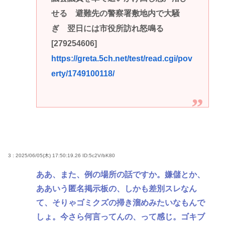
せる 避難先の警察署敷地内で大騒
ぎ 翌日には市役所訪れ怒鳴る
[279254606]
https://greta.5ch.net/test/read.cgi/pov
erty/1749100118/
3 : 2025/06/05(木) 17:50:19.26
ID:5c2V/bK80
ああ、また、例の場所の話ですか。嫌儲とか、
ああいう匿名掲示板の、しかも差別スレなん
て、そりゃゴミクズの掃き溜めみたいなもんで
しょ。今さら何言ってんの、って感じ。ゴキブ