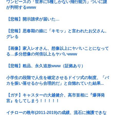
ワンピースの「世界に5種しかない飛行能力」ついに謎
が判明するwww
【悲報】開示請求が届いた…
【悲報】思春期の娘に「キモッ」と言われたお父さん、
グレる
【画像】家入レオさん、想像以上にヤバいことになって
る…多分想像の何倍以上もヤバいwww
【悲報】粗品、永久追放www（証拠あり）
小学生の段階で人生を確定させるドイツ式の制度、「バ
カを振い落せるから合理的だ」と自惚れていた結果...
【ガチ】キャスターの大越健介、高市首相に『爆弾発
言』をしてしまう！！！！！
イチローの晩年(2011-2019)の成績、流石に擁護できな