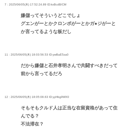
7 : 2025/06/05(木) 17:52:24.89
ID:kxBcdB/CM
嫌儲ってそういうどこでしょ
グエンがーとかクロンボがーとかガ●ジがーと
か言ってるような板だし
11 : 2025/06/05(木) 18:03:56.53
ID:ywBaE5za0
だから嫌儲と石井孝明さんで共闘すべきだって
前から言ってるだろ
12 : 2025/06/05(木) 18:05:08.63
ID:yyHbg9WX0
そもそもクルド人は正当な在留資格があって住
んでる？
不法滞在？