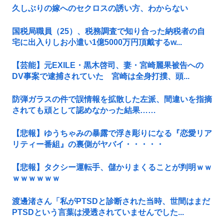
久しぶりの嫁へのセクロスの誘い方、わからない
国税局職員（25）、税務調査で知り合った納税者の自
宅に出入りしお小遣い1億5000万円頂戴するw...
【芸能】元EXILE・黒木啓司、妻・宮崎麗果被告への
DV事案で逮捕されていた 宮崎は全身打撲、頭...
防弾ガラスの件で誤情報を拡散した左派、間違いを指摘
されても頑として認めなかった結果……
【悲報】ゆうちゃみの暴露で浮き彫りになる『恋愛リア
リティー番組』の裏側がヤバイ・・・・・
【悲報】タクシー運転手、儲かりまくることが判明ｗｗ
ｗｗｗｗｗｗ
渡邊渚さん「私がPTSDと診断された当時、世間はまだ
PTSDという言葉は浸透されていませんでした...