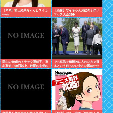
【ﾒﾛﾒﾛ】杉山結菜ちゃんとスイカ
【画像】ワイちゃんお盆の子作り
www
エッチ大会開幕
岡山の60歳のトラック運転手、東
でも移民を積極的に入れなきゃ日
名高速で10回以上、静岡の夫婦の
本という何もない小さな国はただ
車に追突
滅びるだけだよねここから逃げる
とただのネトウヨになりそうだと
思う