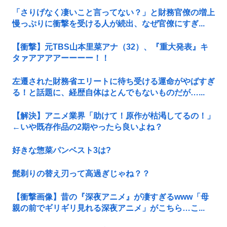
「さりげなく凄いこと言ってない？」と財務官僚の増上
慢っぷりに衝撃を受ける人が続出、なぜ官僚にすぎ...
【衝撃】元TBS山本里菜アナ（32）、『重大発表』キ
タァアアアアーーーー！！
左遷された財務省エリートに待ち受ける運命がやばすぎ
る！と話題に、経歴自体はとんでもないものだが…...
【解決】アニメ業界「助けて！原作が枯渇してるの！」
←いや既存作品の2期やったら良いよね？
好きな惣菜パンベスト3は?
髭剃りの替え刃って高過ぎじゃね？？
【衝撃画像】昔の『深夜アニメ』が凄すぎるwww「母
親の前でギリギリ見れる深夜アニメ」がこちら…こ...