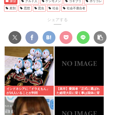
嫌儲
クルド人
ケンモメン
ゴキブリ
ポリコレ
差別
思想
昆虫
社会
社会不適合者
シェアする
インドネシアに「ドラえもん」
【高市】愛国者「正式に選ばれ
が16人いることが判明
た総理大臣に背く事は国体に背
く事に等しい。誰が主人かハッ
キリさせるべき」