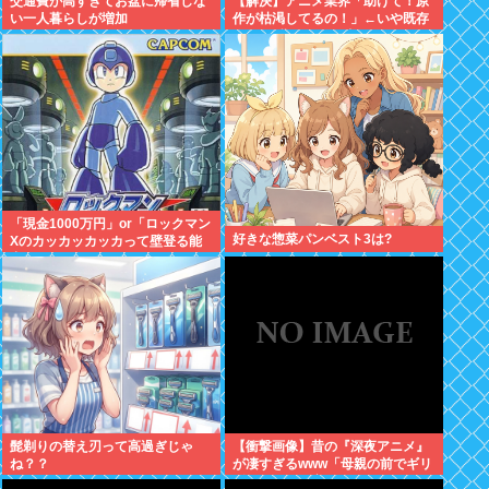
交通費が高すぎてお盆に帰省しな
【解決】アニメ業界「助けて！原
い一人暮らしが増加
作が枯渇してるの！」←いや既存
作品の2期やったら良いよね？
「現金1000万円」or「ロックマン
好きな惣菜パンベスト3は?
Xのカッカッカッカって壁登る能
力」
髭剃りの替え刃って高過ぎじゃ
【衝撃画像】昔の『深夜アニメ』
ね？？
が凄すぎるwww「母親の前でギリ
ギリ見れる深夜アニメ」がこち