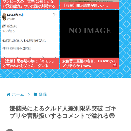
ワンピースの「世界に5種しかな
【悲報】開示請求が届いた…
い飛行能力」ついに謎が判明する
www
【悲報】思春期の娘に「キモッ」
安倍晋三至極の名言、TikTokでバ
と言われたお父さん、グレる
ズり散らかすwww
ホーム
嫌儲
嫌儲民によるクルド人差別限界突破 ゴキ
ブリや害獣扱いするコメントで溢れる😨