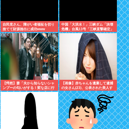
自民党さん、障がい者福祉を切り
中国「大洪水！」三峡ダム「決壊
捨てて財源捻出に成功www
危機」台風13号「三峡直撃確定」
日本「最も強い勢力で接近！（伊
勢湾台風級」台風13号と15号「中
国本土でぶつかり合う（前代未
聞」→
【愕然】妻「夫から知らないシャ
【画像】赤ちゃんを遺棄して逮捕
ンプーの匂いがする！変な店に行
の女さん(23)、公表された美人す
ってるに違いない！！！」探偵
ぎるご尊顔がこちら⇒www
「調べたところ･･･」⇒結果ｗｗ