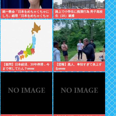
統一教会「日本をめちゃくちゃに
路上で小学生に痴漢行為 男子高校
しろ」総理「日本をめちゃくちゃ
生（16）逮捕
にします」愛国者「総理に反対す
るやつは反日！」 これなに？
【疑問】日本経済、30年停滞←今
【悲報】黒人、卑怯すぎて炎上す
まで何してたん？www
るwww