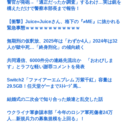
警官が発砲→「適正だったか調査」するわけ…実は銃を
構えただけで警察本部長まで報告！
【衝撃】Juice=Juiceさん、格下の『≠ME』に抜かれる
緊急事態ｗｗｗｗｗｗｗｗｗｗｗｗ
無期刑の仮釈放、2025年は「わずか4人」2024年は32
人が獄中死…「終身刑化」の傾向続く
共同通信、6000件分の連絡先流出か 「おわびしま
す」とラフな軽い謝罪コメントを発表
Switch2「ファイアーエムブレム 万紫千紅」容量は
29.5GB！任天堂ゲーまでｽﾄﾚｰｼﾞ馬...
結婚式の二次会で知り合った娘達と乱交した話
ウクライナ軍参謀本部「今年のロシア軍死傷者24万
人…新規兵力の募集規模を上回る」！