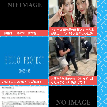
アミーズ事務所の首領アミー谷本
【画像】田舎の空、青すぎる
が選ぶスペオキ5人集がついに決
定してしまう
お前らが性欲のせいでやってしま
ハロ！コン 2026 グッズ追加！
ったキチゲェ行為あげてけ