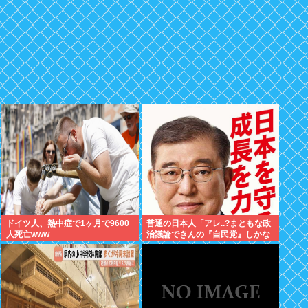
ドイツ人、熱中症で1ヶ月で9600
普通の日本人「アレ..?まともな政
人死亡www
治議論できんの『自民党』しかな
くね？左って下品な言葉しか使え
ない のイメージ」