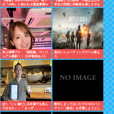
【衝撃】Juice=Juiceさん、格下
【逸材】江口紗耶「小島はなは中
の『≠ME』に抜かれる緊急事態ｗ
学生の同期に年齢差を感じさせな
ｗｗｗｗｗｗｗｗｗｗｗ
いように気を遣っているが、同期
2人は気づ
井上清華アナ 「朗読劇」ヴィジ
面白いシューティングゲーム教え
ュアル撮影！！【GIF動画あり】
ろ
ぼく「いい歳だし日本酒でも飲ん
数年しまっておいたマキタのバッ
でみるか」→「 まっず、、、」
テリー（新品）を充電しようとし
たらエラーで充電できないんだ