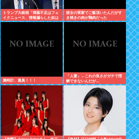
トランプ大統領「弾薬不足はフェ
彼女の実家でご飯頂いたんだがす
イクニュース、情報漏らした奴は
き焼きの肉が鶏肉だった
極刑」
「人妻」←これの良さがガチで理
腕時計、激臭！！！
解できないんだが…