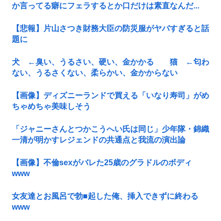
か言ってる癖にフェラするとか口だけは素直なんだ...
【悲報】片山さつき財務大臣の防災服がヤバすぎると話
題に
犬 ←臭い、うるさい、硬い、金かかる 猫 ←匂わ
ない、うるさくない、柔らかい、金かからない
【画像】ディズニーランドで買える「いなり寿司」がめ
ちゃめちゃ美味しそう
「ジャニーさんとつかこうへい氏は同じ」少年隊・錦織
一清が明かすレジェンドの共通点と我流の演出論
【画像】不倫sexがバレた25歳のグラドルのボディ
www
女友達とお風呂で勃■起した俺、挿入できずに終わる
www