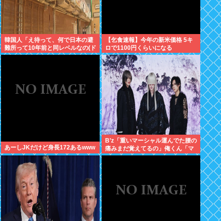
韓国人「え待って、何で日本の避
【乞食速報】今年の新米価格 5キ
難所って10年前と同レベルなの(ド
ロで1100円くらいになる
ン引き
B’z「重いマーシャル運んでた腰の
あーしJKだけど身長172あるwww
痛みまだ覚えてるの」俺くん「マ
ーシャルって何？ 」