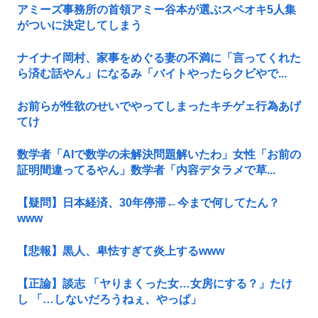
アミーズ事務所の首領アミー谷本が選ぶスペオキ5人集
がついに決定してしまう
ナイナイ岡村、家事をめぐる妻の不満に「言ってくれた
ら済む話やん」になるみ「バイトやったらクビやで...
お前らが性欲のせいでやってしまったキチゲェ行為あげ
てけ
数学者「AIで数学の未解決問題解いたわ」女性「お前の
証明間違ってるやん」数学者「内容デタラメで草...
【疑問】日本経済、30年停滞←今まで何してたん？
www
【悲報】黒人、卑怯すぎて炎上するwww
【正論】談志 「ヤりまくった女…女房にする？」たけ
し 「…しないだろうねぇ、やっぱ」