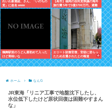
れいわ新選組、さん、「いのちの
【高市】福岡の自民党県議の海外
党」に改名 www
旅行費 5年で3億3700万円。避難
所で使えるテント 1個2万円。
鶴舞駅前のうどん屋初めて入った
エリート財務官僚、官邸に逆らっ
けど美味いな
たため左遷されたとの報道
ホーム
なんG
JR東海「リニア工事で地盤沈下したし、
水位低下したけど原状回復は困難やすまん
な」