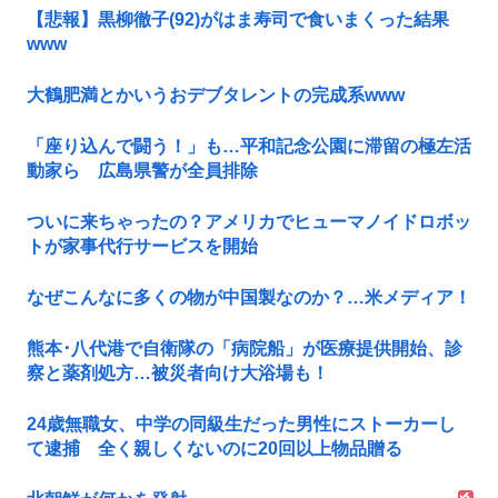
【悲報】黒柳徹子(92)がはま寿司で食いまくった結果
www
大鶴肥満とかいうおデブタレントの完成系www
「座り込んで闘う！」も…平和記念公園に滞留の極左活
動家ら 広島県警が全員排除
ついに来ちゃったの？アメリカでヒューマノイドロボッ
トが家事代行サービスを開始
なぜこんなに多くの物が中国製なのか？…米メディア！
熊本･八代港で自衛隊の「病院船」が医療提供開始、診
察と薬剤処方…被災者向け大浴場も！
24歳無職女、中学の同級生だった男性にストーカーし
て逮捕 全く親しくないのに20回以上物品贈る