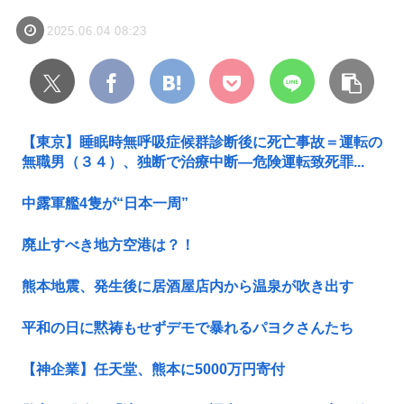
2025.06.04 08:23
【東京】睡眠時無呼吸症候群診断後に死亡事故＝運転の
無職男（３４）、独断で治療中断―危険運転致死罪...
中露軍艦4隻が“日本一周”
廃止すべき地方空港は？！
熊本地震、発生後に居酒屋店内から温泉が吹き出す
平和の日に黙祷もせずデモで暴れるパヨクさんたち
【神企業】任天堂、熊本に5000万円寄付