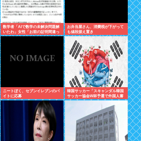
数学者「AIで数学の未解決問題解
お弁当屋さん、消費税が下がって
いたわ」女性「お前の証明間違っ
も値段据え置き
てるやん」数学者「内容デタラメ
で草。AI使うのヘタ？」→女性大
発狂
ニートぼく、セブンイレブンのバ
韓国サッカー「スキャンダル韓国
イトに応募
サッカー協会W杯予選で外国人審
判に性接待したことが発覚！」