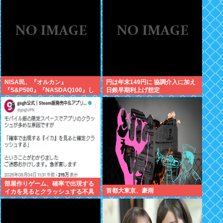
が！復活させる方法教えろ
NISA民、『オルカン』
円は年末149円に 協調介入に加え
『S&P500』『NASDAQ100』し
日銀早期利上げ想定
か買わない
部屋作りゲーム、確率で出現する
首都大東京、豪雨
イカを見るとクラッシュする不具
合が発生