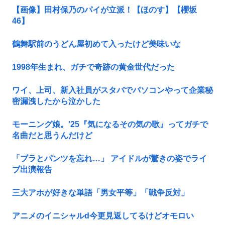
【画像】田村保乃のパイが立派！【ほのす】【櫻坂
46】
鶴舞駅前のうどん屋初めて入ったけど美味いな
1998年生まれ、ガチで奇跡の黄金世代だった
ワイ、上司、新入社員がスタバでパソコンやって企業秘
密漏洩したから泣かした
モーニング娘。'25『気になるその気の歌』ってガチで
名曲だと思うんだけど
「ブラとパンツを忘れ…」 アイドルが驚きの姿でライ
ブ出演報告
三大アホが好きな単語「男女平等」「戦争反対」
アニメのイニシャルd今更見返してるけどオモロい