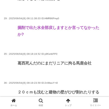
29 : 2025/06/04(水) 08:11:38.03
ID:HMR96Pmy0
掘削で出た水全部戻しますとか言ってなかった
か?
35 : 2025/06/04(水) 08:18:19.52
ID:y9KetbPP0
葛西死んだのにまだリニアに拘る馬鹿会社
36 : 2025/06/04(水) 08:19:23.59
ID:2nWwuY+i0
２０ｃｍも沈むと建物の壁がひび割れたりする
やろな
ホーム
検索
トップ
サイドバー