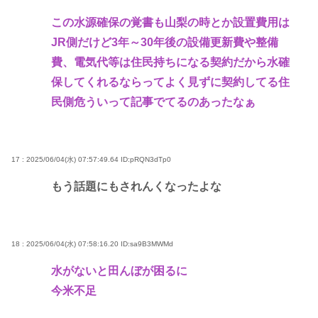
この水源確保の覚書も山梨の時とか設置費用は
JR側だけど3年～30年後の設備更新費や整備
費、電気代等は住民持ちになる契約だから水確
保してくれるならってよく見ずに契約してる住
民側危ういって記事でてるのあったなぁ
17 : 2025/06/04(水) 07:57:49.64
ID:pRQN3dTp0
もう話題にもされんくなったよな
18 : 2025/06/04(水) 07:58:16.20
ID:sa9B3MWMd
水がないと田んぼが困るに
今米不足