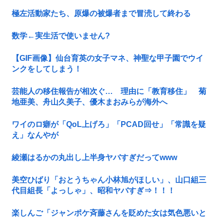
極左活動家たち、原爆の被爆者まで冒涜して終わる
数学←実生活で使いません?
【GIF画像】仙台育英の女子マネ、神聖な甲子園でウイ
ンクをしてしまう！
芸能人の移住報告が相次ぐ… 理由に「教育移住」 菊
地亜美、舟山久美子、優木まおみらが海外へ
ワイのロ癖が「QoL上げろ」「PCAD回せ」「常識を疑
え」なんやが
綾瀬はるかの丸出し上半身ヤバすぎだってwww
美空ひばり「おとうちゃん小林旭がほしい」、山口組三
代目組長「よっしゃ」、昭和ヤバすぎ⇒！！！
楽しんご「ジャンポケ斉藤さんを貶めた女は気色悪いと