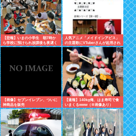
【悲報】いまの小学生 朝7時か
人気アニメ「メイドインアビス」
ら学校に預けられ放課後も夜遅く
の主題歌にVTuberさんが起用され
まで学童に預けられる生活をして
てまたまたまた炎上、もう何回目
いたwww
だよ…
【画像】セブンイレブン、ついに
【速報】140kg俺、はま寿司で食
神商品を販売
いまくるwww（※画像あり）