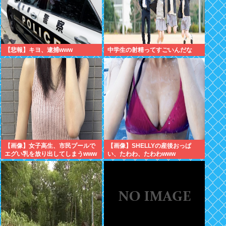
【悲報】キヨ、逮捕www
中学生の射精ってすごいんだな
【画像】女子高生、市民プールで
【画像】SHELLYの産後おっぱ
エグい乳を放り出してしまうwww
い、たわわ、たわわwww