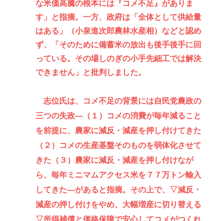
な米価高騰の根本には『コメ不足』がありま
す」と指摘。一方、政府は「全体として供給量
はある」（小泉進次郎農林水産相）などと認め
ず、「そのために備蓄米の放出も後手後手に回
っている。その場しのぎの小手先細工では解決
できません」と批判しました。
志位氏は、コメ不足の背景には自民党農政の
三つの失政―（１）コメの消費が毎年減ること
を前提に、農家に減反・減産を押し付けてきた
（２）コメの生産基盤そのものを弱体化させて
きた（３）農家に減反・減産を押し付けなが
ら、毎年ミニマムアクセス米を７７万トン輸入
してきた―があると指摘。その上で、▽減反・
減産の押し付けをやめ、大幅増産に切り替える
▽所得補償と価格保障で安心してコメがつくれ