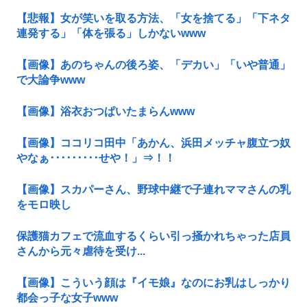
【悲報】女が笑いを取る方法、「女を捨てる」「下ネタ
連発する」「体を張る」しかないwww
【画像】あのちゃんの後ろ姿、「デカい」「いや普通」
で大論争www
【画像】浴衣おつぱいたまらんwww
【画像】ココリコ田中「あかん、浜田メッチャ腹立つ奴
やなぁ･････････せや！」⇒！！
【画像】スカパーさん、野球中継で子連れママさんの乳
をモロ映し
保護猫カフェで流血するくらい引っ掻かれちゃった店員
さんから元々虐待を受け...
【画像】こういう顔は『イモ娘』なのにお乳はしっかり
都会っ子な女子www