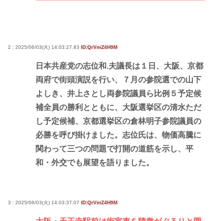
2 : 2025/06/03(火) 14:03:27.83
ID:QrVmZ4H9M
日本共産党の志位和.夫議長は１日、大阪、京都
両府で街頭演説を行い、７月の参院選での山下
よしき、井上さとし両参院議員ら比例５予定候
補全員の勝利とともに、大阪選挙区の清水ただ
し予定候補、京都選挙区の倉林明子参院議員の
必勝を呼び掛けました。志位氏は、物価高騰に
関わって三つの問題で打開の道筋を示し、平
和・外交でも展望を語りました。
3 : 2025/06/03(火) 14:03:37.07
ID:QrVmZ4H9M