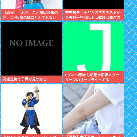
【悲報】「お兄」こと橋田歩果の
吉村知事「子どもの学力テストが
兄、当時8歳の妹にとんでもない
全教科平均点以下…教師は働き方
ことを頼む
改革とか言ってないでどうにかし
ろ」
(っ´ω`c)朝から幻想水滸伝スター
高速道路で子豚が見つかる
リープのリセマラやってる