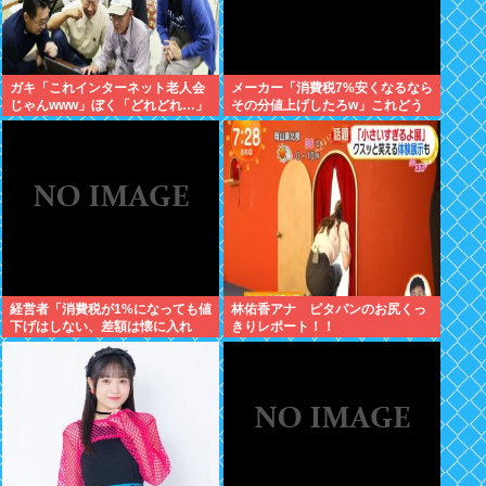
ガキ「これインターネット老人会
メーカー「消費税7%安くなるなら
じゃんwww」ぼく「どれどれ…」
その分値上げしたろw」これどう
ガキ「ニコニコ！らきすた！ボカ
すんの？
ロ！」ぼく「はぁ…」
経営者「消費税が1%になっても値
林佑香アナ ピタパンのお尻くっ
下げはしない、差額は懐に入れ
きりレポート！！
る」