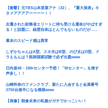
【衝撃】元TBS山本里菜アナ（32）、『重大発表』キ
タァアアアアーーーー！！
左遷された財務省エリートに待ち受ける運命がやばすぎ
る！と話題に、経歴自体はとんでもないものだが…...
幕末のスピード感は異常
しずかちゃんはA型、スネ夫はB型、のび太はO型、ド
ラえもんは？医師国家試験で必ず出題www
日向坂46・18thセンター予想！「Wセンター」を推す
声多し！！
山崎怜奈のファンクラブ、新たに入会すると会員番号
3700台後半になる模様www
【画像】朝倉未来の私服がガチでかっこいい！