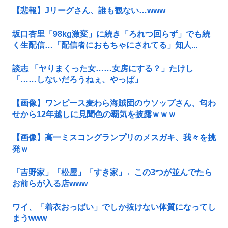
【悲報】Jリーグさん、誰も観ない…www
坂口杏里「98kg激変」に続き「ろれつ回らず」でも続
く生配信…「配信者におもちゃにされてる」知人...
談志 「ヤりまくった女……女房にする？」たけし
「……しないだろうねぇ、やっぱ」
【画像】ワンピース麦わら海賊団のウソップさん、匂わ
せから12年越しに見聞色の覇気を披露ｗｗｗ
【画像】高一ミスコングランプリのメスガキ、我々を挑
発ｗ
「吉野家」「松屋」「すき家」←この3つが並んでたら
お前らが入る店www
ワイ、「着衣おっばい」でしか抜けない体質になってし
まうwww