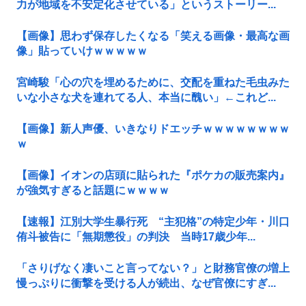
力が地域を不安定化させている」というストーリー...
【画像】思わず保存したくなる「笑える画像・最高な画
像」貼っていけｗｗｗｗｗ
宮崎駿「心の穴を埋めるために、交配を重ねた毛虫みた
いな小さな犬を連れてる人、本当に醜い」←これど...
【画像】新人声優、いきなりドエッチｗｗｗｗｗｗｗｗ
ｗ
【画像】イオンの店頭に貼られた『ポケカの販売案内』
が強気すぎると話題にｗｗｗｗ
【速報】江別大学生暴行死 “主犯格”の特定少年・川口
侑斗被告に「無期懲役」の判決 当時17歳少年...
「さりげなく凄いこと言ってない？」と財務官僚の増上
慢っぷりに衝撃を受ける人が続出、なぜ官僚にすぎ...