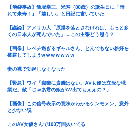
【池袋事故】飯塚幸三、米寿（88歳）の誕生日に「晴
れて米寿！」「嬉しい」と日記に書いていた
【議論】アメリカ人「原爆を落とさなければ、もっと多
くの日本人が死んでいた」←この主張どう思う？
【画像】レベチ過ぎるギャルさん、とんでもない格好を
披露してしまうw w w w w w w
妻の裸で勃起しなくなった
【緊急】ワイ「職業に貴賤はない。AV女優は立派な職
業だ」敵「じゃあ君の娘がAV出てもええの？」
【画像】この信号表示の意味がわかるケンモメン、意外
と少ない説
このAV女優さんで100万回抜いてる