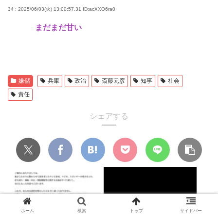
34 : 2025/06/03(火) 13:00:57.31
ID:acXXO6ra0
まだまだ甘い
嫌儲
兵庫
政治
斎藤元彦
知事
社会
責任
シェアする
ホーム
検索
トップ
サイドバー