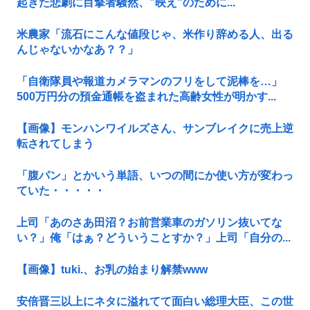
起きた悲劇に目撃者騒然、”映え”のために...
米農家「流石にこんな値段じゃ、米作り辞める人、出る
んじゃないかなあ？？」
「自衛隊員や報道カメラマンのフリをして泥棒を…」
500万円分の預金通帳を盗まれた高齢女性が明かす...
【画像】モンハンワイルズさん、サンブレイクに売上逆
転されてしまう
「腹パン」とかいう単語、いつの間にか使い方が変わっ
ていた・・・・・
上司「あのさあ田沼？お前営業車のガソリン抜いてな
い？」俺「はぁ？どういうことすか？」上司「自分の...
【画像】tuki.、お乳の始まり解禁www
安倍晋三以上にネタに溢れてて面白い総理大臣、この世