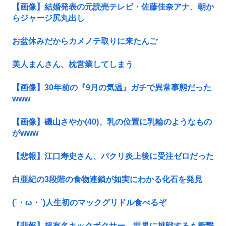
【画像】結婚発表の元読売テレビ・佐藤佳奈アナ、朝か
らジャージ尻丸出し
お盆休みだからカメノテ取りに来たんご
美人まんさん、枕営業してしまう
【画像】30年前の『9月の気温』ガチで異常事態だった
www
【画像】磯山さやか(40)、乳の位置に乳輪のようなもの
がwww
【悲報】江口寿史さん、パクリ炎上後に受注ゼロだった
白亜紀の3段階の食物連鎖が如実にわかる化石を発見
(´・ω・`)人生初のマックグリドル食べるぞ
【悲報】超有名キックボクサー、世界に挑戦するも衝撃