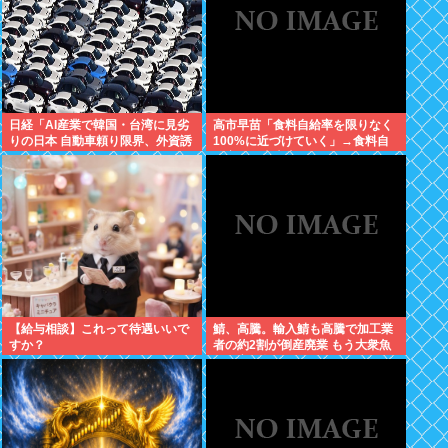
日経「AI産業で韓国・台湾に見劣
高市早苗「食料自給率を限りなく
りの日本 自動車頼り限界、外資誘
100%に近づけていく」→食料自
致が必要」どう思う？
給率が日本史上最低になってしま
う
【給与相談】これって待遇いいで
鯖、高騰。輸入鯖も高騰で加工業
すか？
者の約2割が倒産廃業 もう大衆魚
から高級魚へ…