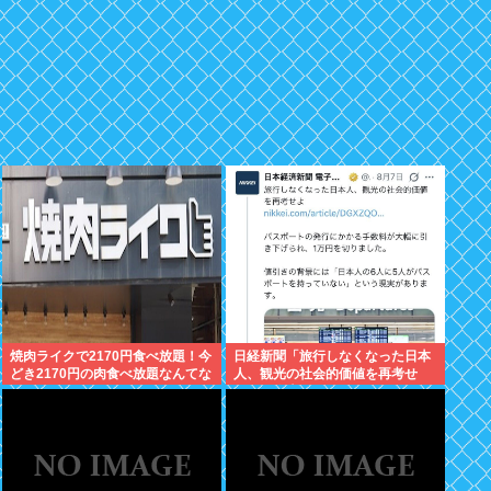
焼肉ライクで2170円食べ放題！今
日経新聞「旅行しなくなった日本
どき2170円の肉食べ放題なんてな
人、観光の社会的価値を再考せ
いぞ！
よ」→炎上www