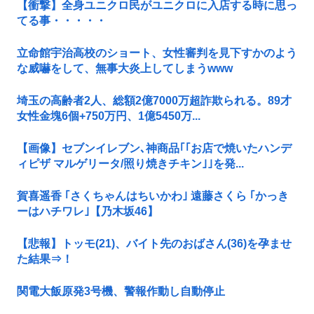
【衝撃】全身ユニクロ民がユニクロに入店する時に思っ
てる事・・・・・
立命館宇治高校のショート、女性審判を見下すかのよう
な威嚇をして、無事大炎上してしまうwww
埼玉の高齢者2人、総額2億7000万超詐欺られる。89才
女性金塊6個+750万円、1億5450万...
【画像】セブンイレブン､神商品｢｢お店で焼いたハンデ
ィピザ マルゲリータ/照り焼きチキン｣｣を発...
賀喜遥香 ｢さくちゃんはちいかわ｣ 遠藤さくら ｢かっき
ーはハチワレ｣【乃木坂46】
【悲報】トッモ(21)、バイト先のおばさん(36)を孕ませ
た結果⇒！
関電大飯原発3号機、警報作動し自動停止