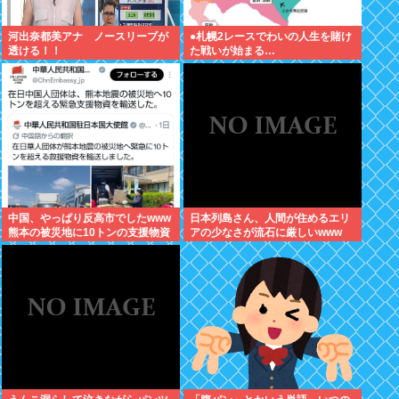
河出奈都美アナ ノースリーブが
●札幌2レースでわいの人生を賭け
透ける！！
た戦いが始まる…
中国、やっぱり反高市でしたwww
日本列島さん、人間が住めるエリ
熊本の被災地に10トンの支援物資
アの少なさが流石に厳しいwww
を輸送…