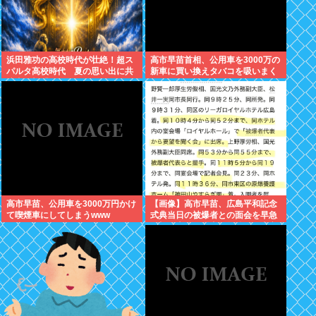
浜田雅功の高校時代が壮絶！超ス
高市早苗首相、公用車を3000万の
パルタ高校時代 夏の思い出に共
新車に買い換えタバコを吸いまく
演者衝撃「ええ？」
っていた
高市早苗、公用車を3000万円かけ
【画像】高市早苗、広島平和記念
て喫煙車にしてしまうwww
式典当日の被爆者との面会を早急
に切り上げた理由は午後から東京
で歯医者に行くためでしたwww