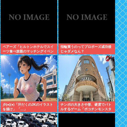
ペアーズ「ヒルトンホテルでスイ
指輪買うのってプロポーズ成功後
ーツ食べ放題のマッチングイベン
じゃダメなん？
トやるぞ。女2500円男7000円
な」→女だけ埋まるwww
彡(●)(●)「汗だくのJKのイラスト
チンポの大きさや形、硬度でバト
を描け」 「…」
ルするゲーム「ポコチンモンスタ
ー」を作ろうと思う