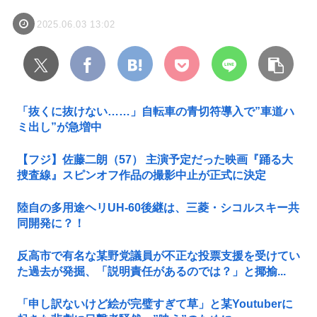
2025.06.03 13:02
「抜くに抜けない……」自転車の青切符導入で”車道ハ
ミ出し”が急増中
【フジ】佐藤二朗（57） 主演予定だった映画『踊る大
捜査線』スピンオフ作品の撮影中止が正式に決定
陸自の多用途ヘリUH-60後継は、三菱・シコルスキー共
同開発に？！
反高市で有名な某野党議員が不正な投票支援を受けてい
た過去が発掘、「説明責任があるのでは？」と揶揄...
「申し訳ないけど絵が完璧すぎて草」と某Youtuberに