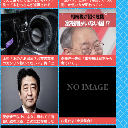
うんこ漏らして泣きながらパンツ
「腹パン」とかいう単語、いつの
洗ってるおっさんが盗撮される
間にか使い方が変わってい
た・・・・・
上司「あのさあ田沼？お前営業車
高橋洋一先生「富裕層は日本から
のガソリン抜いてない？」俺「は
出ていく 」
ぁ？どういうことすか？」上司
「自分の車に入れ替えたりしてな
い？？」⇒結果ｗｗ
安倍晋三以上にネタに溢れてて面
お盆だよ‼全員集合‼
白い総理大臣、この世に存在しな
い説www