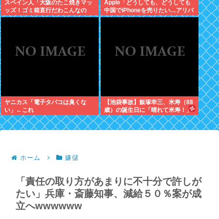
スペイン人「大阪のたこ焼きマッ
Apple「どうしても、どうしても
ッズ！ゴミ箱直行だわこんなの
中国でiPhoneを売りたい…アリバ
w」←大炎上してしまう
バさん提携しよ！」中国AI企業に
追い風
ヤニカス「電子タバコは臭くな
【池袋事故】飯塚幸三、米寿（88
い」←これ
歳）の誕生日に「晴れて米寿！」
「嬉しい」と日記に書いていた
ホーム
嫌儲
「責任の取り方があまりに不十分で許しが
たい」兵庫・斎藤知事、減給５０％案が成
立へwwwwww