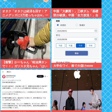
オタク「オタクは経済を回す！ア
中国「大豪雨！」三峡ダム「基礎
ニメグッズに3万使っちゃおw」一
部分破損」中国「全力放流！」台
般人「車に500万、家に3000万、
風13号「中国上陸予測」台風15号
観光して5万、交際費に5万」
「中国接近（画像」中国「台風同
時上陸！（穀物生産が壊滅危機」
→
【衝撃】かーちゃん「軽油満タン
大学生ワイ、株で大儲けwww
で！！」ガソスタ兄ちゃん「はい
(レギュラーの間違いだろな…)」
⇒結果ｗｗ