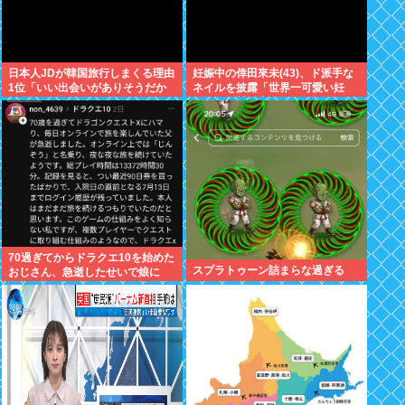
日本人JDが韓国旅行しまくる理由
妊娠中の倖田來未(43)、ド派手な
1位「いい出会いがありそうだか
ネイルを披露「世界一可愛い妊
ら」
婦」と称賛の声
70過ぎてからドラクエ10を始めた
スプラトゥーン詰まらな過ぎる
おじさん、急逝したせいで娘に
色々開示されてしまう