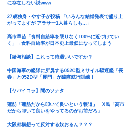
に存在しない説www
27歳独身・やす子が投稿 「いろんな結婚発表で盛り上
がってますが アラサー1人暮らしも…」
高市早苗「食料自給率を限りなく100%に近づけてい
く」→食料自給率が日本史上最低になってしまう
【給与相談】これって待遇いいですか？
中国海軍の艦隊に所属する052C型ミサイル駆逐艦「長
春」と052D型「厦門」が編隊航行訓練！
【ヤバイコラ】闇のソナタ
蓮舫「蓮舫だから叩いて良いという報道」 X民「高市
だから叩いて良いをやってるのがお前だろ」
大阪都構想って反対する奴おるん？？？