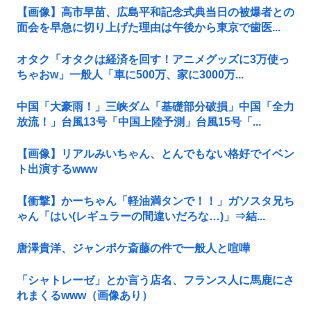
【画像】高市早苗、広島平和記念式典当日の被爆者との
面会を早急に切り上げた理由は午後から東京で歯医...
オタク「オタクは経済を回す！アニメグッズに3万使っ
ちゃおw」一般人「車に500万、家に3000万...
中国「大豪雨！」三峡ダム「基礎部分破損」中国「全力
放流！」台風13号「中国上陸予測」台風15号「...
【画像】リアルみいちゃん、とんでもない格好でイベン
ト出演するwww
【衝撃】かーちゃん「軽油満タンで！！」ガソスタ兄ち
ゃん「はい(レギュラーの間違いだろな…)」⇒結...
唐澤貴洋、ジャンポケ斎藤の件で一般人と喧嘩
「シャトレーゼ」とか言う店名、フランス人に馬鹿にさ
れまくるwww（画像あり）