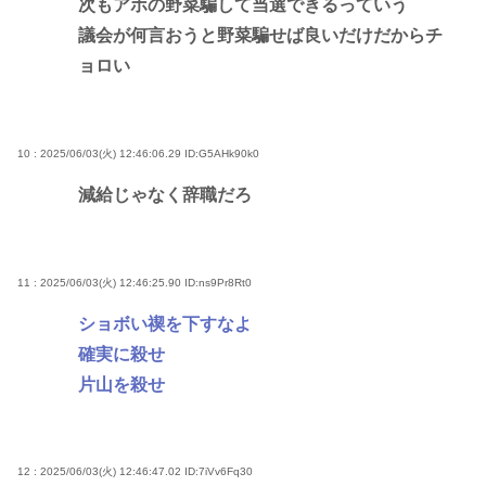
次もアホの野菜騙して当選できるっていう
議会が何言おうと野菜騙せば良いだけだからチ
ョロい
10 : 2025/06/03(火) 12:46:06.29
ID:G5AHk90k0
減給じゃなく辞職だろ
11 : 2025/06/03(火) 12:46:25.90
ID:ns9Pr8Rt0
ショボい禊を下すなよ
確実に殺せ
片山を殺せ
12 : 2025/06/03(火) 12:46:47.02
ID:7iVv6Fq30