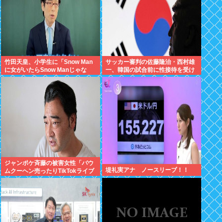
竹田天皇、小学生に「Snow Man
サッカー審判の佐藤隆治・西村雄
に女がいたらSnow Manじゃな
一、韓国の試合前に性接待を受け
い」で男系天皇を熱弁www
ていた疑惑浮上
ジャンポケ斉藤の被害女性「バウ
堤礼実アナ ノースリーブ！！
ムクーヘン売ったりTikTokライブ
しててムカついたから示談しなか
った」←これ