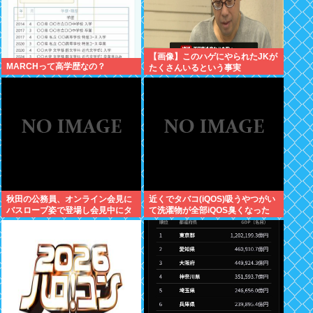
【画像】このハゲにやられたJKが
MARCHって高学歴なの？
たくさんいるという事実
秋田の公務員、オンライン会見に
近くでタバコ(iQOS)吸うやつがい
バスローブ姿で登場し会見中にタ
て洗濯物が全部iQOS臭くなった
バコを吸う←あのさあ！