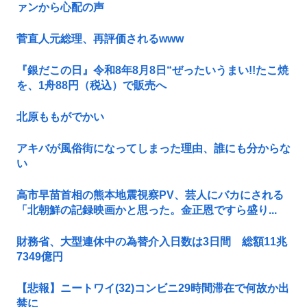
ァンから心配の声
菅直人元総理、再評価されるwww
『銀だこの日』令和8年8月8日“ぜったいうまい!!たこ焼
を、1舟88円（税込）で販売へ
北原ももがでかい
アキバが風俗街になってしまった理由、誰にも分からな
い
高市早苗首相の熊本地震視察PV、芸人にバカにされる
「北朝鮮の記録映画かと思った。金正恩ですら盛り...
財務省、大型連休中の為替介入日数は3日間 総額11兆
7349億円
【悲報】ニートワイ(32)コンビニ29時間滞在で何故か出
禁に