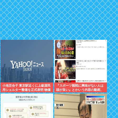
小池百合子 東京駅近くに上級国民
『スポーツ観戦に興味がない人は
用シェルター整備を正式表明 物価
頭が良い』とかいう内容の動画、
高なんて無視で血税ぶっこむ模様
何故か日本人に大受けしてバズり
支持したのはあなた達
まくるwww