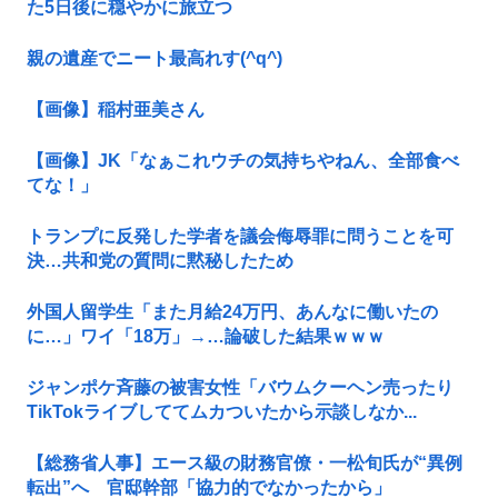
た5日後に穏やかに旅立つ
親の遺産でニート最高れす(^q^)
【画像】稲村亜美さん
【画像】JK「なぁこれウチの気持ちやねん、全部食べ
てな！」
トランプに反発した学者を議会侮辱罪に問うことを可
決…共和党の質問に黙秘したため
外国人留学生「また月給24万円、あんなに働いたの
に…」ワイ「18万」→…論破した結果ｗｗｗ
ジャンポケ斉藤の被害女性「バウムクーヘン売ったり
TikTokライブしててムカついたから示談しなか...
【総務省人事】エース級の財務官僚・一松旬氏が“異例
転出”へ 官邸幹部「協力的でなかったから」