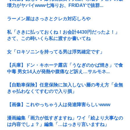
壊力がヤバイwww七海りお、FRIDAYで抜群...
ラーメン屋はさっさとクレカ対応しろや
私「さきに払っておくね！お会計4430円だったよ！」
さて、この時いくら私に渡すか書いてね
女「ロキソニンを持ってる男は浮気確定です」
【兵庫】ドン・キホーテ露店「うなぎのかば焼き」で食
中毒 男女14人が発熱や腹痛など訴え…サルモネ...
【自動車保険】任意保険に加入しない層の考え方「金無
きゃ払わなくてすむので入り損」
【画像】これやっちゃう人は発達障害らしいwww
漫画編集「画力が低すぎますね」ワイ「絵より大事なの
は内容でしょ？」編集「…はっきり言いますね」