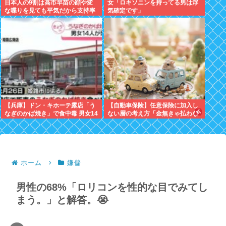
日本人の9割は高市早苗の顔や変
女「ロキソニンを持ってる男は浮
な喋りを見ても平気だから支持率
気確定です」
9割。学校の美術科と音楽科はし
っかりして！
【兵庫】ドン・キホーテ露店「う
【自動車保険】任意保険に加入し
なぎのかば焼き」で食中毒 男女14
ない層の考え方「金無きゃ払わな
人が発熱や腹痛など訴え…サルモ
くてすむので入り損」
ネラ属の菌検出
ホーム
嫌儲
男性の68%「ロリコンを性的な目でみてし
まう。」と解答。😭