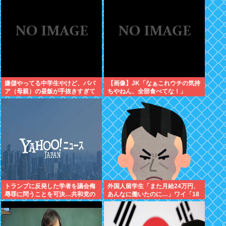
嫌儲やってる中学生やけど、ババ
【画像】JK「なぁこれウチの気持
ア（母親）の昼飯が手抜きすぎて
ちやねん、全部食べてな！」
キレそう
トランプに反発した学者を議会侮
外国人留学生「また月給24万円、
辱罪に問うことを可決…共和党の
あんなに働いたのに…」ワイ「18
質問に黙秘したため
万」→…論破した結果ｗｗｗ