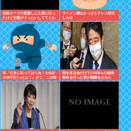
在留カードの更新しに入管に行っ
ラーメン屋はさっさとクレカ対応
たけど父親がぐったいしててこわ
しろや
い要介護3
私「さきに払っておくね！お会計
桜を見る会だけで118回もの虚偽
4430円だったよ！」さて、この時
答弁を行った男が国葬をされた
いくら私に渡すか書いてね
国、日本。果たしてこの国に未来
はあるのか？