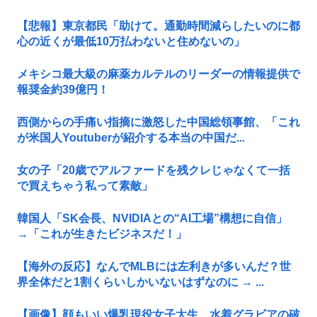
【悲報】東京都民「助けて。通勤時間減らしたいのに都
心の近くが最低10万払わないと住めないの」
メキシコ最大級の麻薬カルテルのリーダーの情報提供で
報奨金約39億円！
西側からの手痛い指摘に激怒した中国総領事館、「これ
が米国人Youtuberが紹介する本当の中国だ...
女の子「20歳でアルファードを残クレじゃなくて一括
で買えちゃう私って素敵」
韓国人「SK会長、NVIDIAとの“AI工場”構想に自信」
→「これが生きたビジネスだ！」
【海外の反応】なんでMLBには左利きが多いんだ？世
界全体だと1割くらいしかいないはずなのに → ...
【画像】顔もいい爆乳現役女子大生、水着グラビアの破