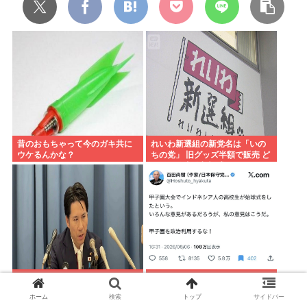
昔のおもちゃって今のガキ共に
れいわ新選組の新党名は「いの
ウケるんかな？
ちの党」 旧グッズ半額で販売 ど
うなる秘書給与疑惑
埼玉県戸田市議の河合ゆうすけ
百田尚樹議員「甲子園を政治利
氏、2027年8月の埼玉県知事選
用するな！」インドネシア人高
ホーム
検索
トップ
サイドバー
への立候補を表明
校生の始球式に苦言www