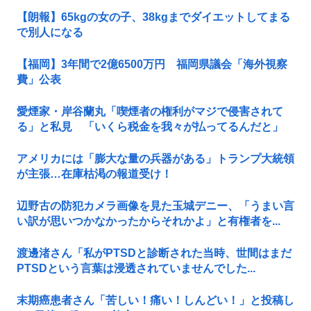
【朗報】65kgの女の子、38kgまでダイエットしてまる
で別人になる
【福岡】3年間で2億6500万円 福岡県議会「海外視察
費」公表
愛煙家・岸谷蘭丸「喫煙者の権利がマジで侵害されて
る」と私見 「いくら税金を我々が払ってるんだと」
アメリカには「膨大な量の兵器がある」トランプ大統領
が主張…在庫枯渇の報道受け！
辺野古の防犯カメラ画像を見た玉城デニー、「うまい言
い訳が思いつかなかったからそれかよ」と有権者を...
渡邊渚さん「私がPTSDと診断された当時、世間はまだ
PTSDという言葉は浸透されていませんでした...
末期癌患者さん「苦しい！痛い！しんどい！」と投稿し