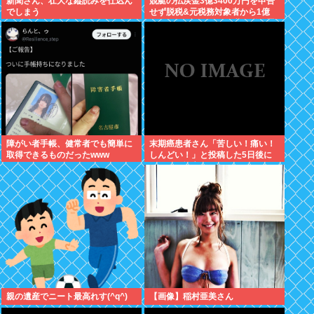
新聞さん、壮大な縦読みを仕込ん
競艇の払戻金3億3400万円を申告
でしまう
せず脱税&元税務対象者から1億
5000万円騙し取ったZ世代税務署
員を懲戒免職
障がい者手帳、健常者でも簡単に
末期癌患者さん「苦しい！痛い！
取得できるものだったwww
しんどい！」と投稿した5日後に
穏やかに旅立つ
親の遺産でニート最高れす(^q^)
【画像】稲村亜美さん