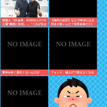
韓国人「SK会長、NVIDIAとの“AI
【海外の反応】なんでMLBには左
工場”構想に自信」→「これが生き
利きが多いんだ？世界全体だと1
たビジネスだ！」
割くらいしかいないはずなのに →
「左ピッチャーは貴重だからな」
「内野では不利だけど基本左利き
のほうが重宝される傾向にはある
と思う」
夏休み全く面白くないんだが
フォント、値上げで使えなくなる