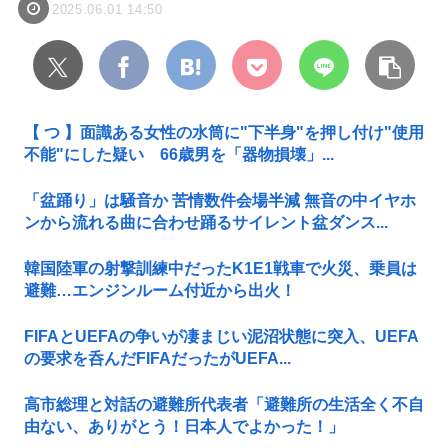
2025.06.01 14:50
【 つ 】面識ある女性の水筒に"下半身"を押し付け"使用
不能"にした疑い 66歳男を「器物損壊」...
「盆踊り」は騒音か 苦情数件会場半減 無音の中イヤホ
ンから流れる曲に合わせ踊るサイレント盆ダンス...
韓国陸軍の射撃訓練中だったK1E1戦車で火災、乗員は
避難…エンジンルーム付近から出火！
FIFAとUEFAの争いが凄まじい泥沼状態に突入、UEFA
の要求を呑んだFIFAだったがUEFA...
高市総理と対話の避難所代表者「避難所の生活全く不自
由ない、ありがとう！日本人でよかった！」