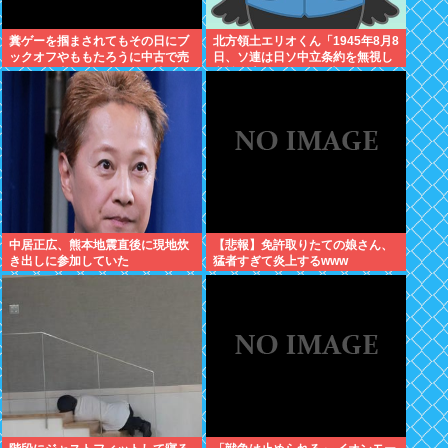
糞ゲーを掴まされてもその日にブ
北方領土エリオくん「1945年8月8
ックオフやももたろうに中古で売
日、ソ連は日ソ中立条約を無視し
りつける事ができなくなる時代に
宣戦布告、翌9日に日本への侵攻
突入
を開始したぜ！」
中居正広、熊本地震直後に現地炊
【悲報】免許取りたての娘さん、
き出しに参加していた
猛者すぎて炎上するwww