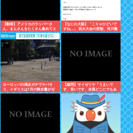
【動画】アメリカのラッパーさ
【なにわ大阪】「こりゃひどいで
ん、まんさんをたくさん集めてエ
すね…」 花火大会の翌朝、河川敷
チエチダンスを全裸で踊るMVを撮
に広がっていた衝撃の光景
ってしまう❤
ヨーロッパの渇水ガチでヤバそ
【疑問】サイゼリヤ「うまいで
う、イギリスは7月の降水量がゼ
す、安いです、全国どこにでもあ
ロに 専門家「今年は過去最悪の不
ります」←こいつの弱点
作になる可能性」