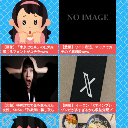
【画像】「東京ばな奈」の狂気を
【悲報】ワイド底辺、マックでガ
感じるフォントがコチラwww
チのド底辺飯www
【悲報】特殊詐欺で金を取られた
【朗報】 イーロン「Xでインプレ
女性、SNSの「詐欺師に騙し取ら
ゾンビが多すぎるから収益分配プ
れたお金、取り戻せます」」に釣
ログラムやめるわ」
られさらに240万円失うwww