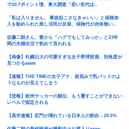
で20.7ポイント増、東大調査「若い世代ほ...
「私は入りません、 事故起こさなきゃいい」と保険加
入を勧められた推し活民が反発、保険代が勿体無い...
佐藤二朗さん、妻から「ハグでもしてみっか」と33年
間の夫婦生活で初めて言われる
【画像】札幌日大の可愛すぎる女子野球部員、別角度が
見つかるwww
【速報】THE TIMEの女子アナ、前屈みで乳パッドのよ
うなものが見えてしまう
【悲報】欧州サッカーの順位、もう覆すことができない
レベルで固定される
【高市速報】肛門が壊れている日本人の割合→29.5%
佐藤二朗の新作映画が撮影中止お蔵入りwww