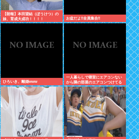
【朗報】本田望結（ぼうけつ）の
お盆だよ‼全員集合‼
妹、育成大成功！！！！
一人暮らしで寝室にエアコンない
ひろいき、離婚www
から隣の部屋のエアコンつけてる