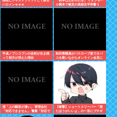
階段にジャストフィットして寝る
「戦争は止められる」 イオンモー
ハロメンｗｗｗ
ル熊本で被災の高校生平和誓う
平成ノブシコブシの吉村が生き残
秋田県職員がバスローブ姿でタバ
って相方が消えた理由
コを吸いながらオンライン会見に
どこのお貴族様だよw
僕「上の騒音が凄い」 管理会社
【衝撃】ショートスリーパー「寝
「対応できません」 警察「対応で
たほうがいいよ」の一言にブチギ
きません」
レwww(※動画あり)