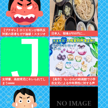
【ブチギレ】ホリエモンが移民反
日本人、朝食が550円に…
対派の若者をガチ論破！スタジオ
が凍りついた瞬間がヤバすぎる…
女球審、高校球児にキレられてし
【高市】 ちいかわの映画館で小学
まうwww
生女児による中年男性に対する声
かけが発生 映画特典をおねだり