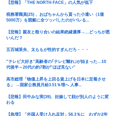
【悲報】「THE NORTH FACE」の人気が低下
税務署職員(25) 、おばちゃんから貰った小遣い（1億
5000万）を競艇に全ツッパしたのがバレる...
【悲報】親友と殴り合いの結果絶縁濃厚→…どっちが悪
いんだ？
五百城茉央、太ももが性的すぎんだろ・・・
"テレビ大好き"高齢者の｢テレビ離れ｣が始まった…10
代後半～20代の約7割が"ほぼ見ない"
高市総理「物価上昇を上回る賃上げを日本に定着させ
る」 →国家公務員月給3.51％増へ 人事...
【悲報】田中みな実(39)、妊娠して顔が別人のように変
わる
【急増】「外国人受け入れ反対」56.3％に わずか2年