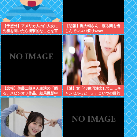
【予想外】アメリカ人の白人女に
【悲報】堀大輔さん、寝る間も惜
先祖を聞いたら衝撃的なことを言
しんでレスバ祭りwww
い出した
【悲報】佐藤二朗さん主演の「踊
【謎】女「43億円注文して……キ
る」スピンオフ作品、結局撮影中
ャンセルっと！」←こいつの目的
止が決定www
ｗ