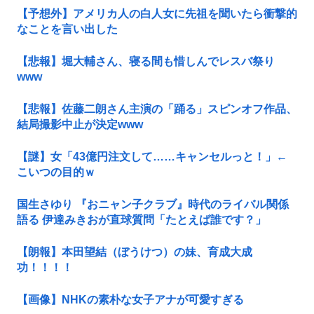
【予想外】アメリカ人の白人女に先祖を聞いたら衝撃的
なことを言い出した
【悲報】堀大輔さん、寝る間も惜しんでレスバ祭り
www
【悲報】佐藤二朗さん主演の「踊る」スピンオフ作品、
結局撮影中止が決定www
【謎】女「43億円注文して……キャンセルっと！」←
こいつの目的ｗ
国生さゆり 『おニャン子クラブ』時代のライバル関係
語る 伊達みきおが直球質問「たとえば誰です？」
【朗報】本田望結（ぼうけつ）の妹、育成大成
功！！！！
【画像】NHKの素朴な女子アナが可愛すぎる