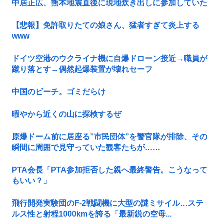
中居正広、熊本地震直後に現地炊き出しに参加していた
【悲報】免許取りたての娘さん、猛者すぎて炎上する
www
ドイツ空港のウクライナ機に自爆ドローン接近→職員が
蹴り落とす→偶然起爆装置が壊れセーフ
中国のビーチ。ゴミだらけ
暇やから近くの山に探検するぜ
原爆ドーム前に居座る”市民団体”を警官隊が排除、その
瞬間に周囲で見守っていた観客たちが……
PTA会長「PTA参加拒否した親へ最終警告。こうなって
もいい？」
飛行開発実験団のF-2戦闘機に大型の謎ミサイル…ステ
ルス性と射程1000kmを誇る「最新鋭の空母...