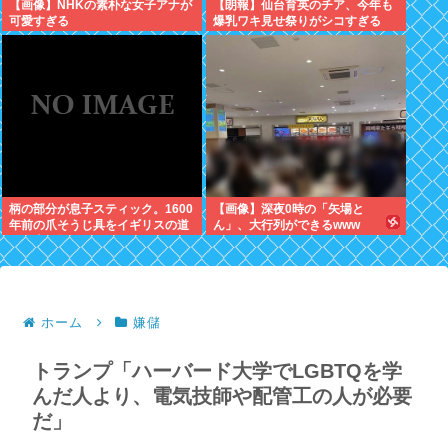
【画像】NHKの素朴な女子アナが
【朗報】仙台育英のチア、今年も
可愛すぎる
爆乳ワキ見せ祭りがシコすぎる
柄の部分が息子スティック。1600
【画像】深夜0時の「矢場と
年前の爪そうじ具をイギリスの道
ん」、大行列ができるwww
路工事現場で発見
ホーム
嫌儲
トランプ「ハーバード大学でLGBTQを学
んだ人より、電気技師や配管工の人が必要
だ」