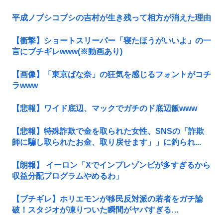
平成ノブシコブシの吉村が生き残って相方が消えた理由
【衝撃】ショートスリーパー「寝たほうがいいよ」の一
言にブチギレwww(※動画あり)
【画像】「東京ばな奈」の狂気を感じるフォントがコチ
ラwww
【悲報】ワイド底辺、マックでガチのド底辺飯www
【悲報】特殊詐欺で金を取られた女性、SNSの「詐欺
師に騙し取られたお金、取り戻せます」」に釣られ...
【朗報】 イーロン「Xでインプレゾンビが多すぎるから
収益分配プログラムやめるわ」
【ブチギレ】ホリエモンが移民反対派の若者をガチ論
破！スタジオが凍りついた瞬間がヤバすぎる…