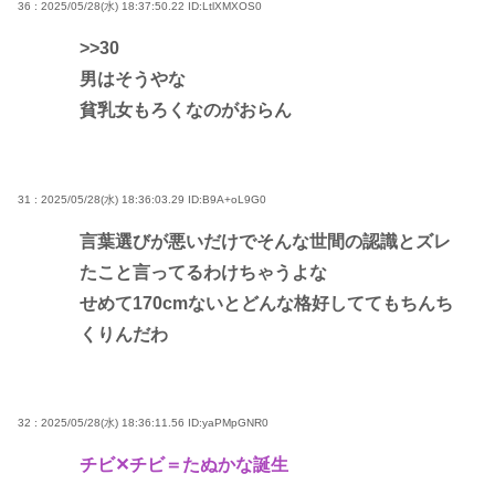
36 : 2025/05/28(水) 18:37:50.22
ID:LtlXMXOS0
>>30
男はそうやな
貧乳女もろくなのがおらん
31 : 2025/05/28(水) 18:36:03.29
ID:B9A+oL9G0
言葉選びが悪いだけでそんな世間の認識とズレ
たこと言ってるわけちゃうよな
せめて170cmないとどんな格好しててもちんち
くりんだわ
32 : 2025/05/28(水) 18:36:11.56
ID:yaPMpGNR0
チビ✕チビ＝たぬかな誕生