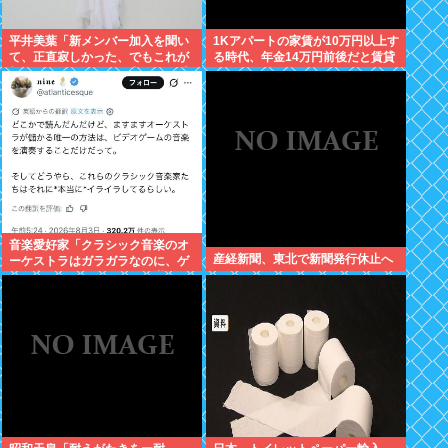
平井美葉「新メンバー加入を聞い
1Kアパートの家賃が10万円以上す
て、正直寂しかった、でもこれが
る時代、年金14万円前後だと賃貸
新しいビヨなんだと、寂しさを受
の人は無理じゃね？
け止めるこ
音楽愛好家「クラシック音楽のオ
産経新聞、東北で新聞発行休止へ
ーケストラはガラガラなのに、ゲ
ーム音楽のオーケストラは満員…
本当にイライラする」