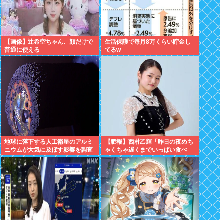
【画像】辻希空ちゃん、顔だけで
生活保護で毎月8万くらい貯金し
普通に使える
てるw
地球に落下する人工衛星のアルミ
【肥報】西村乙輝「昨日の夜めち
ニウムが大気に及ぼす影響を調査
ゃくちゃ遅くまでいっぱい食べ
た。今日もいっぱい食べてやる」