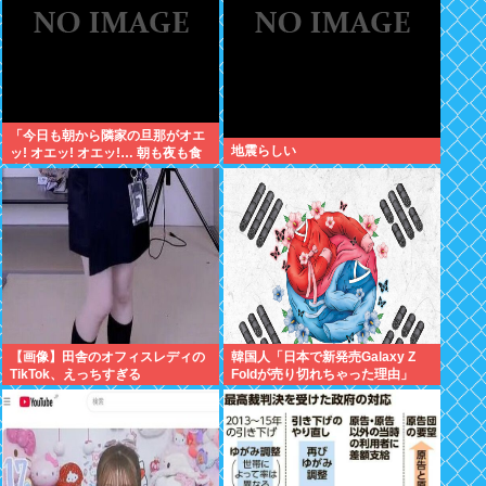
「今日も朝から隣家の旦那がオエ
地震らしい
ッ! オエッ! オエッ!… 朝も夜も食
事中もかなりえづきの音がして不
愉快な1日が始まります…」
【画像】田舎のオフィスレディの
韓国人「日本で新発売Galaxy Z
TikTok、えっちすぎる
Foldが売り切れちゃった理由」