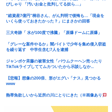
ぴしゃり 「汚いお金と批判してる奴ら…」
“総資産7億円”桐谷さん、がん判明で後悔も…「現金を
いくら使っておきたかった？」にまさかの回答
三大奇跡「 水が100度で沸騰」「原爆ドームに原爆」
「グレーな案件やるか」闇バイトで少年を集め侵入窃盗
を繰り返す 中学生含む7人を逮捕
ジャンポケ斉藤の被害女性「バウムクーヘン売ったり
TikTokライブしててムカついたから示談しなか...
【悲報】想像の200倍、形がエグい「ナス」見つかる
www
熱帯魚欲しいから近所の川にとりにきた（※画像あり）