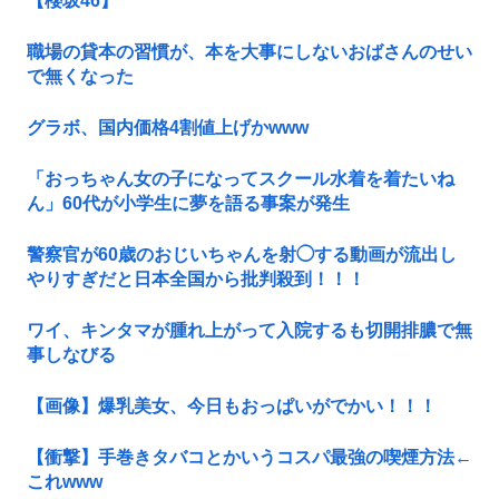
【櫻坂46】
職場の貸本の習慣が、本を大事にしないおばさんのせい
で無くなった
グラボ、国内価格4割値上げかwww
「おっちゃん女の子になってスクール水着を着たいね
ん」60代が小学生に夢を語る事案が発生
警察官が60歳のおじいちゃんを射◯する動画が流出し
やりすぎだと日本全国から批判殺到！！！
ワイ、キンタマが腫れ上がって入院するも切開排膿で無
事しなびる
【画像】爆乳美女、今日もおっぱいがでかい！！！
【衝撃】手巻きタバコとかいうコスパ最強の喫煙方法←
これwww