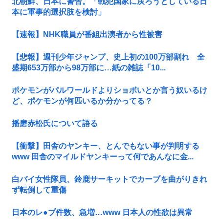
北朝鮮、日本に警告。「戦犯国家に戻ろうとしている日
本に軍事的選択肢を検討」
【速報】NHK職員が番組出演者から性被害
【悲報】週刊少年ジャンプ、史上初の100万部割れ 全
盛期653万部から98万部に…紙の雑誌「10...
ポケモンがパルワールドよりショボいとか言う奴いるけ
ど、ポケモンが何匹いるか分かってる？
播磨赤松氏について語る
【衝撃】田舎のヤンキー、とんでもない事が判明する
www 田舎のマイルドヤンキーって何であんなに金...
白バイ女性隊員、鈴鹿サーキットでカーブを曲がりきれ
ず転倒して重傷
日本のレ●プ件数、急増…www 日本人の性欲は異常