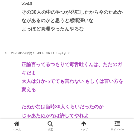
>>40
その30人の中のやつが発狂したから今のたぬか
ながあるのかと思うと感慨深いな
よっぽど真理やったんやろな
45 : 2025/05/28(水) 18:43:45.36
ID:F3wpCjTb0
正論言ってるつもりで毒舌吐くんは、ただのガ
キだよ
大人は分かってても言わない もしくは言い方を
変える
たぬかなは当時30人くらいだったのか
じゃあたぬかなは許してやれよ
ホーム
検索
トップ
サイドバー