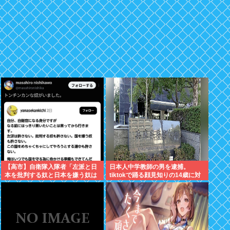
【高市】自衛隊入隊者「左派と日
日本人中学教師の男を逮捕。
本を批判する奴と日本を嫌う奴は
tiktokで踊る顔見知りの14歳に対
許さない。俺はいつでも国守る為
し「全部見えるように。下も見せ
に命かける準備出来てんだわ」
ていいねんで」とコメント