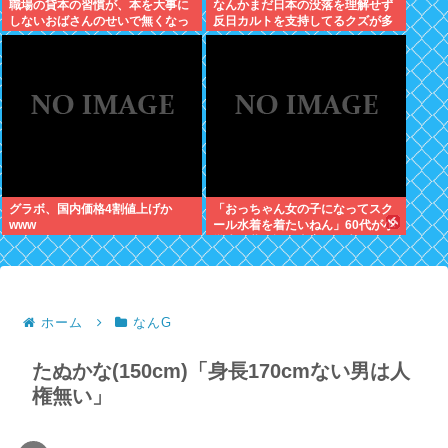
職場の貸本の習慣が、本を大事に
なんかまだ日本の没落を理解せず
しないおばさんのせいで無くなっ
反日カルトを支持してるクズが多
た
いんだけどなんだお前ら
グラボ、国内価格4割値上げか
「おっちゃん女の子になってスク
www
ール水着を着たいねん」60代が小
学生に夢を語る事案が発生
ホーム
なんG
たぬかな(150cm)「身長170cmない男は人
権無い」