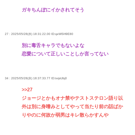
ガキちんぽにイかされてそう
27 : 2025/05/28(水) 18:31:22.00
ID:qeWSH9E80
別に毒舌キャラでもないよな
恋愛について正しいことしか言ってない
34 : 2025/05/28(水) 18:37:33.77
ID:txrjsUbj0
>>27
ジョージとかもオナ禁やテストステロン語り以
外は別に身嗜みとしてやって当たり前の話ばか
りやのに何故か弱男はキレ散らかすんや