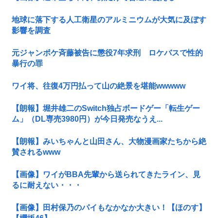
地球に落下する人工衛星のアルミニウムが大気に及ぼす
影響を調査
元ジャンポケ斉藤被告に懲役7年求刑 ロケバスで性的
暴行の罪
ワイ将、往復4万円払って山の絶景を堪能wwwww
【朗報】堀井雄二のSwitch独占ボードゲー「転生ゲー
ム」（DL専売3980円）が今日発売なうえ...
【朗報】みいちゃんと山田さん、大物漫画家たちから絶
賛されるwww
【画像】ワイがBBA先輩から送られてきたライン、見
るに耐えない・・・
【画像】田村保乃のパイもなかなか大きい！【ほのす】