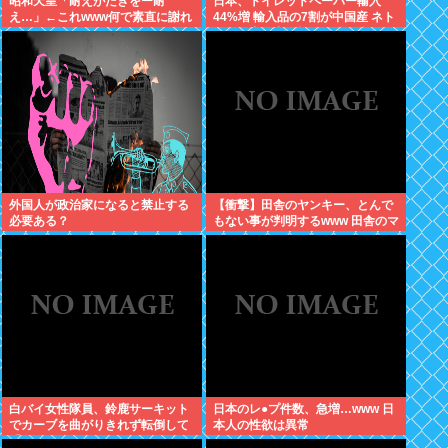
昭和天皇「耐えがたきをー耐
日本、トイレットペーパー輸入
え…」←これwww何で素直に謝れ
44%増 輸入品の7割が中国産 ネト
ねーの？？！？
ウヨ、中国産を拒否し咽び泣きな
がら素手で尻を拭く
外国人が政治家になると禁止する
【衝撃】田舎のヤンキー、とんで
必要ある？
もない事が判明するwww 田舎のマ
イルドヤンキーって何であんなに
金あるの？もしかして…
白バイ女性隊員、鈴鹿サーキット
日本のレ●プ件数、急増…www 日
でカーブを曲がりきれず転倒して
本人の性欲は異常
重傷