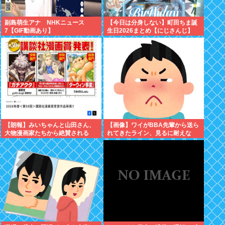
副島萌生アナ NHKニュース
【今日は分身しない】町田ちま誕
7【GIF動画あり】
生日2026まとめ【にじさんじ】
【朗報】みいちゃんと山田さん、
【画像】ワイがBBA先輩から送ら
大物漫画家たちから絶賛される
れてきたライン、見るに耐えな
www
い・・・