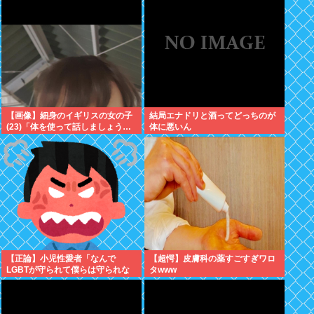
【画像】細身のイギリスの女の子
結局エナドリと酒ってどっちのが
(23)「体を使って話しましょう…
体に悪いん
【正論】小児性愛者「なんで
【超愕】皮膚科の薬すごすぎワロ
LGBTが守られて僕らは守られな
タwww
いんだああああ」←いや犯罪だか
らやん