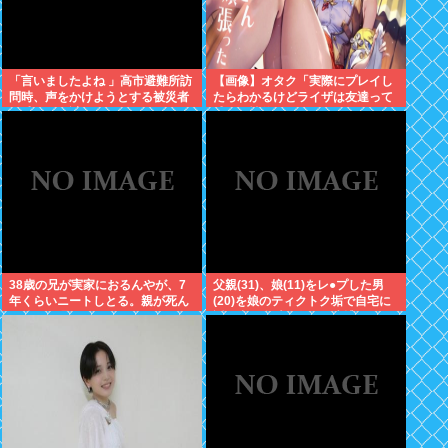
「言いましたよね 」高市避難所訪
【画像】オタク「実際にプレイし
問時、声をかけようとする被災者
たらわかるけどライザは友達って
を威圧する謎のハゲガードマンが
感じで性的な目では見れないw」
発生
←これ
38歳の兄が実家におるんやが、7
父親(31)、娘(11)をレ●プした男
年くらいニートしとる。親が死ん
(20)を娘のティクトク垢で自宅に
だ後の処理どうしよう
誘い出し自助 2人とも逮捕