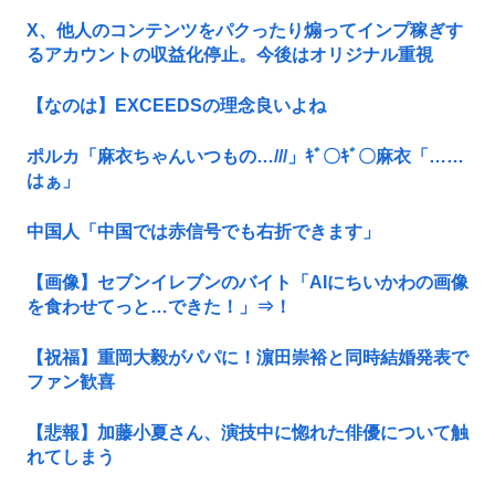
X、他人のコンテンツをパクったり煽ってインプ稼ぎす
るアカウントの収益化停止。今後はオリジナル重視
【なのは】EXCEEDSの理念良いよね
ポルカ「麻衣ちゃんいつもの…///」ｷﾞ〇ｷﾞ〇麻衣「……
はぁ」
中国人「中国では赤信号でも右折できます」
【画像】セブンイレブンのバイト「AIにちいかわの画像
を食わせてっと…できた！」⇒！
【祝福】重岡大毅がパパに！濵田崇裕と同時結婚発表で
ファン歓喜
【悲報】加藤小夏さん、演技中に惚れた俳優について触
れてしまう