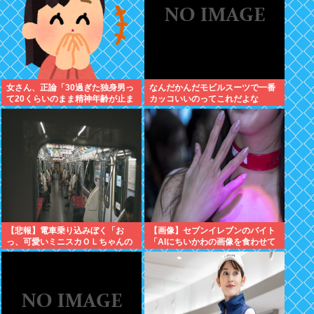
女さん、正論「30過ぎた独身男っ
なんだかんだモビルスーツで一番
て20くらいのまま精神年齢が止ま
カッコいいのってこれだよな
っていて気持ち悪い」話題にwww
【悲報】電車乗り込みぼく「お
【画像】セブンイレブンのバイト
っ、可愛いミニスカＯＬちゃんの
「AIにちいかわの画像を食わせて
隣あいてんじゃん！座ったろ！」
っと…できた！」⇒！
⇒！