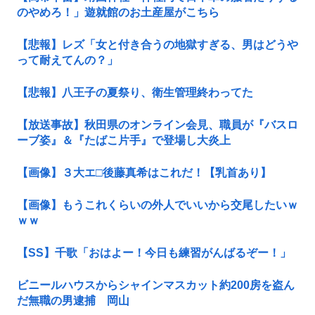
のやめろ！」遊就館のお土産屋がこちら
【悲報】レズ「女と付き合うの地獄すぎる、男はどうや
って耐えてんの？」
【悲報】八王子の夏祭り、衛生管理終わってた
【放送事故】秋田県のオンライン会見、職員が『バスロ
ーブ姿』＆『たばこ片手』で登場し大炎上
【画像】３大エ□後藤真希はこれだ！【乳首あり】
【画像】もうこれくらいの外人でいいから交尾したいｗ
ｗｗ
【SS】千歌「おはよー！今日も練習がんばるぞー！」
ビニールハウスからシャインマスカット約200房を盗ん
だ無職の男逮捕 岡山