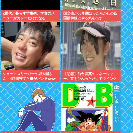
Z世代が暮らす学生寮、学食のメ
国交省が53年間ほったらかしの四
ニューがカレーだけになる
国新幹線にやる気を出す
ショートスリーパーの堀大輔さ
【悲報】仙台育英のマネージャ
ん、4時間寝てた事がバレるwww
ー、首をひねっただけでウインク
したことにされてしまうｗｗｗ