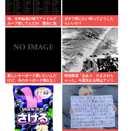
俺、今年結成の地下アイドルグ
ガチで死にたい時ってどうした
ループ推してんだが、競合に負
らいいの？
けてる。
新しいキーボード買いたいんだ
特攻隊員「ああァ、だまされち
けど、今のキーボード壊れなく
ゃった。今度生れる時はアメリ
て買う理由が見つからない
カへ生れるぞ」