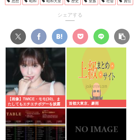
思想
昭和
昭和天皇
歴史
皇族
社会
責任
シェアする
【画像】TWICE・モモ(30)、ま
首都大東京、豪雨
たしてもエチエチボデーを披露
www