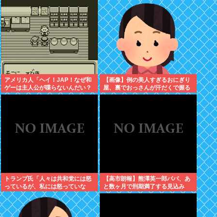
アメリカ人「ヘイ！JAP！なぜ和
【画像】例の美人すぎるおにぎり
ゲーは主人公が喋らないんだい？
屋、裏でおっさんが汗だくで握る
異様だよ？」
超ド級の共同作業だったwww
トランプ氏「人々は共和党には怒
【高市朗報】熊澤英一郎パパ、あ
っているが、私には怒っていな
と数ヶ月で刑期満了する見込み
い」