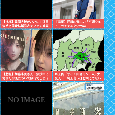
【祝福】重岡大毅がパパに！濵田
【悲報】洋服の青山の「空調ウェ
崇裕と同時結婚発表でファン歓喜
ア」ガチでエグいwww
【悲報】加藤小夏さん、演技中に
埼玉俺「オイ！田舎モン！w」大
惚れた俳優について触れてしまう
阪人「…埼玉言うほど栄えてない
やん」俺「でも、西やんw」