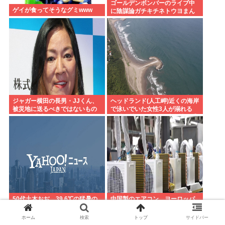
ゴールデンボンバーのライブ中
ゲイが食ってそうなグミwww
に陰謀論ガチキチネトウヨまん
さんが乱入www
ジャガー横田の長男・JJくん、
ヘッドランド(人工岬)近くの海岸
被災地に送るべきではないもの
で泳いでいた女性3人が溺れる
とは？ 「千羽鶴… めちゃくちゃ
23歳女性が死亡、24歳女性が重
迷惑らしい」
体
50代土木おぢ、39.6℃の猛暑の
中国製のエアコン、ヨーロッパ
中で作業→熱中症疑いで死亡…
でバカ売れ
ホーム
検索
トップ
サイドバー