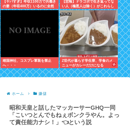
【ヤバすぎ】年収1100万で共働き
【悲報】ドラゴボで生き返ってな
の妻（年収400万）いるのに全然
い人（極悪人は除く）がこれらし
豪華な暮らしできない現実辛すぎ
いwww
ワロタwww
靖国神社、コスプレ軍装を禁止
Z世代が暮らす学生寮、学食のメ
へ・・・
ニューがカレーだけになる
ホーム
嫌儲
昭和天皇と話したマッカーサーGHQ一同
「こいつとんでもねぇボンクラやん。よっ
て責任能力ナシ！」👈という説