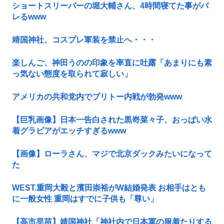
ショートスリーパーの堀大輔さん、4時間寝てた事がバ
レるwww
靖国神社、コスプレ軍装を禁止へ・・・
楽しんご、神田うのの印象を率直に吐露「あまりにも素
っ気ない態度を取られて寂しい」
アメリカの共和党内でブリトー内戦が勃発www
【巨乳画像】日本一告白された黒嵜菜々子、おっぱい水
着グラビアがエッチすぎるwww
【画像】ローラさん、マジで北京ダックみたいになって
た
WEST.重岡大毅と濱田崇裕がW結婚発表 お相手はとも
に一般女性 重岡はすでに子供も「尊い」
【高市早苗】靖国神社「神社内で日本軍の服着たりする