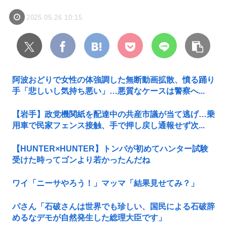
2025.05.26 10:15
阿波おどりで女性の体強調した無断動画拡散、憤る踊り
手「悲しいし気持ち悪い」…悪質なケースは警察へ...
【岩手】政党機関紙を配達中の共産市議が当て逃げ…乗
用車で民家フェンス接触、手で押し戻し通報せず次...
【HUNTER×HUNTER】トンパが初めてハンター試験
受けた時ってゴンより若かったんだね
ワイ「ニーサやろう！」マッマ「結果見せてみ？」
パさん「石破さんは世界でも珍しい、国民による石破辞
めるなデモが自然発生した総理大臣です」