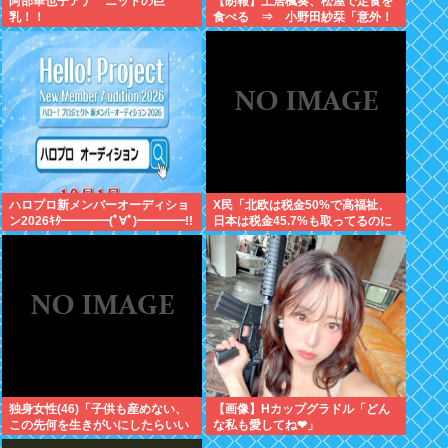
阿部華也子アナ ニットの巨
【朗報】土居楓奏、松屋で定食を
乳！！
食べる ⇒ 小野田紗栞「意外！
親近感持った」
ハロプロ新メンバーオーディショ
X民「北欧は税金50%で高福祉、
ン2026ｷﾀ━━━━(ﾟ∀ﾟ)━━━━!!
日本は税金45.7%も取ってるのに
低福祉、おかしいよ」 11万いいね
独身女性(46)「子供も産めない、
【画像】Hカップグラドル「どん
この先何を生きがいにしたらいい
な私も愛してね❤」
の？」