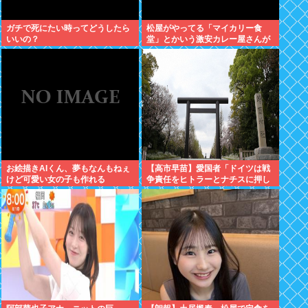
ガチで死にたい時ってどうしたら
松屋がやってる「マイカリー食
いいの？
堂」とかいう激安カレー屋さんが
こちらwww
お絵描きAIくん、夢もなんもねぇ
【高市早苗】愛国者「ドイツは戦
けど可愛い女の子も作れる
争責任をヒトラーとナチスに押し
付けたくせに日本を批判しゅりゅ
なぁぁぁぁぁ！」