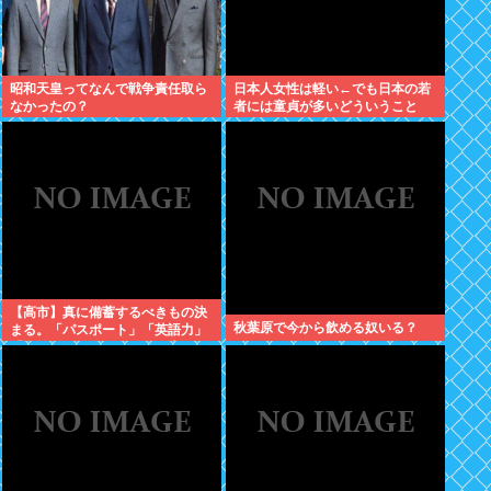
昭和天皇ってなんで戦争責任取ら
日本人女性は軽い←でも日本の若
なかったの？
者には童貞が多いどういうこと
や？
【高市】真に備蓄するべきもの決
秋葉原で今から飲める奴いる？
まる。「パスポート」「英語力」
「海外からアクセスして日本円を
海外送金出来るネットバンク」