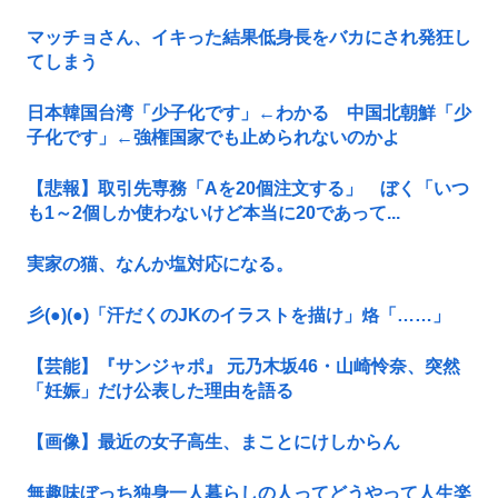
マッチョさん、イキった結果低身長をバカにされ発狂し
てしまう
日本韓国台湾「少子化です」←わかる 中国北朝鮮「少
子化です」←強権国家でも止められないのかよ
【悲報】取引先専務「Aを20個注文する」 ぼく「いつ
も1～2個しか使わないけど本当に20であって...
実家の猫、なんか塩対応になる。
彡(●)(●)「汗だくのJKのイラストを描け」烙「……」
【芸能】『サンジャポ』 元乃木坂46・山崎怜奈、突然
「妊娠」だけ公表した理由を語る
【画像】最近の女子高生、まことにけしからん
無趣味ぼっち独身一人暮らしの人ってどうやって人生楽