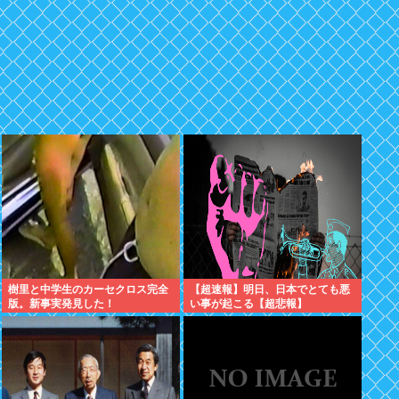
樹里と中学生のカーセクロス完全
【超速報】明日、日本でとても悪
版。新事実発見した！
い事が起こる【超悲報】