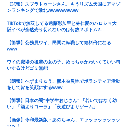
【悲報】スプラトゥーンさん、もうリズム天国にアマゾ
ンランキングで敗北wwwwwwwww
TikTokで無双してる遠藤彩加里と林仁愛のハロショ大
阪イベが全然売り切れないのは何故？ボトム2...
【衝撃】公務員ワイ、民間に転職して給料倍になる
www
ワイの職場の後輩の女の子、めっちゃかわいくていい匂
いするけどゴミ無能
【朗報】へずまりゅう、熊本被災地でボランティア活動
をして皆を笑顔にするwww
【衝撃】日本の闇“中学生おじさん” 「若いではなく幼
い」「酒よりコーラ」「夜遊びよりゲーム」
【画像】令和最新版・あのちゃん、エッッッッッッッッ
ッッ！