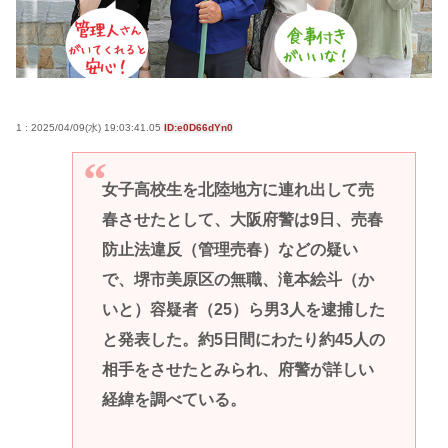
1 : 2025/04/09(水) 19:03:41.05
ID:e0D66dYn0
女子高校生を北陸地方に連れ出して売
春させたとして、大阪府警は9日、売春
防止法違反（管理売春）などの疑い
で、堺市美原区の無職、滝本絵斗（か
いと）容疑者（25）ら男3人を逮捕した
と発表した。約5日間にわたり約45人の
相手をさせたとみられ、府警が詳しい
経緯を調べている。