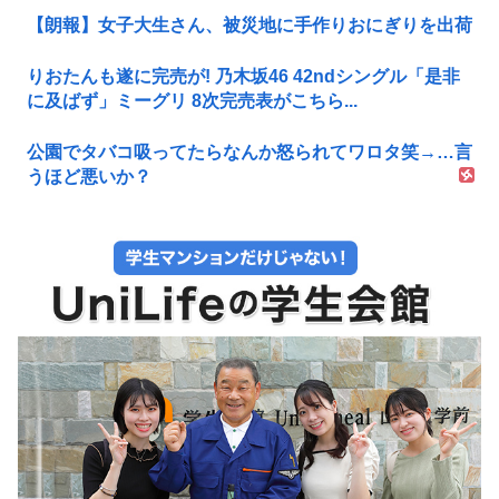
【朗報】女子大生さん、被災地に手作りおにぎりを出荷
りおたんも遂に完売が! 乃木坂46 42ndシングル「是非
に及ばず」ミーグリ 8次完売表がこちら...
公園でタバコ吸ってたらなんか怒られてワロタ笑→…言
うほど悪いか？