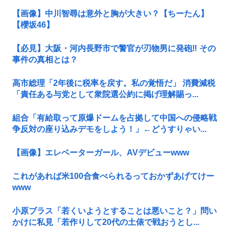
【画像】中川智尋は意外と胸が大きい？【ちーたん】
【櫻坂46】
【必見】大阪・河内長野市で警官が刃物男に発砲‼ その
事件の真相とは？
高市総理「2年後に税率を戻す。私の覚悟だ」 消費減税
「責任ある与党として衆院選公約に掲げ理解賜っ...
組合「有給取って原爆ドームを占拠して中国への侵略戦
争反対の座り込みデモをしよう！」←どうすりゃい...
【画像】エレベーターガール、AVデビューwww
これがあれば米100合食べられるっておかずあげてけー
www
小原ブラス「若くいようとすることは悪いこと？」問い
かけに私見「若作りして20代の土俵で戦おうとし...