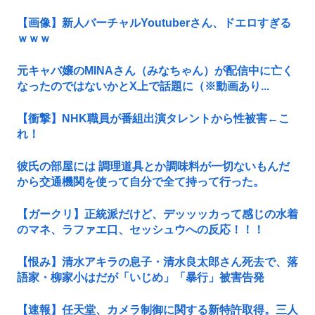
【画像】新人バーチャルYoutuberさん、ドエロすぎる
ｗｗｗ
元キャバ嬢のMINAさん（みなちゃん）が配信中に亡く
なったのではないかとX上で話題に（※動画あり...
【衝撃】NHK職員が番組出演タレントから性被害←こ
れ！
彼氏の部屋には 調理道具とか調味料が一切ないもんだ
から交通機関を使って自分で全て持って行った。
【ガークリ】正統派だけど、デッッッカって感じの水着
のマネ、ラファエ口、セッシュウへの反応！！！
【恨み】清水アキラの息子・清水良太郎さん死去で、落
語家・柳家小はだが「いじめ」「暴行」被害告発
【速報】任天堂、カメラ制御に関する新特許取得。三人