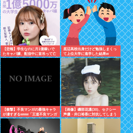
【悲報】学生なのに月1億稼いで
底辺高校出身だけど勉強しまくっ
たキャバ嬢、配信中に首吊って亡
て上位大学に進学した結果w
くなる
【衝撃】不良マンガの最強キャラ
【画像】磯部花凛(30)、セクシー
が凄すぎるwww「王道不良マンガ
声優・井口裕香に対抗してしまう
の最強キャラTier表」完成す
www
る！！この最強キャラは…