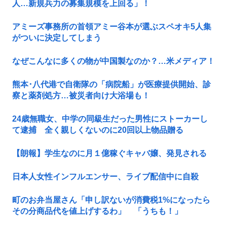
人…新規兵力の募集規模を上回る」！
アミーズ事務所の首領アミー谷本が選ぶスペオキ5人集
がついに決定してしまう
なぜこんなに多くの物が中国製なのか？…米メディア！
熊本･八代港で自衛隊の「病院船」が医療提供開始、診
察と薬剤処方…被災者向け大浴場も！
24歳無職女、中学の同級生だった男性にストーカーし
て逮捕 全く親しくないのに20回以上物品贈る
【朗報】学生なのに月１億稼ぐキャバ嬢、発見される
日本人女性インフルエンサー、ライブ配信中に自殺
町のお弁当屋さん「申し訳ないが消費税1%になったら
その分商品代を値上げするわ」 「うちも！」