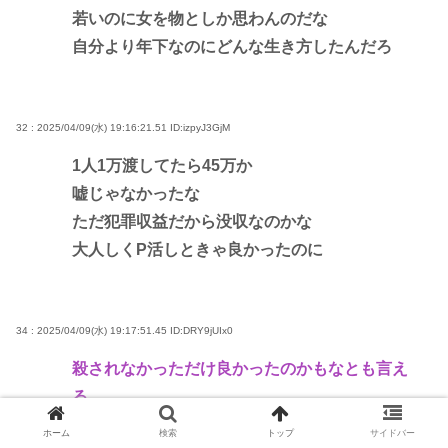
若いのに女を物としか思わんのだな
自分より年下なのにどんな生き方したんだろ
32 : 2025/04/09(水) 19:16:21.51
ID:izpyJ3GjM
1人1万渡してたら45万か
嘘じゃなかったな
ただ犯罪収益だから没収なのかな
大人しくP活しときゃ良かったのに
34 : 2025/04/09(水) 19:17:51.45
ID:DRY9jUIx0
殺されなかっただけ良かったのかもなとも言え
る
ホーム
検索
トップ
サイドバー