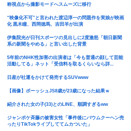
称視点から撮影モードへスムーズに移行
“映像化不可”と言われた渡辺淳一の問題作を実娘が映画
化 黒木瞳、西岡徳馬、吉田羊が出演
伊集院光が日刊スポーツの見出しに2度激怒「朝日新聞
系の新聞をやめる」と言い出した背景
5年前のNHK性加害の出演者は「今も普通の顔して芸能
活動してる」ネット「受信料を取るくらいなら詳...
日産が社運をかけて発売するSUVwww
【画像】ボーッシュJS8歳が23歳になった結果ｗ
紹介された女の子(33)とのLINE、順調すぎるww
ジャンポケ斉藤の被害女性「事件後にバウムクーヘン売
ったりTikTokライブしててムカついた」