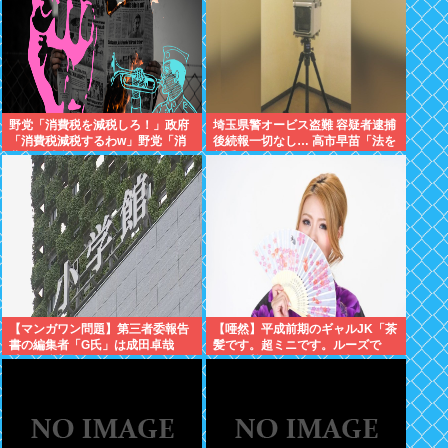
野党「消費税を減税しろ！」政府
埼玉県警オービス盗難 容疑者逮捕
「消費税減税するわw」野党「消
後続報一切なし… 高市早苗「法を
費税を減税するな！」
尊重わよ
【マンガワン問題】第三者委報告
【唖然】平成前期のギャルJK「茶
書の編集者「G氏」は成田卓哉
髪です。超ミニです。ルーズで
氏...Xで謝罪
す。下着はテカテカか豹柄です」
⇒！！！