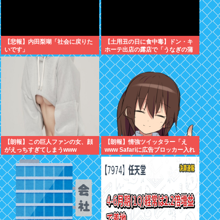
【悲報】内田梨瑚「社会に戻りた
【土用丑の日に食中毒】ドン・キ
いです」
ホーテ出店の露店で「うなぎの蒲
焼」食べ14人が発熱や下痢
【朗報】この巨人ファンの女、顔
【朗報】情強ツイッタラー「え
がえっちすぎてしまうwww
www Safariに広告ブロッカー入れ
たらyoutube premium要らんや
ん。笑」