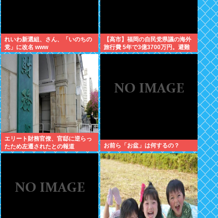
れいわ新選組、さん、「いのちの
【高市】福岡の自民党県議の海外
党」に改名 www
旅行費 5年で3億3700万円。避難
所で使えるテント 1個2万円。
エリート財務官僚、官邸に逆らっ
お前ら「お盆」は何するの？
たため左遷されたとの報道