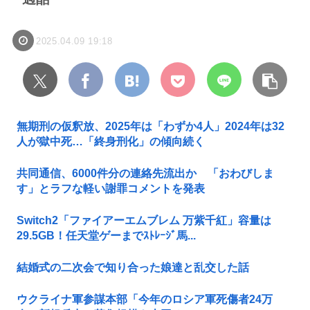
2025.04.09 19:18
無期刑の仮釈放、2025年は「わずか4人」2024年は32
人が獄中死…「終身刑化」の傾向続く
共同通信、6000件分の連絡先流出か 「おわびしま
す」とラフな軽い謝罪コメントを発表
Switch2「ファイアーエムブレム 万紫千紅」容量は
29.5GB！任天堂ゲーまでｽﾄﾚｰｼﾞ馬...
結婚式の二次会で知り合った娘達と乱交した話
ウクライナ軍参謀本部「今年のロシア軍死傷者24万