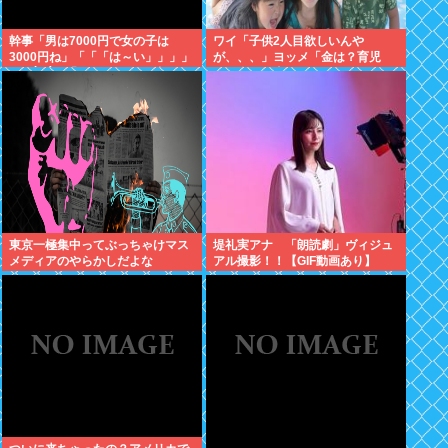
幹事「男は7000円で女の子は
ワイ「子供2人目欲しいんや
3000円ね」「「「は～い」」」」
が、、、」ヨッメ「金は？育児
（ヽ´ん`）「あ？ ちょっと待て
は？私の仕事は？キャリアは？」
よ」
東京一極集中ってぶっちゃけマス
堤礼実アナ 「朗読劇」ヴィジュ
メディアのやらかしだよな
アル撮影！！【GIF動画あり】