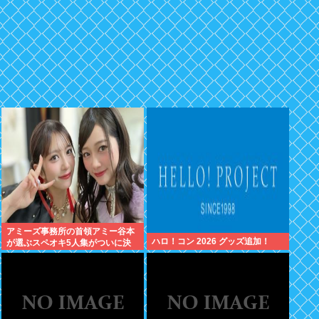
アミーズ事務所の首領アミー谷本
ハロ！コン 2026 グッズ追加！
が選ぶスペオキ5人集がついに決
定してしまう