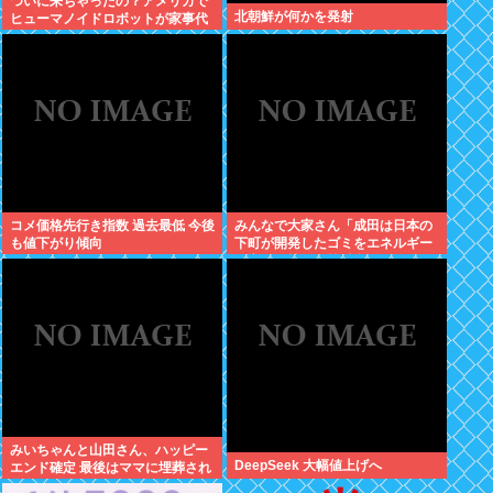
ついに来ちゃったの？アメリカで
北朝鮮が何かを発射
ヒューマノイドロボットが家事代
行サービスを開始
コメ価格先行き指数 過去最低 今後
みんなで大家さん「成田は日本の
も値下がり傾向
下町が開発したゴミをエネルギー
に変える技術と核融合発電を使う
のでエコで高い資産価値があり利
益が出る
みいちゃんと山田さん、ハッピー
DeepSeek 大幅値上げへ
エンド確定 最後はママに埋葬され
る