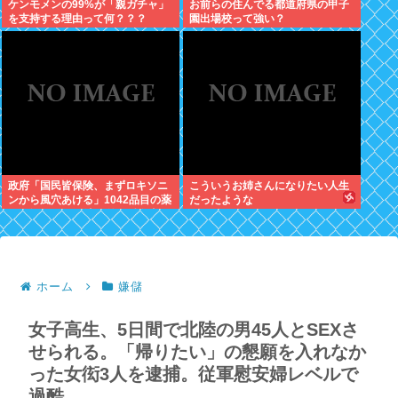
ケンモメンの99%が「親ガチャ」
お前らの住んでる都道府県の甲子
を支持する理由って何？？？
園出場校って強い？
政府「国民皆保険、まずロキソニ
こういうお姉さんになりたい人生
ンから風穴あける」1042品目の薬
だったような
価4分の1を保険適用外で財布直
撃、2027年3月開始
ホーム
嫌儲
女子高生、5日間で北陸の男45人とSEXさ
せられる。「帰りたい」の懇願を入れなか
った女衒3人を逮捕。従軍慰安婦レベルで
過酷