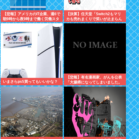
【悲報】アメリカのIT企業、週6で
【決算】任天堂「Switch2もマリ
朝9時から夜9時まで働く労働スタ
カも売れまくりで笑いが止まらん
イルが流行り始める
どすえ！」連結経常利益は前年同
期比2.2倍の2061億円に
【悲報】有名漫画家、がんを公表
いまさらps5買ってもいいかな？
「大腸癌になってしまいました。
肝臓に転移も見られてステージ4
です」