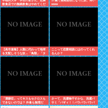
早稲田大学「学生の皆さん、近隣
17歳で無期懲役になった奴、怖い
飲食店での無銭飲食はやめてくだ
www
さい」
【高市速報】人類に代わって地球
ここって恋愛相談にはのってくれ
を支配しそうな奴→「鳥類」「タ
るんか？
コ・イカ」「麦」の3強に絞られ
る。
「潔癖症」ってキスもセクロスも
さーて、洗濯物干すかな、洗濯バ
できないのでは？ 外食も無理だ
サミ「バギィ！！パラパラパラパ
ろ。
ラ」