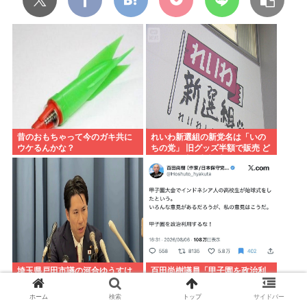
昔のおもちゃって今のガキ共に
れいわ新選組の新党名は「いの
ウケるんかな？
ちの党」 旧グッズ半額で販売 ど
うなる秘書給与疑惑
埼玉県戸田市議の河合ゆうすけ
百田尚樹議員「甲子園を政治利
氏、2027年8月の埼玉県知事選
用するな！」インドネシア人高
への立候補を表明
校生の始球式に苦言www
ホーム
検索
トップ
サイドバー