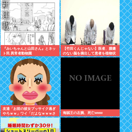
『みいちゃんと山田さん』とネッ
【竹田くんじゃない】医者、腫瘍
ト民 異常者動物園
のない脳を摘出して患者を植物状
態に
友達「お前の彼女ブッサイク過ぎ
海賊王の左腕、死亡www
やろｗｗ」ワイ「だよなｗｗｗさ
っさと別れたいわｗｗｗ」