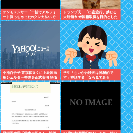
ケンモメンサー「一括でアルフォ
トランプ氏、「出産旅行」禁じる
ート買っちゃったwクレカ払いで
大統領令 米国籍取得を目的とした
来月の俺ごめんねー」銀行「デビ
中国人らの渡米を問題視
ットカードなんで即時引き落とし
です」
小池百合子 東京駅近くに上級国民
学生「ちいかわ映画は神秘的で
用シェルター整備を正式表明 物価
す」神話学者「なら見てみる
高なんて無視で血税ぶっこむ模様
か…」
支持したのはあなた達