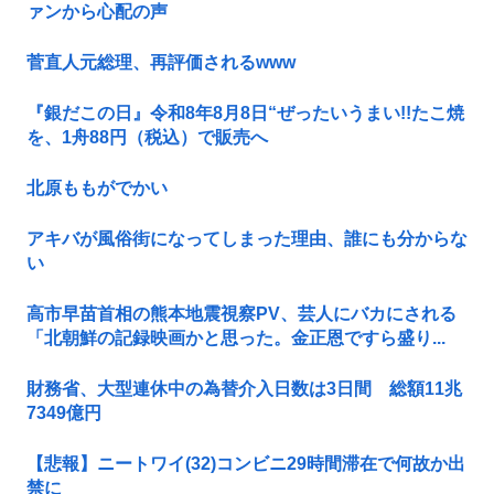
ァンから心配の声
菅直人元総理、再評価されるwww
『銀だこの日』令和8年8月8日“ぜったいうまい!!たこ焼
を、1舟88円（税込）で販売へ
北原ももがでかい
アキバが風俗街になってしまった理由、誰にも分からな
い
高市早苗首相の熊本地震視察PV、芸人にバカにされる
「北朝鮮の記録映画かと思った。金正恩ですら盛り...
財務省、大型連休中の為替介入日数は3日間 総額11兆
7349億円
【悲報】ニートワイ(32)コンビニ29時間滞在で何故か出
禁に