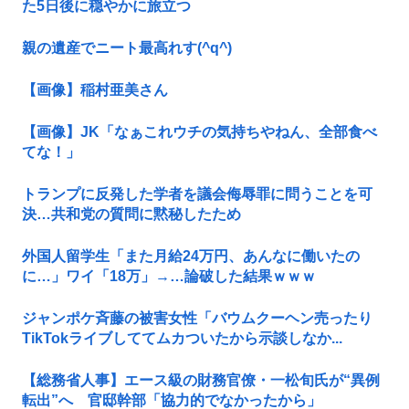
た5日後に穏やかに旅立つ
親の遺産でニート最高れす(^q^)
【画像】稲村亜美さん
【画像】JK「なぁこれウチの気持ちやねん、全部食べ
てな！」
トランプに反発した学者を議会侮辱罪に問うことを可
決…共和党の質問に黙秘したため
外国人留学生「また月給24万円、あんなに働いたの
に…」ワイ「18万」→…論破した結果ｗｗｗ
ジャンポケ斉藤の被害女性「バウムクーヘン売ったり
TikTokライブしててムカついたから示談しなか...
【総務省人事】エース級の財務官僚・一松旬氏が“異例
転出”へ 官邸幹部「協力的でなかったから」