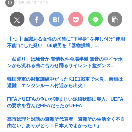
2025.03.29 22:06
【 つ 】面識ある女性の水筒に"下半身"を押し付け"使用
不能"にした疑い 66歳男を「器物損壊」...
「盆踊り」は騒音か 苦情数件会場半減 無音の中イヤホ
ンから流れる曲に合わせ踊るサイレント盆ダンス...
韓国陸軍の射撃訓練中だったK1E1戦車で火災、乗員は
避難…エンジンルーム付近から出火！
FIFAとUEFAの争いが凄まじい泥沼状態に突入、UEFA
の要求を呑んだFIFAだったがUEFA...
高市総理と対話の避難所代表者「避難所の生活全く不自
由ない、ありがとう！日本人でよかった！」