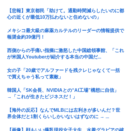
【悲報】東京都民「助けて。通勤時間減らしたいのに都
心の近くが最低10万払わないと住めないの」
メキシコ最大級の麻薬カルテルのリーダーの情報提供で
報奨金約39億円！
西側からの手痛い指摘に激怒した中国総領事館、「これ
が米国人Youtuberが紹介する本当の中国だ...
女の子「20歳でアルファードを残クレじゃなくて一括
で買えちゃう私って素敵」
韓国人「SK会長、NVIDIAとの“AI工場”構想に自信」
→「これが生きたビジネスだ！」
【海外の反応】なんでMLBには左利きが多いんだ？世
界全体だと1割くらいしかいないはずなのに → ...
【画像】顔もいい爆乳現役女子大生、水着グラビアの破