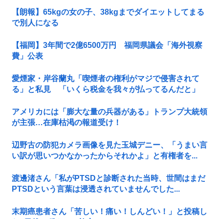
【朗報】65kgの女の子、38kgまでダイエットしてまる
で別人になる
【福岡】3年間で2億6500万円 福岡県議会「海外視察
費」公表
愛煙家・岸谷蘭丸「喫煙者の権利がマジで侵害されて
る」と私見 「いくら税金を我々が払ってるんだと」
アメリカには「膨大な量の兵器がある」トランプ大統領
が主張…在庫枯渇の報道受け！
辺野古の防犯カメラ画像を見た玉城デニー、「うまい言
い訳が思いつかなかったからそれかよ」と有権者を...
渡邊渚さん「私がPTSDと診断された当時、世間はまだ
PTSDという言葉は浸透されていませんでした...
末期癌患者さん「苦しい！痛い！しんどい！」と投稿し