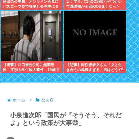
秋田の公務員、オンライン会見に
近くでタバコ(iQOS)吸うやつがい
バスローブ姿で登場し会見中にタ
て洗濯物が全部iQOS臭くなった
バコを吸う←あのさあ！
【衝撃】川口被告(19)に無期懲
【悲報】同性愛者女さん「女と付
役 江別大学生殺人事件、19歳で
き合うの地獄すぎる、男はどうや
取り返しのつかない代償を背負う
って耐えてんの？」←コレは同意
ことに
せざるおえないと話題に
ホーム
なんG
小泉進次郎「国民が『そうそう、それだ
よ』という政策が大事😄」