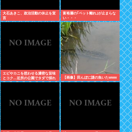
大石あきこ、政治活動の休止を宣
富裕層の｢ペット離れ｣が止まらな
言
い・・・
エビやカニを想わせる濃密な旨味
【画像】田んぼに謎の魚いたwww
とコク…近所の公園でタダで採れ
る「今が旬」な高級食材の名前