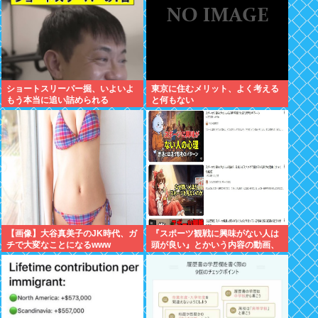
ショートスリーパー掘、いよいよ
東京に住むメリット、よく考える
もう本当に追い詰められる
と何もない
【画像】大谷真美子のJK時代、ガ
『スポーツ観戦に興味がない人は
チで大変なことになるwww
頭が良い』とかいう内容の動画、
何故か日本人に大受けしてバズり
まくるwww