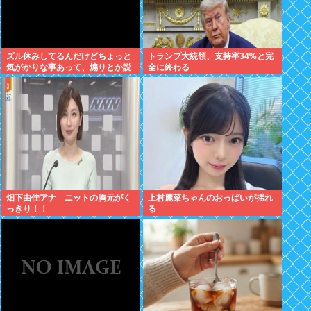
ズル休みしてるんだけどちょっと
トランプ大統領、支持率34%と完
気がかりな事あって、煽りとか説
全に終わる
教とか抜きに客観的意見くれる人
だけきてくれ
畑下由佳アナ ニットの胸元がく
上村麗菜ちゃんのおっぱいが揺れ
っきり！！
る