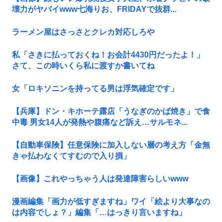
壊力がヤバイwww七海りお、FRIDAYで抜群...
ラーメン屋はさっさとクレカ対応しろや
私「さきに払っておくね！お会計4430円だったよ！」
さて、この時いくら私に渡すか書いてね
女「ロキソニンを持ってる男は浮気確定です」
【兵庫】ドン・キホーテ露店「うなぎのかば焼き」で食
中毒 男女14人が発熱や腹痛など訴え…サルモネ...
【自動車保険】任意保険に加入しない層の考え方「金無
きゃ払わなくてすむので入り損」
【画像】これやっちゃう人は発達障害らしいwww
漫画編集「画力が低すぎますね」ワイ「絵より大事なの
は内容でしょ？」編集「…はっきり言いますね」