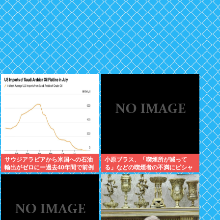
サウジアラビアから米国への石油
小原ブラス、「喫煙所が減って
輸出がゼロにー過去40年間で前例
る」などの喫煙者の不満にピシャ
のない事態
リ 「じゃあやめれば？タバコなん
て家でだけ吸ってればいい」