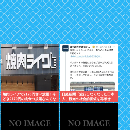
焼肉ライクで2170円食べ放題！今
日経新聞「旅行しなくなった日本
どき2170円の肉食べ放題なんてな
人、観光の社会的価値を再考せ
いぞ！
よ」→炎上www