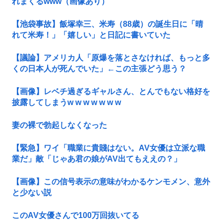
れまくるwww（画像あり）
【池袋事故】飯塚幸三、米寿（88歳）の誕生日に「晴
れて米寿！」「嬉しい」と日記に書いていた
【議論】アメリカ人「原爆を落とさなければ、もっと多
くの日本人が死んでいた」←この主張どう思う？
【画像】レベチ過ぎるギャルさん、とんでもない格好を
披露してしまうw w w w w w w
妻の裸で勃起しなくなった
【緊急】ワイ「職業に貴賤はない。AV女優は立派な職
業だ」敵「じゃあ君の娘がAV出てもええの？」
【画像】この信号表示の意味がわかるケンモメン、意外
と少ない説
このAV女優さんで100万回抜いてる