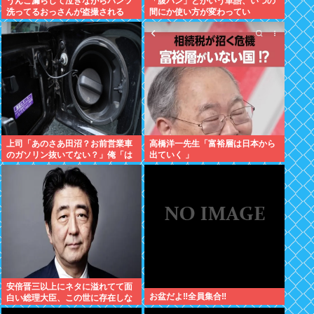
うんこ漏らして泣きながらパンツ
「腹パン」とかいう単語、いつの
洗ってるおっさんが盗撮される
間にか使い方が変わってい
た・・・・・
上司「あのさあ田沼？お前営業車
高橋洋一先生「富裕層は日本から
のガソリン抜いてない？」俺「は
出ていく 」
ぁ？どういうことすか？」上司
「自分の車に入れ替えたりしてな
い？？」⇒結果ｗｗ
安倍晋三以上にネタに溢れてて面
お盆だよ‼全員集合‼
白い総理大臣、この世に存在しな
い説www