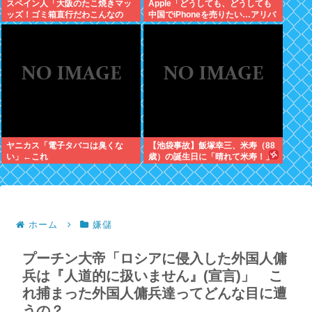
スペイン人「大阪のたこ焼きマッ
Apple「どうしても、どうしても
ッズ！ゴミ箱直行だわこんなの
中国でiPhoneを売りたい…アリバ
w」←大炎上してしまう
バさん提携しよ！」中国AI企業に
追い風
ヤニカス「電子タバコは臭くな
【池袋事故】飯塚幸三、米寿（88
い」←これ
歳）の誕生日に「晴れて米寿！」
「嬉しい」と日記に書いていた
ホーム
嫌儲
プーチン大帝「ロシアに侵入した外国人傭
兵は『人道的に扱いません』(宣言)」 こ
れ捕まった外国人傭兵達ってどんな目に遭
うの？