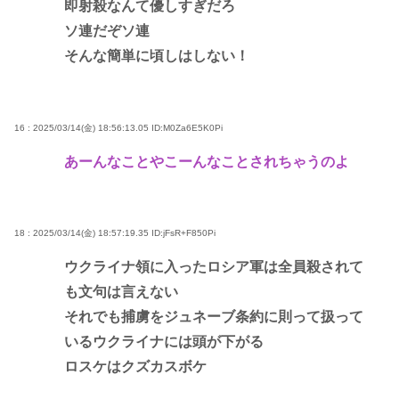
即射殺なんて優しすぎだろ
ソ連だぞソ連
そんな簡単に頃しはしない！
16 : 2025/03/14(金) 18:56:13.05
ID:M0Za6E5K0Pi
あーんなことやこーんなことされちゃうのよ
18 : 2025/03/14(金) 18:57:19.35
ID:jFsR+F850Pi
ウクライナ領に入ったロシア軍は全員殺されて
も文句は言えない
それでも捕虜をジュネーブ条約に則って扱って
いるウクライナには頭が下がる
ロスケはクズカスボケ