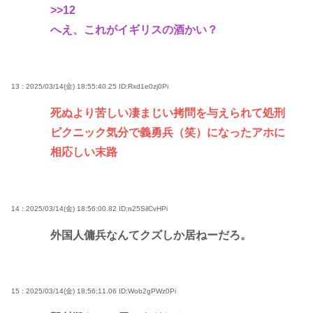
>>12
へえ、これがイギリスの酒かい？
13 : 2025/03/14(金) 18:55:40.25
ID:Rxd1e0zj0Pi
死ぬより苦しい凄まじい拷問を与えられて処刑
ピクニック気分で義勇兵（笑）になったアホに
相応しい末路
14 : 2025/03/14(金) 18:56:00.82
ID:n25SilCvHPi
外国人傭兵なんてクズしか居ねーだろ。
15 : 2025/03/14(金) 18:56:11.06
ID:Wob2gPWz0Pi