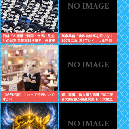
日経「AI産業で韓国・台湾に見劣
高市早苗「食料自給率を限りなく
りの日本 自動車頼り限界、外資誘
100%に近づけていく」→食料自
致が必要」どう思う？
給率が日本史上最低になってしま
う
【給与相談】これって待遇いいで
鯖、高騰。輸入鯖も高騰で加工業
すか？
者の約2割が倒産廃業 もう大衆魚
から高級魚へ…