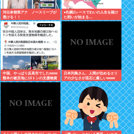
河出奈都美アナ ノースリーブが
●札幌2レースでわいの人生を賭け
透ける！！
た戦いが始まる…
中国、やっぱり反高市でしたwww
日本列島さん、人間が住めるエリ
熊本の被災地に10トンの支援物資
アの少なさが流石に厳しいwww
を輸送…