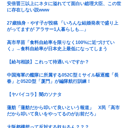
安倍晋三以上にネタに溢れてて面白い総理大臣、この世
に存在しない説www
27歳独身・やす子が投稿 「いろんな結婚発表で盛り上
がってますが アラサー1人暮らしも…」
高市早苗「食料自給率を限りなく100%に近づけてい
く」→食料自給率が日本史上最低になってしまう
【給与相談】これって待遇いいですか？
中国海軍の艦隊に所属する052C型ミサイル駆逐艦「長
春」と052D型「厦門」が編隊航行訓練！
【ヤバイコラ】闇のソナタ
蓮舫「蓮舫だから叩いて良いという報道」 X民「高市
だから叩いて良いをやってるのがお前だろ」
大阪都構想って反対する奴おるん？？？