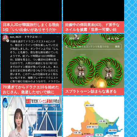
日本人JDが韓国旅行しまくる理由
妊娠中の倖田來未(43)、ド派手な
1位「いい出会いがありそうだか
ネイルを披露「世界一可愛い妊
ら」
婦」と称賛の声
70過ぎてからドラクエ10を始めた
スプラトゥーン詰まらな過ぎる
おじさん、急逝したせいで娘に
色々開示されてしまう