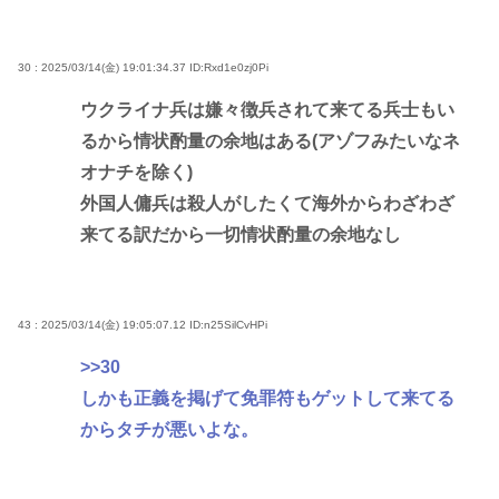
30 : 2025/03/14(金) 19:01:34.37
ID:Rxd1e0zj0Pi
ウクライナ兵は嫌々徴兵されて来てる兵士もい
るから情状酌量の余地はある(アゾフみたいなネ
オナチを除く)
外国人傭兵は殺人がしたくて海外からわざわざ
来てる訳だから一切情状酌量の余地なし
43 : 2025/03/14(金) 19:05:07.12
ID:n25SilCvHPi
>>30
しかも正義を掲げて免罪符もゲットして来てる
からタチが悪いよな。