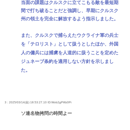
当面の課題はクルスクに立てこもる敵を最短期
間で打ち破ることだと強調し、早期にクルスク
州の領土を完全に解放するよう指示しました。
また、クルスクで捕らえたウクライナ軍の兵士
を「テロリスト」として扱うとしたほか、外国
人の傭兵には捕虜を人道的に扱うことを定めた
ジュネーブ条約を適用しない方針を示しまし
た。
3 : 2025/03/14(金) 18:53:27.10
ID:Wob2gPWz0Pi
ソ連名物拷問の時間よー