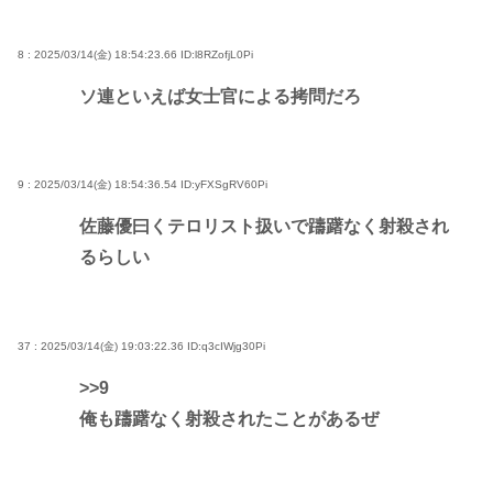
8 : 2025/03/14(金) 18:54:23.66
ID:l8RZofjL0Pi
ソ連といえば女士官による拷問だろ
9 : 2025/03/14(金) 18:54:36.54
ID:yFXSgRV60Pi
佐藤優曰くテロリスト扱いで躊躇なく射殺され
るらしい
37 : 2025/03/14(金) 19:03:22.36
ID:q3cIWjg30Pi
>>9
俺も躊躇なく射殺されたことがあるぜ