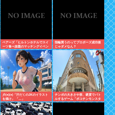
ペアーズ「ヒルトンホテルでスイ
指輪買うのってプロポーズ成功後
ーツ食べ放題のマッチングイベン
じゃダメなん？
トやるぞ。女2500円男7000円
な」→女だけ埋まるwww
彡(●)(●)「汗だくのJKのイラスト
チンポの大きさや形、硬度でバト
を描け」 「…」
ルするゲーム「ポコチンモンスタ
ー」を作ろうと思う