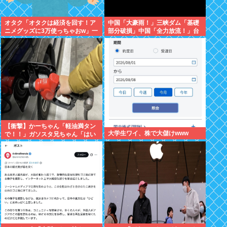
オタク「オタクは経済を回す！ア
中国「大豪雨！」三峡ダム「基礎
ニメグッズに3万使っちゃおw」一
部分破損」中国「全力放流！」台
般人「車に500万、家に3000万、
風13号「中国上陸予測」台風15号
観光して5万、交際費に5万」
「中国接近（画像」中国「台風同
時上陸！（穀物生産が壊滅危機」
→
【衝撃】かーちゃん「軽油満タン
大学生ワイ、株で大儲けwww
で！！」ガソスタ兄ちゃん「はい
(レギュラーの間違いだろな…)」
⇒結果ｗｗ