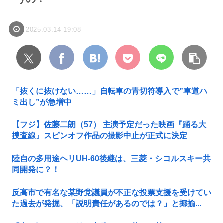
2025.03.14 19:08
「抜くに抜けない……」自転車の青切符導入で”車道ハ
ミ出し”が急増中
【フジ】佐藤二朗（57） 主演予定だった映画『踊る大
捜査線』スピンオフ作品の撮影中止が正式に決定
陸自の多用途ヘリUH-60後継は、三菱・シコルスキー共
同開発に？！
反高市で有名な某野党議員が不正な投票支援を受けてい
た過去が発掘、「説明責任があるのでは？」と揶揄...