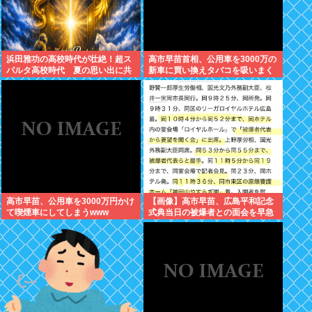
浜田雅功の高校時代が壮絶！超ス
高市早苗首相、公用車を3000万の
パルタ高校時代 夏の思い出に共
新車に買い換えタバコを吸いまく
演者衝撃「ええ？」
っていた
高市早苗、公用車を3000万円かけ
【画像】高市早苗、広島平和記念
て喫煙車にしてしまうwww
式典当日の被爆者との面会を早急
に切り上げた理由は午後から東京
で歯医者に行くためでしたwww