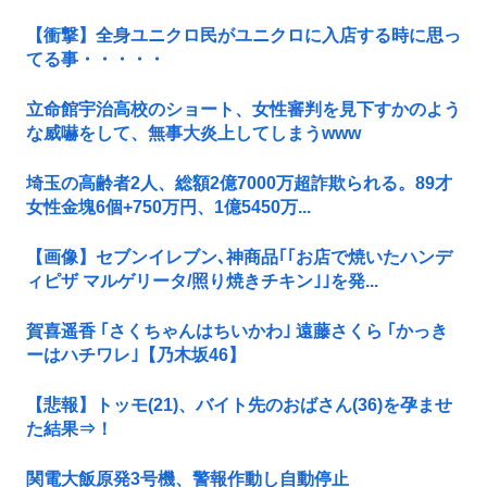
【衝撃】全身ユニクロ民がユニクロに入店する時に思っ
てる事・・・・・
立命館宇治高校のショート、女性審判を見下すかのよう
な威嚇をして、無事大炎上してしまうwww
埼玉の高齢者2人、総額2億7000万超詐欺られる。89才
女性金塊6個+750万円、1億5450万...
【画像】セブンイレブン､神商品｢｢お店で焼いたハンデ
ィピザ マルゲリータ/照り焼きチキン｣｣を発...
賀喜遥香 ｢さくちゃんはちいかわ｣ 遠藤さくら ｢かっき
ーはハチワレ｣【乃木坂46】
【悲報】トッモ(21)、バイト先のおばさん(36)を孕ませ
た結果⇒！
関電大飯原発3号機、警報作動し自動停止