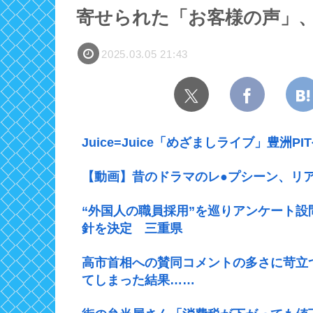
寄せられた「お客様の声」
2025.03.05 21:43
Juice=Juice「めざましライブ」豊洲PI
【動画】昔のドラマのレ●プシーン、リ
“外国人の職員採用”を巡りアンケート
針を決定 三重県
高市首相への賛同コメントの多さに苛立
てしまった結果……