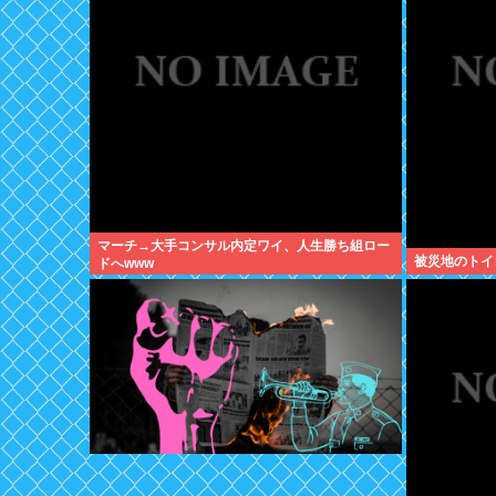
マーチ→大手コンサル内定ワイ、人生勝ち組ロー
被災地のトイ
ドへwww