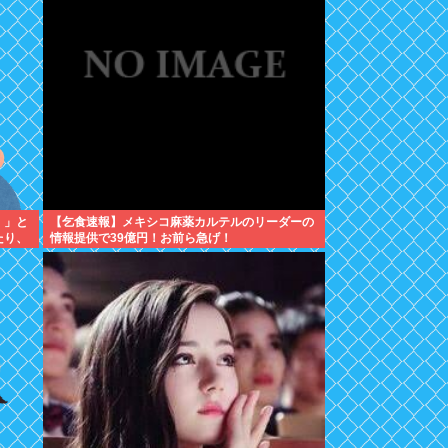
！」と
【乞食速報】メキシコ麻薬カルテルのリーダーの
たり、
情報提供で39億円！お前ら急げ！