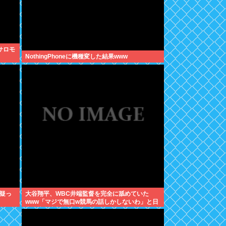
サロモ
NothingPhoneに機種変した結果www
疑っ
大谷翔平、WBC井端監督を完全に舐めていた
www「マジで無口w競馬の話しかしないわ」と日
本代表は内部崩壊