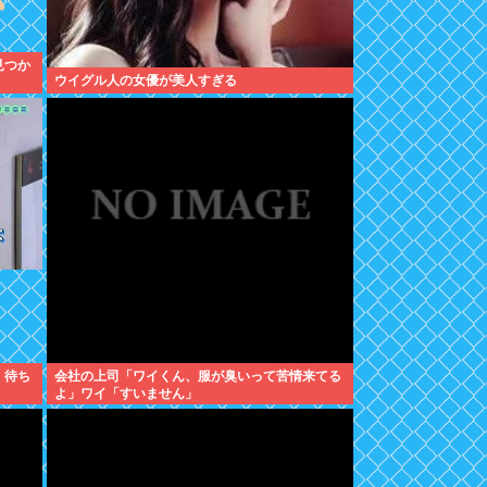
見つか
ウイグル人の女優が美人すぎる
、待ち
会社の上司「ワイくん、服が臭いって苦情来てる
よ」ワイ「すいません」