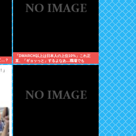
「DMARCH以上は日本人の上位10%」これ正
て…？
直、「ギョッっと」するよなあ…職場でも
MARCH同以下の低学歴とかあんまり観ない