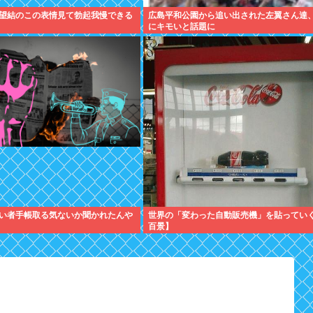
望結のこの表情見て勃起我慢できる
広島平和公園から追い出された左翼さん達
にキモいと話題に
い者手帳取る気ないか聞かれたんや
世界の「変わった自動販売機」を貼ってい
百景】