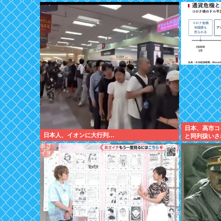
日本、高市コ
日本人、イオンに大行列…
と同列扱いさ