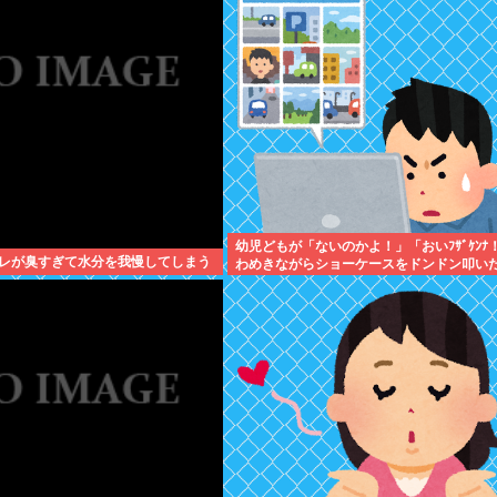
幼児どもが「ないのかよ！」「おいﾌｻﾞｹﾝﾅ
レが臭すぎて水分を我慢してしまう
わめきながらショーケースをドンドン叩い
エルボーしたりしだした