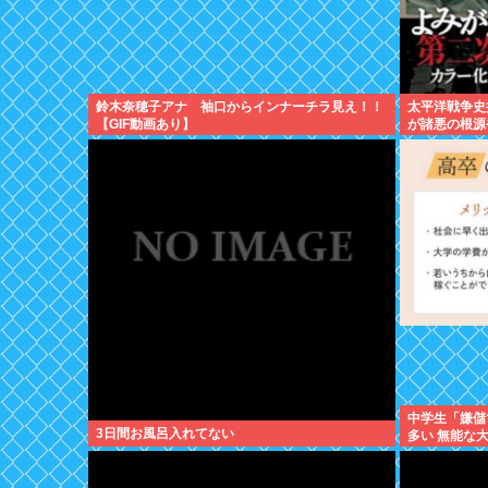
鈴木奈穂子アナ 袖口からインナーチラ見え！！
太平洋戦争史
【GIF動画あり】
が諸悪の根源
中学生「嫌儲
3日間お風呂入れてない
多い 無能な
ね