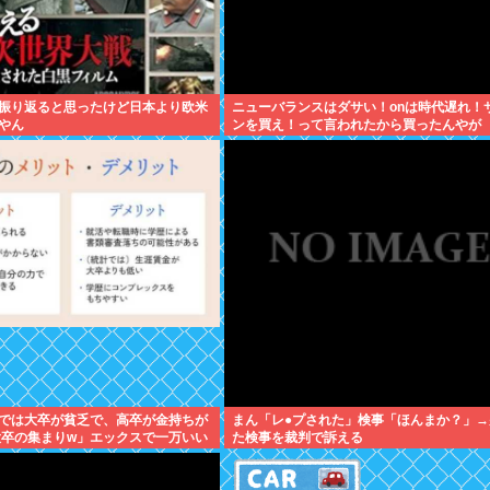
振り返ると思ったけど日本より欧米
ニューバランスはダサい！onは時代遅れ！
やん
ンを買え！って言われたから買ったんやが
では大卒が貧乏で、高卒が金持ちが
まん「レ●プされた」検事「ほんまか？」→
大卒の集まりw」エックスで一万いい
た検事を裁判で訴える