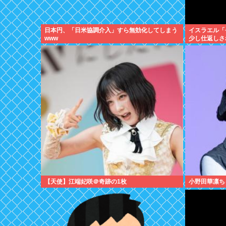
日本円、「日米協調介入」すら無効化してしまう
イスラエル「
www
少し仕返しさ
べきは侵略さ
【天使】江端妃咲＠奇跡の1枚
小野田華凛ち