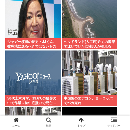
ジャガー横田の長男・JJくん、
ヘッドランド(人工岬)近くの海岸
被災地に送るべきではないもの
で泳いでいた女性3人が溺れる
とは？ 「千羽鶴… めちゃくちゃ
23歳女性が死亡、24歳女性が重
迷惑らしい」
体
50代土木おぢ、39.6℃の猛暑の
中国製のエアコン、ヨーロッパ
中で作業→熱中症疑いで死亡…
でバカ売れ
ホーム
検索
トップ
サイドバー