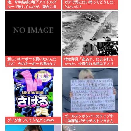
俺、今年結成の地下アイドルグ
ガチで死にたい時ってどうした
ループ推してんだが、競合に負
らいいの？
けてる。
新しいキーボード買いたいんだ
特攻隊員「ああァ、だまされち
けど、今のキーボード壊れなく
ゃった。今度生れる時はアメリ
て買う理由が見つからない
カへ生れるぞ」
ゴールデンボンバーのライブ中
ゲイが食ってそうなグミwww
に陰謀論ガチキチネトウヨまん
さんが乱入www