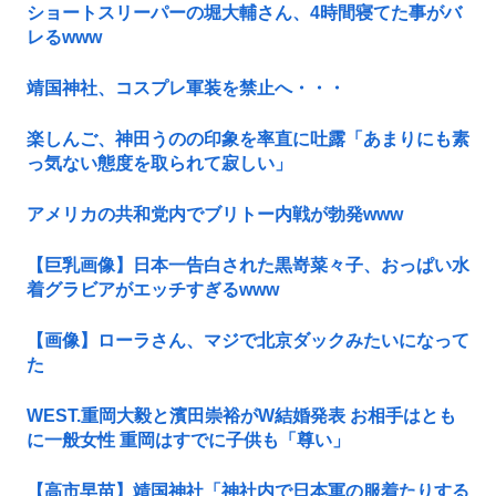
ショートスリーパーの堀大輔さん、4時間寝てた事がバ
レるwww
靖国神社、コスプレ軍装を禁止へ・・・
楽しんご、神田うのの印象を率直に吐露「あまりにも素
っ気ない態度を取られて寂しい」
アメリカの共和党内でブリトー内戦が勃発www
【巨乳画像】日本一告白された黒嵜菜々子、おっぱい水
着グラビアがエッチすぎるwww
【画像】ローラさん、マジで北京ダックみたいになって
た
WEST.重岡大毅と濱田崇裕がW結婚発表 お相手はとも
に一般女性 重岡はすでに子供も「尊い」
【高市早苗】靖国神社「神社内で日本軍の服着たりする