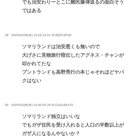
でも治安わりーとこに難民爆弾送るの面白そう
ではある
29 : 2025/02/06(木) 14:26:13.01
ID:Ry5i7ZPU0
ソマリランドは治安悪くも無いので
大げさに見物旅行喧伝したアグネス・チャンが
叩かれてたな
プントランドも高野秀行の本じゃそれほどヤバ
クはない
30 : 2025/02/06(木) 15:40:05.28
ID:CoDuXEnT0
ソマリランド独立はいいな
でもガザ住民を受け入れると人口の半数以上が
ガザ人になるんやないか？