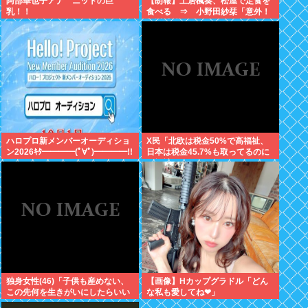
阿部華也子アナ ニットの巨
【朗報】土居楓奏、松屋で定食を
乳！！
食べる ⇒ 小野田紗栞「意外！
親近感持った」
ハロプロ新メンバーオーディショ
X民「北欧は税金50%で高福祉、
ン2026ｷﾀ━━━━(ﾟ∀ﾟ)━━━━!!
日本は税金45.7%も取ってるのに
低福祉、おかしいよ」 11万いいね
独身女性(46)「子供も産めない、
【画像】Hカップグラドル「どん
この先何を生きがいにしたらいい
な私も愛してね❤」
の？」