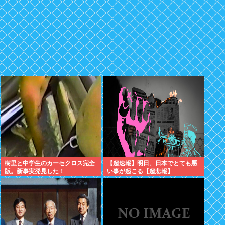
樹里と中学生のカーセクロス完全
【超速報】明日、日本でとても悪
版。新事実発見した！
い事が起こる【超悲報】