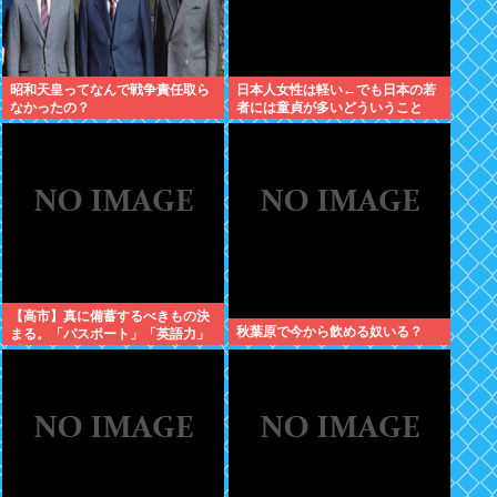
昭和天皇ってなんで戦争責任取ら
日本人女性は軽い←でも日本の若
なかったの？
者には童貞が多いどういうこと
や？
【高市】真に備蓄するべきもの決
秋葉原で今から飲める奴いる？
まる。「パスポート」「英語力」
「海外からアクセスして日本円を
海外送金出来るネットバンク」