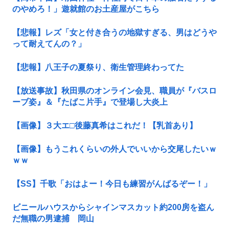
のやめろ！」遊就館のお土産屋がこちら
【悲報】レズ「女と付き合うの地獄すぎる、男はどうや
って耐えてんの？」
【悲報】八王子の夏祭り、衛生管理終わってた
【放送事故】秋田県のオンライン会見、職員が『バスロ
ーブ姿』＆『たばこ片手』で登場し大炎上
【画像】３大エ□後藤真希はこれだ！【乳首あり】
【画像】もうこれくらいの外人でいいから交尾したいｗ
ｗｗ
【SS】千歌「おはよー！今日も練習がんばるぞー！」
ビニールハウスからシャインマスカット約200房を盗ん
だ無職の男逮捕 岡山