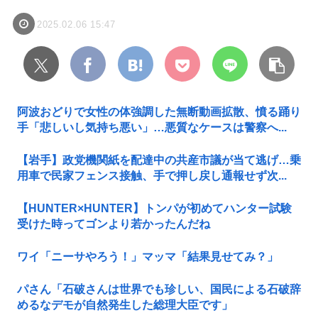
2025.02.06 15:47
阿波おどりで女性の体強調した無断動画拡散、憤る踊り
手「悲しいし気持ち悪い」…悪質なケースは警察へ...
【岩手】政党機関紙を配達中の共産市議が当て逃げ…乗
用車で民家フェンス接触、手で押し戻し通報せず次...
【HUNTER×HUNTER】トンパが初めてハンター試験
受けた時ってゴンより若かったんだね
ワイ「ニーサやろう！」マッマ「結果見せてみ？」
パさん「石破さんは世界でも珍しい、国民による石破辞
めるなデモが自然発生した総理大臣です」