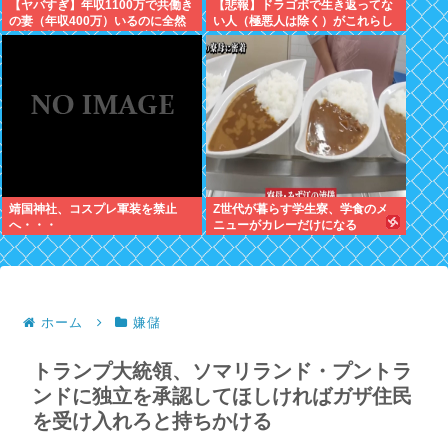
【ヤバすぎ】年収1100万で共働き
【悲報】ドラゴボで生き返ってな
の妻（年収400万）いるのに全然
い人（極悪人は除く）がこれらし
豪華な暮らしできない現実辛すぎ
いwww
ワロタwww
靖国神社、コスプレ軍装を禁止
Z世代が暮らす学生寮、学食のメ
へ・・・
ニューがカレーだけになる
ホーム
嫌儲
トランプ大統領、ソマリランド・プントラ
ンドに独立を承認してほしければガザ住民
を受け入れろと持ちかける