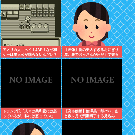
アメリカ人「ヘイ！JAP！なぜ和
【画像】例の美人すぎるおにぎり
ゲーは主人公が喋らないんだい？
屋、裏でおっさんが汗だくで握る
異様だよ？」
超ド級の共同作業だったwww
トランプ氏「人々は共和党には怒
【高市朗報】熊澤英一郎パパ、あ
っているが、私には怒っていな
と数ヶ月で刑期満了する見込み
い」