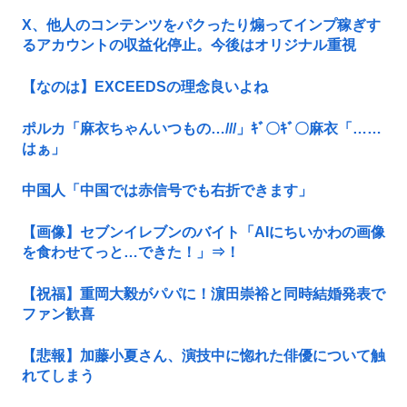
X、他人のコンテンツをパクったり煽ってインプ稼ぎす
るアカウントの収益化停止。今後はオリジナル重視
【なのは】EXCEEDSの理念良いよね
ポルカ「麻衣ちゃんいつもの…///」ｷﾞ〇ｷﾞ〇麻衣「……
はぁ」
中国人「中国では赤信号でも右折できます」
【画像】セブンイレブンのバイト「AIにちいかわの画像
を食わせてっと…できた！」⇒！
【祝福】重岡大毅がパパに！濵田崇裕と同時結婚発表で
ファン歓喜
【悲報】加藤小夏さん、演技中に惚れた俳優について触
れてしまう