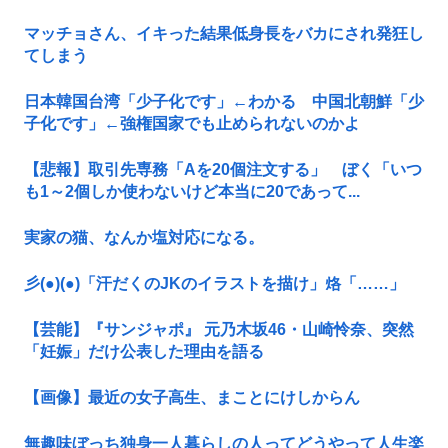
マッチョさん、イキった結果低身長をバカにされ発狂し
てしまう
日本韓国台湾「少子化です」←わかる 中国北朝鮮「少
子化です」←強権国家でも止められないのかよ
【悲報】取引先専務「Aを20個注文する」 ぼく「いつ
も1～2個しか使わないけど本当に20であって...
実家の猫、なんか塩対応になる。
彡(●)(●)「汗だくのJKのイラストを描け」烙「……」
【芸能】『サンジャポ』 元乃木坂46・山崎怜奈、突然
「妊娠」だけ公表した理由を語る
【画像】最近の女子高生、まことにけしからん
無趣味ぼっち独身一人暮らしの人ってどうやって人生楽