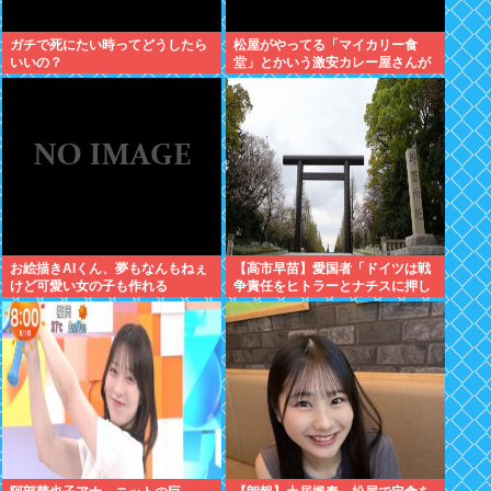
ガチで死にたい時ってどうしたら
松屋がやってる「マイカリー食
いいの？
堂」とかいう激安カレー屋さんが
こちらwww
お絵描きAIくん、夢もなんもねぇ
【高市早苗】愛国者「ドイツは戦
けど可愛い女の子も作れる
争責任をヒトラーとナチスに押し
付けたくせに日本を批判しゅりゅ
なぁぁぁぁぁ！」