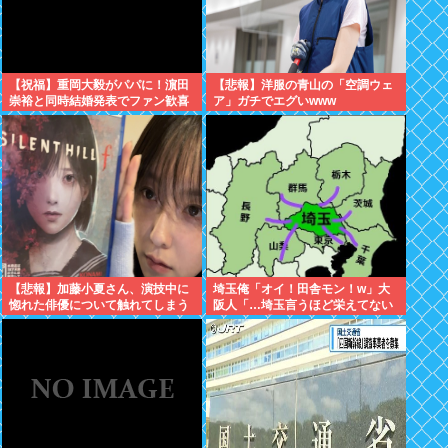
【祝福】重岡大毅がパパに！濵田
【悲報】洋服の青山の「空調ウェ
崇裕と同時結婚発表でファン歓喜
ア」ガチでエグいwww
【悲報】加藤小夏さん、演技中に
埼玉俺「オイ！田舎モン！w」大
惚れた俳優について触れてしまう
阪人「…埼玉言うほど栄えてない
やん」俺「でも、西やんw」