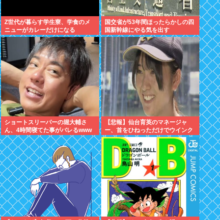
Z世代が暮らす学生寮、学食のメ
国交省が53年間ほったらかしの四
ニューがカレーだけになる
国新幹線にやる気を出す
ショートスリーパーの堀大輔さ
【悲報】仙台育英のマネージャ
ん、4時間寝てた事がバレるwww
ー、首をひねっただけでウインク
したことにされてしまうｗｗｗ