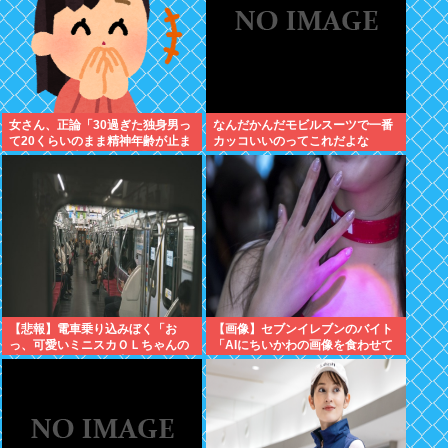
女さん、正論「30過ぎた独身男っ
なんだかんだモビルスーツで一番
て20くらいのまま精神年齢が止ま
カッコいいのってこれだよな
っていて気持ち悪い」話題にwww
【悲報】電車乗り込みぼく「お
【画像】セブンイレブンのバイト
っ、可愛いミニスカＯＬちゃんの
「AIにちいかわの画像を食わせて
隣あいてんじゃん！座ったろ！」
っと…できた！」⇒！
⇒！