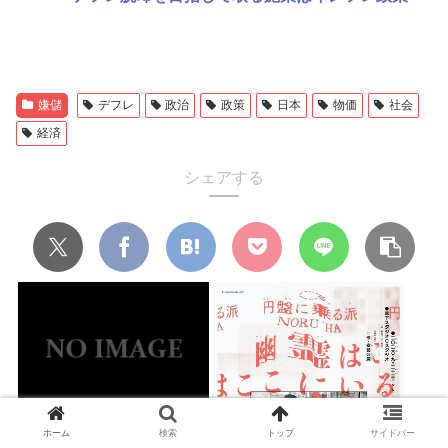
嫌儲
デフレ
政治
政策
日本
物価
社会
経済
シェアする
ホーム
検索
トップ
サイドバー
東浩紀さん、右からも左からも
【高市朗報】オカルトは信じな