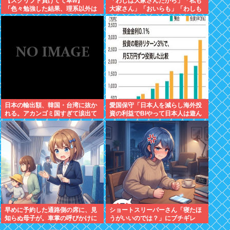
【スクリプト負けてて草w】
「わしは大家さんだから」「私も
「色々勉強した結果、理系以外は
大家さん」「おいらも」「わしも
エラー品だと気付いた【ガチ】」
じゃ」「拙者も」こんなCMに騙
について、もっと具体的に話そう
された日本人
か
日本の輸出額、韓国・台湾に抜か
愛国保守「日本人を減らし海外投
れる。アカンゴミ国すぎて涙出て
資の利益でBIやって日本人は遊ん
きた…
で暮らすべき。移民は不要」
早めに予約した通路側の席に、見
ショートスリーパーさん「寝たほ
知らぬ母子が。車掌の呼びかけに
うがいいのでは？」にブチギレ
も「目を閉じて無視」して居座ら