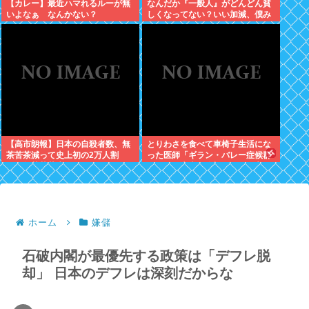
【カレー】最近ハマれるルーが無
なんだか『一般人』がどんどん貧
いよなぁ なんかない？
しくなってない？いい加減、僕み
たいに副業したら？週に2日休む
時代は終わったんだよ
【高市朗報】日本の自殺者数、無
とりわさを食べて車椅子生活にな
茶苦茶減って史上初の2万人割
った医師「ギラン・バレー症候群
れ。無茶苦茶生きやすい国になっ
になって本当に絶望。死んだ方が
てる件www
良かったと思った」
ホーム
嫌儲
石破内閣が最優先する政策は「デフレ脱
却」 日本のデフレは深刻だからな