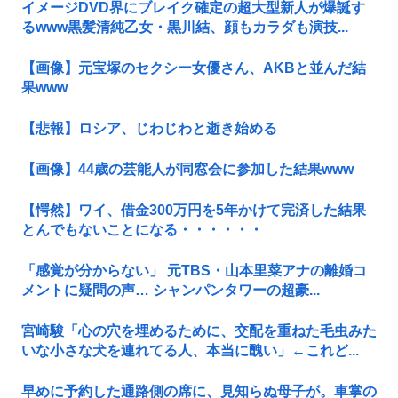
イメージDVD界にブレイク確定の超大型新人が爆誕す
るwww黒髪清純乙女・黒川結、顔もカラダも演技...
【画像】元宝塚のセクシー女優さん、AKBと並んだ結
果www
【悲報】ロシア、じわじわと逝き始める
【画像】44歳の芸能人が同窓会に参加した結果www
【愕然】ワイ、借金300万円を5年かけて完済した結果
とんでもないことになる・・・・・・
「感覚が分からない」 元TBS・山本里菜アナの離婚コ
メントに疑問の声… シャンパンタワーの超豪...
宮崎駿「心の穴を埋めるために、交配を重ねた毛虫みた
いな小さな犬を連れてる人、本当に醜い」←これど...
早めに予約した通路側の席に、見知らぬ母子が。車掌の