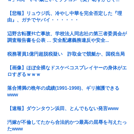
【悲報】リュウジ氏、冷やし中華を完全否定した『理
由』、ガチでヤバイ・・・・・・
辺野古転覆ﾀﾋ亡事故、学校法人同志社の第三者委員会が
調査報告書を公表 … 安全配慮義務違反や安全...
税務署員1億円超脱税疑い 詐取金で競艇か、国税当局
【画像】ほぼ全裸なドスケベコスプレイヤーの身体がエ
ロすぎるｗｗｗ
落合博満の晩年の成績(1991-1998)、ギリ擁護できる
www
【速報】ダウンタウン浜田、とんでもない発言www
汚嫁が不倫してたから合法的かつ最高の屈辱を与えたっ
たwww