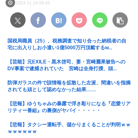
2024.11.14 09:45
国税局職員（25）、税務調査で知り合った納税者の自
宅に出入りしお小遣い1億5000万円頂戴するw...
【芸能】元EXILE・黒木啓司、妻・宮崎麗果被告への
DV事案で逮捕されていた 宮崎は全身打撲、頭...
防弾ガラスの件で誤情報を拡散した左派、間違いを指摘
されても頑として認めなかった結果……
【悲報】ゆうちゃみの暴露で浮き彫りになる『恋愛リア
リティー番組』の裏側がヤバイ・・・・・
【悲報】タクシー運転手、儲かりまくることが判明ｗｗ
ｗｗｗｗｗｗ