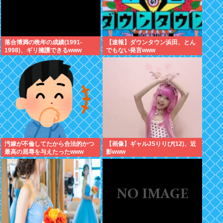
落合博満の晩年の成績(1991-
【速報】ダウンタウン浜田、とん
1998)、ギリ擁護できるwww
でもない発言www
汚嫁が不倫してたから合法的かつ
【画像】ギャルJSりりぴ(12)、近
最高の屈辱を与えたったwww
影www