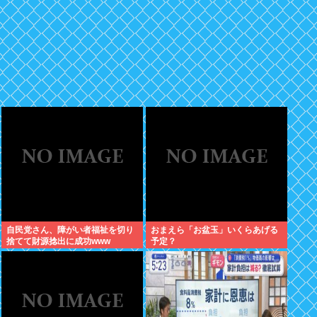
自民党さん、障がい者福祉を切り
おまえら「お盆玉」いくらあげる
捨てて財源捻出に成功www
予定？