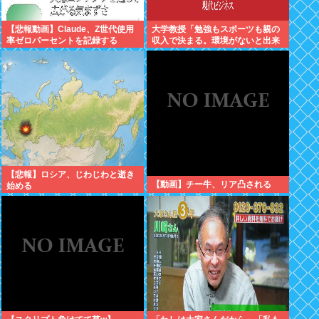
【悲報動画】Claude、Z世代使用
大学教授「勉強もスポーツも親の
率ゼロパーセントを記録する
収入で決まる。環境がないと出来
るわけがない」
【悲報】ロシア、じわじわと逝き
【動画】チー牛、リア凸される
始める