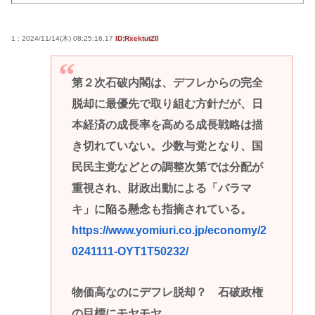
1 : 2024/11/14(木) 08:25:16.17
ID:RxektutZ0
第２次石破内閣は、デフレからの完全
脱却に最優先で取り組む方針だが、日
本経済の成長率を高める成長戦略は描
き切れていない。少数与党となり、国
民民主党などとの調整次第では分配が
重視され、財政出動による「バラマ
キ」に陥る懸念も指摘されている。
https://www.yomiuri.co.jp/economy/2
0241111-OYT1T50232/
物価高なのにデフレ脱却？ 石破政権
の目標にモヤモヤ