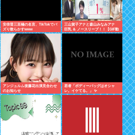
安倍晋三至極の名言、TikTokでバ
三山賀子アナと森山みなみアナ
ズり散らかすwww
巨乳 ＆ ノースリーブ！！【GIF動
画あり】
アンジュルム後藤花出演見合わせ
若者「ボディーバッグはオシャ
のお知らせ
レ。イケてる。」 ✨