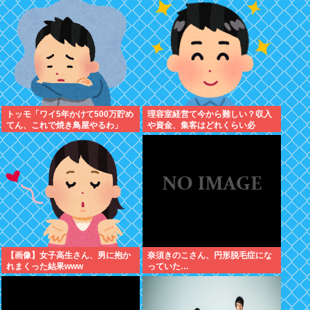
れました。無理やり奪われた席
は、結局“やったもん勝ち”にな
っ...
トッモ「ワイ5年かけて500万貯め
理容室経営て今から難しい？収入
てん、これで焼き鳥屋やるわ」
や資金、集客はどれくらい必
要？？
【画像】女子高生さん、男に抱か
奈須きのこさん、円形脱毛症にな
れまくった結果www
っていた…