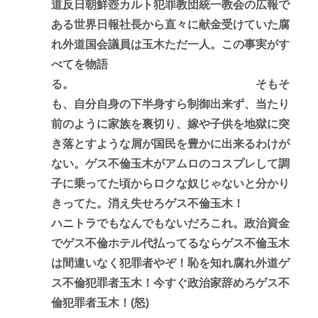
道反日朝鮮壺カルト犯罪教団統一教会の広報で
ある世界日報社長から直々に献金受けていた腐
れ外道国会議員は玉木ただ一人。この事実がす
べてを物語
る。 そもそ
も、自分自身の下半身すら制御出来ず、当たり
前のように家族を裏切り、嫁や子供を地獄に突
き落とすような屑が国民を豊かに出来るわけが
ない。ゲス不倫玉木がアムロのコスプレして調
子に乗ってた頃からロクな奴じゃないと分かり
きってた。消え失せろゲス不倫玉木！
ハニトラでもなんでもないだろこれ。政治資金
でゲス不倫ホテル代払ってるならゲス不倫玉木
は間違いなく犯罪者やぞ！恥を知れ腐れ外道ゲ
ス不倫犯罪者玉木！今すぐ政治家辞めろゲス不
倫犯罪者玉木！(怒)