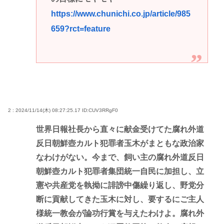
https://www.chunichi.co.jp/article/985
659?rct=feature
2 : 2024/11/14(木) 08:27:25.17
ID:CUV3RRgF0
世界日報社長から直々に献金受けてた腐れ外道
反日朝鮮壺カルト犯罪者玉木がまともな政治家
なわけがない。今まで、飼い主の腐れ外道反日
朝鮮壺カルト犯罪者集団統一自民に加担し、立
憲や共産党を執拗に誹謗中傷繰り返し、野党分
断に貢献してきた玉木に対し、要するにご主人
様統一教会が論功行賞を与えたわけよ。腐れ外