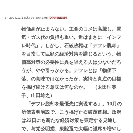
3 : 2024/11/14(木) 08:30:42.98
ID:RxektutZ0
物価高が止まらない。主食のコメは高騰し、電
気・ガス代の負担も重い。世はまさに「インフ
レ時代」。しかし、石破政権は「デフレ脱却」
を目指して巨額の経済対策を講じるという。物
価高対策の必要性に異を唱える人は少ないだろ
うが、やや引っかかる。デフレとは「物価下
落」の意味ではなかったか。実情と真逆の目標
を掲げ続ける意味は何なのか。 （太田理英
子、山田雄之）
「デフレ脱却を最優先に実現する」。10月の
所信表明演説で、こう掲げた石破茂首相。政府
は22日にも新たな経済対策を策定する見通し
で、与党公明党、衆院選で大幅に議席を増やし