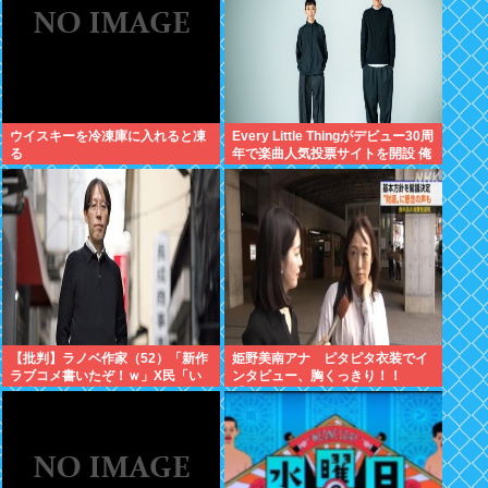
ウイスキーを冷凍庫に入れると凍
Every Little Thingがデビュー30周
る
年で楽曲人気投票サイトを開設 俺
はもちろんFace the Changeに入
れてきたぞ
【批判】ラノベ作家（52）「新作
姫野美南アナ ピタピタ衣装でイ
ラブコメ書いたぞ！ｗ」X民「い
ンタビュー、胸くっきり！！
い歳こいてラブコメ（笑）恥ずか
【GIF動画あり】
しくないの？」←やめたれｗと話
題に