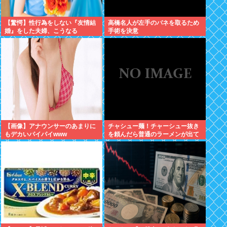
【驚愕】性行為をしない『友情結
高橋名人が左手のバネを取るため
婚』をした夫婦、こうなる
手術を決意
⇒･･･！！！
【画像】アナウンサーのあまりに
チャシュー麺！チャーシュー抜き
もデカいパイパイwww
を頼んだら普通のラーメンが出て
きたんだが、これっておかしくね
え？