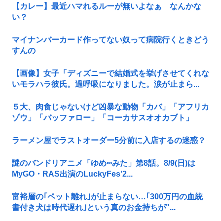
【カレー】最近ハマれるルーが無いよなぁ なんかな
い？
マイナンバーカード作ってない奴って病院行くときどう
すんの
【画像】女子「ディズニーで結婚式を挙げさせてくれな
いモラハラ彼氏。過呼吸になりました。涙が止まら...
５大、肉食じゃないけど凶暴な動物「カバ」「アフリカ
ゾウ」「バッファロー」「コーカサスオオカブト」
ラーメン屋でラストオーダー5分前に入店するの迷惑？
謎のバンドリアニメ「ゆめ∞みた」第8話。8/9(日)は
MyGO・RAS出演のLuckyFes’2...
富裕層の｢ペット離れ｣が止まらない…｢300万円の血統
書付き犬は時代遅れ｣という真のお金持ちが"...