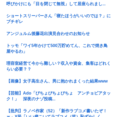
呼びかけにも「目を閉じて無視」して居座られまし...
ショートスリーパーさん「寝たほうがいいのでは？」に
ブチギレ
アンジュルム後藤花出演見合わせのお知らせ
トッモ「ワイ5年かけて500万貯めてん、これで焼き鳥
屋やるわ」
理容室経営て今から難しい？収入や資金、集客はどれく
らい必要？？
【画像】女子高生さん、男に抱かれまくった結果www
【芸能】Ado「びちょびちょびちょ アンチョビアタッ
ク！」 深夜のナゾ投稿...
【批判】ラノベ作家（52）「新作ラブコメ書いたぞ！
ｗ」X民「いい歳こいてラブコメ（笑）恥ずかしく...