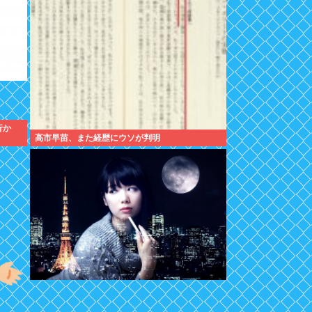
暴行か
高市早苗、また経歴にウソが判明