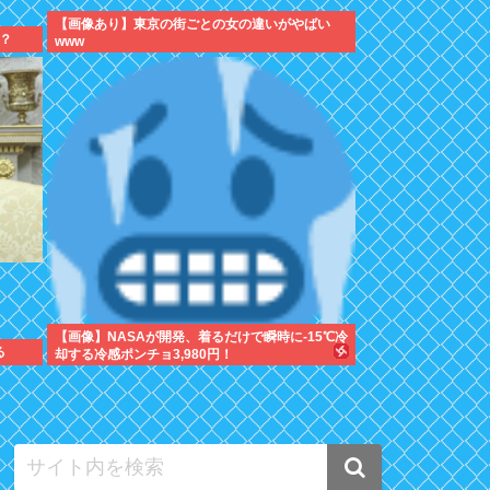
【画像あり】東京の街ごとの女の違いがやばい
？
www
【画像】NASAが開発、着るだけで瞬時に-15℃冷
る
却する冷感ポンチョ3,980円！