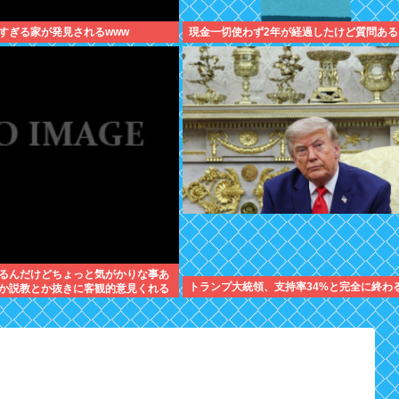
すぎる家が発見されるwww
現金一切使わず2年が経過したけど質問ある
るんだけどちょっと気がかりな事あ
トランプ大統領、支持率34%と完全に終わ
か説教とか抜きに客観的意見くれる
れ