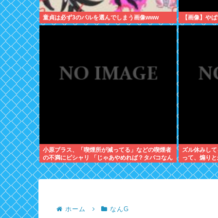
童貞は必ず3のパルを選んでしまう画像www
【画像】やば
小原ブラス、「喫煙所が減ってる」などの喫煙者
ズル休みして
の不満にピシャリ 「じゃあやめれば？タバコなん
って、煽りと
て家でだけ吸ってればいい」
人だけきてく
ホーム
なんG