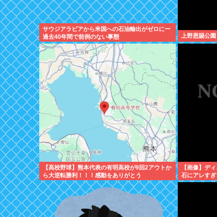
サウジアラビアから米国への石油輸出がゼロにー
上野恩賜公園
過去40年間で前例のない事態
【高校野球】熊本代表の有明高校が9回2アウトか
【画像】ディ
ら大逆転勝利！！！感動をありがとう
石にアレすぎ
w w w w w w