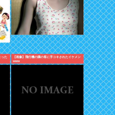
まった
【画像】飛行機の隣の客に手コキされたイケメン
www