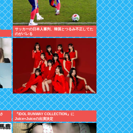
サッカーの日本人審判、韓国とつるみ不正してた
のがバレる
さ
『IDOL RUNWAY COLLECTION』に
Juice=Juiceの出演決定