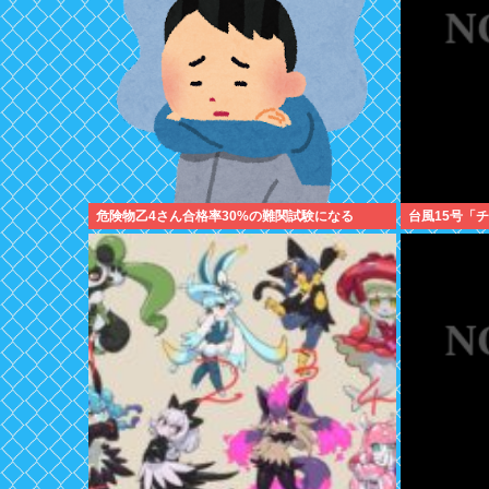
危険物乙4さん合格率30%の難関試験になる
台風15号「