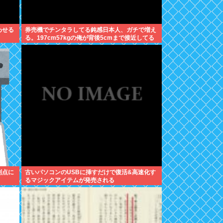
わせる
券売機でチンタラしてる鈍感日本人、ガチで増え
る。197cm57kgの俺が背後5cmまで接近してる
のに急ぎもしない件。
利点に
古いパソコンのUSBに挿すだけで復活&高速化す
るマジックアイテムが発売される