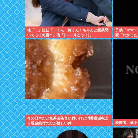
俺「…」担任「…くん！俺くん！ちゃんと授業聞
子供「ママー
いてって何度m」俺「(───来るッ！)」
親「わかった
今の日本だと無茶苦茶言い難いけど消費税減税よ
愛国者、値下
り現金給付の方が嬉しい件