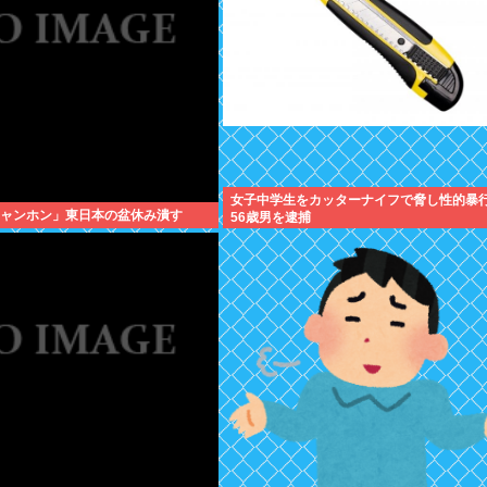
女子中学生をカッターナイフで脅し性的
チャンホン」東日本の盆休み潰す
56歳男を逮捕