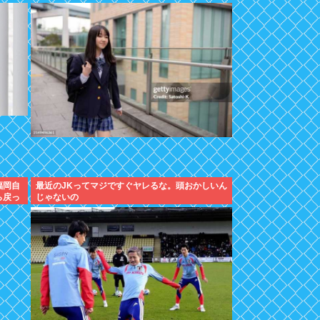
福岡自
最近のJKってマジですぐヤレるな。頭おかしいん
ら戻っ
じゃないの