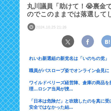
丸川議員「助けて！😭裏金
のでこのままでは落選して
2024.10.25 21:26
れいわ新選組の新党名は「いのちの党」
職員がバスローブ姿でオンライン会見に
ワイルドベリーズ経営陣、倉庫の商品を
理…ロシア当局が捜...
「日本は危険だ」と吹聴したのを真に受
安全ではなかった結...