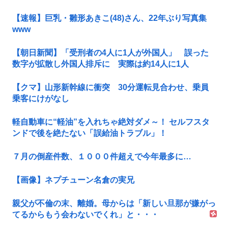
【速報】巨乳・雛形あきこ(48)さん、22年ぶり写真集
www
【朝日新聞】「受刑者の4人に1人が外国人」 誤った
数字が拡散し外国人排斥に 実際は約14人に1人
【クマ】山形新幹線に衝突 30分運転見合わせ、乗員
乗客にけがなし
軽自動車に“軽油”を入れちゃ絶対ダメ～！ セルフスタ
ンドで後を絶たない「誤給油トラブル」！
７月の倒産件数、１０００件超えで今年最多に…
【画像】ネプチューン名倉の実兄
親父が不倫の末、離婚。母からは「新しい旦那が嫌がっ
てるからもう会わないでくれ」と・・・