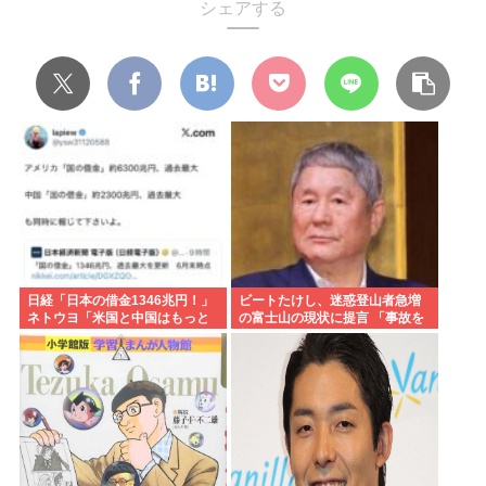
シェアする
日経「日本の借金1346兆円！」
ビートたけし、迷惑登山者急増
ネトウヨ「米国と中国はもっと
の富士山の現状に提言 「事故を
ヤバいだろwww」
起こしたら、それをまかなえる
だけのお金を払ってもらわない
と」