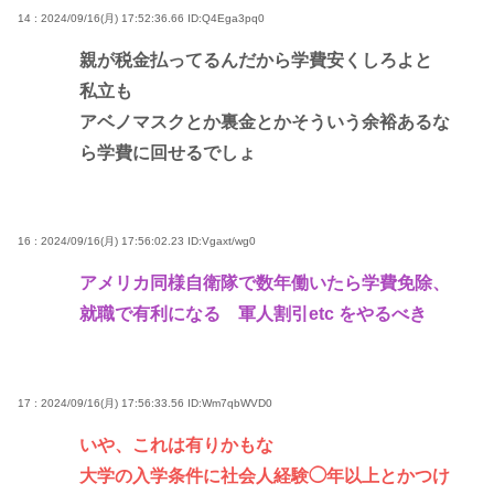
14 : 2024/09/16(月) 17:52:36.66
ID:Q4Ega3pq0
親が税金払ってるんだから学費安くしろよと
私立も
アベノマスクとか裏金とかそういう余裕あるな
ら学費に回せるでしょ
16 : 2024/09/16(月) 17:56:02.23
ID:Vgaxt/wg0
アメリカ同様自衛隊で数年働いたら学費免除、
就職で有利になる 軍人割引etc をやるべき
17 : 2024/09/16(月) 17:56:33.56
ID:Wm7qbWVD0
いや、これは有りかもな
大学の入学条件に社会人経験◯年以上とかつけ