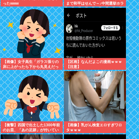
ったwww
まで和平はせんで～♪中間選挙ホラ
ホラホラホラ」
【画像】女子高生「ガラス張りの
【区画】なんだよこの漫画ｗｗｗ
床に上がったら下から丸見えだっ
【注意】
たｗ」ﾊﾟｼｬ
【衝撃】四国で出土した1300年前
【画像】乳がん検査エロすぎワロ
のお皿、「あの足跡」が付いてい
タｗｗｗ
る模様www