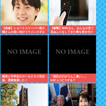
【画像】ショートスリーパー堀大
【衝撃】NHKさん、みんなが見て
輔さんの若い頃がイケメンスギル
見ぬふりをしてきた事を突き付け
と話題にwww
てしまう･･････････！！
樹里と中学生のカーセクロス完全
「彼氏の口がうんこ臭い…」
版。捜索進展した！
m9(´ん`)どうする？