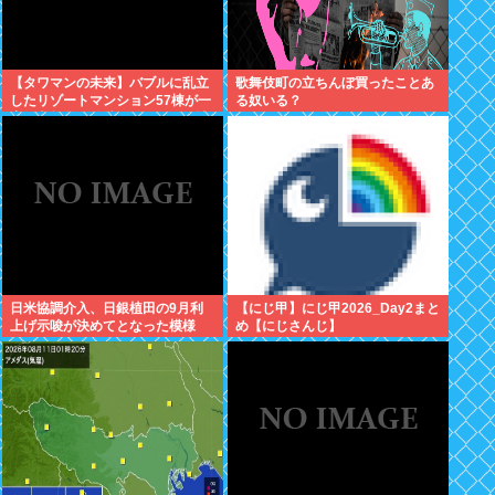
【タワマンの未来】バブルに乱立
歌舞伎町の立ちんぼ買ったことあ
したリゾートマンション57棟が一
る奴いる？
斉に老朽化。外壁はボロボロ、地
下には水が溜まる
日米協調介入、日銀植田の9月利
【にじ甲】にじ甲2026_Day2まと
上げ示唆が決めてとなった模様
め【にじさんじ】