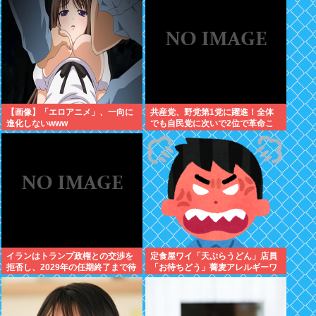
【画像】「エロアニメ」、一向に
共産党、野党第1党に躍進！全体
進化しないwww
でも自民党に次いで2位で革命こ
こに成就w
イランはトランプ政権との交渉を
定食屋ワイ「天ぷらうどん」店員
拒否し、2029年の任期終了まで待
「お待ちどう」蕎麦アレルギーワ
つと表明した
イ「これそばと一緒に茹でた？」
←最初に言わなかったワイが悪い
のか？