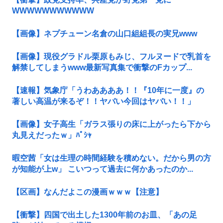
WWWWWWWWWWW
【画像】ネプチューン名倉の山口組組長の実兄www
【画像】現役グラドル栗原もみじ、フルヌードで乳首を
解禁してしまうwww最新写真集で衝撃のFカップ...
【速報】気象庁「うわああああ！！『10年に一度』の
著しい高温が来るぞ！！ヤバい今回はヤバい！！」
【画像】女子高生「ガラス張りの床に上がったら下から
丸見えだったｗ」ﾊﾟｼｬ
暇空茜「女は生理の時間経験を積めない。だから男の方
が知能が上w」 こいつって過去に何かあったのか...
【区画】なんだよこの漫画ｗｗｗ【注意】
【衝撃】四国で出土した1300年前のお皿、「あの足