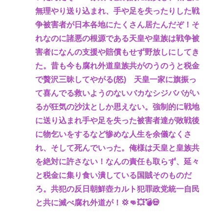
無理やり送り込まれ、手や足を失ったりした戦
争被害者が日本各地にたくさん居たんだぞ！そ
れなのに諸悪の根源である天皇や皇族は戦争被
害者になんの支援や賠償もせず野放しにしてき
た。昔も今も腐れ外道皇族共がのうのうと税金
で贅沢三昧してやがる(怒) 天皇一家に旗振っ
て喜んでる救いようのないバカなシジババがい
るが狂気の沙汰としか思えない。強制的に戦地
に送り込まれ手や足を失った被害者達が敗戦後
に物乞いをするなど惨めな人生を余儀なくさ
れ、そして死んでいった。俺様は天皇と皇族共
を絶対に許さない！なんの責任も取らず、延々
と税金に集り食い潰している国賊そのものだ
ろ。共犯の反日朝鮮壺カルト犯罪政党統一自民
と共に滅べ腐れ外道が！💢👊💥💣💀