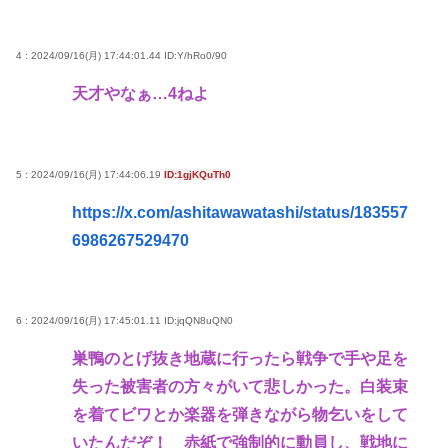
4 : 2024/09/16(月) 17:44:01.44
ID:Y/hRo0/90
天才やなぁ…4ねよ
5 : 2024/09/16(月) 17:44:06.19
ID:1gjKQuTh0
https://x.com/ashitawawatashi/status/183557
6986267529470
6 : 2024/09/16(月) 17:45:01.11
ID:jqQN8uQN0
巣鴨のとげ抜き地蔵に行ったら戦争で手や足を
失った被害者の方々がいて悲しかった。白装束
を着てビワとか楽器を弾きながら物乞いをして
いたんだぞ！ 赤紙で強制的に動員し、戦地に