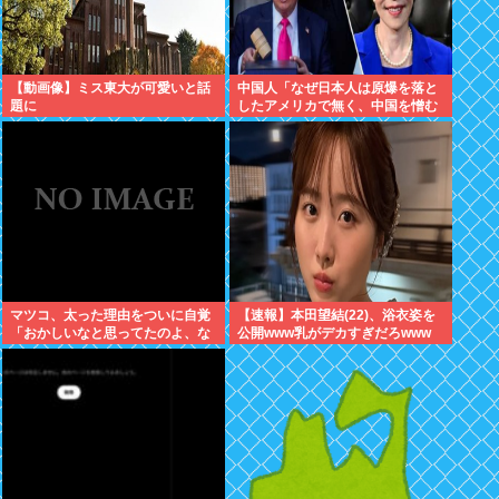
【動画像】ミス東大が可愛いと話
中国人「なぜ日本人は原爆を落と
題に
したアメリカで無く、中国を憎む
のですか？」
マツコ、太った理由をついに自覚
【速報】本田望結(22)、浴衣姿を
「おかしいなと思ってたのよ、な
公開www乳がデカすぎだろwww
んで？って」