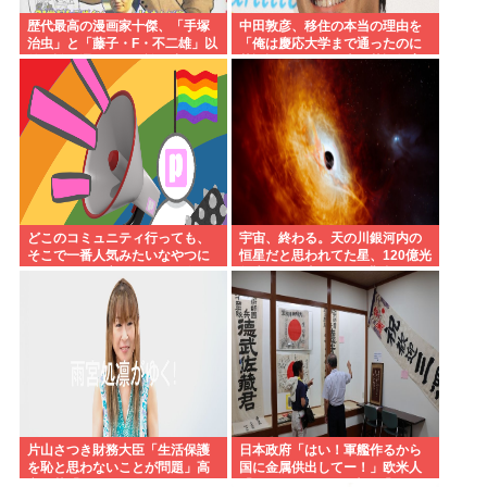
歴代最高の漫画家十傑、「手塚
中田敦彦、移住の本当の理由を
治虫」と「藤子・F・不二雄」以
「俺は慶応大学まで通ったのに
外に誰を選んでも異論が出る
英語話せない。日本の英語教育
www
はおかしい」
どこのコミュニティ行っても、
宇宙、終わる。天の川銀河内の
そこで一番人気みたいなやつに
恒星だと思われてた星、120億光
死ぬほど悪口言っちゃって嫌わ
年先にある太陽の500兆倍明るい
れるんやがワイが悪いんか？
星だと判明。
片山さつき財務大臣「生活保護
日本政府「はい！軍艦作るから
を恥と思わないことが問題」高
国に金属供出してー！」欧米人
市早苗「さもしい人のせいで国
「don’t stop！」日本人「？」