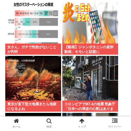
が滅びる」
女さん、ガチで性欲がないこと
【動画】ジャンボタニシの産卵
が判明
動画、キモいと話題に
東京が直下型大地震きたら地獄
コロンビアでM7.4の地震 気象庁
になるよね
「日本への津波の心配はありま
せん」
ホーム
検索
トップ
サイドバー