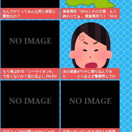
なんでゲイってみんな同じ体型と
鳥取県民「50センチの大雪、もう
髪型なの？
終わりだぁ 」青森県民ワイ「50セ
ンチも積もったかｗ」
もう車はBYD「シーライオン6」
夫の前妻がウチに乗り込んでき
で良くないか？見た目よし.PH.EV.
た・・・とりあえず警察呼んでひ
保証長い.中国製…嫌儲民が求める
きとってもらった
ものが全てある
アラフィフだが週一のオ●ニーが
日本一チンビンするJK8人の卒業