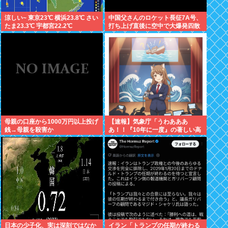
涼しい~ 東京23℃ 横浜23.8℃ さい
中国父さんのロケット長征7A号、
たま23.3℃ 宇都宮22.2℃
打ち上げ直後に空中で大爆発四散
し失敗に終わる
母親の口座から1000万円以上投げ
【速報】気象庁「うわあああ
銭→母親を殺害か
あ！！『10年に一度』の著しい高
温が来るぞ！！ヤバい今回はヤバ
い！！」
日本の少子化、実は深刻ではなか
イラン「トランプの任期が終わる