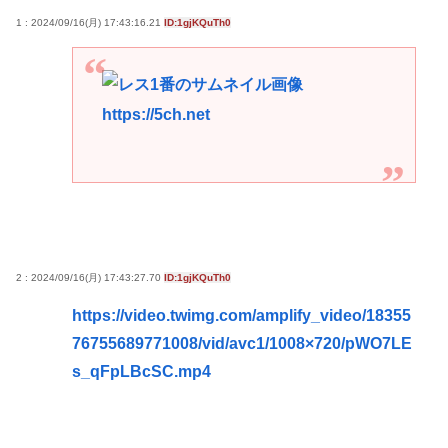
1 : 2024/09/16(月) 17:43:16.21
ID:1gjKQuTh0
https://5ch.net
2 : 2024/09/16(月) 17:43:27.70
ID:1gjKQuTh0
https://video.twimg.com/amplify_video/18355
76755689771008/vid/avc1/1008×720/pWO7LE
s_qFpLBcSC.mp4