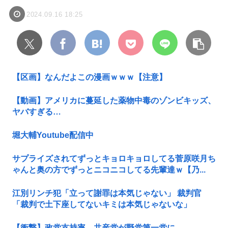
2024.09.16 18:25
【区画】なんだよこの漫画ｗｗｗ【注意】
【動画】アメリカに蔓延した薬物中毒のゾンビキッズ、
ヤバすぎる…
堀大輔Youtube配信中
サプライズされてずっとキョロキョロしてる菅原咲月ち
ゃんと奥の方でずっとニコニコしてる先輩達ｗ【乃...
江別リンチ犯「立って謝罪は本気じゃない」 裁判官
「裁判で土下座してないキミは本気じゃないな」
【衝撃】政党支持率、共産党が野党第一党に