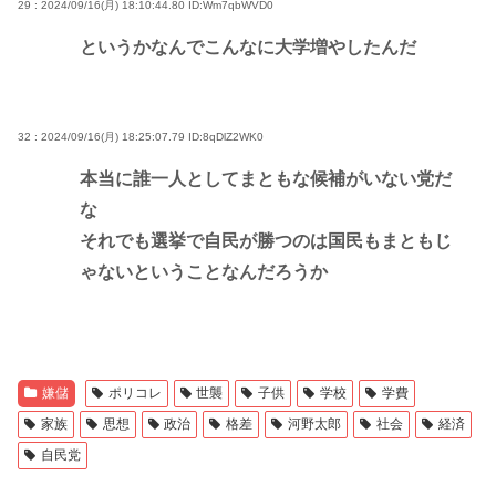
29 : 2024/09/16(月) 18:10:44.80
ID:Wm7qbWVD0
というかなんでこんなに大学増やしたんだ
32 : 2024/09/16(月) 18:25:07.79
ID:8qDlZ2WK0
本当に誰一人としてまともな候補がいない党だ
な
それでも選挙で自民が勝つのは国民もまともじ
ゃないということなんだろうか
嫌儲
ポリコレ
世襲
子供
学校
学費
家族
思想
政治
格差
河野太郎
社会
経済
自民党