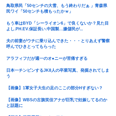
鳥取県民「50センチの大雪、もう終わりだぁ 」青森県
民ワイ「50センチも積もったかｗ」
もう車はBYD「シーライオン6」で良くないか？見た目
よし.PH.EV.保証長い.中国製…嫌儲民が...
夫の前妻がウチに乗り込んできた・・・とりあえず警察
呼んでひきとってもらった
アラフィフだが週一のオ●ニーが苦痛すぎる
日本一チンビンするJK8人の卒業写真、発掘されてしま
う
【画像】1軍女子大生の足のここの部分Нすぎない？
【画像】WBSの古旗笑佳アナが巨乳で妊娠してるのか
と話題に