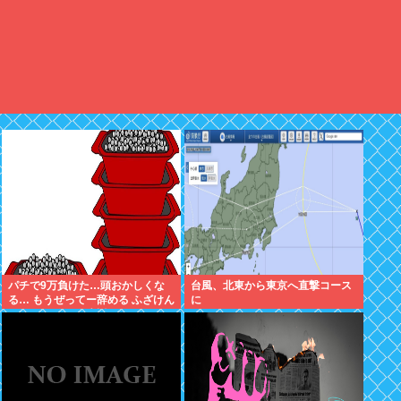
パチで9万負けた…頭おかしくな
台風、北東から東京へ直撃コース
る… もうぜってー辞める ふざけん
に
なマジで 俺の人生返してカレイド
新宿