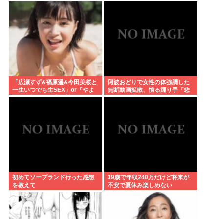
「広瀬すず&福原遥&今田美桜と
阿波おどりで女性の体強調した
一生いつでも生SEX」or「やよ
無断動画拡散、憤る踊り手「悲
い軒&大戸屋 一生無料」www
しいし気持ち悪い」…悪質なケ
ースは警察への相談検討
初めてソープランド行った感想
39歳で年収240万だけど将来が
を教えて
不安で夏休み楽しめない