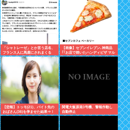
「シャトレーゼ」とか言う店名、
【画像】セブンイレブン､神商品
フランス人に馬鹿にされまくる
｢｢お店で焼いたハンディピザ マル
ゲリータ/照り焼きチキン｣｣を発売
【悲報】トッモ(21)、バイト先の
関電大飯原発3号機、警報作動し
おばさん(36)を孕ませた結果⇒！
自動停止