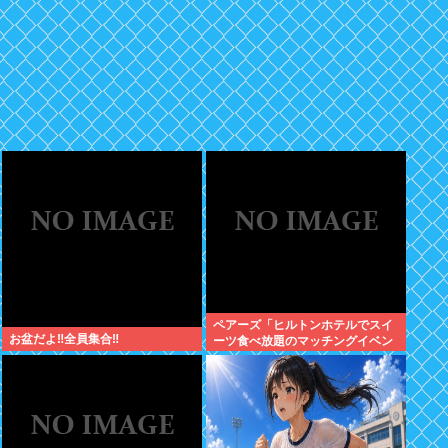
ペアーズ「ヒルトンホテルでスイ
お盆だよ‼全員集合‼
ーツ食べ放題のマッチングイベン
トやるぞ。女2500円男7000円
な」→女だけ埋まるwww