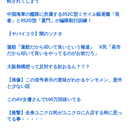
転されてしまう
中国海軍の艦隊に所属する052C型ミサイル駆逐艦「長
春」と052D型「厦門」が編隊航行訓練！
【ヤバイコラ】闇のソナタ
蓮舫「蓮舫だから叩いて良いという報道」 X民「高市
だから叩いて良いをやってるのがお前だろ」
大阪都構想って反対する奴おるん？？？
【画像】この信号表示の意味がわかるケンモメン、意外
と少ない説
このAV女優さんで100万回抜いてる
【衝撃】全身ユニクロ民がユニクロに入店する時に思っ
てる事・・・・・