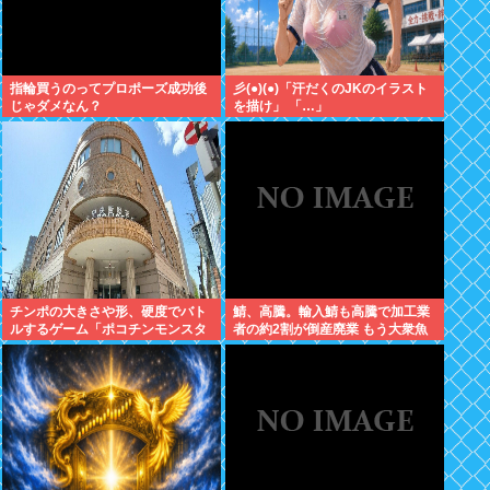
指輪買うのってプロポーズ成功後
彡(●)(●)「汗だくのJKのイラスト
じゃダメなん？
を描け」 「…」
チンポの大きさや形、硬度でバト
鯖、高騰。輸入鯖も高騰で加工業
ルするゲーム「ポコチンモンスタ
者の約2割が倒産廃業 もう大衆魚
ー」を作ろうと思う
から高級魚へ…