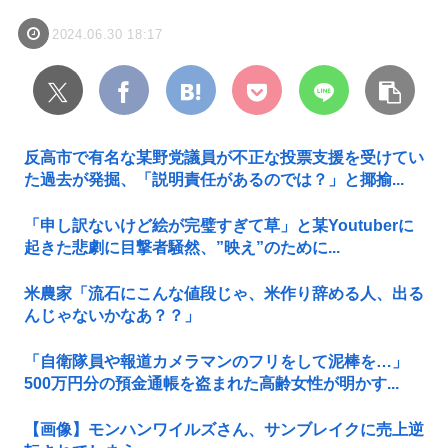
2024.06.30 18:17
反高市で有名な某野党議員が不正な投票支援を受けてい
た過去が発掘、「説明責任があるのでは？」と揶揄...
「申し訳ないけど絵が完璧すぎて草」と某Youtuberに
起きた悲劇に目撃者騒然、”映え”のために...
米農家「流石にこんな値段じゃ、米作り辞める人、出る
んじゃないかなあ？？」
「自衛隊員や報道カメラマンのフリをして泥棒を…」
500万円分の預金通帳を盗まれた高齢女性が明かす...
【画像】モンハンワイルズさん、サンブレイクに売上逆