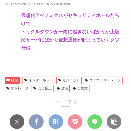
31 : 2024/06/30(日) 18:13:03.10
ID:YGhiP1O80
仮想化アベノミクスがセキュリティホールだら
けで
トリクルダウンが一向に起きないばかりか上級
民サーバにばかり仮想通貨が貯まっていくクソ
仕様
嫌儲
インターネット
ガジェット
クラウドストレージ
ストレージ
安倍晋三
政治
自民党
シェアする