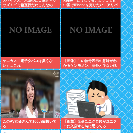
スペイン人「大阪のたこ焼きマッ
Apple「どうしても、どうしても
ッズ！ゴミ箱直行だわこんなの
中国でiPhoneを売りたい…アリバ
w」←大炎上してしまう
バさん提携しよ！」中国AI企業に
追い風
ヤニカス「電子タバコは臭くな
【画像】この信号表示の意味がわ
い」←これ
かるケンモメン、意外と少ない説
このAV女優さんで100万回抜いて
【衝撃】全身ユニクロ民がユニク
る
ロに入店する時に思ってる
事・・・・・