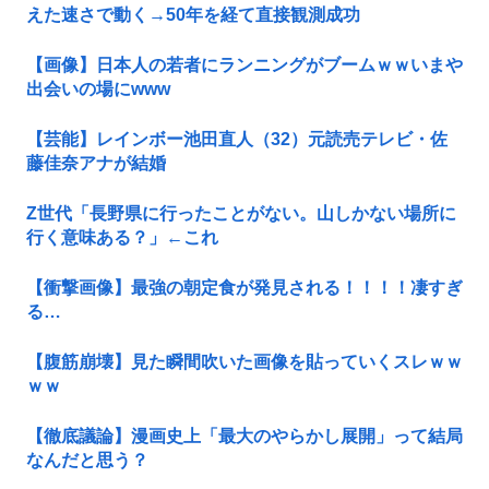
えた速さで動く→50年を経て直接観測成功
【画像】日本人の若者にランニングがブームｗｗいまや
出会いの場にwww
【芸能】レインボー池田直人（32）元読売テレビ・佐
藤佳奈アナが結婚
Z世代「長野県に行ったことがない。山しかない場所に
行く意味ある？」←これ
【衝撃画像】最強の朝定食が発見される！！！！凄すぎ
る…
【腹筋崩壊】見た瞬間吹いた画像を貼っていくスレｗｗ
ｗｗ
【徹底議論】漫画史上「最大のやらかし展開」って結局
なんだと思う？