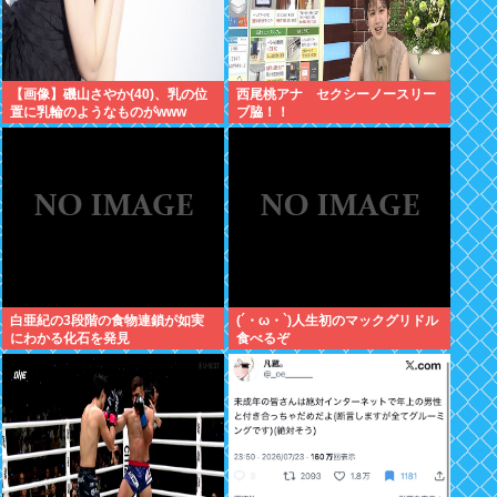
【画像】磯山さやか(40)、乳の位
西尾桃アナ セクシーノースリー
置に乳輪のようなものがwww
ブ脇！！
白亜紀の3段階の食物連鎖が如実
(´・ω・`)人生初のマックグリドル
にわかる化石を発見
食べるぞ