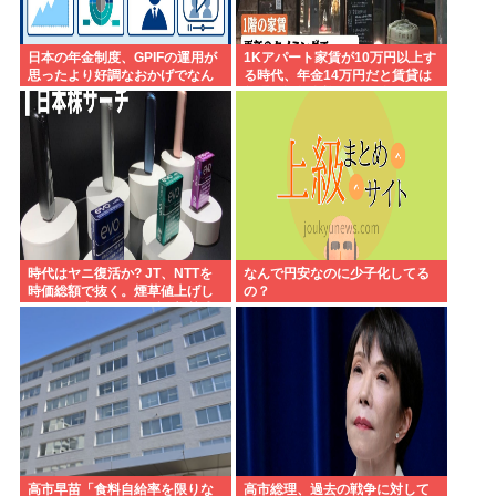
日本の年金制度、GPIFの運用が
1Kアパート家賃が10万円以上す
思ったより好調なおかげでなん
る時代、年金14万円だと賃貸は
とかなりそう
無理、運転免許もなく移住も困
難
時代はヤニ復活か? JT、NTTを
なんで円安なのに少子化してる
時価総額で抜く。煙草値上げし
の？
てもヤニ中人口へらずに加熱式
煙草のシュアのびる
高市早苗「食料自給率を限りな
高市総理、過去の戦争に対して