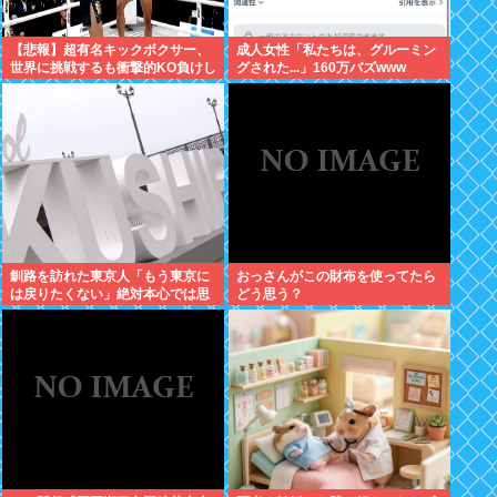
【悲報】超有名キックボクサー、
成人女性「私たちは、グルーミン
世界に挑戦するも衝撃的KO負けし
グされた...」160万バズwww
てしまう…
釧路を訪れた東京人「もう東京に
おっさんがこの財布を使ってたら
は戻りたくない」絶対本心では思
どう思う？
ってないよな