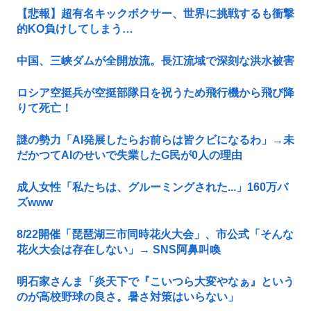
【悲報】超有名キックボクサー、世界に挑戦するも衝撃
的KO負けしてしまう…
中国、三峡ダムが全開放流。長江流域で深刻な洪水被害
ロシア空挺兵が空挺部隊日を祝うため飛行機から飛び降
りて死亡！
謎の勢力「AI発展したらお前らは皆クビになるわ」→未
だかつてAIのせいで失業したG民が0人の理由
成人女性「私たちは、グルーミングされた...」160万バ
ズwww
8/22開催「琵琶湖三市同時花火大会」、市公式「そんな
花火大会は存在しない」→ SNS阿鼻叫喚
明石家さんま「炎天下で『こいつら大変やなぁ』という
のが高校野球の良さ。暑さ対策はいらない」