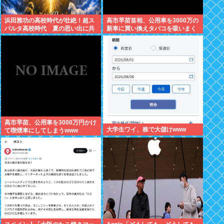
浜田雅功の高校時代が壮絶！超ス
高市早苗首相、公用車を3000万の
パルタ高校時代 夏の思い出に共
新車に買い換えタバコを吸いまく
演者衝撃「ええ？」
っていた
高市早苗、公用車を3000万円かけ
大学生ワイ、株で大儲けwww
て喫煙車にしてしまうwww