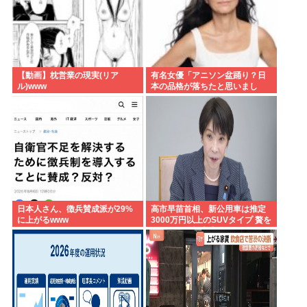
【動画】枕営業の現実(リア
有名女優「アニソン盆踊り？日
ル)www
本の品格が落ちたと思いまし
た」
日本人さん、徴兵賛成派が29%
高市早苗首相、新公用車は推定
に上がるwww
3000万円以上のSUVタイプ 贅を
尽くした後部座席でたばこを吸
うのが至福の時間か どんどん延
びる乗車時間