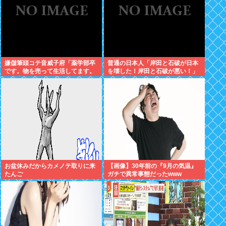
嫌儲筆頭コテ音威子府「薬学部卒
普通の日本人「岸田と石破が日本
です。物を売って生活してます。
を壊した！岸田と石破が悪い！」
何を売ってるかは言えません」
お盆休みだからカメノテ取りに来
【画像】30年前の『9月の気温』
たんご
ガチで異常事態だったwww