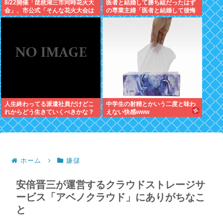
8/22開催「琵琶湖三市同時花火大
医者と結婚して勝ち組だったはず
会」、市公式「そんな花火大会は
の専業主婦「医者と結婚して後悔
存在しない」→ SNS阿鼻叫喚
している」
人生終わってる派遣社員だけどこ
中学生の射精とかいう二度と味わ
れからどう生きていくべきかな？
えない快感www
ホーム
嫌儲
安倍晋三が運営するクラウドストレージサ
ービス「アベノクラウド」にありがちなこ
と