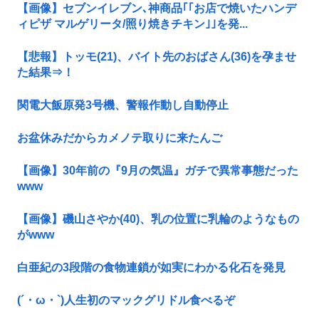
【画像】セブンイレブン､神商品｢｢お店で焼いたハンデ
ィピザ マルゲリータ/照り焼きチキン｣｣を発...
【悲報】トッモ(21)、バイト先のおばさん(36)を孕ませ
た結果⇒！
関電大飯原発3号機、警報作動し自動停止
お盆休みだからカメノテ取りに来たんご
【画像】30年前の『9月の気温』ガチで異常事態だった
www
【画像】磯山さやか(40)、乳の位置に乳輪のようなもの
がwww
白亜紀の3段階の食物連鎖が如実にわかる化石を発見
(´・ω・`)人生初のマックグリドル食べるぞ