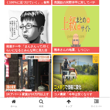
く100%に近づけていく」→食料
売国奴の河野洋平に対してバチ
自給率が日本史上最低になって
ーンと物申してしまう
しまう
発達チー牛 「まんさんってJDく
熊本さんの地震、しつこい
らいになるとみんな同じ見た目
になるよねw」⬅批判殺到
1Kアパート家賃が10万円以上す
コメ農家「今年は安くなりす
る時代、年金14万円前後だと賃
ぎ」「こんな値段じゃ米作りを
貸の都民は無理じゃね？ 運転免
やめる人も多くなるんじゃない
許もなく移住も無理じゃね？
かな?」
ホーム
検索
トップ
サイドバー