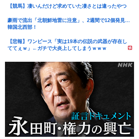
【競馬】凄いんだけど求めていた凄さとは違ったやつ
豪雨で流出「北朝鮮地雷に注意」、2週間で12個発見…
韓国北西部！
【悲報】ワンピース「実は19本の伝説の武器が存在し
ててぇｗ」←ガチで大炎上してしまうｗｗｗ