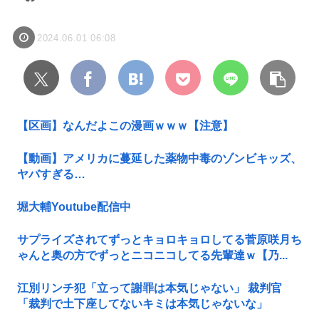
2024.06.01 06:08
【区画】なんだよこの漫画ｗｗｗ【注意】
【動画】アメリカに蔓延した薬物中毒のゾンビキッズ、
ヤバすぎる…
堀大輔Youtube配信中
サプライズされてずっとキョロキョロしてる菅原咲月ち
ゃんと奥の方でずっとニコニコしてる先輩達ｗ【乃...
江別リンチ犯「立って謝罪は本気じゃない」 裁判官
「裁判で土下座してないキミは本気じゃないな」