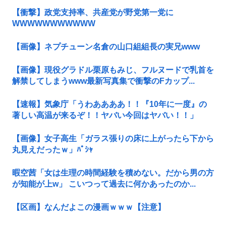
【衝撃】政党支持率、共産党が野党第一党に
WWWWWWWWWWW
【画像】ネプチューン名倉の山口組組長の実兄www
【画像】現役グラドル栗原もみじ、フルヌードで乳首を
解禁してしまうwww最新写真集で衝撃のFカップ...
【速報】気象庁「うわああああ！！『10年に一度』の
著しい高温が来るぞ！！ヤバい今回はヤバい！！」
【画像】女子高生「ガラス張りの床に上がったら下から
丸見えだったｗ」ﾊﾟｼｬ
暇空茜「女は生理の時間経験を積めない。だから男の方
が知能が上w」 こいつって過去に何かあったのか...
【区画】なんだよこの漫画ｗｗｗ【注意】