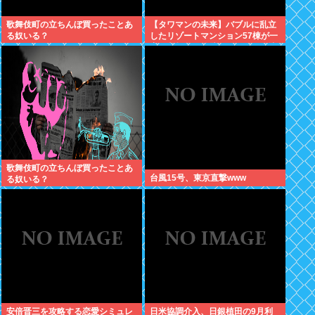
歌舞伎町の立ちんぼ買ったことあ
【タワマンの未来】バブルに乱立
る奴いる？
したリゾートマンション57棟が一
斉に老朽化。外壁はボロボロ、地
下には水が溜まる
歌舞伎町の立ちんぼ買ったことあ
台風15号、東京直撃www
る奴いる？
安倍晋三を攻略する恋愛シミュレ
日米協調介入、日銀植田の9月利