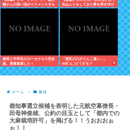
輔さんの若い頃がイケメンスギル
見ぬふりをしてきた事を突き付け
と話題にwww
てしまう･･････････！！
樹里と中学生のカーセクロス完全
「彼氏の口がうんこ臭い…」
版。捜索進展した！
m9(´ん`)どうする？
ホーム
嫌儲
都知事選立候補を表明した元航空幕僚長・
田母神俊雄、公約の目玉として「都内での
大麻栽培許可」を掲げる！！うおおおぉ
ぉ！！