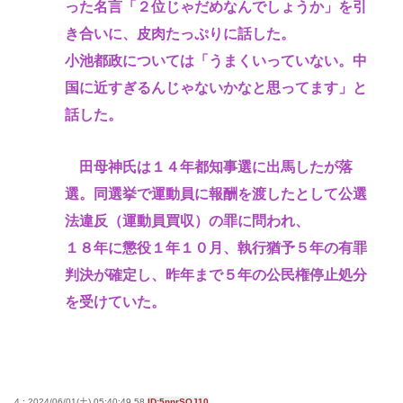
った名言「２位じゃだめなんでしょうか」を引
き合いに、皮肉たっぷりに話した。
小池都政については「うまくいっていない。中
国に近すぎるんじゃないかなと思ってます」と
話した。
田母神氏は１４年都知事選に出馬したが落
選。同選挙で運動員に報酬を渡したとして公選
法違反（運動員買収）の罪に問われ、
１８年に懲役１年１０月、執行猶予５年の有罪
判決が確定し、昨年まで５年の公民権停止処分
を受けていた。
4 : 2024/06/01(土) 05:40:49.58
ID:5nnrSOJ10