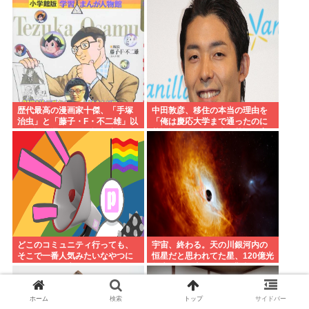
だけのお金を払ってもらわない
と」
歴代最高の漫画家十傑、「手塚
中田敦彦、移住の本当の理由を
治虫」と「藤子・F・不二雄」以
「俺は慶応大学まで通ったのに
外に誰を選んでも異論が出る
英語話せない。日本の英語教育
www
はおかしい」
どこのコミュニティ行っても、
宇宙、終わる。天の川銀河内の
そこで一番人気みたいなやつに
恒星だと思われてた星、120億光
死ぬほど悪口言っちゃって嫌わ
年先にある太陽の500兆倍明るい
れるんやがワイが悪いんか？
星だと判明。
ホーム
検索
トップ
サイドバー