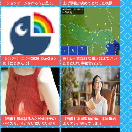
ーションゲームを作ろうと思う。
上げ示唆が決めてとなった模様
プロポーズの時も「その指輪は何
だよ」とツンデレな晋さん
【にじ甲】にじ甲2026_Day2まと
涼しい~ 東京23℃ 横浜23.8℃ さい
め【にじさんじ】
たま23.3℃ 宇都宮22.2℃
【画像】根本はるみと松金洋子の
【画像】本田望結の妹、本田望結
パイズリ、イかない奴いないだろ
よりアレが実ってしまう
www