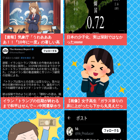
【速報】気象庁「うわあああ
日本の少子化、実は深刻ではなか
あ！！『10年に一度』の著しい高
ったwww
温が来るぞ！！ヤバい今回はヤバ
い！！」
イラン「トランプの任期が終わる
【画像】女子高生「ガラス張りの
まで和平はせんで～♪中間選挙ホラ
床に上がったら下から丸見えだっ
ホラホラホラ」
たｗ」ﾊﾟｼｬ