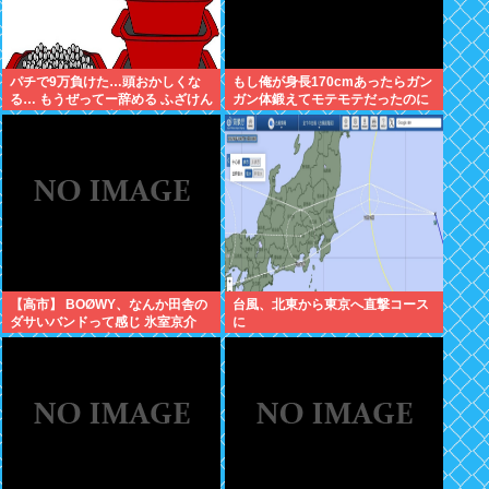
パチで9万負けた…頭おかしくな
もし俺が身長170cmあったらガン
る… もうぜってー辞める ふざけん
ガン体鍛えてモテモテだったのに
なマジで 俺の人生返してカレイド
な
新宿
【高市】 BOØWY、なんか田舎の
台風、北東から東京へ直撃コース
ダサいバンドって感じ 氷室京介
に
「お肉屋さんで生まれました」