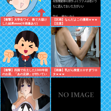
【衝撃】大学生ワイ、株で大儲け
【区画】なんだよこの漫画ｗｗｗ
した結果www(※画像あり)
【注意】
【衝撃】四国で出土した1300年前
【画像】乳がん検査エロすぎワロ
のお皿、「あの足跡」が付いてい
タｗｗｗ
る模様www