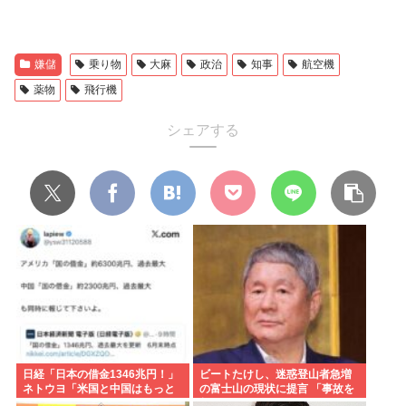
嫌儲
乗り物
大麻
政治
知事
航空機
薬物
飛行機
シェアする
日経「日本の借金1346兆円！」
ビートたけし、迷惑登山者急増
ネトウヨ「米国と中国はもっと
の富士山の現状に提言 「事故を
ヤバいだろwww」
起こしたら、それをまかなえる