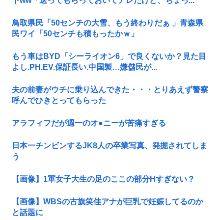
下ww「送ってもらっておいてアレだけど、ちょっ...
鳥取県民「50センチの大雪、もう終わりだぁ 」青森県
民ワイ「50センチも積もったかｗ」
もう車はBYD「シーライオン6」で良くないか？見た目
よし.PH.EV.保証長い.中国製…嫌儲民が...
夫の前妻がウチに乗り込んできた・・・とりあえず警察
呼んでひきとってもらった
アラフィフだが週一のオ●ニーが苦痛すぎる
日本一チンビンするJK8人の卒業写真、発掘されてしま
う
【画像】1軍女子大生の足のここの部分Нすぎない？
【画像】WBSの古旗笑佳アナが巨乳で妊娠してるのか
と話題に