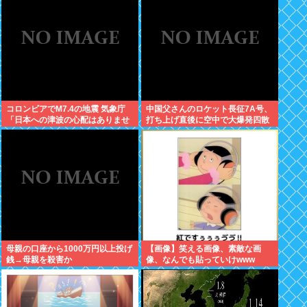
コロンビアでM7.4の地震 気象庁
中国父さんのロケット長征7A号、
「日本への津波の心配はありませ
打ち上げ直後に空中で大爆発四散
ん」
し失敗に終わる
母親の口座から1000万円以上投げ
【画像】笑える画像、素敵な画
銭→母親を殺害か
像、なんでも貼っていけwww