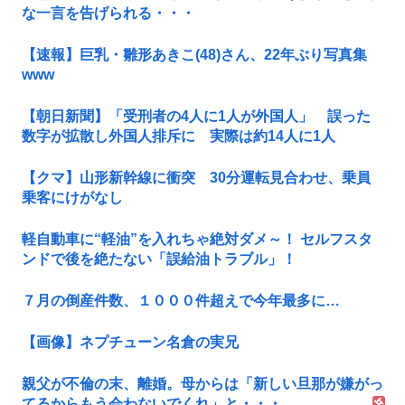
な一言を告げられる・・・
【速報】巨乳・雛形あきこ(48)さん、22年ぶり写真集
www
【朝日新聞】「受刑者の4人に1人が外国人」 誤った
数字が拡散し外国人排斥に 実際は約14人に1人
【クマ】山形新幹線に衝突 30分運転見合わせ、乗員
乗客にけがなし
軽自動車に“軽油”を入れちゃ絶対ダメ～！ セルフスタ
ンドで後を絶たない「誤給油トラブル」！
７月の倒産件数、１０００件超えで今年最多に…
【画像】ネプチューン名倉の実兄
親父が不倫の末、離婚。母からは「新しい旦那が嫌がっ
てるからもう会わないでくれ」と・・・