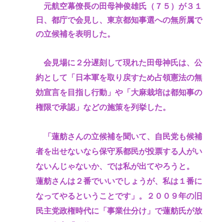
元航空幕僚長の田母神俊雄氏（７５）が３１
日、都庁で会見し、東京都知事選への無所属で
の立候補を表明した。
会見場に２分遅刻して現れた田母神氏は、公
約として「日本軍を取り戻すため占領憲法の無
効宣言を目指し行動」や「大麻栽培は都知事の
権限で承認」などの施策を列挙した。
「蓮舫さんの立候補を聞いて、自民党も候補
者を出せないなら保守系都民が投票する人がい
ないんじゃないか、では私が出てやろうと。
蓮舫さんは２番でいいでしょうが、私は１番に
なってやるということです」。２００９年の旧
民主党政権時代に「事業仕分け」で蓮舫氏が放