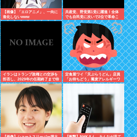
【画像】「エロアニメ」、一向に
共産党、野党第1党に躍進！全体
進化しないwww
でも自民党に次いで2位で革命こ
こに成就w
イランはトランプ政権との交渉を
定食屋ワイ「天ぷらうどん」店員
拒否し、2029年の任期終了まで待
「お待ちどう」蕎麦アレルギーワ
つと表明した
イ「これそばと一緒に茹でた？」
←最初に言わなかったワイが悪い
のか？
【画像】ショートスリーパー堀大
【衝撃】NHKさん、みんなが見て