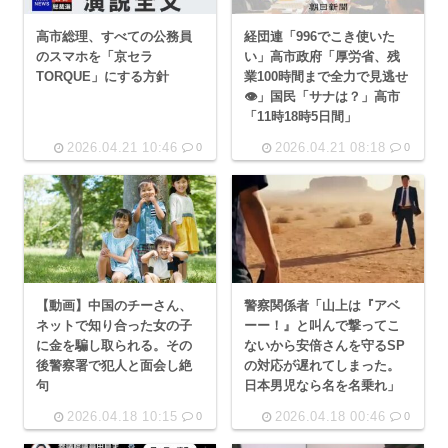
高市総理、すべての公務員
経団連「996でこき使いた
のスマホを「京セラ
い」高市政府「厚労省、残
TORQUE」にする方針
業100時間まで全力で見逃せ
👁」国民「サナは？」高市
「11時18時5日間」
2026.04.21 10:46
2026.04.21 08:18
0
0
【動画】中国のチーさん、
警察関係者「山上は『アベ
ネットで知り合った女の子
ーー！』と叫んで撃ってこ
に金を騙し取られる。その
ないから安倍さんを守るSP
後警察署で犯人と面会し絶
の対応が遅れてしまった。
句
日本男児なら名を名乗れ」
2026.04.18 10:15
2026.04.18 00:46
0
0