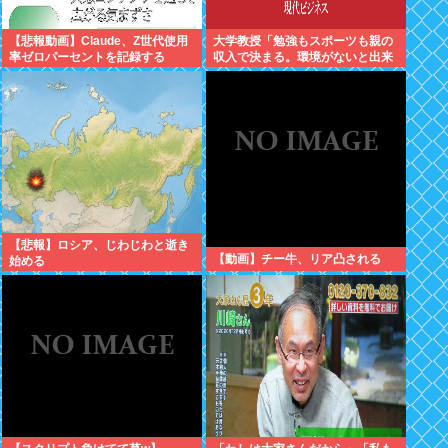
【悲報動画】Claude、Z世代使用
大学教授「勉強もスポーツも親の
率ゼロパーセントを記録する
収入で決まる。環境がないと出来
るわけがない」
【悲報】ロシア、じわじわと逝き
【動画】チー牛、リア凸される
始める