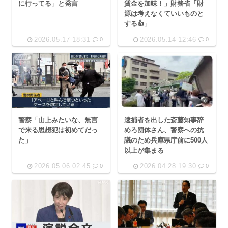
に行ってる」と発言
賃金を加味！」財務省「財
源は考えなくていいものと
する👍」
2026.05.17 18:31
2026.05.14 12:46
0
0
警察「山上みたいな、無言
逮捕者を出した斎藤知事辞
で来る思想犯は初めてだっ
めろ団体さん、警察への抗
た」
議のため兵庫県庁前に500人
以上が集まる
2026.05.06 02:45
2026.04.28 19:30
0
0