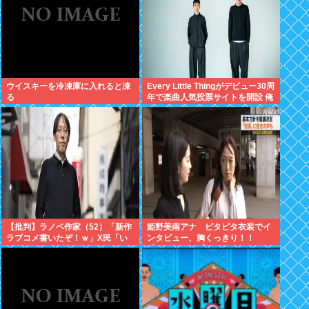
ウイスキーを冷凍庫に入れると凍
Every Little Thingがデビュー30周
る
年で楽曲人気投票サイトを開設 俺
はもちろんFace the Changeに入
れてきたぞ
【批判】ラノベ作家（52）「新作
姫野美南アナ ピタピタ衣装でイ
ラブコメ書いたぞ！ｗ」X民「い
ンタビュー、胸くっきり！！
い歳こいてラブコメ（笑）恥ずか
【GIF動画あり】
しくないの？」←やめたれｗと話
題に