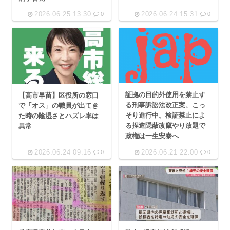
2026.06.25 13:30
2026.06.24 15:31
0
0
証拠の目的外使用を禁止す
【高市早苗】区役所の窓口
る刑事訴訟法改正案、こっ
で「オス」の職員が出てき
そり進行中。検証禁止によ
た時の陰湿さとハズレ率は
る捏造隠蔽改竄やり放題で
異常
政権は一生安泰へ
2026.06.24 09:16
2026.06.21 22:00
0
0