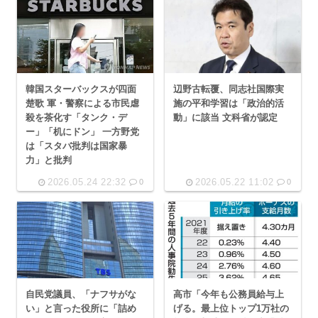
韓国スターバックスが四面
辺野古転覆、同志社国際実
楚歌 軍・警察による市民虐
施の平和学習は「政治的活
殺を茶化す「タンク・デ
動」に該当 文科省が認定
ー」「机にドン」 一方野党
は「スタバ批判は国家暴
力」と批判
2026.05.24 22:32
2026.05.22 11:02
0
0
自民党議員、「ナフサがな
高市「今年も公務員給与上
い」と言った役所に「詰め
げる。最上位トップ1万社の