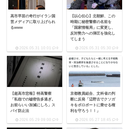
高市早苗の奇行がイラン国
【以心伝心】北朝鮮、この
営メディアに取り上げられ
時期に秘密警察の名前を
るwww
「国家情報局」に変更し、
反対勢力への弾圧を強化し
てしまう
2026.05.31 10:01
2026.05.31 05:30
0
0
【超高市悲報】特高警察
京都教員組合、文科省の判
「私怨での嘘密告多過ぎ。
断に反発「辺野古でクソガ
お前らいい加減にしろ」ス
キをボロボートに乗せる権
パイ防止法
利を守ろう！！」
2026.05.29 09:00
2026.05.27 18:45
0
0