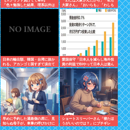
【スクリプト負けてて草w】
「わしは大家さんだから」「私も
「色々勉強した結果、理系以外は
大家さん」「おいらも」「わしも
エラー品だと気付いた【ガチ】」
じゃ」「拙者も」こんなCMに騙
について、もっと具体的に話そう
された日本人
か
日本の輸出額、韓国・台湾に抜か
愛国保守「日本人を減らし海外投
れる。アカンゴミ国すぎて涙出て
資の利益でBIやって日本人は遊ん
きた…
で暮らすべき。移民は不要」
早めに予約した通路側の席に、見
ショートスリーパーさん「寝たほ
知らぬ母子が。車掌の呼びかけに
うがいいのでは？」にブチギレ
も「目を閉じて無視」して居座ら