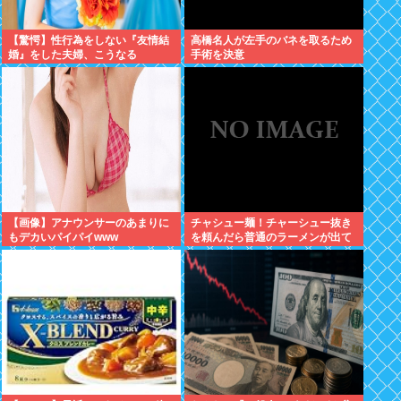
【驚愕】性行為をしない『友情結
高橋名人が左手のバネを取るため
婚』をした夫婦、こうなる
手術を決意
⇒･･･！！！
【画像】アナウンサーのあまりに
チャシュー麺！チャーシュー抜き
もデカいパイパイwww
を頼んだら普通のラーメンが出て
きたんだが、これっておかしくね
え？