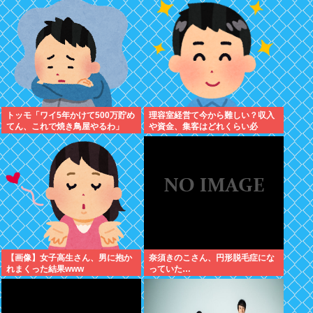
れました。無理やり奪われた席
は、結局“やったもん勝ち”にな
っ...
トッモ「ワイ5年かけて500万貯め
理容室経営て今から難しい？収入
てん、これで焼き鳥屋やるわ」
や資金、集客はどれくらい必
要？？
【画像】女子高生さん、男に抱か
奈須きのこさん、円形脱毛症にな
れまくった結果www
っていた…