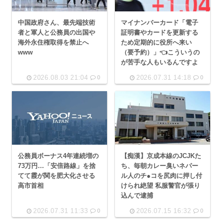
中国政府さん、最先端技術
マイナンバーカード「電子
者と軍人と公務員の出国や
証明書やカードを更新する
海外永住権取得を禁止へ
ため定期的に役所へ来い
www
（要予約）」👈こういうの
が苦手な人もいるんですよ
2026.08.03 21:04
2026.07.31 14:18
0
0
公務員ボーナス4年連続増の
【痴漢】京成本線のJCJKた
73万円…「安倍路線」を捨
ち、毎朝カレー臭いネパー
てて霞が関を肥大化させる
ル人のチ●コを尻肉に押し付
高市首相
けられ絶望 私服警官が張り
込んで逮捕
2026.07.31 11:33
2026.07.15 16:32
0
0