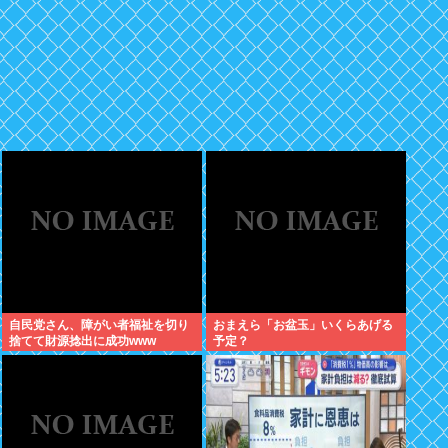
自民党さん、障がい者福祉を切り
おまえら「お盆玉」いくらあげる
捨てて財源捻出に成功www
予定？