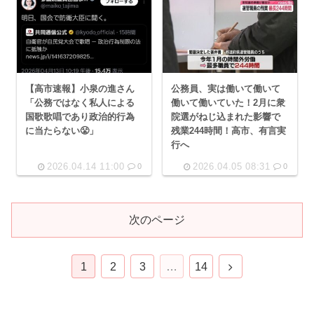
【高市速報】小泉の進さん
公務員、実は働いて働いて
「公務ではなく私人による
働いて働いていた！2月に衆
国歌歌唱であり政治的行為
院選がねじ込まれた影響で
に当たらない😤」
残業244時間！高市、有言実
行へ
2026.04.14 11:00
2026.04.05 08:31
0
0
次のページ
次
1
2
3
…
14
へ