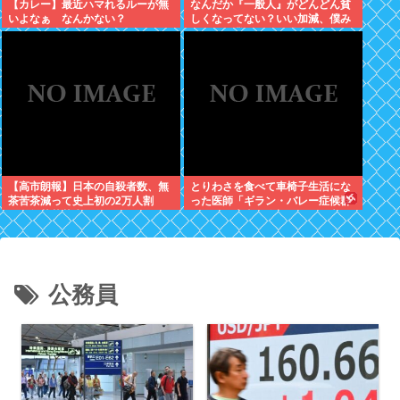
【カレー】最近ハマれるルーが無
なんだか『一般人』がどんどん貧
いよなぁ なんかない？
しくなってない？いい加減、僕み
たいに副業したら？週に2日休む
時代は終わったんだよ
【高市朗報】日本の自殺者数、無
とりわさを食べて車椅子生活にな
茶苦茶減って史上初の2万人割
った医師「ギラン・バレー症候群
れ。無茶苦茶生きやすい国になっ
になって本当に絶望。死んだ方が
てる件www
良かったと思った」
公務員