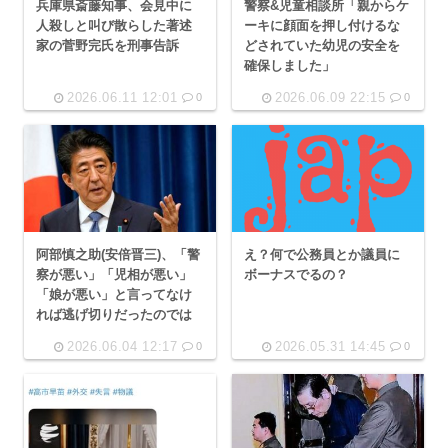
兵庫県斎藤知事、会見中に
警察&児童相談所「親からケ
人殺しと叫び散らした著述
ーキに顔面を押し付けるな
家の菅野完氏を刑事告訴
どされていた幼児の安全を
確保しました」
2026.06.11 12:01
2026.06.09 22:15
0
0
え？何で公務員とか議員に
阿部慎之助(安倍晋三)、「警
ボーナスでるの？
察が悪い」「児相が悪い」
「娘が悪い」と言ってなけ
れば逃げ切りだったのでは
2026.06.04 12:17
2026.05.31 14:45
0
0