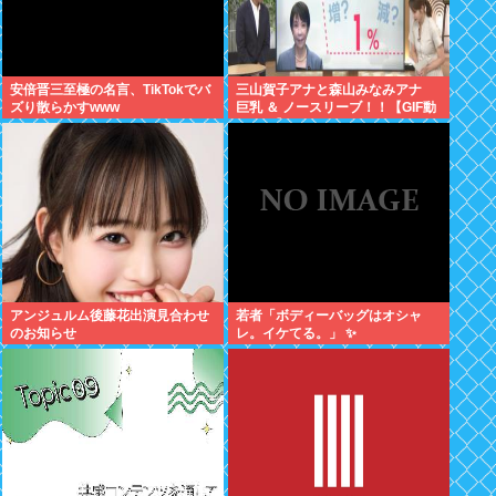
安倍晋三至極の名言、TikTokでバ
三山賀子アナと森山みなみアナ
ズり散らかすwww
巨乳 ＆ ノースリーブ！！【GIF動
画あり】
アンジュルム後藤花出演見合わせ
若者「ボディーバッグはオシャ
のお知らせ
レ。イケてる。」 ✨