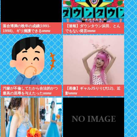
落合博満の晩年の成績(1991-
【速報】ダウンタウン浜田、とん
1998)、ギリ擁護できるwww
でもない発言www
汚嫁が不倫してたから合法的かつ
【画像】ギャルJSりりぴ(12)、近
最高の屈辱を与えたったwww
影www