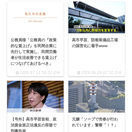
公務員様「公務員の『政策
高市早苗、防衛装備品工場
的な賃上げ』を民間企業に
の国営化に着手www
先行して実施し、民間労働
者が生活改善できる賃上げ
につなげてあげるべき」
2026.07.12 18:32
2026.06.28 07:32
0
0
【号外】高市早苗首相、政
元嬢「ソープで売春が行わ
治資金規正法違反の容疑で
れています」警察「！？」
刑事告発